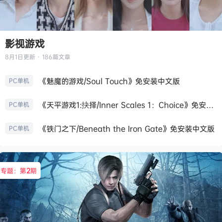
影视游戏
8月1日
更新 · 186篇文章
《魅魔的游戏/Soul Touch》免安装中文版
PC单机
《天平游戏1:抉择/Inner Scales 1：Choice》免安装中文版
PC单机
《铁门之下/Beneath the Iron Gate》免安装中文版
PC单机
专题：第
2
期