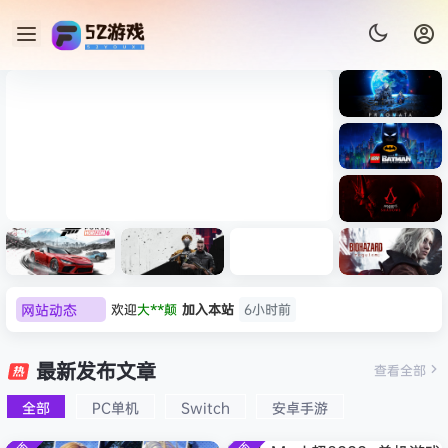
《识质存
在/PRAG
MATA》
《乐高蝙
免安装中
蝠侠：黑
文版
暗骑士之
《剑星/Stellar Blade》本体
《刺客信
遗/LEGO
网站动态
欢迎
大**颠
加入本站
6小时前
+修改器打包下载 解压即玩
条：
Batman:
影/Assas
欢迎
我*的
加入本站
7小时前
Legacy
极限竞
《原子之
红色沙漠-
生化危机
sin’s
of the
欢迎
D****Z
加入本站
8月7日
速：地平
心/Atomi
虚拟机版
9：安魂
最新发布文章
Creed
查看全部
Dark
线
c
（Crimso
曲
欢迎
有*酱
加入本站
8月7日
Shadow
Knight》
6（Forza
Heart》
n Desert
（Reside
s》免安装
全部
PC单机
Switch
安卓手游
e******i
签到获取
43
点积分
8月7日
免安装中
Horizon
免安装中
HYPERVI
nt Evil
版，非虚
文版
欢迎
Q*H
加入本站
8月6日
6）免安装
文版
SOR）免
Requiem
拟机