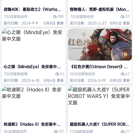
战锤40K：星际战士2（Warhammer 40,000: Space Marine 2）免安装
怪物猎人：荒野-虚拟机版（Monster H
108
33
75GB
冒险
动作
75GB
冒险
动作
发行日期：2024-9-9
8月8日 更新
发行日期：2025-2-27
8月6日 更新
心之眼（MindsEye）免安装中文版
《红色沙漠/Crimson Desert》免
51
67
70GB
冒险
剧情
150GB
冒险
动作
发行日期：2025-6-10
8月6日 更新
发行日期：2026-3-19
8月5日 更新
哈迪斯2（Hades II）免安装中文版
超级机器人大战Y（SUPER ROBOT
131
27
10GB
冒险
动作
17GB
剧情
动画