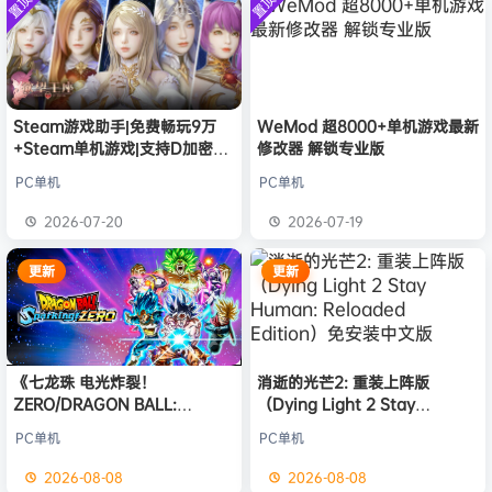
置顶
置顶
中文版
欢迎
e******i
加入本站
安装中文
8月6日
）免安装
版
中文版
普洱
签到获取
39
点积分
8月6日
欢迎
普洱
加入本站
8月6日
欢迎
0**3
加入本站
8月6日
欢迎
c***s
加入本站
8月6日
Steam游戏助手|免费畅玩9万
WeMod 超8000+单机游戏最新
+Steam单机游戏|支持D加密以
修改器 解锁专业版
欢迎
V****y
加入本站
8月6日
及育碧D加密授权
欢迎
j***j
加入本站
8月6日
PC单机
PC单机
欢迎
q********6
加入本站
31分钟前
2026-07-20
2026-07-19
大**颠
签到获取
64
点积分
6小时前
更新
更新
《七龙珠 电光炸裂！
消逝的光芒2: 重装上阵版
ZERO/DRAGON BALL:
（Dying Light 2 Stay
Sparking! ZERO》免安装中文
Human: Reloaded Edition）
PC单机
PC单机
版
免安装中文版
2026-08-08
2026-08-08