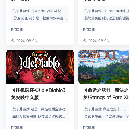
关于此游戏 《MindsEye》战役
关于此游戏 《Star Birds
《MindsEye》是一款剧情叙事驱动
美轮美奂的科幻建造和资源
的惊悚风格单人动作冒险游戏，故事
戏，你将指引遨游太空的鸟
PC单机
PC单机
背景设定在近未来沙漠城市红石城。
群繁盛起来。不论是熟知此
你将扮演雅各布·迪亚兹——一名退
老手玩家，还是只想浅尝神
2026-08-06
2026-08-06
役士兵，因被植入了神秘的神经植入
味的路人过客，星辰群鸟都
体而饱受支离破碎的记忆困扰。在电
的陪伴。什么，你说是因为
影化叙事的战役中，你将执行任务、
你，就立马出乱子？哎呀呀
揭开过往谜团，并直面一场涉及失控
是其中一个原因而已啦。 扫
人工智能、腐败企业与无序军事力量
的小行星，操纵漫游车揭露
的惊天阴谋——这场危机的波及范围
的资源，可能是冰块和金属
《挂机破坏神/IdleDiablo》
《命运之弦11：魔法之
远不止红石城本身。 红石城 红石城
是某些未知之物。建造生产
免安装中文版
梦/Strings of Fate XI
是…
便开采资…
Magic dream》免
关于此游戏 这是一款挂机刷宝游戏
关于此游戏 命运之弦十一：
版
主打万物皆可刷 你付出了时间就必
奇的梦想是一个尝试创造一
然会有所收获 没有最强的装备 只有
想冒险世界的RPG类型的球迷
PC单机
PC单机