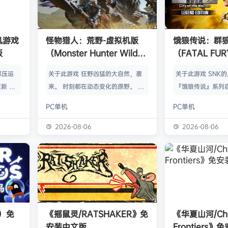
单机游戏
怪物猎人：荒野-虚拟机版
饿狼传说：群
版
（Monster Hunter Wilds
（FATAL FURY:
HYPERVISOR）免安装中文
the Wolve
解压运
关于此游戏 狂野凶猛的大自然，袭
关于此游戏 SNK
版
新 把
来。 时刻都在动态变化的原野。 这
『饿狼传说』系列自
p.asa
是个关于生活在具有两面性的世界中
来一直引领着90
PC单机
PC单机
。 We
的怪物与人们的故事。 你会化为以
潮。从1999年的『饿
游戏，
狩猎强大怪物为生的“猎人”，使用狩
THE WOLVES-
2026-08-06
2026-08-06
由于很多
猎获得的素材打造更强的武器防具，
系列的最新作品『饿狼
以修改器
并逐渐解明这个世界与人们之间的关
the Wolves』
及时的。
联。 进化的狩猎动作，寻求连续不
了加速兴奋的“REV
实已经涵
断的沉浸感，究极的狩猎体验正等待
的“REV系统”可
称】：w
你的到来。 故事 数年前，在公会还
种特殊攻击！“REV
【资源
没有调查过的未踏足领域“封禁之地”
速”，还有S.P.G.区
s）免
《摇鼠灵/RATSHAKER》免
《华夏山河/Chi
的边境上，一名少年“纳塔”获救。
安装中文版
Frontiers
公会根…