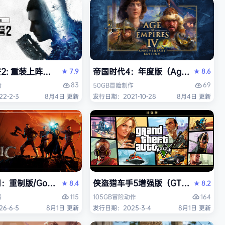
 重装上阵版（Dying Light 2 Stay Human: Reloaded E
帝国时代4：年度版（Age of Empires 
7.9
8.6
★
★
83
69
情
50GB
冒险
制作
2-2-3
8月4日 更新
发行日期：2021-10-28
8月4日 更新
中文版
重制版/Gothic 1 Remake》免安装中文版
侠盗猎车手5增强版（GTA5增强版（Gran
8.4
8.2
★
★
115
164
情
105GB
冒险
动作
6-6-5
8月1日 更新
发行日期：2025-3-4
8月1日 更新