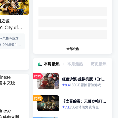
狼之城
 City of
s）免安装中文版
的人气格斗游戏
1991年诞生以
全部公告
年代格斗游戏的热
狼 -MARK OF
本周最热
本月最热
历史最热
』起，时隔26年，
传说 City of
TOP1
终于登场！ ■新实装
红色沙漠-虚拟机版（Crims
on Desert HYPERVISO
系统”！ 新实装
150GB
冒险
冒险游戏
8.4
★
R）免安装中文版
以从战斗开始发动各
武技”、“REV加
TOP2
《太吾绘卷：天幕心帷/The
…
Scroll of Taiwu : Beyond
25GB
休闲
免费专区
7.1
★
The Dom》免安装中文版
nese
》免安装中文版