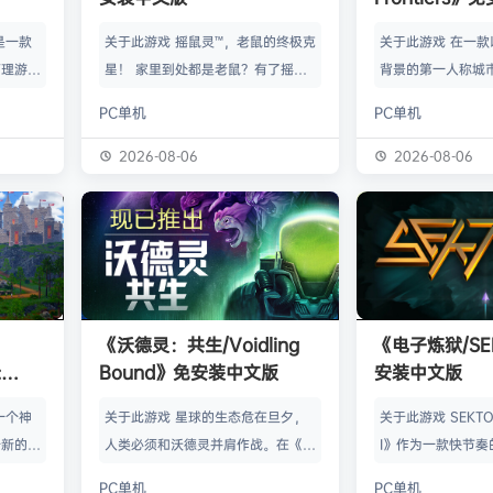
》是一款
关于此游戏 摇鼠灵™，老鼠的终极克
关于此游戏 在一
管理游
星！ 家里到处都是老鼠？有了摇鼠
背景的第一人称城
群，让族
灵™，彻底告别鼠患！全新手段，杀
划、建造并放松身
PC单机
PC单机
类题材的
灭所有不速之客！拿在手上大力摇，
的工匠起步，循序
游太空滋
剩下的交给摇鼠灵™就行了。不用夹
并筑起宏伟建筑。
2026-08-06
2026-08-06
会感激你
子，不会搞得乱糟糟，也不用偷偷摸
产链，打磨物流，
鸟群没了
摸丢死老鼠！ 有了摇鼠灵™，一切尽
的节奏繁荣发展—
，这也只
在掌握！把那只老鼠摇到服从，看着
精巧系统带来的成
描附近
“鼠条”填满。摇得多了，就能慢慢彻
区域——山间隘口
各种隐藏
底解决你的问题了。摇鼠灵™起效
河谷——各自拥有
，也可能
快，用法简单，效果绝佳，让你的烦
令人忍不住截图的
《沃德灵：共生/Voidling
《电子炼狱/SE
设施，以
恼瞬间无影无踪。 为什么选择摇鼠
背景；它会塑造你
:
Bound》免安装中文版
安装中文版
灵™？ 轻松…
目标。发掘古老工
安装中文
一个神
关于此游戏 星球的生态危在旦夕，
关于此游戏 SEKTOR
个新的幻
人类必须和沃德灵并肩作战。在《沃
I》作为一款快节奏
。 在
德灵：共生》中，你将扮演一名太空
戏，融合了硬式科
PC单机
PC单机