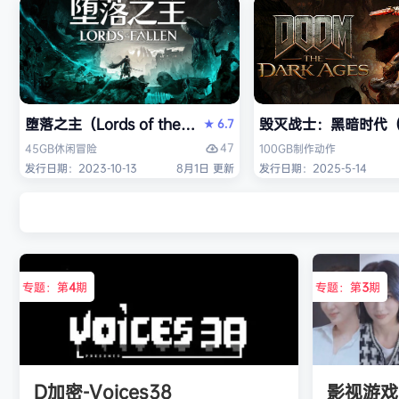
堕落之主（Lords of the Fallen）免安装中文版
毁灭战士：黑暗时代（DO
6.7
★
47
45GB
休闲
冒险
100GB
制作
动作
发行日期：2023-10-13
8月1日 更新
发行日期：2025-5-14
专题：第
4
期
专题：第
3
期
D加密-Voices38
影视游戏