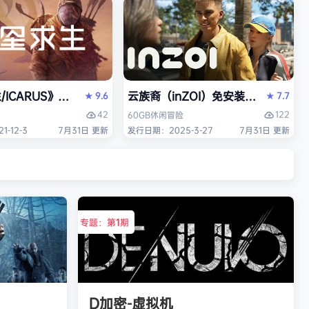
/ICARUS》免安装中文版
云族裔（inZOI）免安装中文版
9.6
7.7
★
★
42
122
60GB
休闲
冒险
-12-3
7月31日 更新
发行日期：2025-3-27
7月31日 更新
专题：第
1
期
D加密-虚拟机