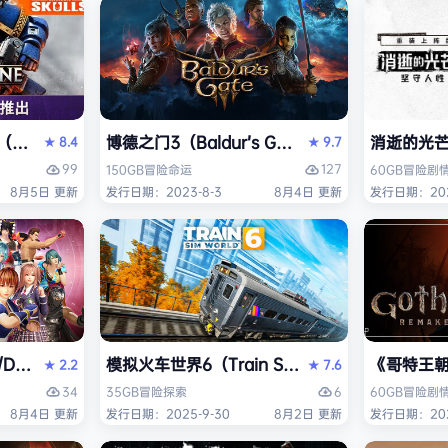
ack Flag Resynced HYPERVISOR》免安装中文版
arhammer 40,000: Space Marine 2）免安装中文版
博德之门3（Baldur’s Gate 3）免安装中文版
消逝的光芒2:
8.4
9.7
★
★
99
127
150GB
冒险
命运
60GB
冒险
剧
8月5日 更新
发行日期：2023-8-3
8月4日 更新
发行日期：202
AD OR ALIVE 6 Last Round》免安装中文版
模拟火车世界6（Train Sim World 6）免安装
《哥特王朝：
2.2
7.6
★
★
34
6
35GB
冒险
探索
60GB
冒险
剧
8月4日 更新
发行日期：2025-9-30
8月2日 更新
发行日期：202