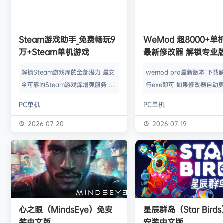
欢迎
w******g
加入本站
8月4日
欢迎
Z******U
加入本站
8月4日
欢迎
k******2
加入本站
8月4日
欢迎
C****i
加入本站
8月4日
Steam游戏助手_免费畅玩9
WeMod 超8000+
欢迎
Q*H
加入本站
7小时前
万+Steam单机游戏
最新修改器 解锁专业
欢迎
e******i
加入本站
8小时前
解锁Steam游戏库的全部潜力 最安
wemod pro最新版本 下载
普洱
签到获取
39
点积分
8小时前
全可靠的Steam游戏库增强服务 工
行exe即可 如果修改器自动更
欢迎
普洱
加入本站
8小时前
具优点： 不修改任何电脑设置、不
旧修改器目录 resources\ap
PC单机
PC单机
修改任何steam设置、安全可靠、
r 这个文件替换到新版的即可
可入库游戏总数 94000+、无视已
Mod 目前支持超过千款热门
2026-07-20
2026-07-19
下架和锁区游戏、支持大多数游戏联
且每周都会追加游戏列表。
机。 无需为每一款游戏单独付费，
修改器原作者都入驻了，所
只需支付一次工具费用或订阅费，即
内容更新应该也是最全、最
可永久访问工具库内的成千上万款游
千款游戏听起来不多，但其
戏，包括昂贵的3A大作。 极大地降
盖了主流热门游戏【资源名
低了玩游戏的经济门槛，让玩家可以
emod pro【资源版本】：
心之眼（MindsEye）免安
星辰群岛（Star Bird
无压力地尝试各种类型的游戏。操
大…
装中文版
安装中文版
作…