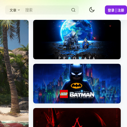
文章
登录 | 注册
《识质存在/PRAGMATA》免安装中文版
《乐高蝙蝠侠：黑暗骑士之遗/LEGO