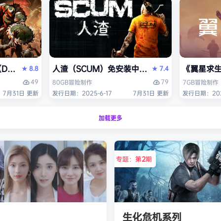
OM: The Dark Ages）免安装中文版
人渣（SCUM）免安装中文版
《翼星求生
8.8
7.4
★
★
49
79
80GB
冒险
制作
7GB
冒险
制作
7月31日 更新
发行日期：2025-6-17
7月31日 更新
发行日期：2021
加载更多
专题：第
2
期
生化危机系列