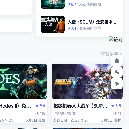
打造强大的构筑，
allen）免安装中文版
45GB
休闲
冒险
6.7
★
场，迎战源源不断
目。这款游戏需要
人渣（SCUM）免安装中文
人肾上腺素飙升，
版
80GB
冒险
制作
7.4
★
撼音乐，可以令你
识状态。 玩法简
耗时较短，大量挑
游戏特色 战役模
查看全部
关卡动态变化，敌
ades II）免安装中文版
超级机器人大战Y（SUPER ROBOT
9.6
8.3
★
★
115
11
17GB
剧情
动画
5-9-25
8月5日 更新
发行日期：2025-8-27
8月5日 更新