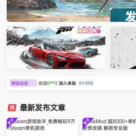
《刺客信条：黑旗 记忆重置-虚拟机版/Assassin’
HYPERVISOR》免安装中文版
网站动态
欢迎
0**3
加入本站
8小时前
极限竞速：地平线6（Forza Horizon 6）免
《原子之心/
欢迎
c***s
加入本站
10小时前
安装中文版
欢迎
V****y
加入本站
12小时前
最新发布文章
欢迎
j***j
加入本站
12小时前
欢迎
1******4
加入本站
8月5日
置顶
置顶
l***g
签到获取
28
点积分
8月5日
w******g
签到获取
49
点积分
8月4日