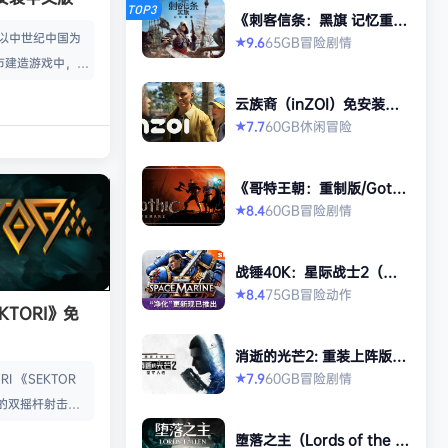
TOP3
《刺客信条：黑旗 记忆重
置-虚拟机版/Assassin’s Cr
款以中世纪中国为
65GB
冒险
剧情
9.6
★
eed Black Flag Resynced
市建造游戏中，规
HYPERVISOR》免安装中文
版
心。你从一名朴实
云族裔（inZOI）免安装中
渐进地规划、生产
文版
60GB
休闲
冒险
7.7
★
管理村民，搭建生
让你的村落以自己
《哥特王朝：重制版/Gothi
—无压力，并享受
c 1 Remake》免安装中文
60GB
冒险
剧情
8.4
★
就感。 探索三大
版
、沙漠平原与肥沃
独特资源、挑战与
战锤40K：星际战士2（Wa
景致。地貌不仅是
rhammer 40,000: Space
75GB
冒险
动作
8.4
★
Marine 2）免安装中文版
KTORI》免
的策略与可达成的
…
消逝的光芒2: 重装上阵版
（Dying Light 2 Stay Hu
60GB
冒险
剧情
7.9
I 《SEKTOR
★
man: Reloaded Edition）
的双摇杆射击游
免安装中文版
技音乐的激烈。谨
堕落之主（Lords of the F