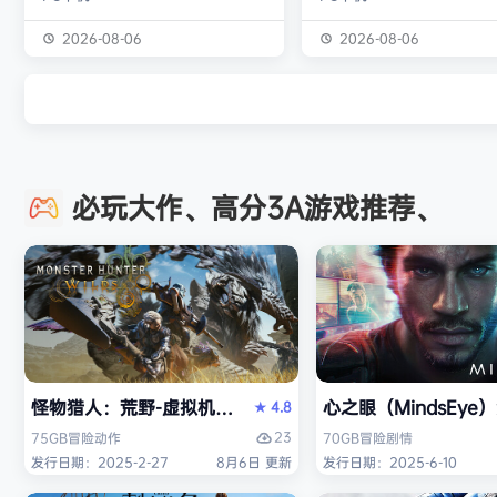
独属于你的强大构筑 装备获取 游戏
虚幻引擎的帮助下，使用已
中的[装备][技能][护身符]主要通过
图形技术和机制以丰富多彩
2026-08-06
2026-08-06
与怪物战斗胜利后随机获得 并可通
现游戏世界。 玩家将看到一
过[打造]、[合成]等系统将装备打造
的世界，令人兴奋的任务，
成[绝世神器]从而战胜更加强大的怪
的情节和谜题。 英雄将面临
物 社交媒体 官方1群：190422729
的战斗和与老板的战斗，无
章节&难度 游戏主要拥有5个章节，
面上还是在地牢里。 你必须
必玩大作、高分3A游戏推荐、
每个大型章节有若干小关卡。 难度
组由命运聚集的五个角色来
可分为：…
伟大的使命-从古老的邪恶中
球！ 一个古老…
怪物猎人：荒野-虚拟机版（Monster Hunter Wilds HY
心之眼（MindsEy
4.8
★
23
75GB
冒险
动作
70GB
冒险
剧情
发行日期：2025-2-27
8月6日 更新
发行日期：2025-6-10