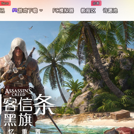
New
必看
讯
游戏下载
FC模拟器
教程区
许愿池