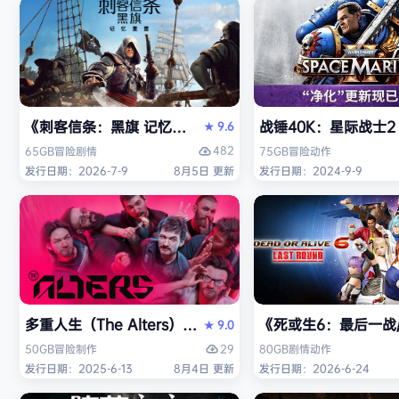
《刺客信条：黑旗 记忆重置-虚拟机版/Assassin’s Creed Bl
战锤40K：星际战士2（W
9.6
★
482
65GB
冒险
剧情
75GB
冒险
动作
发行日期：2026-7-9
8月5日 更新
发行日期：2024-9-9
多重人生（The Alters）免安装中文版
《死或生6：最后一战/DE
9.0
★
29
50GB
冒险
制作
80GB
剧情
动作
发行日期：2025-6-13
8月4日 更新
发行日期：2026-6-24