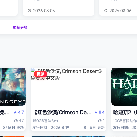
经熟悉的
生物学家，与被称为“沃德灵”的生物
慎选择升级项目，
的方式呈
神经链接。不断孵化、培育、升级、
置身风云变幻的战
2026-08-06
2026-08-06
个开放
进化你的沃德灵伙伴们，与它们一同
地敌人和恢弘的头
一个有趣
对抗寄生疫病，夺回被腐败蹂躏的绿
全神贯注，玩法令
加载更多
与怪物
色星球。 忘掉作为人类的行为直
配合视觉冲击和震
论是在表
觉，这次你将化身沃德灵，与它们神
进入完全不同的意
扮演一
经连接，以第三人称射击作为核心，
洁纯粹，单局游戏
完成一项
充分利用不同沃德灵的射击风格应对
战，重玩度很高。 
拯救地
多变的战场局面，并且在闪避、格
式包含五个世界，
挡、反击等技能的配…
人种…
新游
PERVISOR）免安装中文版
e）免安装中文版
《红色沙漠/Crimson Desert》免安装中文版
哈迪斯2（H
4.7
8.4
★
★
47
1
150GB
冒险
动作
10GB
冒险
动作
8月6日 更新
发行日期：2026-3-19
8月5日 更新
发行日期：202