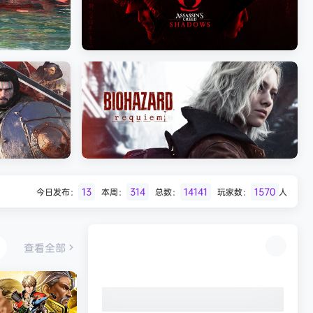
Batman: Legacy of the Dark Knight》
免安装中文版
007 初露锋芒（007 First Li
《刺客信条：影/Assassin’s Creed
Shadows》免安装版，非虚拟机
13
314
14141
1570
今日发布：
本周：
总数：
玩家数：
人
Desert
生化危机9：安魂曲（Resident Evil
Requiem）免安装中文版
查看全部