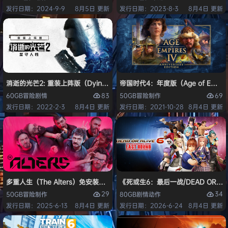
发行日期：2024-9-9
8月5日 更新
发行日期：2023-8-3
8月4日 更新
消逝的光芒2: 重装上阵版（Dying Light 2 Stay Human: Reloaded Ed
帝国时代4：年度版（Age of Empires 
83
69
60GB
冒险
剧情
50GB
冒险
制作
发行日期：2022-2-3
8月4日 更新
发行日期：2021-10-28
8月4日 更新
多重人生（The Alters）免安装中文版
《死或生6：最后一战/DEAD OR ALI
29
34
50GB
冒险
制作
80GB
剧情
动作
发行日期：2025-6-13
8月4日 更新
发行日期：2026-6-24
8月4日 更新