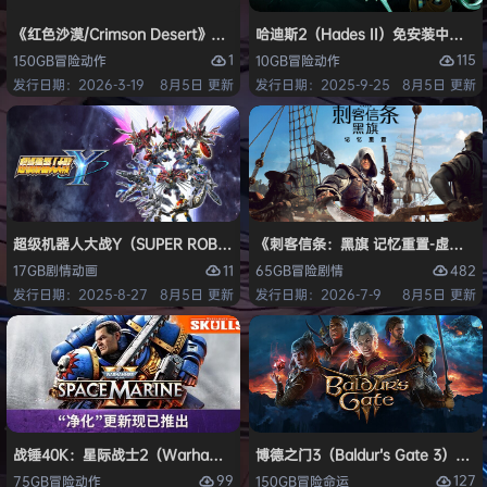
《红色沙漠/Crimson Desert》免安装中文版
哈迪斯2（Hades II）免安装中文版
1
115
150GB
冒险
动作
10GB
冒险
动作
发行日期：2026-3-19
8月5日 更新
发行日期：2025-9-25
8月5日 更新
超级机器人大战Y（SUPER ROBOT WARS Y）免安装中文版
《刺客信条：黑旗 记忆重置-虚拟机版/Assas
11
482
17GB
剧情
动画
65GB
冒险
剧情
发行日期：2025-8-27
8月5日 更新
发行日期：2026-7-9
8月5日 更新
战锤40K：星际战士2（Warhammer 40,000: Space Marine 2）免安装
博德之门3（Baldur’s Gate 3）
99
127
75GB
冒险
动作
150GB
冒险
命运