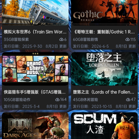
模拟火车世界6（Train Sim World 6）免安装中文版
《哥特王朝：重制版/Gothic 1 Re
6
115
35GB
冒险
探索
60GB
冒险
剧情
发行日期：2025-9-30
8月2日 更新
发行日期：2026-6-5
8月1日 更新
侠盗猎车手5增强版（GTA5增强版（Grand Theft Auto V Enhanced
堕落之主（Lords of the Fallen
164
47
105GB
冒险
动作
45GB
休闲
冒险
发行日期：2025-3-4
8月1日 更新
发行日期：2023-10-13
8月1日 更新