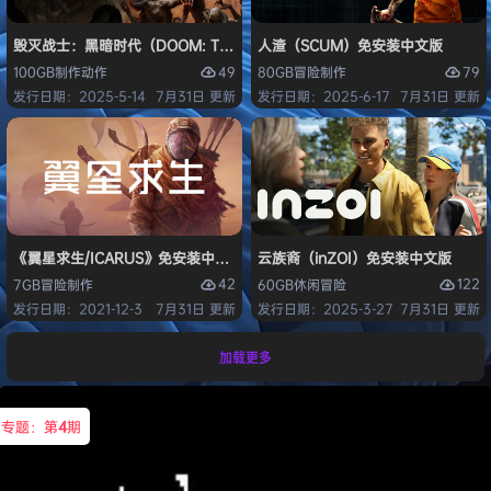
毁灭战士：黑暗时代（DOOM: The Dark Ages）免安装中文版
人渣（SCUM）免安装中文版
49
79
100GB
制作
动作
80GB
冒险
制作
发行日期：2025-5-14
7月31日 更新
发行日期：2025-6-17
7月31日 更新
《翼星求生/ICARUS》免安装中文版
云族裔（inZOI）免安装中文版
42
122
7GB
冒险
制作
60GB
休闲
冒险
发行日期：2021-12-3
7月31日 更新
发行日期：2025-3-27
7月31日 更新
加载更多
专题：第
4
期