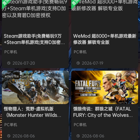
置顶
置顶
中文版
w******g
签到获取
安装中文
49
点积分
8月4日
）免安装
版
中文版
欢迎
w******g
加入本站
8月4日
欢迎
Z******U
加入本站
8月4日
欢迎
k******2
加入本站
8月4日
欢迎
C****i
加入本站
8月4日
Steam游戏助手|免费畅玩9万
WeMod 超8000+单机游戏最新
+Steam单机游戏|支持D加密以
修改器 解锁专业版
欢迎
Q*H
加入本站
10小时前
及育碧D加密授权
欢迎
e******i
加入本站
11小时前
PC单机
PC单机
普洱
签到获取
39
点积分
11小时前
2026-07-20
2026-07-19
欢迎
普洱
加入本站
11小时前
怪物猎人：荒野-虚拟机版
饿狼传说：群狼之城（FATAL
（Monster Hunter Wilds
FURY: City of the Wolves）
HYPERVISOR）免安装中文版
免安装中文版
PC单机
PC单机
2026-08-06
2026-08-06