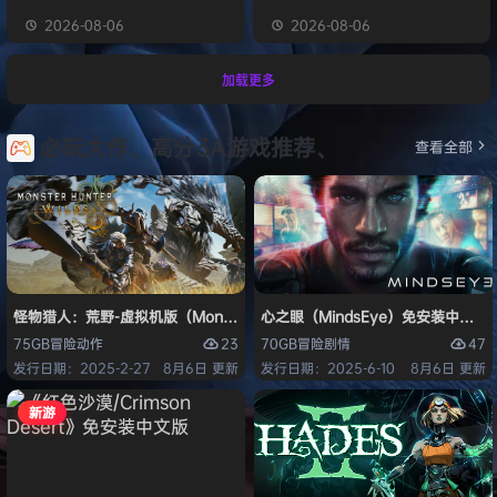
2026-08-06
2026-08-06
加载更多
必玩大作、高分3A游戏推荐、
查看全部
怪物猎人：荒野-虚拟机版（Monster Hunter Wilds HYPERVISOR）免
心之眼（MindsEye）免安装中文版
23
47
75GB
冒险
动作
70GB
冒险
剧情
发行日期：2025-2-27
8月6日 更新
发行日期：2025-6-10
8月6日 更新
新游