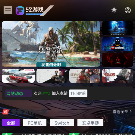
《识质存
在/PRAG
MATA》
《乐高蝙
免安装中
蝠侠：黑
文版
暗骑士之
《刺客信条：黑旗 记忆重置-
007 初露
《刺客信
遗/LEGO
网站动态
欢迎
0**3
加入本站
11小时前
虚拟机版/Assassin’s Creed
Light
条：
Batman:
影/Assas
欢迎
c***s
加入本站
13小时前
Legacy
Black Flag Resynced
极限竞
《原子之
红色沙漠-
生化危机
sin’s
of the
欢迎
V****y
加入本站
15小时前
速：地平
心/Atomi
虚拟机版
9：安魂
最新发布文章
Creed
查看全部
HYPERVISOR》免安装中文
Dark
线
c
（Crimso
曲
欢迎
j***j
加入本站
16小时前
Shadow
Knight》
版
6（Forza
Heart》
n Desert
（Reside
s》免安装
全部
PC单机
Switch
安卓手游
欢迎
1******4
加入本站
8月5日
免安装中
Horizon
免安装中
HYPERVI
nt Evil
版，非虚
文版
l***g
签到获取
28
点积分
8月5日
6）免安装
文版
SOR）免
Requiem
拟机