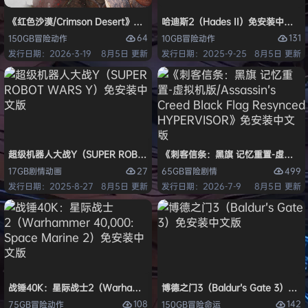
《红色沙漠/Crimson Desert》免安装中文版
哈迪斯2（Hades II）免安装中文版
64
131
150GB
冒险
动作
10GB
冒险
动作
发行日期：2026-3-19
8月5日 更新
发行日期：2025-9-25
8月5日 更新
超级机器人大战Y（SUPER ROBOT WARS Y）免安装中文版
《刺客信条：黑旗 记忆重置-虚拟机版/Assas
27
499
17GB
剧情
动画
65GB
冒险
剧情
发行日期：2025-8-27
8月5日 更新
发行日期：2026-7-9
8月5日 更新
战锤40K：星际战士2（Warhammer 40,000: Space Marine 2）免安装
博德之门3（Baldur’s Gate 3）
108
142
75GB
冒险
动作
150GB
冒险
命运