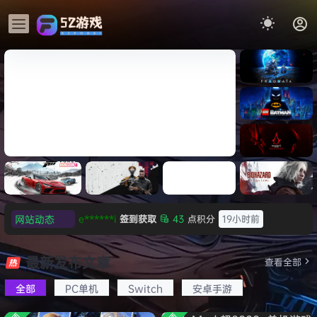
《识质存
在/PRAG
MATA》
《乐高蝙
免安装中
蝠侠：黑
文版
暗骑士之
t
《剑星/Stellar Blade》本体
《刺客信
遗/LEGO
网站动态
e******i
签到获取
43
点积分
19小时前
+修改器打包下载 解压即玩
条：
Batman:
影/Assas
欢迎
Q*H
加入本站
8月6日
Legacy
极限竞
《原子之
红色沙漠-
生化危机
sin’s
of the
欢迎
e******i
加入本站
8月6日
速：地平
心/Atomi
虚拟机版
9：安魂
最新发布文章
Creed
查看全部
Dark
线
c
（Crimso
曲
普洱
签到获取
39
点积分
8月6日
Shadow
Knight》
6（Forza
Heart》
n Desert
（Reside
s》免安装
全部
PC单机
Switch
安卓手游
欢迎
普洱
加入本站
8月6日
免安装中
Horizon
免安装中
HYPERVI
nt Evil
版，非虚
文版
欢迎
0**3
加入本站
8月6日
6）免安装
文版
SOR）免
Requiem
拟机