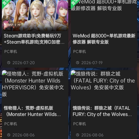
置顶
置顶
中文版
欢迎
c***s
加入本站
8月6日
安装中文
）免安装
版
中文版
欢迎
V****y
加入本站
8月6日
欢迎
j***j
加入本站
8月6日
欢迎
1******4
加入本站
8月5日
l***g
签到获取
28
点积分
8月5日
Steam游戏助手|免费畅玩9万
WeMod 超8000+单机游戏最新
+Steam单机游戏|支持D加密以
修改器 解锁专业版
w******g
签到获取
49
点积分
8月4日
及育碧D加密授权
欢迎
w******g
加入本站
8月4日
PC单机
PC单机
欢迎
D****Z
加入本站
16小时前
2026-07-20
2026-07-19
欢迎
有*酱
加入本站
18小时前
怪物猎人：荒野-虚拟机版
饿狼传说：群狼之城（FATAL
（Monster Hunter Wilds
FURY: City of the Wolves）
HYPERVISOR）免安装中文版
免安装中文版
PC单机
PC单机
2026-08-06
2026-08-06