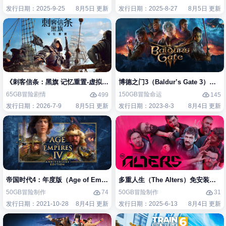
发行日期：2025-9-25
8月5日 更新
发行日期：2025-8-27
8月5日 更新
《刺客信条：黑旗 记忆重置-虚拟机版/Assassin’s Creed Black Flag Re
博德之门3（Baldur’s Gate 3）免
65GB
冒险
剧情
150GB
冒险
命运
499
145
发行日期：2026-7-9
8月5日 更新
发行日期：2023-8-3
8月4日 更新
帝国时代4：年度版（Age of Empires IV: Anniversary Edition）免安装
多重人生（The Alters）免安装中文
50GB
冒险
制作
50GB
冒险
制作
74
31
发行日期：2021-10-28
8月4日 更新
发行日期：2025-6-13
8月4日 更新