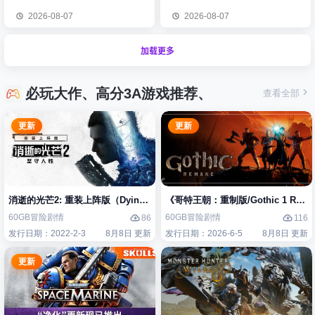
2026-08-07
2026-08-07
加载更多
必玩大作、高分3A游戏推荐、
查看全部
更新
更新
消逝的光芒2: 重装上阵版（Dying Light 2 Stay Human: Reloaded Edi
《哥特王朝：重制版/Gothic 1 Re
60GB
冒险
剧情
60GB
冒险
剧情
86
116
发行日期：2022-2-3
8月8日 更新
发行日期：2026-6-5
8月8日 更新
更新