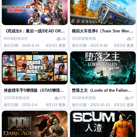
《死或生6：最后一战/DEAD OR ALIVE 6 Last Round》免安装中文版
模拟火车世界6（Train Sim Worl
80GB
剧情
动作
35GB
冒险
探索
34
7
发行日期：2026-6-24
8月4日 更新
发行日期：2025-9-30
8月2日 更新
侠盗猎车手5增强版（GTA5增强版（Grand Theft Auto V Enhanced）
堕落之主（Lords of the Fallen
105GB
冒险
动作
45GB
休闲
冒险
178
47
发行日期：2025-3-4
8月1日 更新
发行日期：2023-10-13
8月1日 更新