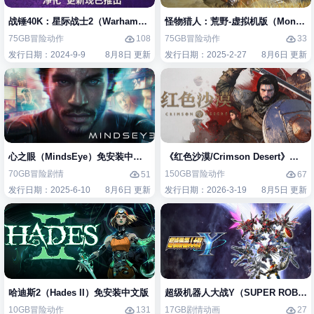
战锤40K：星际战士2（Warhammer 40,000: Space Marine 2）免安装中
怪物猎人：荒野-虚拟机版（Monster H
75GB
冒险
动作
75GB
冒险
动作
108
33
发行日期：2024-9-9
8月8日 更新
发行日期：2025-2-27
8月6日 更新
心之眼（MindsEye）免安装中文版
《红色沙漠/Crimson Desert》免
70GB
冒险
剧情
150GB
冒险
动作
51
67
发行日期：2025-6-10
8月6日 更新
发行日期：2026-3-19
8月5日 更新
哈迪斯2（Hades II）免安装中文版
超级机器人大战Y（SUPER ROBOT
10GB
冒险
动作
17GB
剧情
动画
131
27