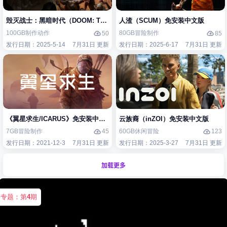
毁灭战士：黑暗时代（DOOM: The Dark Ages）免安装中文版
人渣（SCUM）免安装中文版
100GB
制作
动作
80GB
冒险
制作
50
85
发行日期：2025-5-14
7月31日 更新
发行日期：2025-6-17
7月31日 更新
《翼星求生/ICARUS》免安装中文版
云族裔（inZOI）免安装中文版
7GB
冒险
制作
60GB
休闲
冒险
45
123
发行日期：2021-12-3
7月31日 更新
发行日期：2025-3-27
7月31日 更新
加载更多
专题：第
4
期