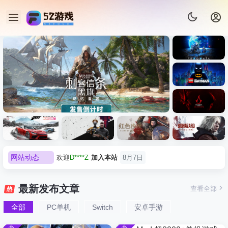
《识质存
在/PRAG
MATA》
《乐高蝙
免安装中
蝠侠：黑
文版
暗骑士之
《刺客信条：黑旗 记忆重置-
007 初露锋
《刺客信
遗/LEGO
网站动态
欢迎
有*酱
加入本站
8月7日
虚拟机版/Assassin’s Creed
Light
条：
Batman:
影/Assass
Legacy of
e******i
签到获取
43
点积分
8月7日
Black Flag Resynced
极限竞
《原子之
红色沙漠-
生化危机
in’s
the Dark
欢迎
Q*H
加入本站
8月6日
速：地平
心/Atomic
虚拟机版
9：安魂
Creed
最新发布文章
查看全部
HYPERVISOR》免安装中文
Knight》
线
Heart》免
（Crimso
曲
欢迎
e******i
加入本站
8月6日
Shadows
免安装中
版
6（Forza
安装中文
n Desert
（Reside
》免安装
全部
PC单机
Switch
安卓手游
普洱
签到获取
39
点积分
8月6日
文版
Horizon
版
HYPERVI
nt Evil
版，非虚
欢迎
普洱
加入本站
8月6日
6）免安装
SOR）免
Requiem
拟机