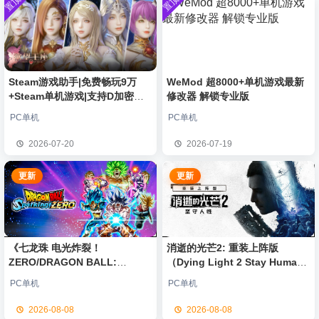
置顶
置顶
中文版
安装中文
）免安装
欢迎
0**3
加入本站
8月6日
版
中文版
欢迎
c***s
加入本站
8月6日
欢迎
V****y
加入本站
8月6日
欢迎
j***j
加入本站
8月6日
欢迎
q********6
加入本站
55分钟前
Steam游戏助手|免费畅玩9万
WeMod 超8000+单机游戏最新
+Steam单机游戏|支持D加密以
修改器 解锁专业版
大**颠
签到获取
64
点积分
6小时前
及育碧D加密授权
欢迎
大**颠
加入本站
6小时前
PC单机
PC单机
欢迎
我*的
加入本站
7小时前
2026-07-20
2026-07-19
欢迎
D****Z
加入本站
8月7日
更新
更新
《七龙珠 电光炸裂！
消逝的光芒2: 重装上阵版
ZERO/DRAGON BALL:
（Dying Light 2 Stay Human:
Sparking! ZERO》免安装中文
Reloaded Edition）免安装中文
PC单机
PC单机
版
版
2026-08-08
2026-08-08