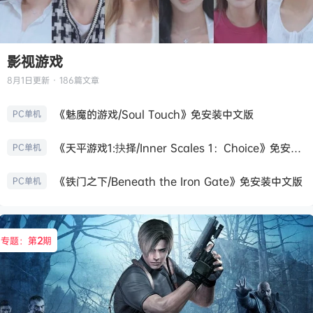
影视游戏
8月1日
更新 · 186篇文章
《魅魔的游戏/Soul Touch》免安装中文版
PC单机
《天平游戏1:抉择/Inner Scales 1：Choice》免安装中文版
PC单机
《铁门之下/Beneath the Iron Gate》免安装中文版
PC单机
专题：第
2
期