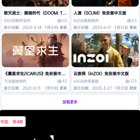
毁灭战士：黑暗时代（DOOM: The Dark Ages）免安装中文版
人渣（SCUM）免安装中文版
50
85
100GB
制作
动作
80GB
冒险
制作
发行日期：2025-5-14
7月31日 更新
发行日期：2025-6-17
7月31日 更新
《翼星求生/ICARUS》免安装中文版
云族裔（inZOI）免安装中文版
45
123
7GB
冒险
制作
60GB
休闲
冒险
发行日期：2021-12-3
7月31日 更新
发行日期：2025-3-27
7月31日 更新
加载更多
专题：第
4
期