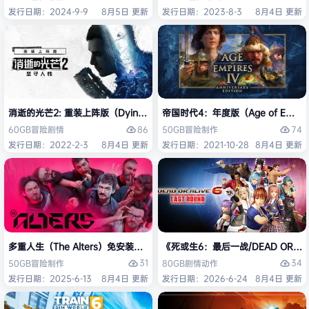
发行日期：2024-9-9
8月5日 更新
发行日期：2023-8-3
8月4日 更新
消逝的光芒2: 重装上阵版（Dying Light 2 Stay Human: Reloaded Ed
帝国时代4：年度版（Age of Empires 
86
74
60GB
冒险
剧情
50GB
冒险
制作
发行日期：2022-2-3
8月4日 更新
发行日期：2021-10-28
8月4日 更新
多重人生（The Alters）免安装中文版
《死或生6：最后一战/DEAD OR ALI
31
34
50GB
冒险
制作
80GB
剧情
动作
发行日期：2025-6-13
8月4日 更新
发行日期：2026-6-24
8月4日 更新