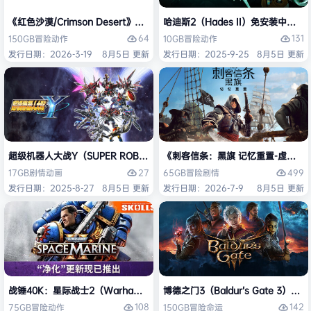
《红色沙漠/Crimson Desert》免安装中文版
哈迪斯2（Hades II）免安装中文版
64
131
150GB
冒险
动作
10GB
冒险
动作
发行日期：2026-3-19
8月5日 更新
发行日期：2025-9-25
8月5日 更新
超级机器人大战Y（SUPER ROBOT WARS Y）免安装中文版
《刺客信条：黑旗 记忆重置-虚拟机版/Assas
27
499
17GB
剧情
动画
65GB
冒险
剧情
发行日期：2025-8-27
8月5日 更新
发行日期：2026-7-9
8月5日 更新
战锤40K：星际战士2（Warhammer 40,000: Space Marine 2）免安装
博德之门3（Baldur’s Gate 3）
108
142
75GB
冒险
动作
150GB
冒险
命运