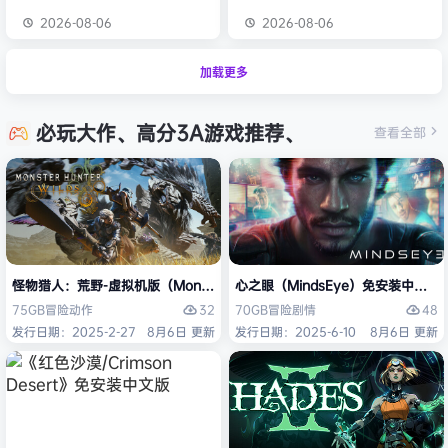
2026-08-06
2026-08-06
加载更多
必玩大作、高分3A游戏推荐、
查看全部
怪物猎人：荒野-虚拟机版（Monster Hunter Wilds HYPERVISOR）免
心之眼（MindsEye）免安装中文版
32
48
75GB
冒险
动作
70GB
冒险
剧情
发行日期：2025-2-27
8月6日 更新
发行日期：2025-6-10
8月6日 更新