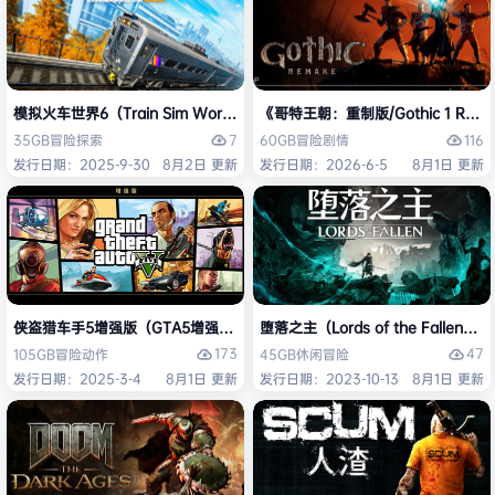
模拟火车世界6（Train Sim World 6）免安装中文版
《哥特王朝：重制版/Gothic 1 Re
7
116
35GB
冒险
探索
60GB
冒险
剧情
发行日期：2025-9-30
8月2日 更新
发行日期：2026-6-5
8月1日 更新
侠盗猎车手5增强版（GTA5增强版（Grand Theft Auto V Enhanced
堕落之主（Lords of the Fallen
173
47
105GB
冒险
动作
45GB
休闲
冒险
发行日期：2025-3-4
8月1日 更新
发行日期：2023-10-13
8月1日 更新