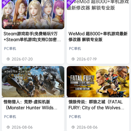
置顶
置顶
欢迎
1******4
加入本站
8月5日
中文版
安装中文
）免安装
版
中文版
l***g
签到获取
28
点积分
8月5日
w******g
签到获取
49
点积分
8月4日
欢迎
w******g
加入本站
8月4日
欢迎
D****Z
加入本站
8小时前
Steam游戏助手|免费畅玩9万
WeMod 超8000+单机游戏最新
欢迎
有*酱
加入本站
10小时前
+Steam单机游戏|支持D加密以
修改器 解锁专业版
及育碧D加密授权
e******i
签到获取
43
点积分
12小时前
PC单机
PC单机
欢迎
Q*H
加入本站
8月6日
2026-07-20
2026-07-19
欢迎
e******i
加入本站
8月6日
怪物猎人：荒野-虚拟机版
饿狼传说：群狼之城（FATAL
（Monster Hunter Wilds
FURY: City of the Wolves）
HYPERVISOR）免安装中文版
免安装中文版
PC单机
PC单机
2026-08-06
2026-08-06