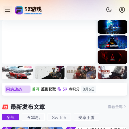
《识质存
在/PRAG
MATA》
《乐高蝙
免安装中
蝠侠：黑
文版
暗骑士之
007 初露锋芒（007 First
《剑星/St
《刺客信
遗/LEGO
普洱
签到获取
39
点积分
8月6日
网站动态
Light ）免安装中文版
+修改器
条：
Batman:
欢迎
普洱
加入本站
8月6日
影/Assas
Legacy
极限竞
《原子之
红色沙漠-
生化危机
sin’s
of the
欢迎
0**3
加入本站
8月6日
速：地平
心/Atomi
虚拟机版
9：安魂
最新发布文章
Creed
查看全部
Dark
欢迎
c***s
加入本站
8月6日
线
c
（Crimso
曲
Shadow
Knight》
6（Forza
Heart》
n Desert
（Reside
欢迎
V****y
加入本站
8月6日
s》免安装
全部
PC单机
Switch
安卓手游
免安装中
Horizon
免安装中
HYPERVI
nt Evil
版，非虚
欢迎
j***j
加入本站
8月6日
文版
6）免安装
文版
SOR）免
Requiem
拟机