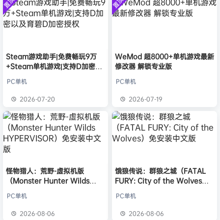
置顶
置顶
中文版
欢迎
j***j
加入本站
8月6日
安装中文
）免安装
版
中文版
欢迎
1******4
加入本站
8月5日
l***g
签到获取
28
点积分
8月5日
w******g
签到获取
49
点积分
8月4日
欢迎
w******g
加入本站
8月4日
Steam游戏助手|免费畅玩9万
WeMod 超8000+单机游戏最新
+Steam单机游戏|支持D加密以
修改器 解锁专业版
欢迎
D****Z
加入本站
13小时前
及育碧D加密授权
欢迎
有*酱
加入本站
15小时前
PC单机
PC单机
e******i
签到获取
43
点积分
16小时前
2026-07-20
2026-07-19
欢迎
Q*H
加入本站
8月6日
怪物猎人：荒野-虚拟机版
饿狼传说：群狼之城（FATAL
（Monster Hunter Wilds
FURY: City of the Wolves）
HYPERVISOR）免安装中文版
免安装中文版
PC单机
PC单机
2026-08-06
2026-08-06