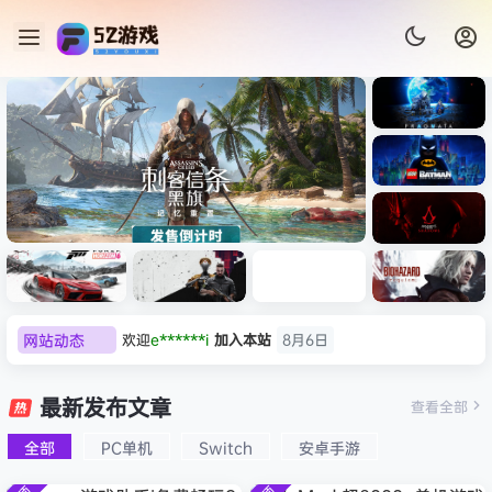
《识质存
在/PRAG
MATA》
《乐高蝙
免安装中
蝠侠：黑
文版
暗骑士之
《刺客信条：黑旗 记忆重置-
007 初露
《刺客信
遗/LEGO
网站动态
欢迎
e******i
加入本站
8月6日
虚拟机版/Assassin’s Creed
Light
条：
Batman:
影/Assas
普洱
签到获取
39
点积分
8月6日
Legacy
Black Flag Resynced
极限竞
《原子之
红色沙漠-
生化危机
sin’s
of the
欢迎
普洱
加入本站
8月6日
速：地平
心/Atomi
虚拟机版
9：安魂
最新发布文章
Creed
查看全部
HYPERVISOR》免安装中文
Dark
线
c
（Crimso
曲
欢迎
0**3
加入本站
8月6日
Shadow
Knight》
版
6（Forza
Heart》
n Desert
（Reside
s》免安装
全部
PC单机
Switch
安卓手游
欢迎
c***s
加入本站
8月6日
免安装中
Horizon
免安装中
HYPERVI
nt Evil
版，非虚
文版
欢迎
V****y
加入本站
8月6日
6）免安装
文版
SOR）免
Requiem
拟机