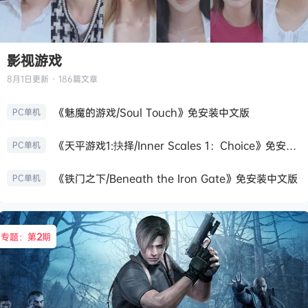
影视游戏
8月1日
更新 · 186篇文章
《魅魔的游戏/Soul Touch》免安装中文版
PC单机
《天平游戏1:抉择/Inner Scales 1：Choice》免安装中文版
PC单机
《铁门之下/Beneath the Iron Gate》免安装中文版
PC单机
专题：第
2
期