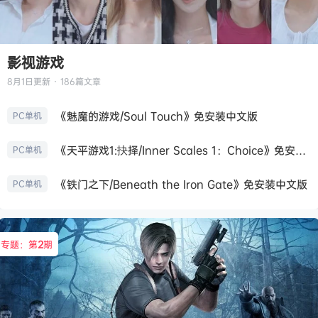
影视游戏
8月1日
更新 · 186篇文章
《魅魔的游戏/Soul Touch》免安装中文版
PC单机
《天平游戏1:抉择/Inner Scales 1：Choice》免安装中文版
PC单机
《铁门之下/Beneath the Iron Gate》免安装中文版
PC单机
专题：第
2
期