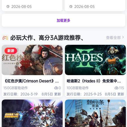
2026-08-05
2026-08-05
加载更多
必玩大作、高分3A游戏推荐、
查看全部
新游
《红色沙漠/Crimson Desert》免安装中文版
哈迪斯2（Hades II）免安装中文版
0
115
150GB
冒险
动作
10GB
冒险
动作
发行日期：2026-3-19
8月5日 更新
发行日期：2025-9-25
8月5日 更新