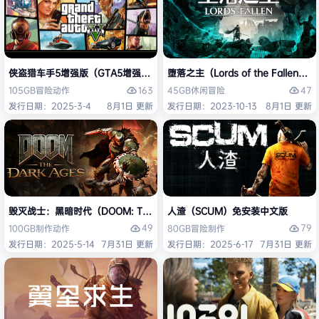
侠盗猎车手5增强版（GTA5增强版（Grand Theft Auto V Enhanced
堕落之主（Lords of the Fallen
163
47
105GB
冒险
动作
45GB
休闲
冒险
发行日期：2025-3-4
8月1日 更新
发行日期：2023-10-13
8月1日 更新
毁灭战士：黑暗时代（DOOM: The Dark Ages）免安装中文版
人渣（SCUM）免安装中文版
49
79
100GB
制作
动作
80GB
冒险
制作
发行日期：2025-5-14
7月31日 更新
发行日期：2025-6-17
7月31日 更新