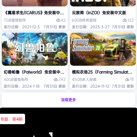
《翼星求生/ICARUS》免安装中文版
云族裔（inZOI）免安装中文版
42
122
7GB
冒险
制作
60GB
休闲
冒险
发行日期：2021-12-3
7月31日 更新
发行日期：2025-3-27
7月31日 更新
幻兽帕鲁（Palworld）免安装中文版
模拟农场25（Farming Simulato
242
18
40GB
冒险
制作
45GB
多人
探索
发行日期：2024-1-18
7月31日 更新
发行日期：2024-11-12
7月31日 更新
加载更多
专题：第
4
期