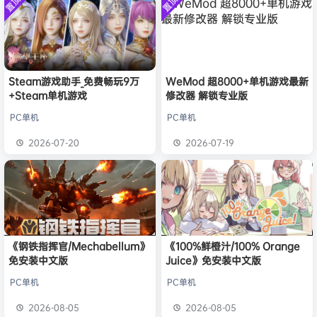
置顶
置顶
中文版
安装中文
）免安装
欢迎
h*********0
加入本站
8月3日
版
中文版
欢迎
l*w
加入本站
8月2日
旋律
签到获取
41
点积分
8月1日
欢迎
y**u
加入本站
7月31日
欢迎
c***s
加入本站
50分钟前
Steam游戏助手_免费畅玩9万
WeMod 超8000+单机游戏最新
+Steam单机游戏
修改器 解锁专业版
欢迎
V****y
加入本站
3小时前
欢迎
j***j
加入本站
3小时前
PC单机
PC单机
欢迎
1******4
加入本站
20小时前
2026-07-20
2026-07-19
《钢铁指挥官/Mechabellum》
《100%鲜橙汁/100% Orange
免安装中文版
Juice》免安装中文版
PC单机
PC单机
2026-08-05
2026-08-05