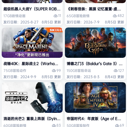
超级机器人大战Y（SUPER ROBOT WARS Y）免安装中文版
《刺客信条：黑旗 记忆重置-虚拟机版/Assas
11
482
17GB
剧情
动画
65GB
冒险
剧情
发行日期：2025-8-27
8月5日 更新
发行日期：2026-7-9
8月5日 更新
战锤40K：星际战士2（Warhammer 40,000: Space Marine 2）免安装
博德之门3（Baldur’s Gate 3）
99
127
75GB
冒险
动作
150GB
冒险
命运
发行日期：2024-9-9
8月5日 更新
发行日期：2023-8-3
8月4日 更新
消逝的光芒2: 重装上阵版（Dying Light 2 Stay Human: Reloaded Ed
帝国时代4：年度版（Age of Empires 
83
69
60GB
冒险
剧情
50GB
冒险
制作