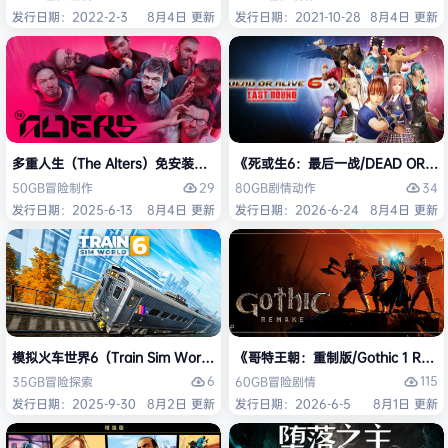
发行日期：2022-2-3
8月4日 更新
发行日期：2021-10-28
8月4日 更新
多重人生（The Alters）免安装中文版
《死或生6：最后一战/DEAD OR ALI
29
34
50GB
冒险
制作
80GB
剧情
动作
发行日期：2025-6-13
8月4日 更新
发行日期：2026-6-24
8月4日 更新
模拟火车世界6（Train Sim World 6）免安装中文版
《哥特王朝：重制版/Gothic 1 Re
6
115
35GB
冒险
探索
60GB
冒险
剧情
发行日期：2025-9-30
8月2日 更新
发行日期：2026-6-5
8月1日 更新