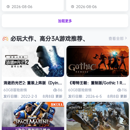
2026-08-06
2026-08-06
加载更多
必玩大作、高分3A游戏推荐、
查看全部
消逝的光芒2: 重装上阵版（Dying Light 2 Stay Human: Reloaded Ed
《哥特王朝：重制版/Gothic 1 Re
86
116
60GB
冒险
剧情
60GB
冒险
剧情
发行日期：2022-2-3
8月8日 更新
发行日期：2026-6-5
8月8日 更新