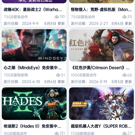
战锤40K：星际战士2（Warhammer 40,000: Space Marine 2）免安装
怪物猎人：荒野-虚拟机版（Monster H
110
33
75GB
冒险
动作
75GB
冒险
动作
发行日期：2024-9-9
8月8日 更新
发行日期：2025-2-27
8月6日 更新
心之眼（MindsEye）免安装中文版
《红色沙漠/Crimson Desert》免
51
68
70GB
冒险
剧情
150GB
冒险
动作
发行日期：2025-6-10
8月6日 更新
发行日期：2026-3-19
8月5日 更新
哈迪斯2（Hades II）免安装中文版
超级机器人大战Y（SUPER ROBOT
131
27
10GB
冒险
动作
17GB
剧情
动画