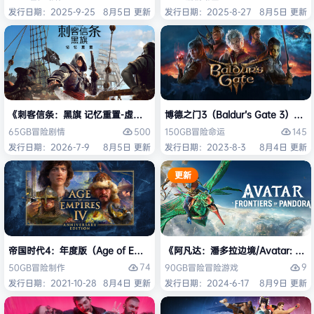
发行日期：2025-9-25
8月5日 更新
发行日期：2025-8-27
8月5日 更新
《刺客信条：黑旗 记忆重置-虚拟机版/Assassin’s Creed Black Flag Re
博德之门3（Baldur’s Gate 3）
500
145
65GB
冒险
剧情
150GB
冒险
命运
发行日期：2026-7-9
8月5日 更新
发行日期：2023-8-3
8月4日 更新
更新
帝国时代4：年度版（Age of Empires IV: Anniversary Edition）免安
《阿凡达：潘多拉边境/Avatar: Front
74
9
50GB
冒险
制作
90GB
冒险
冒险游戏
发行日期：2021-10-28
8月4日 更新
发行日期：2024-6-17
8月9日 更新