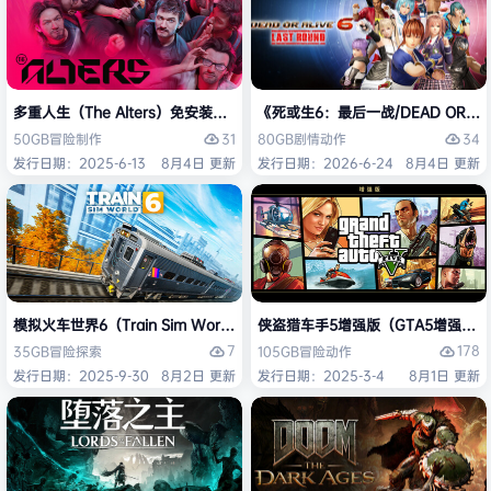
多重人生（The Alters）免安装中文版
《死或生6：最后一战/DEAD OR ALI
31
34
50GB
冒险
制作
80GB
剧情
动作
发行日期：2025-6-13
8月4日 更新
发行日期：2026-6-24
8月4日 更新
模拟火车世界6（Train Sim World 6）免安装中文版
侠盗猎车手5增强版（GTA5增强版（Gran
7
178
35GB
冒险
探索
105GB
冒险
动作
发行日期：2025-9-30
8月2日 更新
发行日期：2025-3-4
8月1日 更新