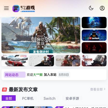
《识质存
在/PRAG
MATA》
《乐高蝙
免安装中
蝠侠：黑
文版
暗骑士之
《刺客信条：黑旗 记忆重置-
007 初露
《刺客信
遗/LEGO
网站动态
欢迎
大**颠
加入本站
8月8日
虚拟机版/Assassin’s Creed
Light
条：
Batman:
影/Assas
欢迎
我*的
加入本站
8月8日
Legacy
Black Flag Resynced
极限竞
《原子之
红色沙漠-
生化危机
sin’s
of the
欢迎
D****Z
加入本站
8月7日
速：地平
心/Atomi
虚拟机版
9：安魂
最新发布文章
Creed
查看全部
HYPERVISOR》免安装中文
Dark
线
c
（Crimso
曲
欢迎
有*酱
加入本站
8月7日
Shadow
Knight》
版
6（Forza
Heart》
n Desert
（Reside
s》免安装
全部
PC单机
Switch
安卓手游
e******i
签到获取
43
点积分
8月7日
免安装中
Horizon
免安装中
HYPERVI
nt Evil
版，非虚
文版
欢迎
Q*H
加入本站
8月6日
6）免安装
文版
SOR）免
Requiem
拟机