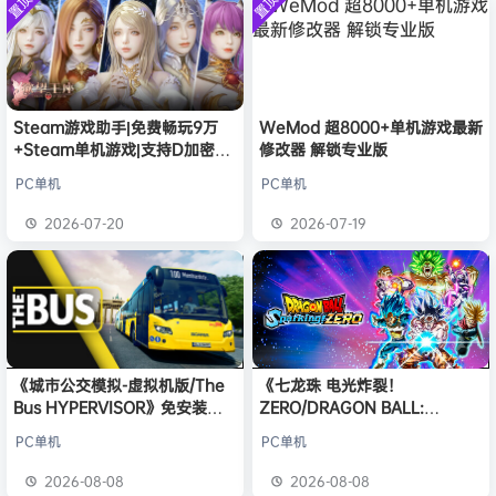
置顶
置顶
中文版
欢迎
e******i
加入本站
安装中文
8月6日
）免安装
版
中文版
普洱
签到获取
39
点积分
8月6日
欢迎
普洱
加入本站
8月6日
欢迎
0**3
加入本站
8月6日
欢迎
c***s
加入本站
8月6日
Steam游戏助手|免费畅玩9万
WeMod 超8000+单机游戏最新
+Steam单机游戏|支持D加密以
修改器 解锁专业版
欢迎
沉*****松
加入本站
2小时前
及育碧D加密授权
欢迎
兔****
加入本站
18小时前
PC单机
PC单机
欢迎
q********6
加入本站
21小时前
2026-07-20
2026-07-19
大**颠
签到获取
64
点积分
8月8日
《城市公交模拟-虚拟机版/The
《七龙珠 电光炸裂！
Bus HYPERVISOR》免安装中
ZERO/DRAGON BALL:
文版
Sparking! ZERO》免安装中文
PC单机
PC单机
版
2026-08-08
2026-08-08