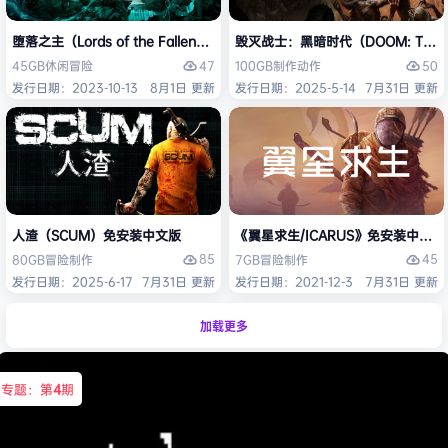
堕落之主（Lords of the Fallen）免安装中文版
毁灭战士：黑暗时代（DOOM: The D
47
50
45GB
休闲
冒险
100GB
制作
动作
发行日期：2023-10-13
8月1日 更新
发行日期：2025-5-14
7月31日 更新
人渣（SCUM）免安装中文版
《翼星求生/ICARUS》免安装中文版
85
45
80GB
冒险
制作
7GB
冒险
制作
发行日期：2025-6-17
7月31日 更新
发行日期：2021-12-3
7月31日 更新
加载更多
专题：第
4
期