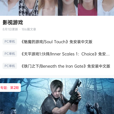
影视游戏
8月1日
更新 · 186篇文章
《魅魔的游戏/Soul Touch》免安装中文版
PC单机
《天平游戏1:抉择/Inner Scales 1：Choice》免安装中文版
PC单机
《铁门之下/Beneath the Iron Gate》免安装中文版
PC单机
专题：第
2
期