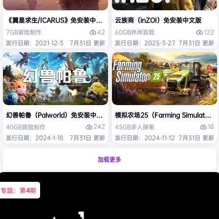
《翼星求生/ICARUS》免安装中文版
云族裔（inZOI）免安装中文版
42
122
7GB
冒险
制作
60GB
休闲
冒险
发行日期：2021-12-3
7月31日 更新
发行日期：2025-3-27
7月31日 更新
幻兽帕鲁（Palworld）免安装中文版
模拟农场25（Farming Simulato
242
18
40GB
冒险
制作
45GB
多人
探索
发行日期：2024-1-18
7月31日 更新
发行日期：2024-11-12
7月31日 更新
加载更多
专题：第
4
期