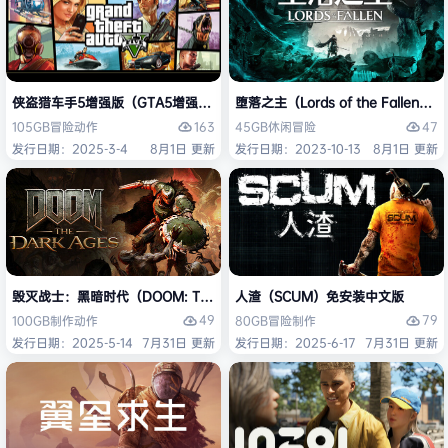
侠盗猎车手5增强版（GTA5增强版（Grand Theft Auto V Enhanced
堕落之主（Lords of the Fallen
163
47
105GB
冒险
动作
45GB
休闲
冒险
发行日期：2025-3-4
8月1日 更新
发行日期：2023-10-13
8月1日 更新
毁灭战士：黑暗时代（DOOM: The Dark Ages）免安装中文版
人渣（SCUM）免安装中文版
49
79
100GB
制作
动作
80GB
冒险
制作
发行日期：2025-5-14
7月31日 更新
发行日期：2025-6-17
7月31日 更新