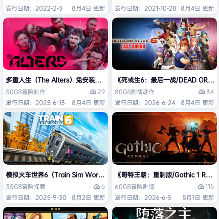
发行日期：2022-2-3
8月4日 更新
发行日期：2021-10-28
8月4日 更新
多重人生（The Alters）免安装中文版
《死或生6：最后一战/DEAD OR ALI
29
34
50GB
冒险
制作
80GB
剧情
动作
发行日期：2025-6-13
8月4日 更新
发行日期：2026-6-24
8月4日 更新
模拟火车世界6（Train Sim World 6）免安装中文版
《哥特王朝：重制版/Gothic 1 Re
6
115
35GB
冒险
探索
60GB
冒险
剧情
发行日期：2025-9-30
8月2日 更新
发行日期：2026-6-5
8月1日 更新