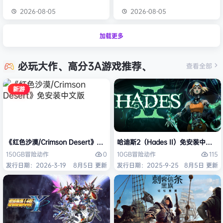
2026-08-05
2026-08-05
加载更多
必玩大作、高分3A游戏推荐、
查看全部
新游
《红色沙漠/Crimson Desert》免安装中文版
哈迪斯2（Hades II）免安装中文版
0
115
150GB
冒险
动作
10GB
冒险
动作
发行日期：2026-3-19
8月5日 更新
发行日期：2025-9-25
8月5日 更新