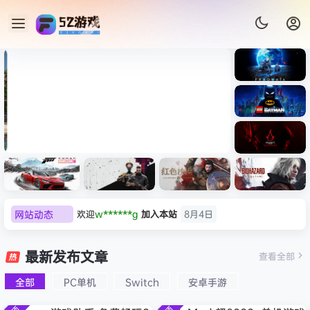
《识质存
在/PRAG
MATA》
《乐高蝙
免安装中
蝠侠：黑
文版
暗骑士之
007 初露锋芒（007 First
《剑星/St
《刺客信
遗/LEGO
网站动态
欢迎
w******g
加入本站
8月4日
Light ）免安装中文版
+修改器
条：
Batman:
影/Assas
欢迎
Z******U
加入本站
8月4日
Legacy
极限竞
《原子之
红色沙漠-
生化危机
sin’s
of the
欢迎
k******2
加入本站
8月4日
速：地平
心/Atomi
虚拟机版
9：安魂
最新发布文章
Creed
查看全部
Dark
线
c
（Crimso
曲
欢迎
C****i
加入本站
8月4日
Shadow
Knight》
6（Forza
Heart》
n Desert
（Reside
s》免安装
全部
PC单机
Switch
安卓手游
欢迎
2***5
加入本站
8月4日
免安装中
Horizon
免安装中
HYPERVI
nt Evil
版，非虚
文版
欢迎
h*********0
加入本站
8月3日
6）免安装
文版
SOR）免
Requiem
拟机