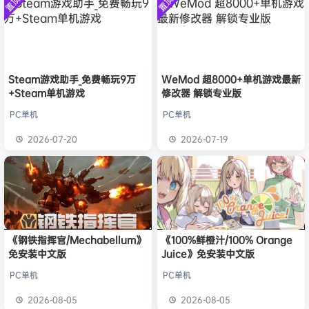
置顶
置顶
中文版
欢迎
l*w
加入本站
8月2日
安装中文
）免安装
版
中文版
旋律
签到获取
41
点积分
8月1日
欢迎
y**u
加入本站
7月31日
旋律
签到获取
20
点积分
7月31日
欢迎
V****y
加入本站
25分钟前
Steam游戏助手_免费畅玩9万
WeMod 超8000+单机游戏最新
+Steam单机游戏
修改器 解锁专业版
欢迎
j***j
加入本站
35分钟前
欢迎
1******4
加入本站
18小时前
PC单机
PC单机
l***g
签到获取
28
点积分
22小时前
2026-07-20
2026-07-19
w******g
签到获取
49
点积分
8月4日
《钢铁指挥官/Mechabellum》
《100%鲜橙汁/100% Orange
免安装中文版
Juice》免安装中文版
PC单机
PC单机
2026-08-05
2026-08-05