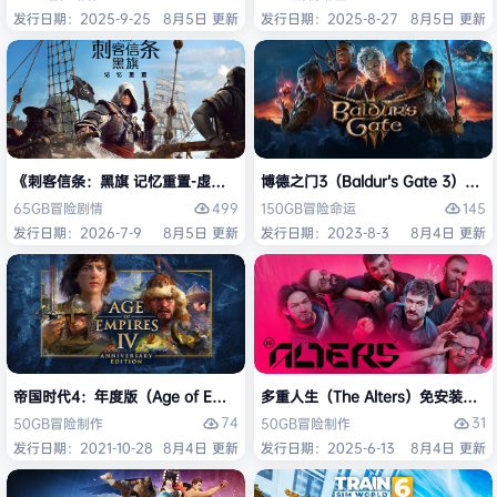
发行日期：2025-9-25
8月5日 更新
发行日期：2025-8-27
8月5日 更新
《刺客信条：黑旗 记忆重置-虚拟机版/Assassin’s Creed Black Flag Re
博德之门3（Baldur’s Gate 3）
499
145
65GB
冒险
剧情
150GB
冒险
命运
发行日期：2026-7-9
8月5日 更新
发行日期：2023-8-3
8月4日 更新
帝国时代4：年度版（Age of Empires IV: Anniversary Edition）免安
多重人生（The Alters）免安装中文
74
31
50GB
冒险
制作
50GB
冒险
制作
发行日期：2021-10-28
8月4日 更新
发行日期：2025-6-13
8月4日 更新