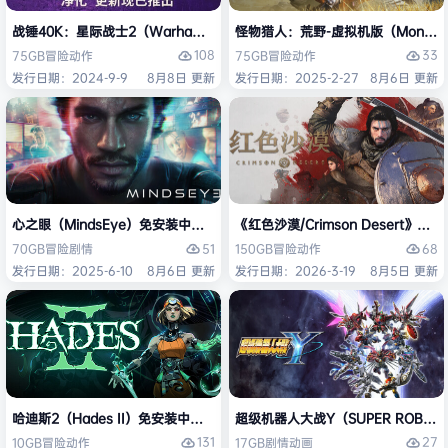
战锤40K：星际战士2（Warhammer 40,000: Space Marine 2）免安装
怪物猎人：荒野-虚拟机版（Monster H
108
33
75GB
冒险
动作
75GB
冒险
动作
发行日期：2024-9-9
8月8日 更新
发行日期：2025-2-27
8月6日 更新
心之眼（MindsEye）免安装中文版
《红色沙漠/Crimson Desert》免
51
68
70GB
冒险
剧情
150GB
冒险
动作
发行日期：2025-6-10
8月6日 更新
发行日期：2026-3-19
8月5日 更新
哈迪斯2（Hades II）免安装中文版
超级机器人大战Y（SUPER ROBOT
131
27
10GB
冒险
动作
17GB
剧情
动画