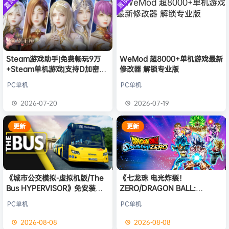
置顶
置顶
中文版
欢迎
普洱
加入本站
8月6日
安装中文
）免安装
版
中文版
欢迎
0**3
加入本站
8月6日
欢迎
c***s
加入本站
8月6日
欢迎
V****y
加入本站
8月6日
欢迎
兔****
加入本站
3小时前
Steam游戏助手|免费畅玩9万
WeMod 超8000+单机游戏最新
+Steam单机游戏|支持D加密以
修改器 解锁专业版
欢迎
q********6
加入本站
6小时前
及育碧D加密授权
大**颠
签到获取
64
点积分
11小时前
PC单机
PC单机
欢迎
大**颠
加入本站
11小时前
2026-07-20
2026-07-19
欢迎
我*的
加入本站
12小时前
更新
更新
《城市公交模拟-虚拟机版/The
《七龙珠 电光炸裂！
Bus HYPERVISOR》免安装中
ZERO/DRAGON BALL:
文版
Sparking! ZERO》免安装中文
PC单机
PC单机
版
2026-08-08
2026-08-08