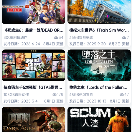
《死或生6：最后一战/DEAD OR ALIVE 6 Last Round》免安装中文版
模拟火车世界6（Train Sim Worl
34
7
80GB
剧情
动作
35GB
冒险
探索
发行日期：2026-6-24
8月4日 更新
发行日期：2025-9-30
8月2日 更新
侠盗猎车手5增强版（GTA5增强版（Grand Theft Auto V Enhanced
堕落之主（Lords of the Fallen
178
47
105GB
冒险
动作
45GB
休闲
冒险
发行日期：2025-3-4
8月1日 更新
发行日期：2023-10-13
8月1日 更新