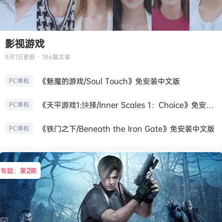
影视游戏
8月1日
更新 · 186篇文章
《魅魔的游戏/Soul Touch》免安装中文版
PC单机
《天平游戏1:抉择/Inner Scales 1：Choice》免安装中文版
PC单机
《铁门之下/Beneath the Iron Gate》免安装中文版
PC单机
专题：第
2
期