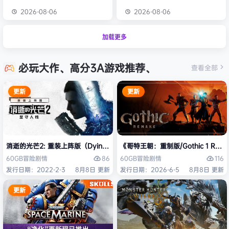
2026-08-06
2026-08-06
加载更多
必玩大作、高分3A游戏推荐、
查看全部
更新
更新
消逝的光芒2: 重装上阵版（Dying Light 2 Stay Human: Reloaded Ed
《哥特王朝：重制版/Gothic 1 Re
86
116
60GB
冒险
剧情
60GB
冒险
剧情
发行日期：2022-2-3
8月8日 更新
发行日期：2026-6-5
8月8日 更新
更新