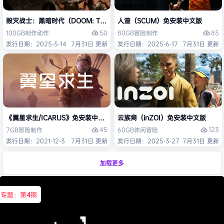
毁灭战士：黑暗时代（DOOM: The Dark Ages）免安装中文版
人渣（SCUM）免安装中文版
50
85
100GB
制作
动作
80GB
冒险
制作
发行日期：2025-5-14
7月31日 更新
发行日期：2025-6-17
7月31日 更新
《翼星求生/ICARUS》免安装中文版
云族裔（inZOI）免安装中文版
45
123
7GB
冒险
制作
60GB
休闲
冒险
发行日期：2021-12-3
7月31日 更新
发行日期：2025-3-27
7月31日 更新
加载更多
专题：第
4
期