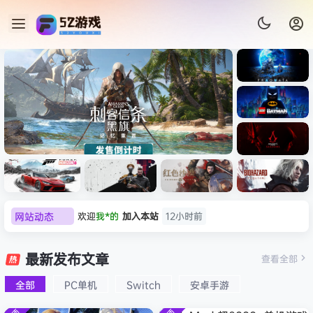
《识质存
在/PRAG
MATA》
《乐高蝙
免安装中
蝠侠：黑
文版
暗骑士之
《刺客信条：黑旗 记忆重置-
007 初露
《刺客信
遗/LEGO
网站动态
欢迎
D****Z
加入本站
8月7日
虚拟机版/Assassin’s Creed
Light
条：
Batman:
影/Assas
欢迎
有*酱
加入本站
8月7日
Legacy
Black Flag Resynced
极限竞
《原子之
红色沙漠-
生化危机
sin’s
of the
e******i
签到获取
43
点积分
8月7日
速：地平
心/Atomi
虚拟机版
9：安魂
最新发布文章
Creed
查看全部
HYPERVISOR》免安装中文
Dark
线
c
（Crimso
曲
欢迎
Q*H
加入本站
8月6日
Shadow
Knight》
版
6（Forza
Heart》
n Desert
（Reside
s》免安装
全部
PC单机
Switch
安卓手游
欢迎
e******i
加入本站
8月6日
免安装中
Horizon
免安装中
HYPERVI
nt Evil
版，非虚
文版
普洱
签到获取
39
点积分
8月6日
6）免安装
文版
SOR）免
Requiem
拟机