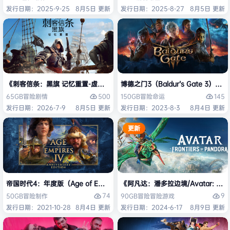
发行日期：2025-9-25
8月5日 更新
发行日期：2025-8-27
8月5日 更新
《刺客信条：黑旗 记忆重置-虚拟机版/Assassin’s Creed Black Flag Re
博德之门3（Baldur’s Gate 3）
500
145
65GB
冒险
剧情
150GB
冒险
命运
发行日期：2026-7-9
8月5日 更新
发行日期：2023-8-3
8月4日 更新
更新
帝国时代4：年度版（Age of Empires IV: Anniversary Edition）免安
《阿凡达：潘多拉边境/Avatar: Front
74
9
50GB
冒险
制作
90GB
冒险
冒险游戏
发行日期：2021-10-28
8月4日 更新
发行日期：2024-6-17
8月9日 更新