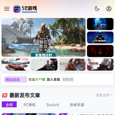
《识质存
在/PRAG
MATA》
《乐高蝙
免安装中
蝠侠：黑
文版
暗骑士之
《刺客信条：黑旗 记忆重置-
007 初露
《刺客信
遗/LEGO
网站动态
欢迎
我*的
加入本站
8月8日
虚拟机版/Assassin’s Creed
Light
条：
Batman:
影/Assas
欢迎
D****Z
加入本站
8月7日
Legacy
Black Flag Resynced
极限竞
《原子之
红色沙漠-
生化危机
sin’s
of the
欢迎
有*酱
加入本站
8月7日
速：地平
心/Atomi
虚拟机版
9：安魂
最新发布文章
Creed
查看全部
HYPERVISOR》免安装中文
Dark
线
c
（Crimso
曲
e******i
签到获取
43
点积分
8月7日
Shadow
Knight》
版
6（Forza
Heart》
n Desert
（Reside
s》免安装
全部
PC单机
Switch
安卓手游
欢迎
Q*H
加入本站
8月6日
免安装中
Horizon
免安装中
HYPERVI
nt Evil
版，非虚
文版
欢迎
e******i
加入本站
8月6日
6）免安装
文版
SOR）免
Requiem
拟机