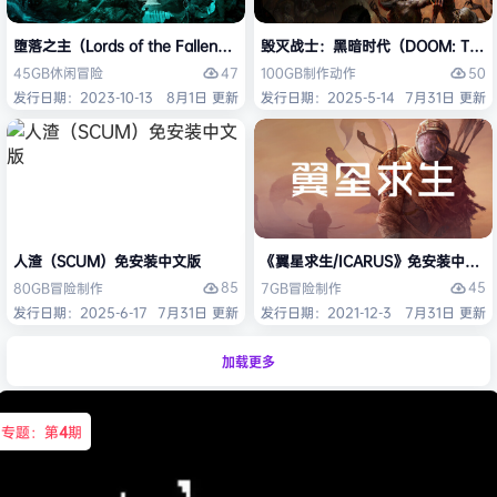
堕落之主（Lords of the Fallen）免安装中文版
毁灭战士：黑暗时代（DOOM: The D
47
50
45GB
休闲
冒险
100GB
制作
动作
发行日期：2023-10-13
8月1日 更新
发行日期：2025-5-14
7月31日 更新
人渣（SCUM）免安装中文版
《翼星求生/ICARUS》免安装中文版
85
45
80GB
冒险
制作
7GB
冒险
制作
发行日期：2025-6-17
7月31日 更新
发行日期：2021-12-3
7月31日 更新
加载更多
专题：第
4
期