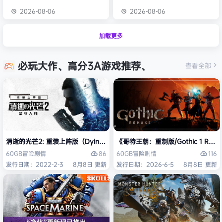
2026-08-06
2026-08-06
加载更多
必玩大作、高分3A游戏推荐、
查看全部
消逝的光芒2: 重装上阵版（Dying Light 2 Stay Human: Reloaded Ed
《哥特王朝：重制版/Gothic 1 Re
86
116
60GB
冒险
剧情
60GB
冒险
剧情
发行日期：2022-2-3
8月8日 更新
发行日期：2026-6-5
8月8日 更新