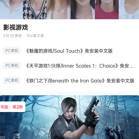
影视游戏
8月1日
更新 · 186篇文章
《魅魔的游戏/Soul Touch》免安装中文版
PC单机
《天平游戏1:抉择/Inner Scales 1：Choice》免安装中文版
PC单机
《铁门之下/Beneath the Iron Gate》免安装中文版
PC单机
专题：第
2
期