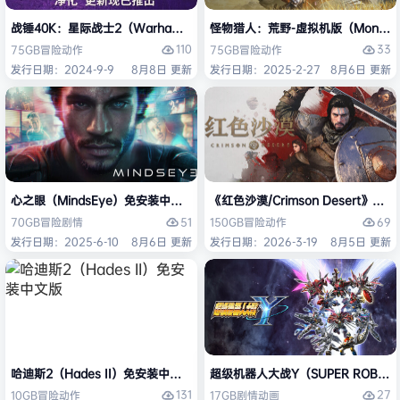
战锤40K：星际战士2（Warhammer 40,000: Space Marine 2）免安装
怪物猎人：荒野-虚拟机版（Monster H
110
33
75GB
冒险
动作
75GB
冒险
动作
发行日期：2024-9-9
8月8日 更新
发行日期：2025-2-27
8月6日 更新
心之眼（MindsEye）免安装中文版
《红色沙漠/Crimson Desert》免
51
69
70GB
冒险
剧情
150GB
冒险
动作
发行日期：2025-6-10
8月6日 更新
发行日期：2026-3-19
8月5日 更新
哈迪斯2（Hades II）免安装中文版
超级机器人大战Y（SUPER ROBOT
131
27
10GB
冒险
动作
17GB
剧情
动画