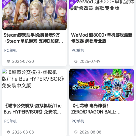
置顶
置顶
中文版
普洱
签到获取
39
点积分
安装中文
8月6日
）免安装
版
中文版
欢迎
普洱
加入本站
8月6日
欢迎
0**3
加入本站
8月6日
欢迎
c***s
加入本站
8月6日
欢迎
沉*****松
加入本站
5小时前
Steam游戏助手|免费畅玩9万
WeMod 超8000+单机游戏最新
+Steam单机游戏|支持D加密以
修改器 解锁专业版
欢迎
兔****
加入本站
21小时前
及育碧D加密授权
欢迎
q********6
加入本站
8月8日
PC单机
PC单机
大**颠
签到获取
64
点积分
8月8日
2026-07-20
2026-07-19
欢迎
大**颠
加入本站
8月8日
《城市公交模拟-虚拟机版/The
《七龙珠 电光炸裂！
Bus HYPERVISOR》免安装中
ZERO/DRAGON BALL:
文版
Sparking! ZERO》免安装中文
PC单机
PC单机
版
2026-08-08
2026-08-08