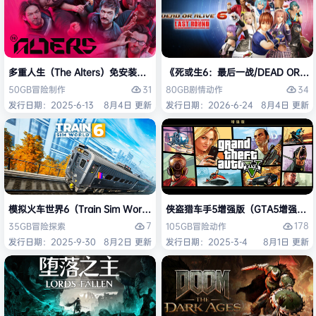
多重人生（The Alters）免安装中文版
《死或生6：最后一战/DEAD OR ALI
31
34
50GB
冒险
制作
80GB
剧情
动作
发行日期：2025-6-13
8月4日 更新
发行日期：2026-6-24
8月4日 更新
模拟火车世界6（Train Sim World 6）免安装中文版
侠盗猎车手5增强版（GTA5增强版（Gran
7
178
35GB
冒险
探索
105GB
冒险
动作
发行日期：2025-9-30
8月2日 更新
发行日期：2025-3-4
8月1日 更新