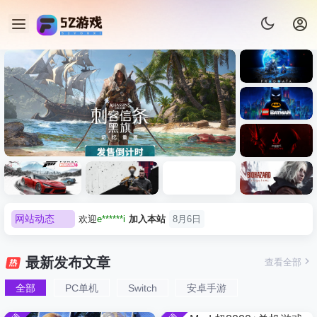
《识质存
在/PRAG
MATA》
《乐高蝙
免安装中
蝠侠：黑
文版
暗骑士之
《刺客信条：黑旗 记忆重置-
007 初露锋
《刺客信
遗/LEGO
网站动态
欢迎
e******i
加入本站
8月6日
虚拟机版/Assassin’s Creed
Light
条：
Batman:
影/Assass
Legacy of
普洱
签到获取
39
点积分
8月6日
Black Flag Resynced
极限竞
《原子之
红色沙漠-
生化危机
in’s
the Dark
欢迎
普洱
加入本站
8月6日
速：地平
心/Atomic
虚拟机版
9：安魂
Creed
最新发布文章
查看全部
HYPERVISOR》免安装中文
Knight》
线
Heart》免
（Crimso
曲
欢迎
0**3
加入本站
8月6日
Shadows
免安装中
版
6（Forza
安装中文
n Desert
（Reside
》免安装
全部
PC单机
Switch
安卓手游
欢迎
c***s
加入本站
8月6日
文版
Horizon
版
HYPERVI
nt Evil
版，非虚
欢迎
V****y
加入本站
8月6日
6）免安装
SOR）免
Requiem
拟机