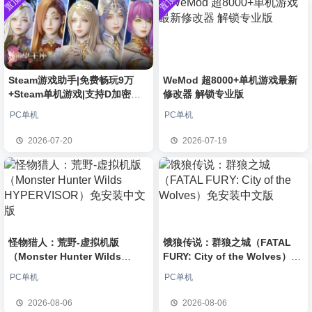
置顶
置顶
中文版
安装中文
）免安装
欢迎
j***j
加入本站
8月6日
版
中文版
欢迎
1******4
加入本站
8月5日
l***g
签到获取
28
点积分
8月5日
w******g
签到获取
49
点积分
8月4日
欢迎
w******g
加入本站
8月4日
Steam游戏助手|免费畅玩9万
WeMod 超8000+单机游戏最新
+Steam单机游戏|支持D加密以
修改器 解锁专业版
欢迎
D****Z
加入本站
10小时前
及育碧D加密授权
欢迎
有*酱
加入本站
12小时前
PC单机
PC单机
e******i
签到获取
43
点积分
13小时前
2026-07-20
2026-07-19
欢迎
Q*H
加入本站
8月6日
怪物猎人：荒野-虚拟机版
饿狼传说：群狼之城（FATAL
（Monster Hunter Wilds
FURY: City of the Wolves）免
HYPERVISOR）免安装中文版
安装中文版
PC单机
PC单机
2026-08-06
2026-08-06