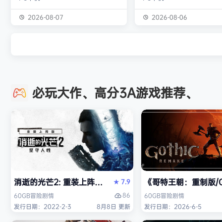
个拉杆、每一个刻度、每一次射击，
的怪物与人们的故事。 你会
全部由你亲自掌控。最高统帅部或许
狩猎强大怪物为生的“猎人”
2026-08-07
2026-08-06
会下达命令，但指挥链的终点就在你
猎获得的素材打造更强的武
的指尖。 他们无需承担后果——承
并逐渐解明这个世界与人们
担一切的是你，操作员。 让每一发
联。 进化的狩猎动作，寻求
炮弹都物尽其用。 电传打字机已校
断的沉浸感，究极的狩猎体
准，用于监听当地无线电信号。其中
你的到来。 故事 数年前，在
必玩大作、高分3A游戏推荐、
一台接收来自最高统帅部的【特级优
没有调查过的未踏足领域“封
先】指令，另一台则直接转接前线呼
的边境上，一名少年“纳塔”
叫。切记：每一条…
公会根…
消逝的光芒2: 重装上阵版（Dying Light 2 Stay Human: 
《哥特王朝：重制版/Go
7.9
★
86
60GB
冒险
剧情
60GB
冒险
剧情
发行日期：2022-2-3
8月8日 更新
发行日期：2026-6-5