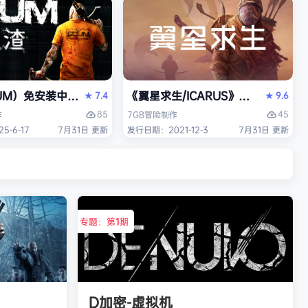
es）免安装中文版
UM）免安装中文版
《翼星求生/ICARUS》免安装中文版
7.4
9.6
★
★
85
45
作
7GB
冒险
制作
-6-17
7月31日 更新
发行日期：2021-12-3
7月31日 更新
专题：第
1
期
D加密-虚拟机