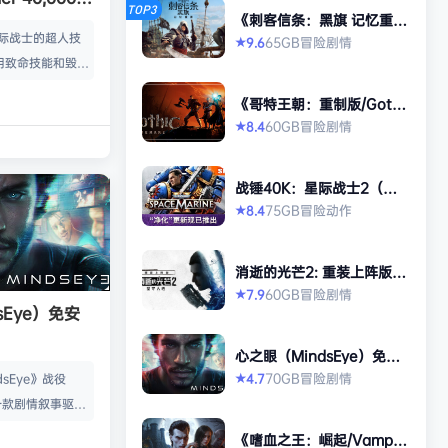
TOP3
《刺客信条：黑旗 记忆重
ne 2）免安装
置-虚拟机版/Assassin’s Cr
星际战士的超人技
65GB
冒险
剧情
9.6
★
eed Black Flag Resynced
用致命技能和毁灭
HYPERVISOR》免安装中文
版
尽的泰伦虫群。选
《哥特王朝：重制版/Gothi
，在恢弘的第三人
c 1 Remake》免安装中文
60GB
冒险
剧情
8.4
★
版
 在这款2011年
ne》的续作中，扮演
战锤40K：星际战士2（Wa
的副官德米特里安
rhammer 40,000: Space
75GB
冒险
动作
8.4
★
类的敌人，再次证
Marine 2）免安装中文版
远星球上展开史诗
系的恐怖乱象，并
消逝的光芒2: 重装上阵版
退永夜威胁。 投
（Dying Light 2 Stay Hu
60GB
冒险
剧情
7.9
★
man: Reloaded Edition）
sEye）免安
享受激烈而血腥…
免安装中文版
心之眼（MindsEye）免安
装中文版
70GB
冒险
剧情
4.7
dsEye》战役
★
是一款剧情叙事驱动
作冒险游戏，故事
《嗜血之王：崛起/Vampir