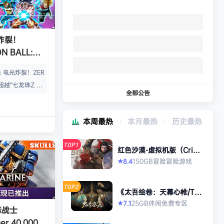
炸裂！
N BALL:
ZERO》免安装
 电光炸裂！ZER
超越“七龙珠Z 电
全部公告
七龙珠Z Spark
境界。化身超战
本周最热
本月最热
历史最热
地，突破极限的七
无前例丰富的角色
TOP1
Z、龙珠超、龙珠
红色沙漠-虚拟机版（Crims
on Desert HYPERVISO
，总计超过180
150GB
冒险
冒险游戏
8.4
★
R）免安装中文版
位角色都有独特的
巧。 让你拥有毁
TOP2
《太吾绘卷：天幕心帷/The
七龙珠史上最强的
Scroll of Taiwu : Beyond
25GB
休闲
免费专区
7.1
★
The Dom》免安装中文版
际战士
3D对战…
r 40,000: