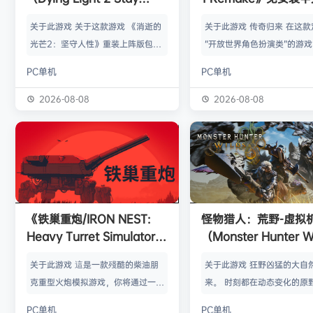
Human: Reloaded
关于此游戏 关于这款游戏 《消逝的
关于此游戏 传奇归来 在这款
Edition）免安装中文版
光芒2：坚守人性》重装上阵版包
“开放世界角色扮演类”的游
含： 《消逝的光芒2：坚守人性》
重制版中，重返采矿之谷。
PC单机
PC单机
《消逝的光芒2：坚守人性》猩红纽
手把手打造的、栩栩如生的
带DLC 距离第一部游戏的故事已经
界，这个世界会对您的各种
2026-08-08
2026-08-08
过去了20年，病毒占了上风，人类
动态反应。无论您是经验丰
正逐渐走向灭亡。你将扮演艾登·克
特王朝》老手，还是第一次
拉德威尔，一个流浪漫游者，负责运
民地，您都将获得一段真正
送货物和传递消息，在被丧尸病毒摧
演游戏历程，体验无与伦比
毁的荒芜世界中，保持着与仅存的几
拘束的探索。 欢迎来到殖民地
个生存者聚居点的联系。然而，你的
塔纳（Myrtana）王国遭受
《铁巢重炮/IRON NEST:
怪物猎人：荒野-虚拟
真正目标是找到妹妹米娅。为了逃离
野蛮兽人无休止的入侵。国
Heavy Turret Simulator》
（Monster Hunter W
华尔兹医生的…
世（Rh…
免安装中文版
HYPERVISOR）免
关于此游戏 這是一款殘酷的柴油朋
关于此游戏 狂野凶猛的大自
版
克重型火炮模拟游戏，你将通过一座
来。 时刻都在动态变化的原野
庞大的战争机器主宰整个战场。每一
是个关于生活在具有两面性
PC单机
PC单机