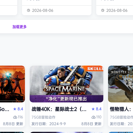
化为以
潮。从1999年的『饿狼 -MARK OF
背景设定在近未来
，使用狩
THE WOLVES-』起，时隔26年，
你将扮演雅各布·
2026-08-06
2026-08-06
器防具，
系列的最新作品『饿狼传说 City of
役士兵，因被植入
之间的关
the Wolves』终于登场！ ■新实装
体而饱受支离破碎
加载更多
连续不
了加速兴奋的“REV系统”！ 新实装
影化叙事的战役中
验正等待
的“REV系统”可以从战斗开始发动各
揭开过往谜团，并
公会还
种特殊攻击！“REV武技”、“REV加
人工智能、腐败企
禁之地”
速”，还有S.P.G.区…
的惊天阴谋——这
获救。
远不止红石城本身。
是…
Reloaded Edition）免安装中文版
thic 1 Remake》免安装中文版
战锤40K：星际战士2（Warhammer 40,000: 
怪物猎人：荒
8.4
8.4
★
★
116
110
75GB
冒险
动作
75GB
冒险
动
8月8日 更新
发行日期：2024-9-9
8月8日 更新
发行日期：202