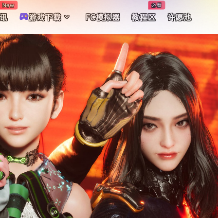
New
必看
讯
游戏下载
FC模拟器
教程区
许愿池