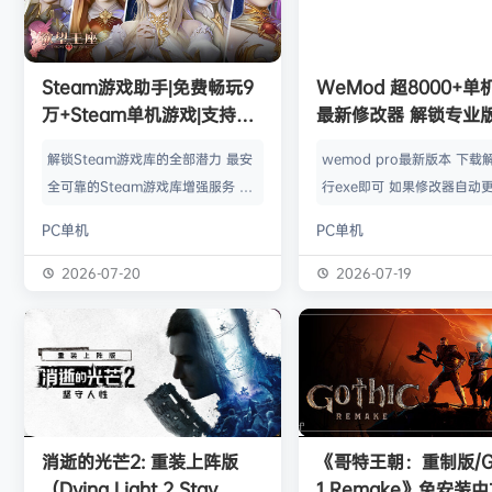
普洱
签到获取
39
点积分
8月6日
欢迎
普洱
加入本站
8月6日
欢迎
0**3
加入本站
8月6日
欢迎
c***s
加入本站
8月6日
Steam游戏助手|免费畅玩9
WeMod 超8000+
欢迎
沉*****松
加入本站
6小时前
万+Steam单机游戏|支持D
最新修改器 解锁专业
欢迎
兔****
加入本站
22小时前
加密以及育碧D加密授权
解锁Steam游戏库的全部潜力 最安
wemod pro最新版本 下载
欢迎
q********6
加入本站
8月8日
全可靠的Steam游戏库增强服务 工
行exe即可 如果修改器自动更
大**颠
签到获取
64
点积分
8月8日
具优点： 不修改任何电脑设置、不
旧修改器目录 resources\ap
PC单机
PC单机
修改任何steam设置、安全可靠、
r 这个文件替换到新版的即可
可入库游戏总数 94000+、无视已
Mod 目前支持超过千款热门
2026-07-20
2026-07-19
下架和锁区游戏、支持大多数游戏联
且每周都会追加游戏列表。
机。 无需为每一款游戏单独付费，
修改器原作者都入驻了，所
只需支付一次工具费用或订阅费，即
内容更新应该也是最全、最
可永久访问工具库内的成千上万款游
千款游戏听起来不多，但其
戏，包括昂贵的3A大作。 极大地降
盖了主流热门游戏【资源名
低了玩游戏的经济门槛，让玩家可以
emod pro【资源版本】：
消逝的光芒2: 重装上阵版
《哥特王朝：重制版/Go
无压力地尝试各种类型的游戏。操
大…
（Dying Light 2 Stay
1 Remake》免安装
作…