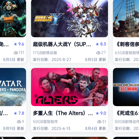
I）免安装中文版
超级机器人大战Y（SUPER ROBOT WARS 
《刺客信条：黑
9.6
8.3
★
★
131
27
17GB
剧情
动画
65GB
冒险
剧
8月5日 更新
发行日期：2025-8-27
8月5日 更新
发行日期：202
 Edition）免安装中文版
tar: Frontiers of Pandora》免安装中文版
多重人生（The Alters）免安装中文版
《死或生6：
7.8
9.0
★
★
9
31
50GB
冒险
制作
80GB
剧情
动
8月9日 更新
发行日期：2025-6-13
8月4日 更新
发行日期：202