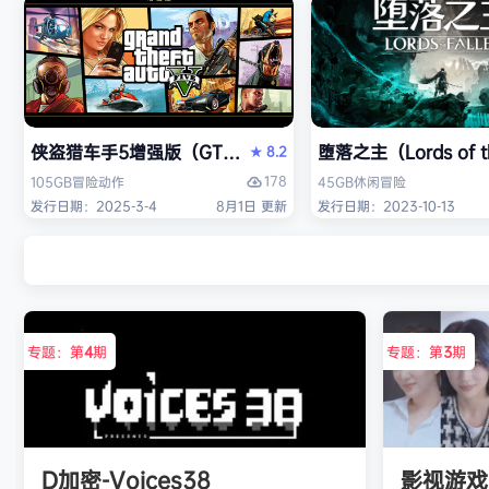
侠盗猎车手5增强版（GTA5增强版（Grand Theft Auto 
堕落之主（Lords of 
8.2
★
178
105GB
冒险
动作
45GB
休闲
冒险
发行日期：2025-3-4
8月1日 更新
发行日期：2023-10-13
专题：第
4
期
专题：第
3
期
D加密-Voices38
影视游戏