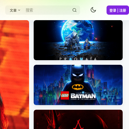
文章
登录 | 注册
《识质存在/PRAGMATA》免安装中文版
《乐高蝙蝠侠：黑暗骑士之遗/LEGO