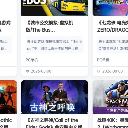
单机游戏
《城市公交模拟-虚拟机
《七龙珠 电光
版
版/The Bus
ZERO/DRAGO
HYPERVISOR》免安装中文
Sparking! 
解压运
关于此游戏 在模拟城市巴士 “The B
关于此游戏 “七龙珠
版
中文版
新 把
us ”中，您可以乘坐不同的巴士在柏
O”堂堂登场！本作
p.asa
林的不同路线上运送乘客。德国首都
光炸裂！”（即过去“
PC单机
PC单机
。 We
柏林以 1:1 的比例真实再现，无论是
ing!”）到达新的
游戏，
胜利纪念柱、勃兰登堡门还是亚历山
士，来体验惊天动
2026-08-08
2026-08-08
由于很多
大广场，都有许多著名景点等待您去
龙珠战斗吧！ 史
以修改器
发现。 在斯堪尼亚 Citywide 或
阵容收录包括龙珠
及时的。
其他特许公交车上，您可以向上车乘
GT以及部分电影版
实已经涵
客出售车票，并在一天中不同时间、
名战士的力量。每
称】：w
不同季节和不同天气条件下体验一次
能力、变身以及技
【资源
又一次的柏林之旅。车辆和行人的人
灭性的力量，成为
thic
《古神之呼唤/Call of the
战锤40K：星
工智能交…
战士！ 身临其境的
中文版
Elder Gods》免安装中文版
2（Warhamme