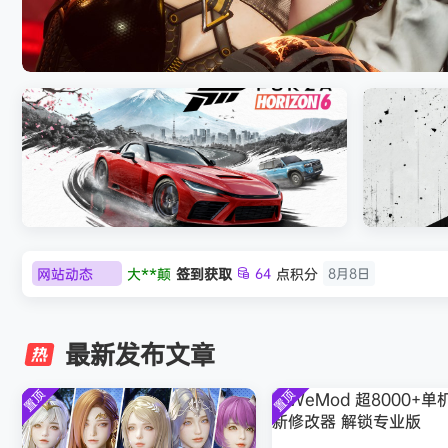
《刺客信条：黑旗 记忆重置-虚拟机版/Assassin’
HYPERVISOR》免安装中文版
网站动态
欢迎
大**颠
加入本站
8月8日
极限竞速：地平线6（Forza Horizon 6）免
《原子之心/
欢迎
我*的
加入本站
8月8日
安装中文版
欢迎
D****Z
加入本站
8月7日
最新发布文章
欢迎
有*酱
加入本站
8月7日
e******i
签到获取
43
点积分
8月7日
置顶
置顶
欢迎
Q*H
加入本站
8月6日
欢迎
e******i
加入本站
8月6日