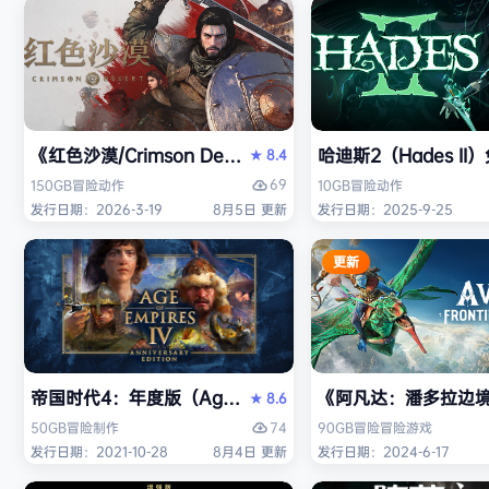
《红色沙漠/Crimson Desert》免安装中文版
哈迪斯2（Hades I
8.4
★
69
150GB
冒险
动作
10GB
冒险
动作
发行日期：2026-3-19
8月5日 更新
发行日期：2025-9-25
更新
帝国时代4：年度版（Age of Empires IV: Anniversary
《阿凡达：潘多拉边境/Ava
8.6
★
74
50GB
冒险
制作
90GB
冒险
冒险游戏
发行日期：2021-10-28
8月4日 更新
发行日期：2024-6-17