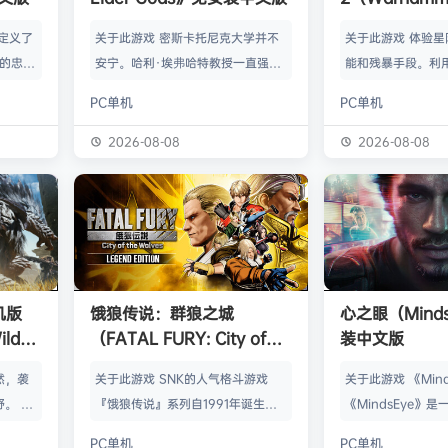
Space Mari
定义了
关于此游戏 密斯卡托尼克大学并不
关于此游戏 体验
中文版
戏的忠实
安宁。哈利·埃弗哈特教授一直强忍
能和残暴手段。利
探索一个
着视线中若隐若现的诡异阴影；学生
性武器消灭无穷无
PC单机
PC单机
开放世
伊万杰琳·德雷顿则被怪梦纠缠，总
择单人或多人模式
行动做出
是梦见十年前发掘出的一件文物。二
称战斗中保卫帝国。
2026-08-08
2026-08-08
富的《哥
人踏上了寻找答案的道路，而他们将
《Space Mari
被抛入殖
会发现远超想象的古老启示。 惊人
回归极限战士队列
的角色扮
的秘密 《海之呼唤》中基于物体和
·泰图斯，对战人
的、不受
观察的谜题重磅回归，且深度得到全
明你的忠诚。在遥
 米尔
面升级。在细腻渲染的环境中寻找线
级战斗，镇压银河
着一群
索吧。交替控制哈利和伊万杰琳，穿
揭露黑暗秘密，击
机版
饿狼传说：群狼之城
心之眼（Mind
王罗拔二
越时间和空间，破解复杂的多步骤谜
入星系级战争中！
ilds
（FATAL FURY: City of
装中文版
题。提示、图标和…
安装中文
the Wolves）免安装中文版
然，袭
关于此游戏 SNK的人气格斗游戏
关于此游戏 《Min
。 这
『饿狼传说』系列自1991年诞生以
《MindsEye》
的世界中
来一直引领着90年代格斗游戏的热
的惊悚风格单人动
PC单机
PC单机