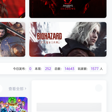
Batman: Legacy of the Dark Knight》
免安装中文版
007 初露锋芒（007 First Li
《刺客信条：影/Assassin’s Creed
Shadows》免安装版，非虚拟机
0
252
14643
1577
今日发布：
本周：
总数：
玩家数：
人
Desert
生化危机9：安魂曲（Resident Evil
Requiem）免安装中文版
查看全部