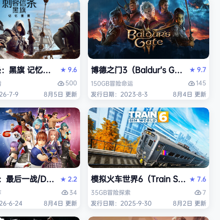
Y）免安装中文版
旗 记忆重置-虚拟机版/Assassin’s Creed Black Flag R
博德之门3（Baldur’s Gate 3）
9.6
9.7
★
★
500
145
情
150GB
冒险
命运
6-7-9
8月5日 更新
发行日期：2023-8-3
8月4日 更新
最后一战/DEAD OR ALIVE 6 Last Round》免安装中文版
模拟火车世界6（Train Sim Worl
2.2
7.6
★
★
34
7
作
35GB
冒险
探索
6-6-24
8月4日 更新
发行日期：2025-9-30
8月2日 更新