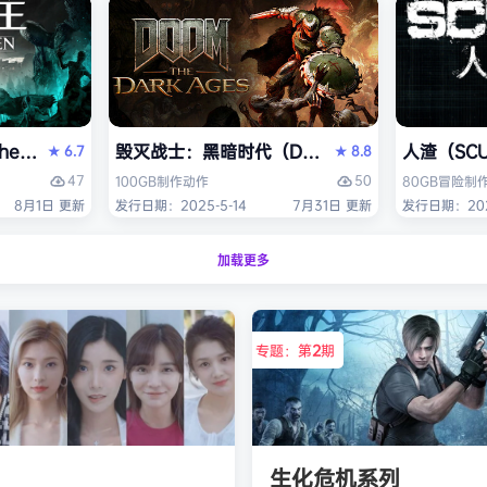
V Enhanced）免安装中文版
the Fallen）免安装中文版
毁灭战士：黑暗时代（DOOM: The Dark Ag
人渣（SC
6.7
8.8
★
★
47
50
100GB
制作
动作
80GB
冒险
制
8月1日 更新
发行日期：2025-5-14
7月31日 更新
发行日期：2025
加载更多
专题：第
2
期
生化危机系列