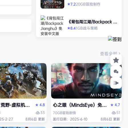
沙漠城市红石城。
es: Bloodlord Rising》免
20GB
冒险
制作
7.2
★
安装中文版
迪亚兹——一名退
了神秘的神经植入
《背包闯江湖/Backpack Ji
的记忆困扰。在电
anghu》免安装中文版
1GB
战斗
策略
8.4
★
，你将执行任务、
直面一场涉及失控
业与无序军事力量
场危机的波及范围
查看全部
 红石城 红石城
Space Marine 2）免安装中文版
野-虚拟机版（Monster Hunter Wilds HYPERVISOR）
心之眼（MindsEye）免安装中文版
4.8
4.7
★
★
33
51
作
70GB
冒险
剧情
5-2-27
8月6日 更新
发行日期：2025-6-10
8月6日 更新