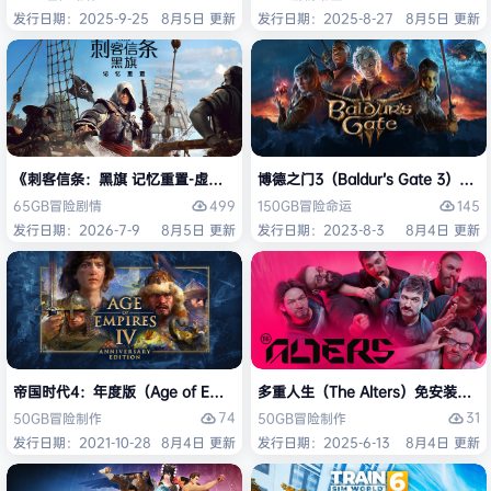
发行日期：2025-9-25
8月5日 更新
发行日期：2025-8-27
8月5日 更新
《刺客信条：黑旗 记忆重置-虚拟机版/Assassin’s Creed Black Flag Re
博德之门3（Baldur’s Gate 3）
499
145
65GB
冒险
剧情
150GB
冒险
命运
发行日期：2026-7-9
8月5日 更新
发行日期：2023-8-3
8月4日 更新
帝国时代4：年度版（Age of Empires IV: Anniversary Edition）免安
多重人生（The Alters）免安装中文
74
31
50GB
冒险
制作
50GB
冒险
制作
发行日期：2021-10-28
8月4日 更新
发行日期：2025-6-13
8月4日 更新