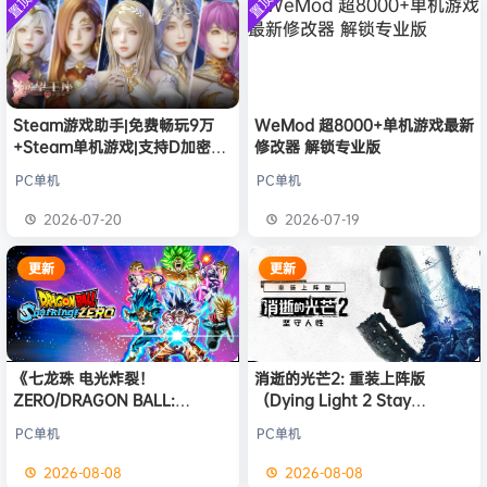
置顶
置顶
中文版
安装中文
）免安装
欢迎
c***s
加入本站
8月6日
版
中文版
欢迎
V****y
加入本站
8月6日
欢迎
j***j
加入本站
8月6日
欢迎
1******4
加入本站
8月5日
Steam游戏助手|免费畅玩9万
WeMod 超8000+单机游戏最新
大**颠
签到获取
64
点积分
4小时前
+Steam单机游戏|支持D加密以
修改器 解锁专业版
欢迎
大**颠
加入本站
4小时前
及育碧D加密授权
欢迎
我*的
加入本站
4小时前
PC单机
PC单机
欢迎
D****Z
加入本站
8月7日
2026-07-20
2026-07-19
更新
更新
《七龙珠 电光炸裂！
消逝的光芒2: 重装上阵版
ZERO/DRAGON BALL:
（Dying Light 2 Stay
Sparking! ZERO》免安装中文
Human: Reloaded Edition）
PC单机
PC单机
版
免安装中文版
2026-08-08
2026-08-08