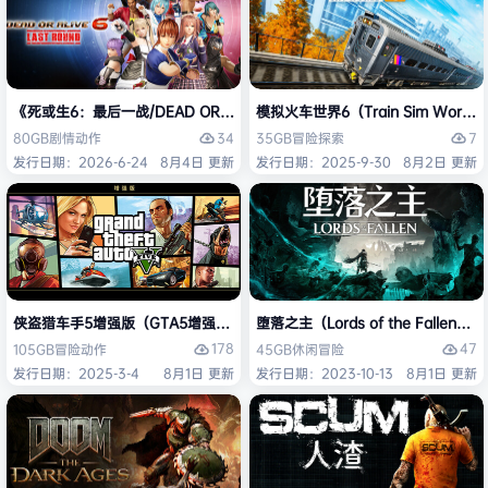
《死或生6：最后一战/DEAD OR ALIVE 6 Last Round》免安装中文版
模拟火车世界6（Train Sim Worl
34
7
80GB
剧情
动作
35GB
冒险
探索
发行日期：2026-6-24
8月4日 更新
发行日期：2025-9-30
8月2日 更新
侠盗猎车手5增强版（GTA5增强版（Grand Theft Auto V Enhanced
堕落之主（Lords of the Fallen
178
47
105GB
冒险
动作
45GB
休闲
冒险
发行日期：2025-3-4
8月1日 更新
发行日期：2023-10-13
8月1日 更新