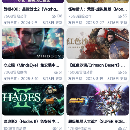
战锤40K：星际战士2（Warhammer 40,000: Space Marine 2）免安装
怪物猎人：荒野-虚拟机版（Monster H
108
33
75GB
冒险
动作
75GB
冒险
动作
发行日期：2024-9-9
8月8日 更新
发行日期：2025-2-27
8月6日 更新
心之眼（MindsEye）免安装中文版
《红色沙漠/Crimson Desert》免
51
66
70GB
冒险
剧情
150GB
冒险
动作
发行日期：2025-6-10
8月6日 更新
发行日期：2026-3-19
8月5日 更新
哈迪斯2（Hades II）免安装中文版
超级机器人大战Y（SUPER ROBOT
131
27
10GB
冒险
动作
17GB
剧情
动画