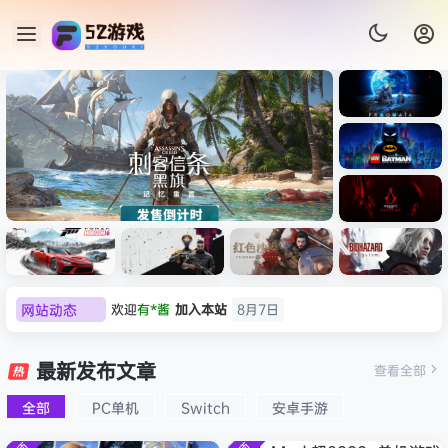
《识质存
在/PRAG
MATA》
《乐高蝙
免安装中
蝠侠：黑
文版
暗骑士之
《刺客信条：黑旗 记忆重置-
007 初露
欢迎
有*酱
加入本站
8月7日
《刺客信
遗/LEGO
网站动态
虚拟机版/Assassin’s Creed
Light
条：
e******i
签到获取
43
点积分
8月7日
Batman:
影/Assas
Legacy
欢迎
Q*H
加入本站
8月6日
Black Flag Resynced
极限竞
《原子之
红色沙漠-
生化危机
sin’s
of the
欢迎
e******i
加入本站
8月6日
速：地平
心/Atomi
虚拟机版
9：安魂
最新发布文章
Creed
查看全部
HYPERVISOR》免安装中文
Dark
线
c
（Crimso
曲
Shadow
普洱
签到获取
39
点积分
8月6日
Knight》
版
6（Forza
Heart》
n Desert
（Reside
s》免安装
全部
PC单机
Switch
安卓手游
免安装中
欢迎
普洱
加入本站
8月6日
Horizon
免安装中
HYPERVI
nt Evil
版，非虚
文版
欢迎
0**3
加入本站
8月6日
6）免安装
文版
SOR）免
Requiem
拟机