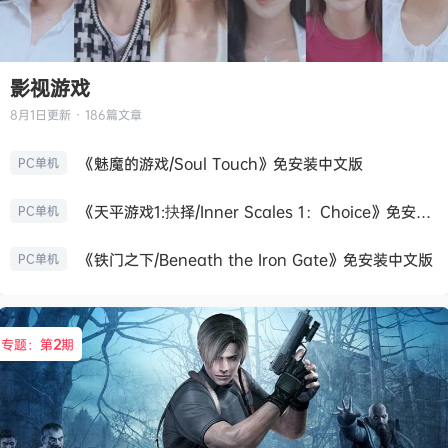
影视游戏
8月1日
更新 · 186篇文章
《魅魔的游戏/Soul Touch》免安装中文版
PC单机
《天平游戏1:抉择/Inner Scales 1：Choice》免安装中文版
PC单机
《铁门之下/Beneath the Iron Gate》免安装中文版
PC单机
专题：第
2
期