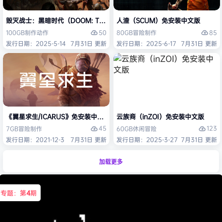
毁灭战士：黑暗时代（DOOM: The Dark Ages）免安装中文版
人渣（SCUM）免安装中文版
50
85
100GB
制作
动作
80GB
冒险
制作
发行日期：2025-5-14
7月31日 更新
发行日期：2025-6-17
7月31日 更新
《翼星求生/ICARUS》免安装中文版
云族裔（inZOI）免安装中文版
45
123
7GB
冒险
制作
60GB
休闲
冒险
发行日期：2021-12-3
7月31日 更新
发行日期：2025-3-27
7月31日 更新
加载更多
专题：第
4
期