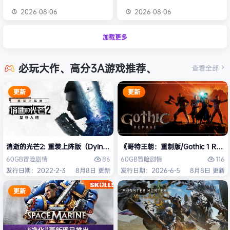
2026-08-06
2026-08-06
加载更多
必玩大作、高分3A游戏推荐、
查看全部
更新
更新
消逝的光芒2: 重装上阵版（Dying Light 2 Stay Human: Reloaded Ed
《哥特王朝：重制版/Gothic 1 Re
86
116
60GB
冒险
剧情
60GB
冒险
剧情
发行日期：2022-2-3
8月8日 更新
发行日期：2026-6-5
8月8日 更新
更新