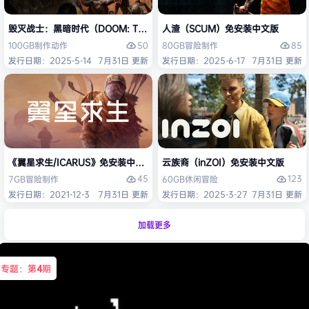
毁灭战士：黑暗时代（DOOM: The Dark Ages）免安装中文版
人渣（SCUM）免安装中文版
50
85
100GB
制作
动作
80GB
冒险
制作
发行日期：2025-5-14
7月31日 更新
发行日期：2025-6-17
7月31日 更新
《翼星求生/ICARUS》免安装中文版
云族裔（inZOI）免安装中文版
45
123
7GB
冒险
制作
60GB
休闲
冒险
发行日期：2021-12-3
7月31日 更新
发行日期：2025-3-27
7月31日 更新
加载更多
专题：第
4
期