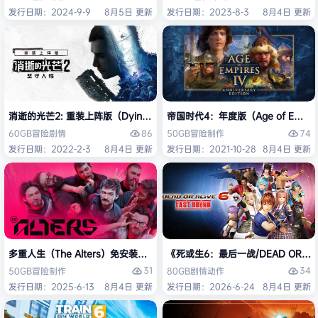
发行日期：2024-9-9
8月5日 更新
发行日期：2023-8-3
8月4日 更新
消逝的光芒2: 重装上阵版（Dying Light 2 Stay Human: Reloaded Ed
帝国时代4：年度版（Age of Empires 
86
74
60GB
冒险
剧情
50GB
冒险
制作
发行日期：2022-2-3
8月4日 更新
发行日期：2021-10-28
8月4日 更新
多重人生（The Alters）免安装中文版
《死或生6：最后一战/DEAD OR ALI
31
34
50GB
冒险
制作
80GB
剧情
动作
发行日期：2025-6-13
8月4日 更新
发行日期：2026-6-24
8月4日 更新