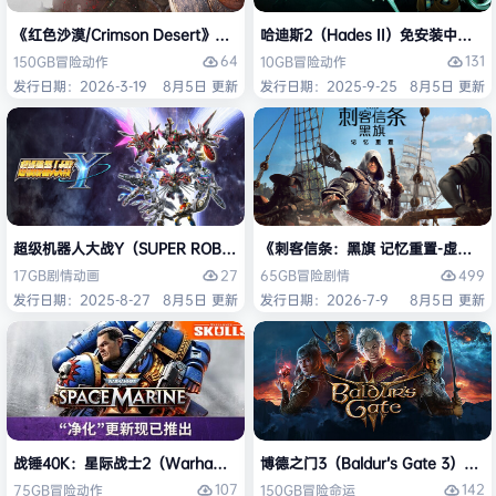
《红色沙漠/Crimson Desert》免安装中文版
哈迪斯2（Hades II）免安装中文版
64
131
150GB
冒险
动作
10GB
冒险
动作
发行日期：2026-3-19
8月5日 更新
发行日期：2025-9-25
8月5日 更新
超级机器人大战Y（SUPER ROBOT WARS Y）免安装中文版
《刺客信条：黑旗 记忆重置-虚拟机版/Assas
27
499
17GB
剧情
动画
65GB
冒险
剧情
发行日期：2025-8-27
8月5日 更新
发行日期：2026-7-9
8月5日 更新
战锤40K：星际战士2（Warhammer 40,000: Space Marine 2）免安装
博德之门3（Baldur’s Gate 3）
107
142
75GB
冒险
动作
150GB
冒险
命运