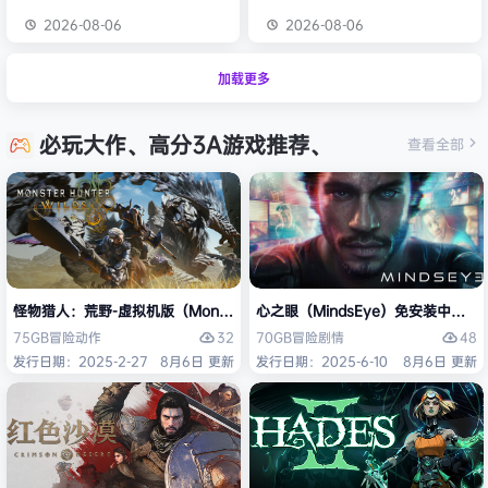
2026-08-06
2026-08-06
加载更多
必玩大作、高分3A游戏推荐、
查看全部
怪物猎人：荒野-虚拟机版（Monster Hunter Wilds HYPERVISOR）免
心之眼（MindsEye）免安装中文版
32
48
75GB
冒险
动作
70GB
冒险
剧情
发行日期：2025-2-27
8月6日 更新
发行日期：2025-6-10
8月6日 更新