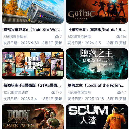
模拟火车世界6（Train Sim World 6）免安装中文版
《哥特王朝：重制版/Gothic 1 Re
7
116
35GB
冒险
探索
60GB
冒险
剧情
发行日期：2025-9-30
8月2日 更新
发行日期：2026-6-5
8月1日 更新
侠盗猎车手5增强版（GTA5增强版（Grand Theft Auto V Enhanced
堕落之主（Lords of the Fallen
173
47
105GB
冒险
动作
45GB
休闲
冒险
发行日期：2025-3-4
8月1日 更新
发行日期：2023-10-13
8月1日 更新