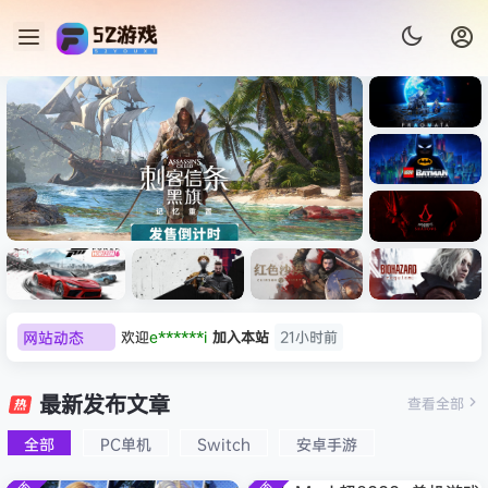
《识质存
在/PRAG
MATA》
《乐高蝙
免安装中
蝠侠：黑
文版
暗骑士之
《刺客信条：黑旗 记忆重置-
007 初露
《刺客信
遗/LEGO
欢迎
e******i
加入本站
21小时前
网站动态
虚拟机版/Assassin’s Creed
Light
条：
Batman:
影/Assas
普洱
签到获取
39
点积分
22小时前
Legacy
Black Flag Resynced
极限竞
《原子之
红色沙漠-
生化危机
sin’s
of the
欢迎
普洱
加入本站
22小时前
速：地平
心/Atomi
虚拟机版
9：安魂
最新发布文章
Creed
查看全部
HYPERVISOR》免安装中文
Dark
线
c
（Crimso
曲
欢迎
0**3
加入本站
22小时前
Shadow
Knight》
版
6（Forza
Heart》
n Desert
（Reside
s》免安装
全部
PC单机
Switch
安卓手游
欢迎
c***s
加入本站
8月6日
免安装中
Horizon
免安装中
HYPERVI
nt Evil
版，非虚
文版
欢迎
V****y
加入本站
8月6日
6）免安装
文版
SOR）免
Requiem
拟机