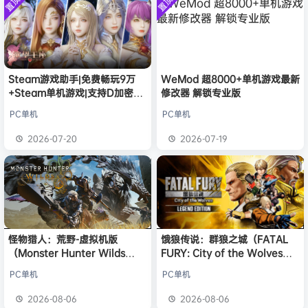
置顶
置顶
欢迎
j***j
加入本站
8月6日
中文版
安装中文
）免安装
版
中文版
欢迎
1******4
加入本站
8月5日
l***g
签到获取
28
点积分
8月5日
w******g
签到获取
49
点积分
8月4日
欢迎
w******g
加入本站
8月4日
Steam游戏助手|免费畅玩9万
WeMod 超8000+单机游戏最新
+Steam单机游戏|支持D加密以
修改器 解锁专业版
欢迎
D****Z
加入本站
2小时前
及育碧D加密授权
欢迎
有*酱
加入本站
4小时前
PC单机
PC单机
e******i
签到获取
43
点积分
6小时前
2026-07-20
2026-07-19
欢迎
Q*H
加入本站
21小时前
怪物猎人：荒野-虚拟机版
饿狼传说：群狼之城（FATAL
（Monster Hunter Wilds
FURY: City of the Wolves）
HYPERVISOR）免安装中文版
免安装中文版
PC单机
PC单机
2026-08-06
2026-08-06