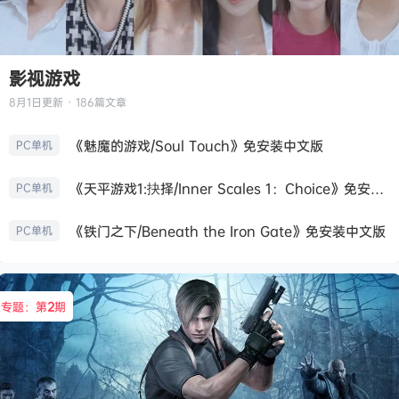
影视游戏
8月1日
更新 · 186篇文章
《魅魔的游戏/Soul Touch》免安装中文版
PC单机
《天平游戏1:抉择/Inner Scales 1：Choice》免安装中文版
PC单机
《铁门之下/Beneath the Iron Gate》免安装中文版
PC单机
专题：第
2
期