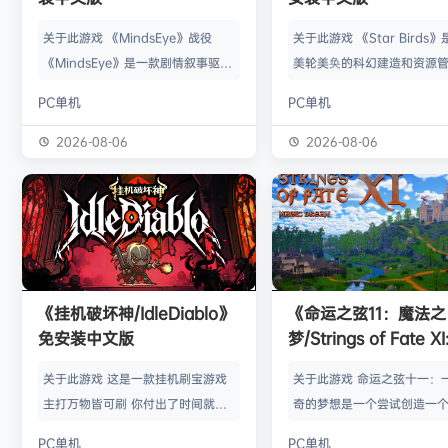
关于此游戏 《MindsEye》战役
关于此游戏 《Star Birds
《MindsEye》是一款剧情叙事驱动
美轮美奂的科幻建造和资源
的惊悚风格单人动作冒险游戏，故事
戏，你将指引遨游太空的鸟
PC单机
PC单机
背景设定在近未来沙漠城市红石城。
群繁盛起来。不论是熟知此
你将扮演雅各布·迪亚兹——一名退
老手玩家，还是只想浅尝神
2026-08-06
2026-08-06
役士兵，因被植入了神秘的神经植入
味的路人过客，星辰群鸟都
体而饱受支离破碎的记忆困扰。在电
的陪伴。什么，你说是因为
影化叙事的战役中，你将执行任务、
你，就立马出乱子？哎呀呀
揭开过往谜团，并直面一场涉及失控
是其中一个原因而已啦。 扫
人工智能、腐败企业与无序军事力量
的小行星，操纵漫游车揭露
的惊天阴谋——这场危机的波及范围
的资源，可能是冰块和金属
《挂机破坏神/IdleDiablo》
《命运之弦11：魔法之
远不止红石城本身。 红石城 红石城
是某些未知之物。建造生产
免安装中文版
梦/Strings of Fate XI
是…
便开采资…
Magic dream》免
关于此游戏 这是一款挂机刷宝游戏
关于此游戏 命运之弦十一：
版
主打万物皆可刷 你付出了时间就必
奇的梦想是一个尝试创造一
然会有所收获 没有最强的装备 只有
想冒险世界的RPG类型的球迷
PC单机
PC单机