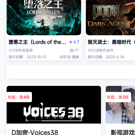
堕落之主（Lords of the Fallen）免安装中文版
毁灭战士：黑暗时代（DO
6.7
★
47
45GB
休闲
冒险
100GB
制作
动作
发行日期：2023-10-13
8月1日 更新
发行日期：2025-5-14
专题：第
4
期
专题：第
3
期
D加密-Voices38
影视游戏