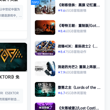
TOP3
《刺客信条：黑旗 记忆重
置-虚拟机版/Assassin’s Cr
款以中世纪中国为
65GB
冒险
剧情
9.6
★
eed Black Flag Resynced
市建造游戏中，规
HYPERVISOR》免安装中文
版
心。你从一名朴实
《哥特王朝：重制版/Gothi
渐进地规划、生产
c 1 Remake》免安装中文
60GB
冒险
剧情
8.4
★
版
管理村民，搭建生
让你的村落以自己
战锤40K：星际战士2（Wa
—无压力，并享受
rhammer 40,000: Space
75GB
冒险
动作
8.4
★
就感。 探索三大
Marine 2）免安装中文版
、沙漠平原与肥沃
独特资源、挑战与
消逝的光芒2: 重装上阵版
景致。地貌不仅是
（Dying Light 2 Stay Hu
60GB
冒险
剧情
7.9
★
man: Reloaded Edition）
KTORI》免
的策略与可达成的
免安装中文版
…
堕落之主（Lords of the F
allen）免安装中文版
45GB
休闲
冒险
6.7
I 《SEKTOR
★
的双摇杆射击游
技音乐的激烈。谨
《失落城堡2/Lost Castle