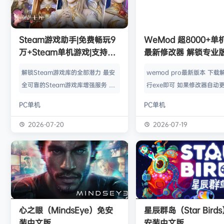
欢迎
1******4
加入本站
8月5日
l***g
签到获取
28
点积分
8月5日
w******g
签到获取
49
点积分
8月4日
欢迎
w******g
加入本站
8月4日
Steam游戏助手|免费畅玩9
WeMod 超8000+
欢迎
D****Z
加入本站
12小时前
万+Steam单机游戏|支持D
最新修改器 解锁专业
欢迎
有*酱
加入本站
15小时前
加密以及育碧D加密授权
解锁Steam游戏库的全部潜力 最安
wemod pro最新版本 下载
e******i
签到获取
43
点积分
16小时前
全可靠的Steam游戏库增强服务 工
行exe即可 如果修改器自动更
欢迎
Q*H
加入本站
8月6日
具优点： 不修改任何电脑设置、不
旧修改器目录 resources\ap
PC单机
PC单机
修改任何steam设置、安全可靠、
r 这个文件替换到新版的即可
可入库游戏总数 94000+、无视已
Mod 目前支持超过千款热门
2026-07-20
2026-07-19
下架和锁区游戏、支持大多数游戏联
且每周都会追加游戏列表。
机。 无需为每一款游戏单独付费，
修改器原作者都入驻了，所
只需支付一次工具费用或订阅费，即
内容更新应该也是最全、最
可永久访问工具库内的成千上万款游
千款游戏听起来不多，但其
戏，包括昂贵的3A大作。 极大地降
盖了主流热门游戏【资源名
低了玩游戏的经济门槛，让玩家可以
emod pro【资源版本】：
心之眼（MindsEye）免安
星辰群岛（Star Bird
无压力地尝试各种类型的游戏。操
大…
装中文版
安装中文版
作…