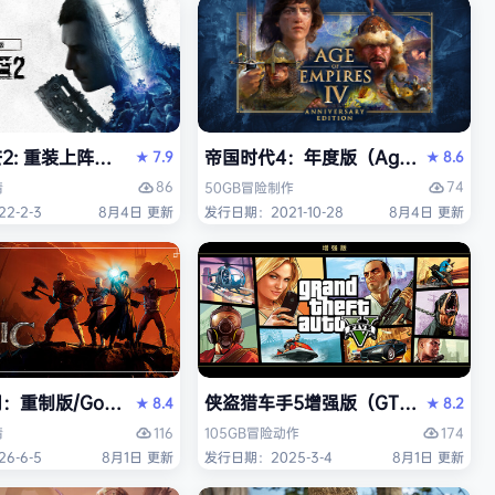
 重装上阵版（Dying Light 2 Stay Human: Reloaded E
帝国时代4：年度版（Age of Empires 
7.9
8.6
★
★
86
74
情
50GB
冒险
制作
2-2-3
8月4日 更新
发行日期：2021-10-28
8月4日 更新
中文版
重制版/Gothic 1 Remake》免安装中文版
侠盗猎车手5增强版（GTA5增强版（Gran
8.4
8.2
★
★
116
174
情
105GB
冒险
动作
6-6-5
8月1日 更新
发行日期：2025-3-4
8月1日 更新