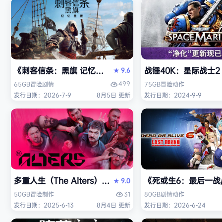
《刺客信条：黑旗 记忆重置-虚拟机版/Assassin’s Creed Bl
战锤40K：星际战士2（W
9.6
★
499
65GB
冒险
剧情
75GB
冒险
动作
发行日期：2026-7-9
8月5日 更新
发行日期：2024-9-9
多重人生（The Alters）免安装中文版
《死或生6：最后一战/DE
9.0
★
31
50GB
冒险
制作
80GB
剧情
动作
发行日期：2025-6-13
8月4日 更新
发行日期：2026-6-24