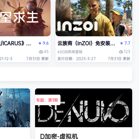
/ICARUS》免安装中文版
云族裔（inZOI）免安装中文版
9.6
7.7
★
★
45
123
60GB
休闲
冒险
-12-3
7月31日 更新
发行日期：2025-3-27
7月31日 更新
专题：第
1
期
D加密-虚拟机