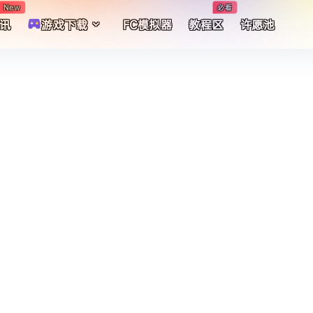
New
必看
讯
游戏下载
FC模拟器
教程区
许愿池