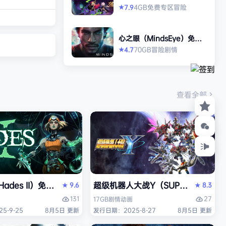
打造强大的构筑，
2》免安装中文版
4GB
免费专区
冒险
7.9
★
场，迎战源源不断
目。这款游戏需要
心之眼（MindsEye）免安
人肾上腺素飙升，
装中文版
70GB
冒险
剧情
4.7
★
撼音乐，可以令你
识状态。 玩法简
耗时较短，大量挑
游戏特色 战役模
查看全部
关卡动态变化，敌
ades II）免安装中文版
超级机器人大战Y（SUPER ROBOT
9.6
8.3
★
★
131
27
17GB
剧情
动画
5-9-25
8月5日 更新
发行日期：2025-8-27
8月5日 更新