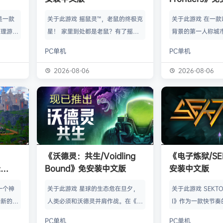
》是一款
关于此游戏 摇鼠灵™，老鼠的终极克
关于此游戏 在一
管理游
星！ 家里到处都是老鼠？有了摇鼠
背景的第一人称城
群，让族
灵™，彻底告别鼠患！全新手段，杀
划、建造并放松身
PC单机
PC单机
类题材的
灭所有不速之客！拿在手上大力摇，
的工匠起步，循序
游太空滋
剩下的交给摇鼠灵™就行了。不用夹
并筑起宏伟建筑。
2026-08-06
2026-08-06
会感激你
子，不会搞得乱糟糟，也不用偷偷摸
产链，打磨物流，
鸟群没了
摸丢死老鼠！ 有了摇鼠灵™，一切尽
的节奏繁荣发展—
，这也只
在掌握！把那只老鼠摇到服从，看着
精巧系统带来的成
描附近
“鼠条”填满。摇得多了，就能慢慢彻
区域——山间隘口
各种隐藏
底解决你的问题了。摇鼠灵™起效
河谷——各自拥有
，也可能
快，用法简单，效果绝佳，让你的烦
令人忍不住截图的
《沃德灵：共生/Voidling
《电子炼狱/SE
设施，以
恼瞬间无影无踪。 为什么选择摇鼠
背景；它会塑造你
:
Bound》免安装中文版
安装中文版
灵™？ 轻松…
目标。发掘古老工
安装中文
一个神
关于此游戏 星球的生态危在旦夕，
关于此游戏 SEKTOR
个新的幻
人类必须和沃德灵并肩作战。在《沃
I》作为一款快节奏
。 在
德灵：共生》中，你将扮演一名太空
戏，融合了硬式科
PC单机
PC单机