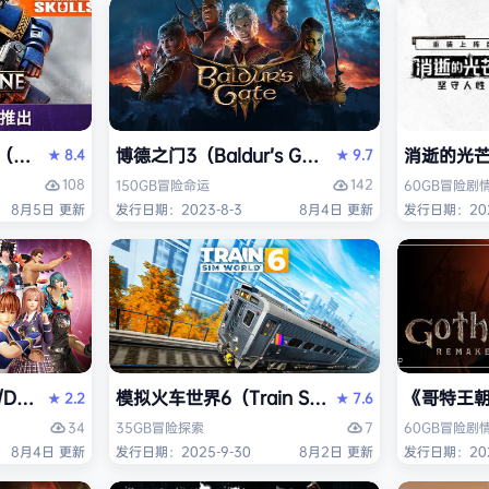
ack Flag Resynced HYPERVISOR》免安装中文版
arhammer 40,000: Space Marine 2）免安装中文版
博德之门3（Baldur’s Gate 3）免安装中文版
消逝的光芒2:
8.4
9.7
★
★
108
142
150GB
冒险
命运
60GB
冒险
剧
8月5日 更新
发行日期：2023-8-3
8月4日 更新
发行日期：202
AD OR ALIVE 6 Last Round》免安装中文版
模拟火车世界6（Train Sim World 6）免安装
《哥特王朝：
2.2
7.6
★
★
34
7
35GB
冒险
探索
60GB
冒险
剧
8月4日 更新
发行日期：2025-9-30
8月2日 更新
发行日期：202