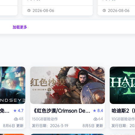
经熟悉的
生物学家，与被称为“沃德灵”的生物
慎选择升级项目，
的方式呈
神经链接。不断孵化、培育、升级、
置身风云变幻的战
2026-08-06
2026-08-06
个开放
进化你的沃德灵伙伴们，与它们一同
地敌人和恢弘的头
一个有趣
对抗寄生疫病，夺回被腐败蹂躏的绿
全神贯注，玩法令
加载更多
与怪物
色星球。 忘掉作为人类的行为直
配合视觉冲击和震
论是在表
觉，这次你将化身沃德灵，与它们神
进入完全不同的意
扮演一
经连接，以第三人称射击作为核心，
洁纯粹，单局游戏
完成一项
充分利用不同沃德灵的射击风格应对
战，重玩度很高。 
拯救地
多变的战场局面，并且在闪避、格
式包含五个世界，
挡、反击等技能的配…
人种…
PERVISOR）免安装中文版
e）免安装中文版
《红色沙漠/Crimson Desert》免安装中文版
哈迪斯2（H
4.7
8.4
★
★
48
64
150GB
冒险
动作
10GB
冒险
动作
8月6日 更新
发行日期：2026-3-19
8月5日 更新
发行日期：202