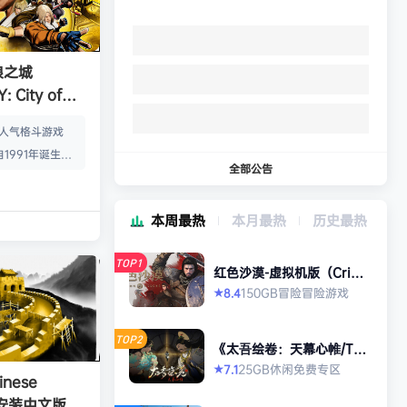
狼之城
 City of
s）免安装中文版
的人气格斗游戏
1991年诞生以
全部公告
年代格斗游戏的热
狼 -MARK OF
本周最热
本月最热
历史最热
』起，时隔26年，
传说 City of
TOP1
终于登场！ ■新实装
红色沙漠-虚拟机版（Crims
on Desert HYPERVISO
系统”！ 新实装
150GB
冒险
冒险游戏
8.4
★
R）免安装中文版
以从战斗开始发动各
武技”、“REV加
TOP2
《太吾绘卷：天幕心帷/The
…
Scroll of Taiwu : Beyond
25GB
休闲
免费专区
7.1
★
The Dom》免安装中文版
nese
》免安装中文版