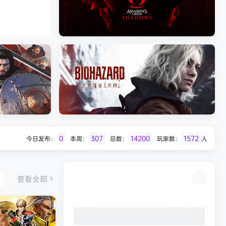
Batman: Legacy of the Dark Knight》
免安装中文版
007 初露锋芒（007 First Li
《刺客信条：影/Assassin’s Creed
Shadows》免安装版，非虚拟机
0
307
14200
1572
今日发布：
本周：
总数：
玩家数：
人
Desert
生化危机9：安魂曲（Resident Evil
Requiem）免安装中文版
查看全部