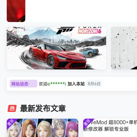
《刺客信条：黑旗 记忆重置-虚拟机版/Assassin’
HYPERVISOR》免安装中文版
网站动态
欢迎
e******i
加入本站
8月6日
极限竞速：地平线6（Forza Horizon 6）免
《原子之心/
普洱
签到获取
39
点积分
8月6日
安装中文版
欢迎
普洱
加入本站
8月6日
最新发布文章
欢迎
0**3
加入本站
8月6日
欢迎
c***s
加入本站
8月6日
置顶
置顶
欢迎
V****y
加入本站
8月6日
欢迎
j***j
加入本站
8月6日