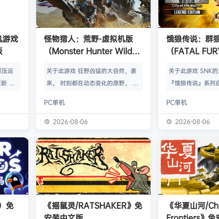
单机游戏
怪物猎人：荒野-虚拟机版
饿狼传说：群
版
（Monster Hunter Wilds
（FATAL FURY:
HYPERVISOR）免安装中文
the Wolve
解压运
关于此游戏 狂野凶猛的大自然，袭
关于此游戏 SNK
版
新 把
来。 时刻都在动态变化的原野。 这
『饿狼传说』系列自
p.asa
是个关于生活在具有两面性的世界中
来一直引领着90
PC单机
PC单机
。 We
的怪物与人们的故事。 你会化为以
潮。从1999年的『饿
游戏，
狩猎强大怪物为生的“猎人”，使用狩
THE WOLVES-
2026-08-06
2026-08-06
由于很多
猎获得的素材打造更强的武器防具，
系列的最新作品『饿狼
以修改器
并逐渐解明这个世界与人们之间的关
the Wolves』
及时的。
联。 进化的狩猎动作，寻求连续不
了加速兴奋的“REV
实已经涵
断的沉浸感，究极的狩猎体验正等待
的“REV系统”可
称】：w
你的到来。 故事 数年前，在公会还
种特殊攻击！“REV
【资源
没有调查过的未踏足领域“封禁之地”
速”，还有S.P.G.区
s）免
《摇鼠灵/RATSHAKER》免
《华夏山河/Chi
的边境上，一名少年“纳塔”获救。
安装中文版
Frontiers
公会根…