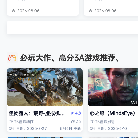
独属于你的强大构筑 装备获取 游戏
虚幻引擎的帮助下，使用已
中的[装备][技能][护身符]主要通过
图形技术和机制以丰富多彩
2026-08-06
2026-08-06
与怪物战斗胜利后随机获得 并可通
现游戏世界。 玩家将看到一
过[打造]、[合成]等系统将装备打造
的世界，令人兴奋的任务，
成[绝世神器]从而战胜更加强大的怪
的情节和谜题。 英雄将面临
物 社交媒体 官方1群：190422729
的战斗和与老板的战斗，无
章节&难度 游戏主要拥有5个章节，
面上还是在地牢里。 你必须
必玩大作、高分3A游戏推荐、
每个大型章节有若干小关卡。 难度
组由命运聚集的五个角色来
可分为：…
伟大的使命-从古老的邪恶中
球！ 一个古老…
怪物猎人：荒野-虚拟机版（Monster Hunter Wilds HY
心之眼（MindsEy
4.8
★
33
75GB
冒险
动作
70GB
冒险
剧情
发行日期：2025-2-27
8月6日 更新
发行日期：2025-6-10