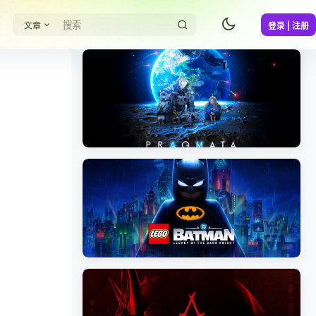
文章
登录 | 注册
《识质存在/PRAGMATA》免安装中文版
《乐高蝙蝠侠：黑暗骑士之遗/LEGO