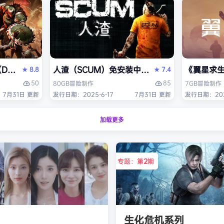
OM: The Dark Ages）免安装中文版
人渣（SCUM）免安装中文版
《翼星求生
8.8
7.4
★
★
50
85
80GB
冒险
制作
7GB
冒险
制作
7月31日 更新
发行日期：2025-6-17
7月31日 更新
发行日期：2021
加载更多
专题：第
2
期
生化危机系列