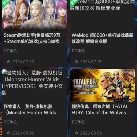
置顶
置顶
中文版
欢迎
w******g
加入本站
安装中文
8月4日
）免安装
版
中文版
欢迎
Z******U
加入本站
8月4日
欢迎
k******2
加入本站
8月4日
欢迎
C****i
加入本站
8月4日
欢迎
Q*H
加入本站
14小时前
Steam游戏助手|免费畅玩9万
WeMod 超8000+单机游戏最新
+Steam单机游戏|支持D加密以
修改器 解锁专业版
欢迎
e******i
加入本站
14小时前
及育碧D加密授权
普洱
签到获取
39
点积分
14小时前
PC单机
PC单机
欢迎
普洱
加入本站
14小时前
2026-07-20
2026-07-19
欢迎
0**3
加入本站
15小时前
怪物猎人：荒野-虚拟机版
饿狼传说：群狼之城（FATAL
（Monster Hunter Wilds
FURY: City of the Wolves）
HYPERVISOR）免安装中文版
免安装中文版
PC单机
PC单机
2026-08-06
2026-08-06