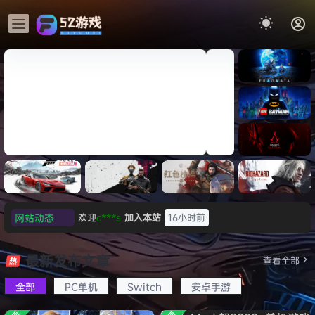
《识质存
在/PRAG
MATA》
《乐高蝙
免安装中
蝠侠：黑
文版
暗骑士之
007 初露锋芒（007 First
《剑星/St
《刺客信
遗/LEGO
网站动态
欢迎
c***s
加入本站
16小时前
Light ）免安装中文版
+修改器
条：
Batman:
影/Assas
欢迎
V****y
加入本站
18小时前
Legacy
极限竞
《原子之
红色沙漠-
生化危机
sin’s
of the
欢迎
j***j
加入本站
19小时前
速：地平
心/Atomi
虚拟机版
9：安魂
最新发布文章
Creed
查看全部
Dark
线
c
（Crimso
曲
欢迎
1******4
加入本站
8月5日
Shadow
Knight》
6（Forza
Heart》
n Desert
（Reside
s》免安装
全部
PC单机
Switch
安卓手游
l***g
签到获取
28
点积分
8月5日
免安装中
Horizon
免安装中
HYPERVI
nt Evil
版，非虚
文版
w******g
签到获取
49
点积分
8月4日
6）免安装
文版
SOR）免
Requiem
拟机