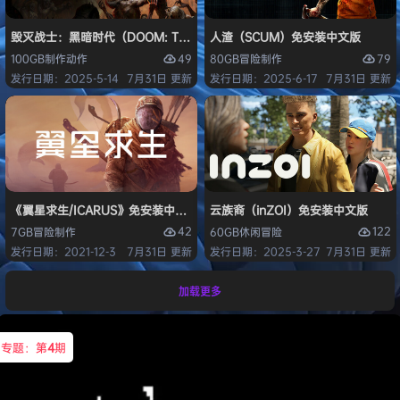
毁灭战士：黑暗时代（DOOM: The Dark Ages）免安装中文版
人渣（SCUM）免安装中文版
49
79
100GB
制作
动作
80GB
冒险
制作
发行日期：2025-5-14
7月31日 更新
发行日期：2025-6-17
7月31日 更新
《翼星求生/ICARUS》免安装中文版
云族裔（inZOI）免安装中文版
42
122
7GB
冒险
制作
60GB
休闲
冒险
发行日期：2021-12-3
7月31日 更新
发行日期：2025-3-27
7月31日 更新
加载更多
专题：第
4
期