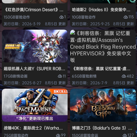
《红色沙漠/Crimson Desert》免安装中文版
哈迪斯2（Hades II）免安装中文版
1
115
150GB
冒险
动作
10GB
冒险
动作
发行日期：2026-3-19
8月5日 更新
发行日期：2025-9-25
8月5日 更新
超级机器人大战Y（SUPER ROBOT WARS Y）免安装中文版
《刺客信条：黑旗 记忆重置-虚拟机版/Assas
11
482
17GB
剧情
动画
65GB
冒险
剧情
发行日期：2025-8-27
8月5日 更新
发行日期：2026-7-9
8月5日 更新
战锤40K：星际战士2（Warhammer 40,000: Space Marine 2）免安装
博德之门3（Baldur’s Gate 3）
99
127
75GB
冒险
动作
150GB
冒险
命运