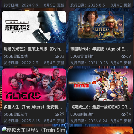
发行日期：2024-9-9
8月5日 更新
发行日期：2023-8-3
8月4日 更新
消逝的光芒2: 重装上阵版（Dying Light 2 Stay Human: Reloaded Ed
帝国时代4：年度版（Age of Empires 
83
69
60GB
冒险
剧情
50GB
冒险
制作
发行日期：2022-2-3
8月4日 更新
发行日期：2021-10-28
8月4日 更新
多重人生（The Alters）免安装中文版
《死或生6：最后一战/DEAD OR ALI
29
34
50GB
冒险
制作
80GB
剧情
动作
发行日期：2025-6-13
8月4日 更新
发行日期：2026-6-24
8月4日 更新