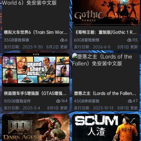
模拟火车世界6（Train Sim World 6）免安装中文版
《哥特王朝：重制版/Gothic 1 Re
6
115
35GB
冒险
探索
60GB
冒险
剧情
发行日期：2025-9-30
8月2日 更新
发行日期：2026-6-5
8月1日 更新
侠盗猎车手5增强版（GTA5增强版（Grand Theft Auto V Enhanced
堕落之主（Lords of the Fallen
164
47
105GB
冒险
动作
45GB
休闲
冒险
发行日期：2025-3-4
8月1日 更新
发行日期：2023-10-13
8月1日 更新