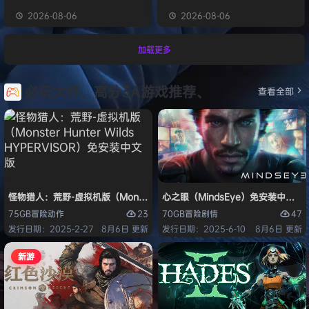
2026-08-06
2026-08-06
加载更多
必玩大作、高分3A游戏推荐、
查看全部
怪物猎人：荒野-虚拟机版（Monster Hunter Wilds HYPERVISOR）免
心之眼（MindsEye）免安装中文版
23
47
75GB
冒险
动作
70GB
冒险
剧情
发行日期：2025-2-27
8月6日 更新
发行日期：2025-6-10
8月6日 更新
新游