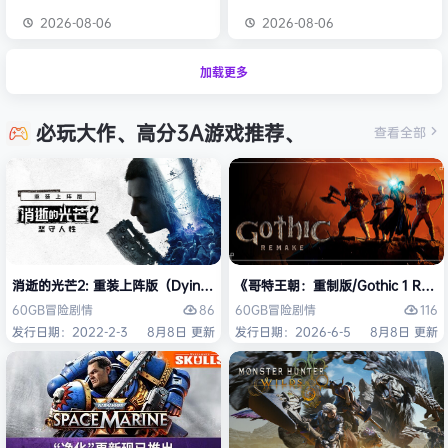
2026-08-06
2026-08-06
加载更多
必玩大作、高分3A游戏推荐、
查看全部
消逝的光芒2: 重装上阵版（Dying Light 2 Stay Human: Reloaded Ed
《哥特王朝：重制版/Gothic 1 Re
86
116
60GB
冒险
剧情
60GB
冒险
剧情
发行日期：2022-2-3
8月8日 更新
发行日期：2026-6-5
8月8日 更新