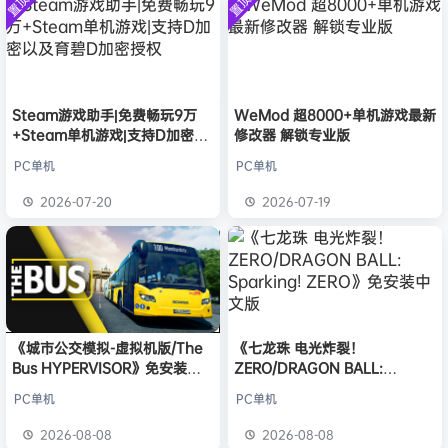
置顶
置顶
中文版
欢迎
e******i
加入本站
安装中文
8月6日
）免安装
版
中文版
普洱
签到获取
39
点积分
8月6日
欢迎
普洱
加入本站
8月6日
欢迎
0**3
加入本站
8月6日
欢迎
c***s
加入本站
8月6日
Steam游戏助手|免费畅玩9万
WeMod 超8000+单机游戏最新
+Steam单机游戏|支持D加密以
修改器 解锁专业版
欢迎
沉*****松
加入本站
6小时前
及育碧D加密授权
欢迎
兔****
加入本站
22小时前
PC单机
PC单机
欢迎
q********6
加入本站
8月8日
2026-07-20
2026-07-19
大**颠
签到获取
64
点积分
8月8日
《城市公交模拟-虚拟机版/The
《七龙珠 电光炸裂！
Bus HYPERVISOR》免安装中
ZERO/DRAGON BALL:
文版
Sparking! ZERO》免安装中文
PC单机
PC单机
版
2026-08-08
2026-08-08