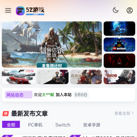
《识质存
在/PRAG
MATA》
《乐高蝙
免安装中
蝠侠：黑
文版
暗骑士之
《刺客信条：黑旗 记忆重置-
007 初露
《刺客信
遗/LEGO
网站动态
欢迎
大**颠
加入本站
8月8日
虚拟机版/Assassin’s Creed
Light
条：
Batman:
影/Assas
欢迎
我*的
加入本站
8月8日
Legacy
Black Flag Resynced
极限竞
《原子之
红色沙漠-
生化危机
sin’s
of the
欢迎
D****Z
加入本站
8月7日
速：地平
心/Atomi
虚拟机版
9：安魂
最新发布文章
Creed
查看全部
HYPERVISOR》免安装中文
Dark
线
c
（Crimso
曲
欢迎
有*酱
加入本站
8月7日
Shadow
Knight》
版
6（Forza
Heart》
n Desert
（Reside
s》免安装
全部
PC单机
Switch
安卓手游
e******i
签到获取
43
点积分
8月7日
免安装中
Horizon
免安装中
HYPERVI
nt Evil
版，非虚
文版
欢迎
Q*H
加入本站
8月6日
6）免安装
文版
SOR）免
Requiem
拟机