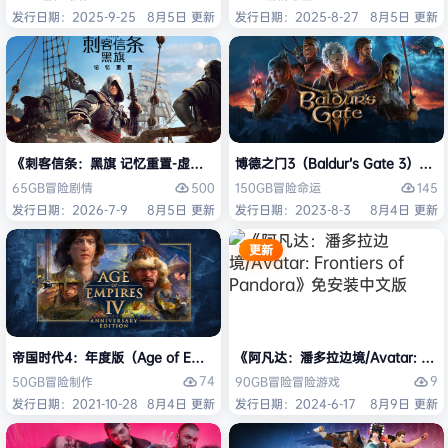
发行日期：2025-9-25
8月5日 更新
发行日期：2025-8-27
8月5日 更新
《刺客信条：黑旗 记忆重置-虚拟机版/Assassin’s Creed Black Flag Re
博德之门3（Baldur’s Gate 3）
500
145
65GB
冒险
剧情
150GB
冒险
命运
发行日期：2026-7-9
8月5日 更新
发行日期：2023-8-3
8月4日 更新
更新
帝国时代4：年度版（Age of Empires IV: Anniversary Edition）免安
《阿凡达：潘多拉边境/Avatar: Front
74
9
50GB
冒险
制作
90GB
冒险
冒险游戏
发行日期：2021-10-28
8月4日 更新
发行日期：2024-6-17
8月9日 更新