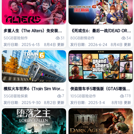
多重人生（The Alters）免安装中文版
《死或生6：最后一战/DEAD OR ALI
31
34
50GB
冒险
制作
80GB
剧情
动作
发行日期：2025-6-13
8月4日 更新
发行日期：2026-6-24
8月4日 更新
模拟火车世界6（Train Sim World 6）免安装中文版
侠盗猎车手5增强版（GTA5增强版（Gran
7
178
35GB
冒险
探索
105GB
冒险
动作
发行日期：2025-9-30
8月2日 更新
发行日期：2025-3-4
8月1日 更新