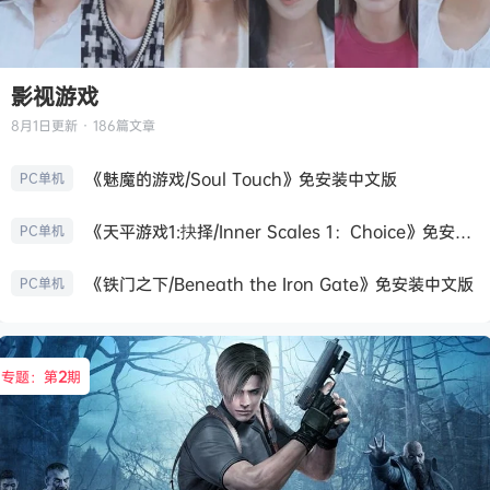
影视游戏
8月1日
更新 · 186篇文章
《魅魔的游戏/Soul Touch》免安装中文版
PC单机
《天平游戏1:抉择/Inner Scales 1：Choice》免安装中文版
PC单机
《铁门之下/Beneath the Iron Gate》免安装中文版
PC单机
专题：第
2
期