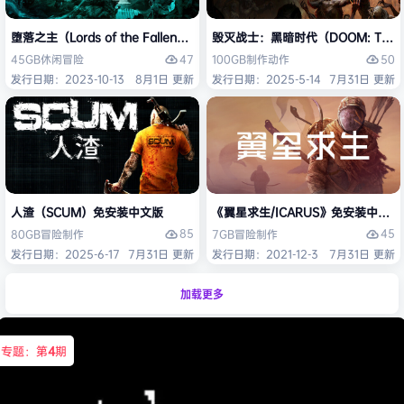
堕落之主（Lords of the Fallen）免安装中文版
毁灭战士：黑暗时代（DOOM: The D
47
50
45GB
休闲
冒险
100GB
制作
动作
发行日期：2023-10-13
8月1日 更新
发行日期：2025-5-14
7月31日 更新
人渣（SCUM）免安装中文版
《翼星求生/ICARUS》免安装中文版
85
45
80GB
冒险
制作
7GB
冒险
制作
发行日期：2025-6-17
7月31日 更新
发行日期：2021-12-3
7月31日 更新
加载更多
专题：第
4
期