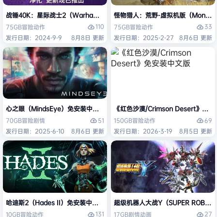
战锤40K：星际战士2（Warhammer 40,000: Space Marine 2）免安装
怪物猎人：荒野-虚拟机版（Monster H
110
33
75GB
冒险
动作
75GB
冒险
动作
发行日期：2024-9-9
8月8日 更新
发行日期：2025-2-27
8月6日 更新
心之眼（MindsEye）免安装中文版
《红色沙漠/Crimson Desert》免
51
69
70GB
冒险
剧情
150GB
冒险
动作
发行日期：2025-6-10
8月6日 更新
发行日期：2026-3-19
8月5日 更新
哈迪斯2（Hades II）免安装中文版
超级机器人大战Y（SUPER ROBOT
131
27
10GB
冒险
动作
17GB
剧情
动画