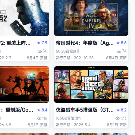
 重装上阵版（Dying Light 2 Stay Human: Reloaded E
帝国时代4：年度版（Age of Empires 
7.9
8.6
★
★
86
74
情
50GB
冒险
制作
2-2-3
8月4日 更新
发行日期：2021-10-28
8月4日 更新
中文版
重制版/Gothic 1 Remake》免安装中文版
侠盗猎车手5增强版（GTA5增强版（Gran
8.4
8.2
★
★
116
173
情
105GB
冒险
动作
6-6-5
8月1日 更新
发行日期：2025-3-4
8月1日 更新