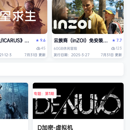
/ICARUS》免安装中文版
云族裔（inZOI）免安装中文版
9.6
7.7
★
★
45
123
60GB
休闲
冒险
-12-3
7月31日 更新
发行日期：2025-3-27
7月31日 更新
专题：第
1
期
D加密-虚拟机