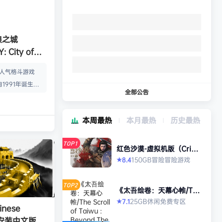
狼之城
 City of
s）免安装中文版
的人气格斗游戏
1991年诞生以
全部公告
年代格斗游戏的热
狼 -MARK OF
本周最热
本月最热
历史最热
』起，时隔26年，
传说 City of
TOP1
终于登场！ ■新实装
红色沙漠-虚拟机版（Crims
on Desert HYPERVISO
系统”！ 新实装
150GB
冒险
冒险游戏
8.4
★
R）免安装中文版
以从战斗开始发动各
武技”、“REV加
TOP2
《太吾绘卷：天幕心帷/The
…
Scroll of Taiwu : Beyond
25GB
休闲
免费专区
7.1
★
The Dom》免安装中文版
nese
》免安装中文版