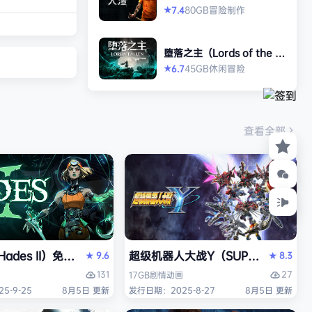
打造强大的构筑，
版
80GB
冒险
制作
7.4
★
场，迎战源源不断
目。这款游戏需要
堕落之主（Lords of the F
人肾上腺素飙升，
allen）免安装中文版
45GB
休闲
冒险
6.7
★
撼音乐，可以令你
识状态。 玩法简
耗时较短，大量挑
游戏特色 战役模
查看全部
关卡动态变化，敌
ades II）免安装中文版
超级机器人大战Y（SUPER ROBOT
9.6
8.3
★
★
131
27
17GB
剧情
动画
5-9-25
8月5日 更新
发行日期：2025-8-27
8月5日 更新