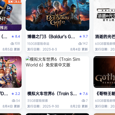
ack Flag Resynced HYPERVISOR》免安装中文版
arhammer 40,000: Space Marine 2）免安装中文版
博德之门3（Baldur’s Gate 3）免安装中文版
消逝的光芒2:
8.4
9.7
★
★
108
142
150GB
冒险
命运
60GB
冒险
剧
8月5日 更新
发行日期：2023-8-3
8月4日 更新
发行日期：202
AD OR ALIVE 6 Last Round》免安装中文版
模拟火车世界6（Train Sim World 6）免安装
《哥特王朝：
2.2
7.6
★
★
34
7
35GB
冒险
探索
60GB
冒险
剧
8月4日 更新
发行日期：2025-9-30
8月2日 更新
发行日期：202