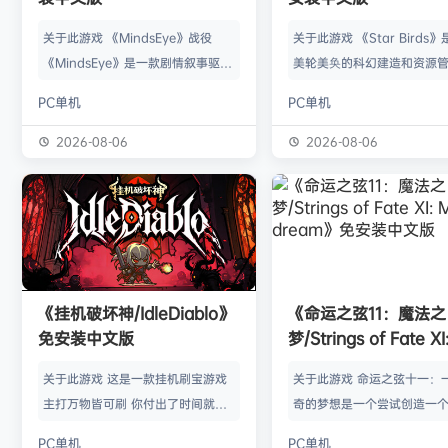
关于此游戏 《MindsEye》战役
关于此游戏 《Star Birds
《MindsEye》是一款剧情叙事驱动
美轮美奂的科幻建造和资源
的惊悚风格单人动作冒险游戏，故事
戏，你将指引遨游太空的鸟
PC单机
PC单机
背景设定在近未来沙漠城市红石城。
群繁盛起来。不论是熟知此
你将扮演雅各布·迪亚兹——一名退
老手玩家，还是只想浅尝神
2026-08-06
2026-08-06
役士兵，因被植入了神秘的神经植入
味的路人过客，星辰群鸟都
体而饱受支离破碎的记忆困扰。在电
的陪伴。什么，你说是因为
影化叙事的战役中，你将执行任务、
你，就立马出乱子？哎呀呀
揭开过往谜团，并直面一场涉及失控
是其中一个原因而已啦。 扫
人工智能、腐败企业与无序军事力量
的小行星，操纵漫游车揭露
的惊天阴谋——这场危机的波及范围
的资源，可能是冰块和金属
《挂机破坏神/IdleDiablo》
《命运之弦11：魔法之
远不止红石城本身。 红石城 红石城
是某些未知之物。建造生产
免安装中文版
梦/Strings of Fate XI
是…
便开采资…
Magic dream》免
关于此游戏 这是一款挂机刷宝游戏
关于此游戏 命运之弦十一：
版
主打万物皆可刷 你付出了时间就必
奇的梦想是一个尝试创造一
然会有所收获 没有最强的装备 只有
想冒险世界的RPG类型的球迷
PC单机
PC单机