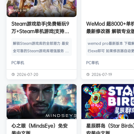
l***g
签到获取
28
点积分
8月5日
w******g
签到获取
49
点积分
8月4日
欢迎
w******g
加入本站
8月4日
欢迎
D****Z
加入本站
5小时前
Steam游戏助手|免费畅玩9
WeMod 超8000+
欢迎
有*酱
加入本站
8小时前
万+Steam单机游戏|支持D
最新修改器 解锁专业
e******i
签到获取
43
点积分
9小时前
加密以及育碧D加密授权
解锁Steam游戏库的全部潜力 最安
wemod pro最新版本 下载
欢迎
Q*H
加入本站
8月6日
全可靠的Steam游戏库增强服务 工
行exe即可 如果修改器自动更
欢迎
e******i
加入本站
8月6日
具优点： 不修改任何电脑设置、不
旧修改器目录 resources\ap
PC单机
PC单机
修改任何steam设置、安全可靠、
r 这个文件替换到新版的即可
可入库游戏总数 94000+、无视已
Mod 目前支持超过千款热门
2026-07-20
2026-07-19
下架和锁区游戏、支持大多数游戏联
且每周都会追加游戏列表。
机。 无需为每一款游戏单独付费，
修改器原作者都入驻了，所
只需支付一次工具费用或订阅费，即
内容更新应该也是最全、最
可永久访问工具库内的成千上万款游
千款游戏听起来不多，但其
戏，包括昂贵的3A大作。 极大地降
盖了主流热门游戏【资源名
低了玩游戏的经济门槛，让玩家可以
emod pro【资源版本】：
心之眼（MindsEye）免安
星辰群岛（Star Bird
无压力地尝试各种类型的游戏。操
大…
装中文版
安装中文版
作…