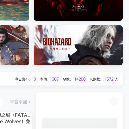
Batman: Legacy of the Dark Knight》
免安装中文版
007 初露锋芒（007 First Li
《刺客信条：影/Assassin’s Creed
Shadows》免安装版，非虚拟机
0
307
14200
1572
今日发布：
本周：
总数：
玩家数：
人
Desert
生化危机9：安魂曲（Resident Evil
Requiem）免安装中文版
查看全部