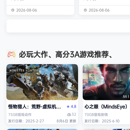
独属于你的强大构筑 装备获取 游戏
虚幻引擎的帮助下，使用已
中的[装备][技能][护身符]主要通过
图形技术和机制以丰富多彩
2026-08-06
2026-08-06
与怪物战斗胜利后随机获得 并可通
现游戏世界。 玩家将看到一
过[打造]、[合成]等系统将装备打造
的世界，令人兴奋的任务，
成[绝世神器]从而战胜更加强大的怪
的情节和谜题。 英雄将面临
物 社交媒体 官方1群：190422729
的战斗和与老板的战斗，无
章节&难度 游戏主要拥有5个章节，
面上还是在地牢里。 你必须
必玩大作、高分3A游戏推荐、
每个大型章节有若干小关卡。 难度
组由命运聚集的五个角色来
可分为：…
伟大的使命-从古老的邪恶中
球！ 一个古老…
怪物猎人：荒野-虚拟机版（Monster Hunter Wilds HY
心之眼（MindsEy
4.8
★
32
75GB
冒险
动作
70GB
冒险
剧情
发行日期：2025-2-27
8月6日 更新
发行日期：2025-6-10