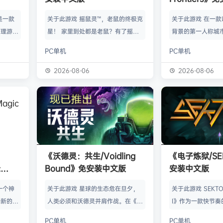
》是一款
关于此游戏 摇鼠灵™，老鼠的终极克
关于此游戏 在一
管理游
星！ 家里到处都是老鼠？有了摇鼠
背景的第一人称城
群，让族
灵™，彻底告别鼠患！全新手段，杀
划、建造并放松身
PC单机
PC单机
类题材的
灭所有不速之客！拿在手上大力摇，
的工匠起步，循序
游太空滋
剩下的交给摇鼠灵™就行了。不用夹
并筑起宏伟建筑。
2026-08-06
2026-08-06
会感激你
子，不会搞得乱糟糟，也不用偷偷摸
产链，打磨物流，
鸟群没了
摸丢死老鼠！ 有了摇鼠灵™，一切尽
的节奏繁荣发展—
，这也只
在掌握！把那只老鼠摇到服从，看着
精巧系统带来的成
描附近
“鼠条”填满。摇得多了，就能慢慢彻
区域——山间隘口
各种隐藏
底解决你的问题了。摇鼠灵™起效
河谷——各自拥有
，也可能
快，用法简单，效果绝佳，让你的烦
令人忍不住截图的
《沃德灵：共生/Voidling
《电子炼狱/SE
设施，以
恼瞬间无影无踪。 为什么选择摇鼠
背景；它会塑造你
:
Bound》免安装中文版
安装中文版
灵™？ 轻松…
目标。发掘古老工
安装中文
一个神
关于此游戏 星球的生态危在旦夕，
关于此游戏 SEKTOR
个新的幻
人类必须和沃德灵并肩作战。在《沃
I》作为一款快节奏
。 在
德灵：共生》中，你将扮演一名太空
戏，融合了硬式科
PC单机
PC单机