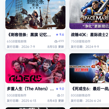
《刺客信条：黑旗 记忆重置-虚拟机版/Assassin’s Creed Bl
战锤40K：星际战士2（W
9.6
★
499
65GB
冒险
剧情
75GB
冒险
动作
发行日期：2026-7-9
8月5日 更新
发行日期：2024-9-9
多重人生（The Alters）免安装中文版
《死或生6：最后一战/DE
9.0
★
31
50GB
冒险
制作
80GB
剧情
动作
发行日期：2025-6-13
8月4日 更新
发行日期：2026-6-24