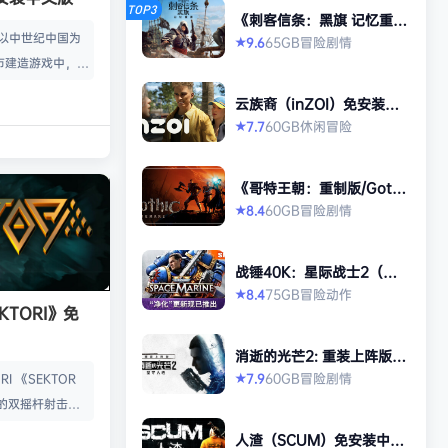
TOP3
《刺客信条：黑旗 记忆重
置-虚拟机版/Assassin’s Cr
款以中世纪中国为
65GB
冒险
剧情
9.6
★
eed Black Flag Resynced
市建造游戏中，规
HYPERVISOR》免安装中文
版
心。你从一名朴实
云族裔（inZOI）免安装中
渐进地规划、生产
文版
60GB
休闲
冒险
7.7
★
管理村民，搭建生
让你的村落以自己
《哥特王朝：重制版/Gothi
—无压力，并享受
c 1 Remake》免安装中文
60GB
冒险
剧情
8.4
★
就感。 探索三大
版
、沙漠平原与肥沃
独特资源、挑战与
战锤40K：星际战士2（Wa
景致。地貌不仅是
rhammer 40,000: Space
75GB
冒险
动作
8.4
★
Marine 2）免安装中文版
KTORI》免
的策略与可达成的
…
消逝的光芒2: 重装上阵版
（Dying Light 2 Stay Hu
60GB
冒险
剧情
7.9
I 《SEKTOR
★
man: Reloaded Edition）
的双摇杆射击游
免安装中文版
技音乐的激烈。谨
人渣（SCUM）免安装中文