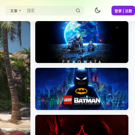
文章
登录 | 注册
《识质存在/PRAGMATA》免安装中文版
《乐高蝙蝠侠：黑暗骑士之遗/LEGO