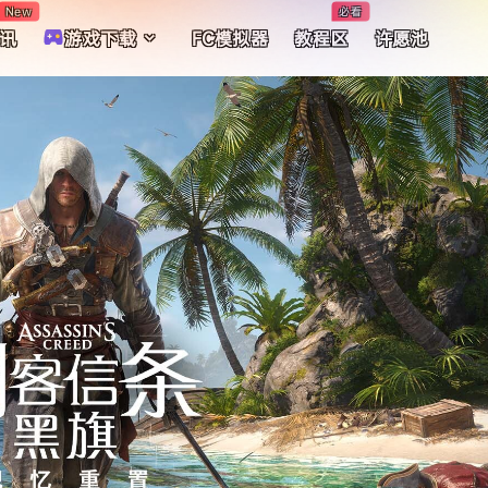
New
必看
讯
游戏下载
FC模拟器
教程区
许愿池