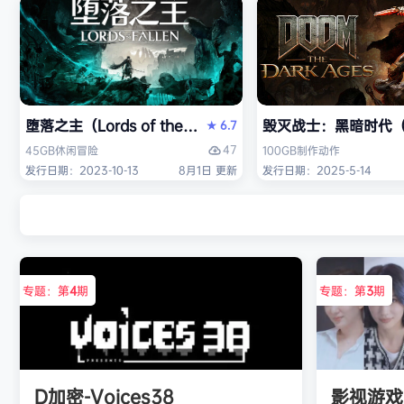
堕落之主（Lords of the Fallen）免安装中文版
毁灭战士：黑暗时代（DO
6.7
★
47
45GB
休闲
冒险
100GB
制作
动作
发行日期：2023-10-13
8月1日 更新
发行日期：2025-5-14
专题：第
4
期
专题：第
3
期
D加密-Voices38
影视游戏