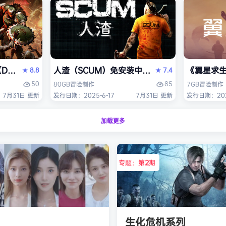
OM: The Dark Ages）免安装中文版
人渣（SCUM）免安装中文版
《翼星求生
8.8
7.4
★
★
50
85
80GB
冒险
制作
7GB
冒险
制作
7月31日 更新
发行日期：2025-6-17
7月31日 更新
发行日期：2021
加载更多
专题：第
2
期
生化危机系列