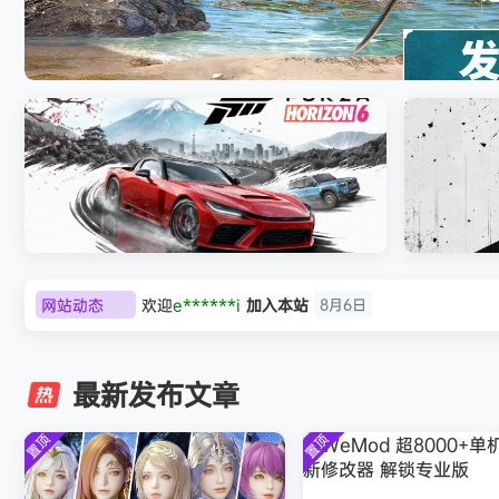
《刺客信条：黑旗 记忆重置-虚拟机版/Assassin’
HYPERVISOR》免安装中文版
网站动态
普洱
签到获取
39
点积分
8月6日
极限竞速：地平线6（Forza Horizon 6）免
《原子之心/
欢迎
普洱
加入本站
8月6日
安装中文版
欢迎
0**3
加入本站
8月6日
最新发布文章
欢迎
c***s
加入本站
8月6日
欢迎
V****y
加入本站
8月6日
置顶
置顶
欢迎
j***j
加入本站
8月6日
欢迎
1******4
加入本站
8月5日