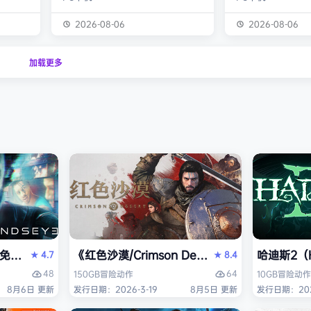
经熟悉的
生物学家，与被称为“沃德灵”的生物
慎选择升级项目，
的方式呈
神经链接。不断孵化、培育、升级、
置身风云变幻的战
2026-08-06
2026-08-06
个开放
进化你的沃德灵伙伴们，与它们一同
地敌人和恢弘的头
一个有趣
对抗寄生疫病，夺回被腐败蹂躏的绿
全神贯注，玩法令
加载更多
与怪物
色星球。 忘掉作为人类的行为直
配合视觉冲击和震
论是在表
觉，这次你将化身沃德灵，与它们神
进入完全不同的意
扮演一
经连接，以第三人称射击作为核心，
洁纯粹，单局游戏
完成一项
充分利用不同沃德灵的射击风格应对
战，重玩度很高。 
拯救地
多变的战场局面，并且在闪避、格
式包含五个世界，
挡、反击等技能的配…
人种…
PERVISOR）免安装中文版
e）免安装中文版
《红色沙漠/Crimson Desert》免安装中文版
哈迪斯2（H
4.7
8.4
★
★
48
64
150GB
冒险
动作
10GB
冒险
动作
8月6日 更新
发行日期：2026-3-19
8月5日 更新
发行日期：202