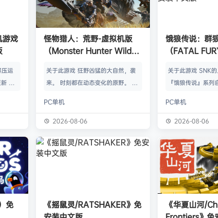
单机游戏
怪物猎人：荒野-虚拟机版
饿狼传说：群
版
（Monster Hunter Wilds
（FATAL FURY:
HYPERVISOR）免安装中文
the Wolve
解压运
关于此游戏 狂野凶猛的大自然，袭
关于此游戏 SNK
版
新 把
来。 时刻都在动态变化的原野。 这
『饿狼传说』系列自
p.asa
是个关于生活在具有两面性的世界中
来一直引领着90
PC单机
PC单机
。 We
的怪物与人们的故事。 你会化为以
潮。从1999年的『饿
游戏，
狩猎强大怪物为生的“猎人”，使用狩
THE WOLVES-
2026-08-06
2026-08-06
由于很多
猎获得的素材打造更强的武器防具，
系列的最新作品『饿狼
以修改器
并逐渐解明这个世界与人们之间的关
the Wolves』
及时的。
联。 进化的狩猎动作，寻求连续不
了加速兴奋的“REV
实已经涵
断的沉浸感，究极的狩猎体验正等待
的“REV系统”可
称】：w
你的到来。 故事 数年前，在公会还
种特殊攻击！“REV
【资源
没有调查过的未踏足领域“封禁之地”
速”，还有S.P.G.区
s）免
《摇鼠灵/RATSHAKER》免
《华夏山河/Chi
的边境上，一名少年“纳塔”获救。
安装中文版
Frontiers
公会根…