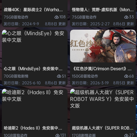
战锤40K：星际战士2（Warhammer 40,000: Space Marine 2）免安装
怪物猎人：荒野-虚拟机版（Monster H
108
33
75GB
冒险
动作
75GB
冒险
动作
发行日期：2024-9-9
8月8日 更新
发行日期：2025-2-27
8月6日 更新
心之眼（MindsEye）免安装中文版
《红色沙漠/Crimson Desert》免
51
68
70GB
冒险
剧情
150GB
冒险
动作
发行日期：2025-6-10
8月6日 更新
发行日期：2026-3-19
8月5日 更新
哈迪斯2（Hades II）免安装中文版
超级机器人大战Y（SUPER ROBOT
131
27
10GB
冒险
动作
17GB
剧情
动画