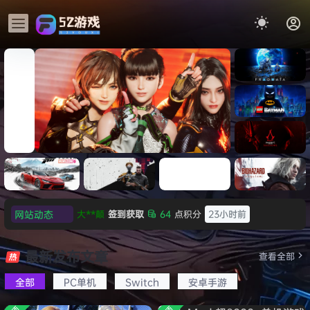
《识质存
在/PRAG
MATA》
《乐高蝙
免安装中
蝠侠：黑
文版
暗骑士之
《剑星/Stellar Blade》本体
《刺客信
《刺客信
大**颠
签到获取
64
点积分
23小时前
遗/LEGO
网站动态
+修改器打包下载 解压即玩
虚拟机版/As
条：
Batman:
欢迎
大**颠
加入本站
23小时前
影/Assas
Legacy
Black F
欢迎
我*的
加入本站
8月8日
极限竞
《原子之
红色沙漠-
生化危机
sin’s
of the
速：地平
心/Atomi
虚拟机版
9：安魂
最新发布文章
欢迎
D****Z
加入本站
8月7日
Creed
查看全部
HYPER
Dark
线
c
（Crimso
曲
Shadow
Knight》
欢迎
有*酱
加入本站
8月7日
版
6（Forza
Heart》
n Desert
（Reside
s》免安装
全部
PC单机
Switch
安卓手游
免安装中
e******i
签到获取
43
点积分
8月7日
Horizon
免安装中
HYPERVI
nt Evil
版，非虚
文版
6）免安装
文版
SOR）免
Requiem
欢迎
Q*H
加入本站
8月6日
拟机