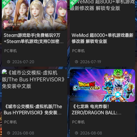
置顶
置顶
中文版
安装中文
）免安装
欢迎
e******i
加入本站
8月6日
版
中文版
普洱
签到获取
39
点积分
8月6日
欢迎
普洱
加入本站
8月6日
欢迎
0**3
加入本站
8月6日
Steam游戏助手|免费畅玩9万
WeMod 超8000+单机游戏最新
欢迎
c***s
加入本站
8月6日
+Steam单机游戏|支持D加密以
修改器 解锁专业版
欢迎
V****y
加入本站
8月6日
及育碧D加密授权
PC单机
PC单机
欢迎
兔****
加入本站
15小时前
欢迎
q********6
加入本站
18小时前
2026-07-20
2026-07-19
《城市公交模拟-虚拟机版/The
《七龙珠 电光炸裂！
Bus HYPERVISOR》免安装中
ZERO/DRAGON BALL:
文版
Sparking! ZERO》免安装中文
PC单机
PC单机
版
2026-08-08
2026-08-08