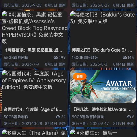
发行日期：2025-9-25
8月5日 更新
发行日期：2025-8-27
8月5日 更新
《刺客信条：黑旗 记忆重置-虚拟机版/Assassin’s Creed Black Flag Re
博德之门3（Baldur’s Gate 3）
499
145
65GB
冒险
剧情
150GB
冒险
命运
发行日期：2026-7-9
8月5日 更新
发行日期：2023-8-3
8月4日 更新
更新
帝国时代4：年度版（Age of Empires IV: Anniversary Edition）免安
《阿凡达：潘多拉边境/Avatar: Front
74
9
50GB
冒险
制作
90GB
冒险
冒险游戏
发行日期：2021-10-28
8月4日 更新
发行日期：2024-6-17
8月9日 更新