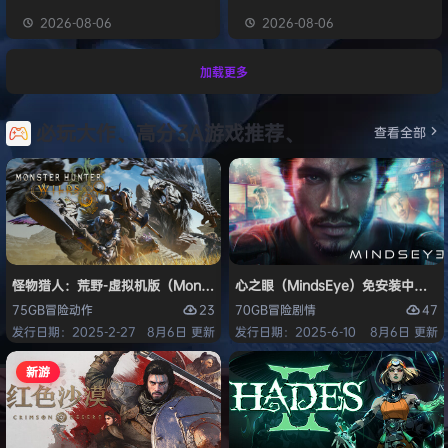
2026-08-06
2026-08-06
加载更多
必玩大作、高分3A游戏推荐、
查看全部
怪物猎人：荒野-虚拟机版（Monster Hunter Wilds HYPERVISOR）免
心之眼（MindsEye）免安装中文版
23
47
75GB
冒险
动作
70GB
冒险
剧情
发行日期：2025-2-27
8月6日 更新
发行日期：2025-6-10
8月6日 更新
新游