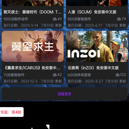
毁灭战士：黑暗时代（DOOM: The Dark Ages）免安装中文版
人渣（SCUM）免安装中文版
49
79
100GB
制作
动作
80GB
冒险
制作
发行日期：2025-5-14
7月31日 更新
发行日期：2025-6-17
7月31日 更新
《翼星求生/ICARUS》免安装中文版
云族裔（inZOI）免安装中文版
42
122
7GB
冒险
制作
60GB
休闲
冒险
发行日期：2021-12-3
7月31日 更新
发行日期：2025-3-27
7月31日 更新
加载更多
专题：第
4
期