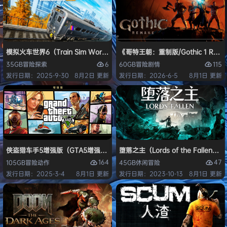
模拟火车世界6（Train Sim World 6）免安装中文版
《哥特王朝：重制版/Gothic 1 Re
6
115
35GB
冒险
探索
60GB
冒险
剧情
发行日期：2025-9-30
8月2日 更新
发行日期：2026-6-5
8月1日 更新
侠盗猎车手5增强版（GTA5增强版（Grand Theft Auto V Enhanced
堕落之主（Lords of the Fallen
164
47
105GB
冒险
动作
45GB
休闲
冒险
发行日期：2025-3-4
8月1日 更新
发行日期：2023-10-13
8月1日 更新