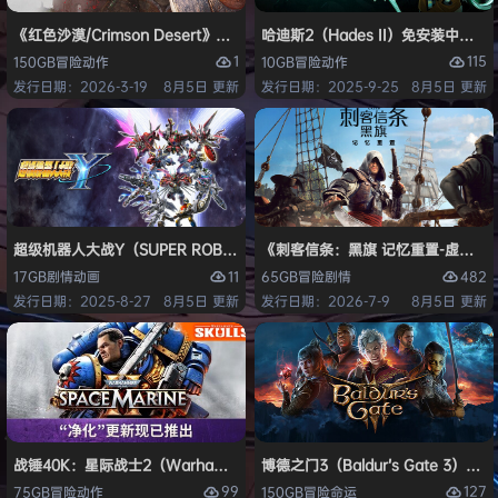
《红色沙漠/Crimson Desert》免安装中文版
哈迪斯2（Hades II）免安装中文版
1
115
150GB
冒险
动作
10GB
冒险
动作
发行日期：2026-3-19
8月5日 更新
发行日期：2025-9-25
8月5日 更新
超级机器人大战Y（SUPER ROBOT WARS Y）免安装中文版
《刺客信条：黑旗 记忆重置-虚拟机版/Assas
11
482
17GB
剧情
动画
65GB
冒险
剧情
发行日期：2025-8-27
8月5日 更新
发行日期：2026-7-9
8月5日 更新
战锤40K：星际战士2（Warhammer 40,000: Space Marine 2）免安装
博德之门3（Baldur’s Gate 3）
99
127
75GB
冒险
动作
150GB
冒险
命运