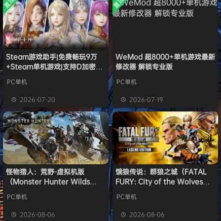
置顶
置顶
中文版
欢迎
w******g
加入本站
安装中文
8月4日
）免安装
版
中文版
欢迎
Z******U
加入本站
8月4日
欢迎
k******2
加入本站
8月4日
欢迎
C****i
加入本站
8月4日
欢迎
Q*H
加入本站
13小时前
Steam游戏助手|免费畅玩9万
WeMod 超8000+单机游戏最新
+Steam单机游戏|支持D加密以
修改器 解锁专业版
欢迎
e******i
加入本站
13小时前
及育碧D加密授权
普洱
签到获取
39
点积分
14小时前
PC单机
PC单机
欢迎
普洱
加入本站
14小时前
2026-07-20
2026-07-19
欢迎
0**3
加入本站
14小时前
怪物猎人：荒野-虚拟机版
饿狼传说：群狼之城（FATAL
（Monster Hunter Wilds
FURY: City of the Wolves）
HYPERVISOR）免安装中文版
免安装中文版
PC单机
PC单机
2026-08-06
2026-08-06