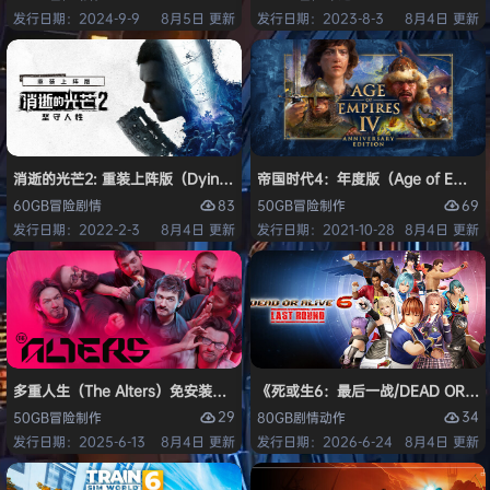
发行日期：2024-9-9
8月5日 更新
发行日期：2023-8-3
8月4日 更新
消逝的光芒2: 重装上阵版（Dying Light 2 Stay Human: Reloaded Ed
帝国时代4：年度版（Age of Empires 
83
69
60GB
冒险
剧情
50GB
冒险
制作
发行日期：2022-2-3
8月4日 更新
发行日期：2021-10-28
8月4日 更新
多重人生（The Alters）免安装中文版
《死或生6：最后一战/DEAD OR ALI
29
34
50GB
冒险
制作
80GB
剧情
动作
发行日期：2025-6-13
8月4日 更新
发行日期：2026-6-24
8月4日 更新