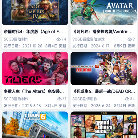
帝国时代4：年度版（Age of Empires IV: Anniversary Edition）免安
《阿凡达：潘多拉边境/Avatar: Front
74
9
50GB
冒险
制作
90GB
冒险
冒险游戏
发行日期：2021-10-28
8月4日 更新
发行日期：2024-6-17
8月9日 更新
多重人生（The Alters）免安装中文版
《死或生6：最后一战/DEAD OR ALI
31
34
50GB
冒险
制作
80GB
剧情
动作
发行日期：2025-6-13
8月4日 更新
发行日期：2026-6-24
8月4日 更新