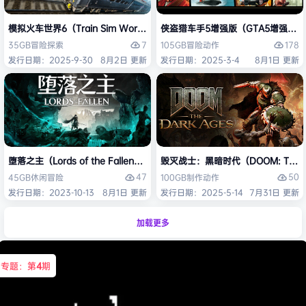
模拟火车世界6（Train Sim World 6）免安装中文版
侠盗猎车手5增强版（GTA5增强版（Gran
7
178
35GB
冒险
探索
105GB
冒险
动作
发行日期：2025-9-30
8月2日 更新
发行日期：2025-3-4
8月1日 更新
堕落之主（Lords of the Fallen）免安装中文版
毁灭战士：黑暗时代（DOOM: The D
47
50
45GB
休闲
冒险
100GB
制作
动作
发行日期：2023-10-13
8月1日 更新
发行日期：2025-5-14
7月31日 更新
加载更多
专题：第
4
期