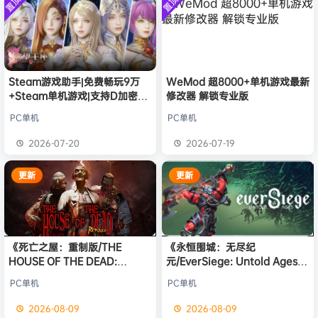
置顶
置顶
中文版
欢迎
有*酱
加入本站
8月7日
安装中文
）免安装
版
中文版
e******i
签到获取
43
点积分
8月7日
欢迎
Q*H
加入本站
8月6日
欢迎
e******i
加入本站
8月6日
欢迎
m******9
加入本站
1小时前
Steam游戏助手|免费畅玩9万
WeMod 超8000+单机游戏最新
+Steam单机游戏|支持D加密以
修改器 解锁专业版
欢迎
今***虎
加入本站
3小时前
及育碧D加密授权
欢迎
豆豆
加入本站
3小时前
PC单机
PC单机
欢迎
N**e
加入本站
3小时前
2026-07-20
2026-07-19
欢迎
沉*****松
加入本站
10小时前
更新
更新
《死亡之屋：重制版/THE
《永恒围城：无尽纪
HOUSE OF THE DEAD:
元/EverSiege: Untold Ages》
Remake》免安装中文版
免安装中文版
PC单机
PC单机
2026-08-09
2026-08-09