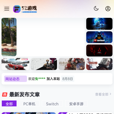
《识质存
在/PRAG
MATA》
《乐高蝙
免安装中
蝠侠：黑
文版
暗骑士之
007 初露锋芒（007 First
《剑星/St
《刺客信
遗/LEGO
网站动态
欢迎
兔****
加入本站
8月8日
Light ）免安装中文版
+修改器
条：
Batman:
影/Assas
欢迎
q********6
加入本站
8月8日
Legacy
极限竞
《原子之
红色沙漠-
生化危机
sin’s
of the
大**颠
签到获取
64
点积分
8月8日
速：地平
心/Atomi
虚拟机版
9：安魂
最新发布文章
Creed
查看全部
Dark
线
c
（Crimso
曲
欢迎
大**颠
加入本站
8月8日
Shadow
Knight》
6（Forza
Heart》
n Desert
（Reside
s》免安装
全部
PC单机
Switch
安卓手游
欢迎
我*的
加入本站
8月8日
免安装中
Horizon
免安装中
HYPERVI
nt Evil
版，非虚
文版
欢迎
D****Z
加入本站
8月7日
6）免安装
文版
SOR）免
Requiem
拟机