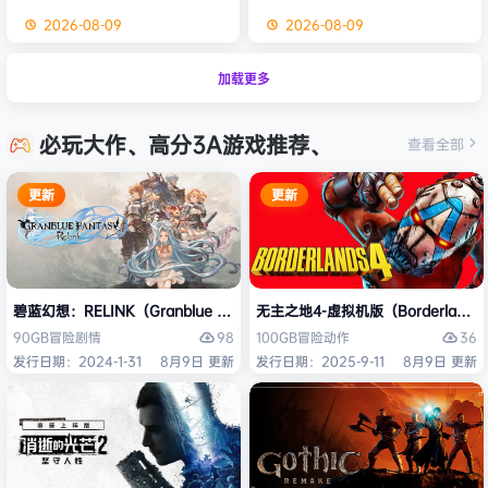
2026-08-09
2026-08-09
加载更多
必玩大作、高分3A游戏推荐、
查看全部
更新
更新
碧蓝幻想：RELINK（Granblue Fantasy: Relink）免安装中文版
无主之地4-虚拟机版（Borderlands
98
36
90GB
冒险
剧情
100GB
冒险
动作
发行日期：2024-1-31
8月9日 更新
发行日期：2025-9-11
8月9日 更新