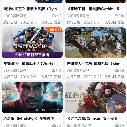
消逝的光芒2: 重装上阵版（Dying Light 2 Stay Human: Reloaded Ed
《哥特王朝：重制版/Gothic 1 Re
87
116
60GB
冒险
剧情
60GB
冒险
剧情
发行日期：2022-2-3
8月8日 更新
发行日期：2026-6-5
8月8日 更新
战锤40K：星际战士2（Warhammer 40,000: Space Marine 2）免安装
怪物猎人：荒野-虚拟机版（Monster H
110
33
75GB
冒险
动作
75GB
冒险
动作
发行日期：2024-9-9
8月8日 更新
发行日期：2025-2-27
8月6日 更新
心之眼（MindsEye）免安装中文版
《红色沙漠/Crimson Desert》免
52
69
70GB
冒险
剧情
150GB
冒险
动作