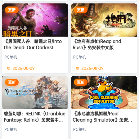
更新
更新
《勇闯死人谷：暗黑之日/Into
《地府有点忙/Reap and
the Dead: Our Darkest
Rush》免安装中文版
Days》免安装中文版
PC单机
PC单机
2026-08-09
2026-08-09
更新
更新
碧蓝幻想：RELINK（Granblue
《泳池清洁模拟器/Pool
Fantasy: Relink）免安装中文
Cleaning Simulator》免安装
版
中文版
PC单机
PC单机