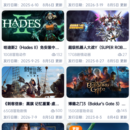
发行日期：2025-6-10
8月6日 更新
发行日期：2026-3-19
8月5日 更新
哈迪斯2（Hades II）免安装中文版
超级机器人大战Y（SUPER ROBOT
132
27
10GB
冒险
动作
17GB
剧情
动画
发行日期：2025-9-25
8月5日 更新
发行日期：2025-8-27
8月5日 更新
《刺客信条：黑旗 记忆重置-虚拟机版/Assassin’s Creed Black Flag Re
博德之门3（Baldur’s Gate 3）
500
145
65GB
冒险
剧情
150GB
冒险
命运
发行日期：2026-7-9
8月5日 更新
发行日期：2023-8-3
8月4日 更新
更新