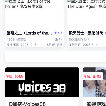
堕落之主（Lords of the Fallen）免安装中文版
毁灭战士：黑暗时代（DO
6.7
★
47
45GB
休闲
冒险
100GB
制作
动作
发行日期：2023-10-13
8月1日 更新
发行日期：2025-5-14
专题：第
4
期
专题：第
3
期
D加密-Voices38
影视游戏