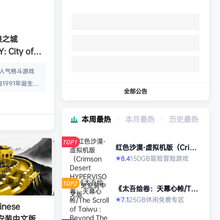
狼之城
 City of
s）免安装中文版
的人气格斗游戏
1991年诞生以
全部公告
年代格斗游戏的热
狼 -MARK OF
本周最热
本月最热
历史最热
』起，时隔26年，
传说 City of
TOP1
终于登场！ ■新实装
红色沙漠-虚拟机版（Crims
on Desert HYPERVISO
系统”！ 新实装
150GB
冒险
冒险游戏
8.4
★
R）免安装中文版
以从战斗开始发动各
武技”、“REV加
TOP2
《太吾绘卷：天幕心帷/The
…
Scroll of Taiwu : Beyond
25GB
休闲
免费专区
7.1
★
The Dom》免安装中文版
nese
》免安装中文版