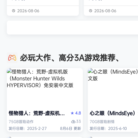
独属于你的强大构筑 装备获取 游戏
虚幻引擎的帮助下，使用已
中的[装备][技能][护身符]主要通过
图形技术和机制以丰富多彩
2026-08-06
2026-08-06
与怪物战斗胜利后随机获得 并可通
现游戏世界。 玩家将看到一
过[打造]、[合成]等系统将装备打造
的世界，令人兴奋的任务，
成[绝世神器]从而战胜更加强大的怪
的情节和谜题。 英雄将面临
物 社交媒体 官方1群：190422729
的战斗和与老板的战斗，无
章节&难度 游戏主要拥有5个章节，
面上还是在地牢里。 你必须
必玩大作、高分3A游戏推荐、
每个大型章节有若干小关卡。 难度
组由命运聚集的五个角色来
可分为：…
伟大的使命-从古老的邪恶中
球！ 一个古老…
怪物猎人：荒野-虚拟机版（Monster Hunter Wilds HY
心之眼（MindsEy
4.8
★
33
75GB
冒险
动作
70GB
冒险
剧情
发行日期：2025-2-27
8月6日 更新
发行日期：2025-6-10