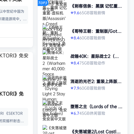
TOP3
《刺客信条：黑旗 记忆重
置-虚拟机版/Assassin’s Cr
款以中世纪中国为
65GB
冒险
剧情
9.6
★
eed Black Flag Resynced
市建造游戏中，规
HYPERVISOR》免安装中文
版
心。你从一名朴实
《哥特王朝：重制版/Gothi
渐进地规划、生产
c 1 Remake》免安装中文
60GB
冒险
剧情
8.4
★
版
管理村民，搭建生
让你的村落以自己
战锤40K：星际战士2（Wa
—无压力，并享受
rhammer 40,000: Space
75GB
冒险
动作
8.4
★
就感。 探索三大
Marine 2）免安装中文版
、沙漠平原与肥沃
独特资源、挑战与
消逝的光芒2: 重装上阵版
景致。地貌不仅是
（Dying Light 2 Stay Hu
60GB
冒险
剧情
7.9
★
man: Reloaded Edition）
KTORI》免
的策略与可达成的
免安装中文版
…
堕落之主（Lords of the F
allen）免安装中文版
45GB
休闲
冒险
6.7
I 《SEKTOR
★
的双摇杆射击游
技音乐的激烈。谨
《失落城堡2/Lost Castle