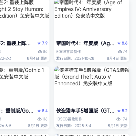
 重装上阵版（Dying Light 2 Stay Human: Reloaded E
帝国时代4：年度版（Age of Empires 
7.9
8.6
★
★
86
74
情
50GB
冒险
制作
2-2-3
8月4日 更新
发行日期：2021-10-28
8月4日 更新
中文版
重制版/Gothic 1 Remake》免安装中文版
侠盗猎车手5增强版（GTA5增强版（Gran
8.4
8.2
★
★
116
174
情
105GB
冒险
动作
6-6-5
8月1日 更新
发行日期：2025-3-4
8月1日 更新