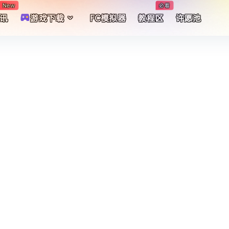
New
必看
讯
游戏下载
FC模拟器
教程区
许愿池