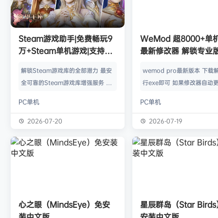
欢迎
V****y
加入本站
8月6日
欢迎
j***j
加入本站
8月6日
欢迎
1******4
加入本站
8月5日
l***g
签到获取
28
点积分
8月5日
Steam游戏助手|免费畅玩9
WeMod 超8000+
w******g
签到获取
49
点积分
8月4日
万+Steam单机游戏|支持D
最新修改器 解锁专业
欢迎
w******g
加入本站
8月4日
加密以及育碧D加密授权
解锁Steam游戏库的全部潜力 最安
wemod pro最新版本 下载
欢迎
D****Z
加入本站
11小时前
全可靠的Steam游戏库增强服务 工
行exe即可 如果修改器自动更
欢迎
有*酱
加入本站
13小时前
具优点： 不修改任何电脑设置、不
旧修改器目录 resources\ap
PC单机
PC单机
修改任何steam设置、安全可靠、
r 这个文件替换到新版的即可
可入库游戏总数 94000+、无视已
Mod 目前支持超过千款热门
2026-07-20
2026-07-19
下架和锁区游戏、支持大多数游戏联
且每周都会追加游戏列表。
机。 无需为每一款游戏单独付费，
修改器原作者都入驻了，所
只需支付一次工具费用或订阅费，即
内容更新应该也是最全、最
可永久访问工具库内的成千上万款游
千款游戏听起来不多，但其
戏，包括昂贵的3A大作。 极大地降
盖了主流热门游戏【资源名
低了玩游戏的经济门槛，让玩家可以
emod pro【资源版本】：
心之眼（MindsEye）免安
星辰群岛（Star Bird
无压力地尝试各种类型的游戏。操
大…
装中文版
安装中文版
作…