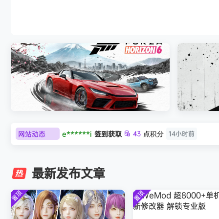
《剑星/Stellar Blade》本体+修改
网站动态
e******i
签到获取
43
点积分
14小时前
极限竞速：地平线6（Forza Horizon 6）免
《原子之心/
欢迎
Q*H
加入本站
8月6日
安装中文版
欢迎
e******i
加入本站
8月6日
最新发布文章
普洱
签到获取
39
点积分
8月6日
欢迎
普洱
加入本站
8月6日
置顶
置顶
欢迎
0**3
加入本站
8月6日
欢迎
c***s
加入本站
8月6日