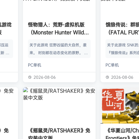
单机游戏
怪物猎人：荒野-虚拟机版
饿狼传说：群
版
（Monster Hunter Wilds
（FATAL FURY:
HYPERVISOR）免安装中文
the Wolve
解压运
关于此游戏 狂野凶猛的大自然，袭
关于此游戏 SNK
版
新 把
来。 时刻都在动态变化的原野。 这
『饿狼传说』系列自
p.asa
是个关于生活在具有两面性的世界中
来一直引领着90
PC单机
PC单机
。 We
的怪物与人们的故事。 你会化为以
潮。从1999年的『饿
游戏，
狩猎强大怪物为生的“猎人”，使用狩
THE WOLVES-
2026-08-06
2026-08-06
由于很多
猎获得的素材打造更强的武器防具，
系列的最新作品『饿狼
以修改器
并逐渐解明这个世界与人们之间的关
the Wolves』
及时的。
联。 进化的狩猎动作，寻求连续不
了加速兴奋的“REV
实已经涵
断的沉浸感，究极的狩猎体验正等待
的“REV系统”可
称】：w
你的到来。 故事 数年前，在公会还
种特殊攻击！“REV
【资源
没有调查过的未踏足领域“封禁之地”
速”，还有S.P.G.区
s）免
《摇鼠灵/RATSHAKER》免
《华夏山河/Chi
的边境上，一名少年“纳塔”获救。
安装中文版
Frontiers
公会根…