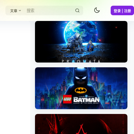
文章
登录 | 注册
《识质存在/PRAGMATA》免安装中文版
《乐高蝙蝠侠：黑暗骑士之遗/LEGO