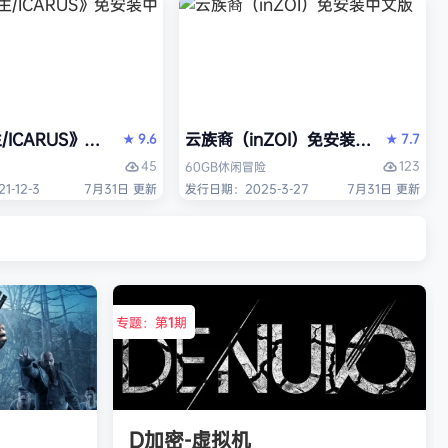
/ICARUS》免安装中文版
云族裔（inZOI）免安装中文版
9.6
7.7
★
★
45
123
60GB
休闲
冒险
-12-3
7月31日 更新
发行日期：2025-3-27
7月31日 更新
专题：第
1
期
D加密-虚拟机