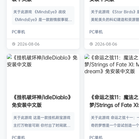
关于此游戏 《MindsEye》战役
关于此游戏 《Star Birds
《MindsEye》是一款剧情叙事驱动
美轮美奂的科幻建造和资源
的惊悚风格单人动作冒险游戏，故事
戏，你将指引遨游太空的鸟
PC单机
PC单机
背景设定在近未来沙漠城市红石城。
群繁盛起来。不论是熟知此
你将扮演雅各布·迪亚兹——一名退
老手玩家，还是只想浅尝神
2026-08-06
2026-08-06
役士兵，因被植入了神秘的神经植入
味的路人过客，星辰群鸟都
体而饱受支离破碎的记忆困扰。在电
的陪伴。什么，你说是因为
影化叙事的战役中，你将执行任务、
你，就立马出乱子？哎呀呀
揭开过往谜团，并直面一场涉及失控
是其中一个原因而已啦。 扫
人工智能、腐败企业与无序军事力量
的小行星，操纵漫游车揭露
的惊天阴谋——这场危机的波及范围
的资源，可能是冰块和金属
《挂机破坏神/IdleDiablo》
《命运之弦11：魔法之
远不止红石城本身。 红石城 红石城
是某些未知之物。建造生产
免安装中文版
梦/Strings of Fate XI
是…
便开采资…
Magic dream》免
关于此游戏 这是一款挂机刷宝游戏
关于此游戏 命运之弦十一：
版
主打万物皆可刷 你付出了时间就必
奇的梦想是一个尝试创造一
然会有所收获 没有最强的装备 只有
想冒险世界的RPG类型的球迷
PC单机
PC单机