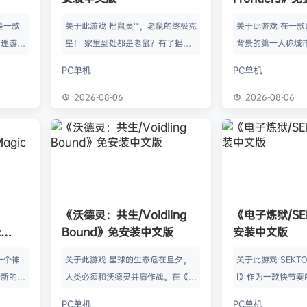
》是一款
关于此游戏 摇鼠灵™，老鼠的终极克
关于此游戏 在一
管理游
星！ 家里到处都是老鼠？有了摇鼠
背景的第一人称城
群，让族
灵™，彻底告别鼠患！全新手段，杀
划、建造并放松身
PC单机
PC单机
类题材的
灭所有不速之客！拿在手上大力摇，
的工匠起步，循序
游太空滋
剩下的交给摇鼠灵™就行了。不用夹
并筑起宏伟建筑。
2026-08-06
2026-08-06
会感激你
子，不会搞得乱糟糟，也不用偷偷摸
产链，打磨物流，
鸟群没了
摸丢死老鼠！ 有了摇鼠灵™，一切尽
的节奏繁荣发展—
，这也只
在掌握！把那只老鼠摇到服从，看着
精巧系统带来的成
描附近
“鼠条”填满。摇得多了，就能慢慢彻
区域——山间隘口
各种隐藏
底解决你的问题了。摇鼠灵™起效
河谷——各自拥有
，也可能
快，用法简单，效果绝佳，让你的烦
令人忍不住截图的
《沃德灵：共生/Voidling
《电子炼狱/SE
设施，以
恼瞬间无影无踪。 为什么选择摇鼠
背景；它会塑造你
:
Bound》免安装中文版
安装中文版
灵™？ 轻松…
目标。发掘古老工
安装中文
一个神
关于此游戏 星球的生态危在旦夕，
关于此游戏 SEKTOR
个新的幻
人类必须和沃德灵并肩作战。在《沃
I》作为一款快节奏
。 在
德灵：共生》中，你将扮演一名太空
戏，融合了硬式科
PC单机
PC单机