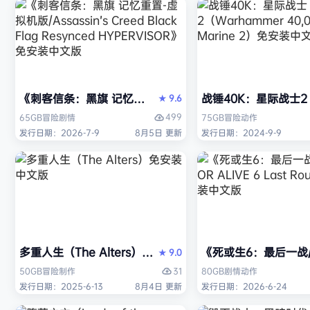
《刺客信条：黑旗 记忆重置-虚拟机版/Assassin’s Creed Bl
战锤40K：星际战士2（W
9.6
★
499
65GB
冒险
剧情
75GB
冒险
动作
发行日期：2026-7-9
8月5日 更新
发行日期：2024-9-9
多重人生（The Alters）免安装中文版
《死或生6：最后一战/DE
9.0
★
31
50GB
冒险
制作
80GB
剧情
动作
发行日期：2025-6-13
8月4日 更新
发行日期：2026-6-24