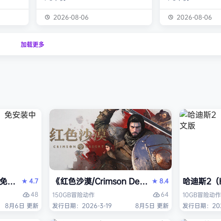
经熟悉的
生物学家，与被称为“沃德灵”的生物
慎选择升级项目，
的方式呈
神经链接。不断孵化、培育、升级、
置身风云变幻的战
2026-08-06
2026-08-06
个开放
进化你的沃德灵伙伴们，与它们一同
地敌人和恢弘的头
一个有趣
对抗寄生疫病，夺回被腐败蹂躏的绿
全神贯注，玩法令
加载更多
与怪物
色星球。 忘掉作为人类的行为直
配合视觉冲击和震
论是在表
觉，这次你将化身沃德灵，与它们神
进入完全不同的意
扮演一
经连接，以第三人称射击作为核心，
洁纯粹，单局游戏
完成一项
充分利用不同沃德灵的射击风格应对
战，重玩度很高。 
拯救地
多变的战场局面，并且在闪避、格
式包含五个世界，
挡、反击等技能的配…
人种…
PERVISOR）免安装中文版
e）免安装中文版
《红色沙漠/Crimson Desert》免安装中文版
哈迪斯2（H
4.7
8.4
★
★
48
64
150GB
冒险
动作
10GB
冒险
动作
8月6日 更新
发行日期：2026-3-19
8月5日 更新
发行日期：202