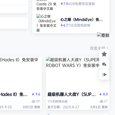
打造强大的构筑，
2》免安装中文版
4GB
免费专区
冒险
7.9
★
场，迎战源源不断
目。这款游戏需要
心之眼（MindsEye）免安
人肾上腺素飙升，
装中文版
70GB
冒险
剧情
4.7
★
撼音乐，可以令你
识状态。 玩法简
耗时较短，大量挑
游戏特色 战役模
查看全部
关卡动态变化，敌
ades II）免安装中文版
超级机器人大战Y（SUPER ROBOT
9.6
8.3
★
★
131
27
17GB
剧情
动画
5-9-25
8月5日 更新
发行日期：2025-8-27
8月5日 更新