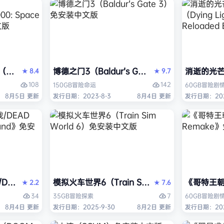
ack Flag Resynced HYPERVISOR》免安装中文版
arhammer 40,000: Space Marine 2）免安装中文版
博德之门3（Baldur’s Gate 3）免安装中文版
消逝的光芒2:
8.4
9.7
★
★
108
142
150GB
冒险
命运
60GB
冒险
剧
8月5日 更新
发行日期：2023-8-3
8月4日 更新
发行日期：202
AD OR ALIVE 6 Last Round》免安装中文版
模拟火车世界6（Train Sim World 6）免安装
《哥特王朝：
2.2
7.6
★
★
34
7
35GB
冒险
探索
60GB
冒险
剧
8月4日 更新
发行日期：2025-9-30
8月2日 更新
发行日期：202