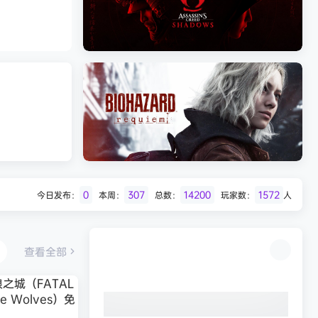
Batman: Legacy of the Dark Knight》
免安装中文版
《刺客信条：影/Assassin’s Creed
Shadows》免安装版，非虚拟机
0
307
14200
1572
今日发布：
本周：
总数：
玩家数：
人
Desert
生化危机9：安魂曲（Resident Evil
Requiem）免安装中文版
查看全部