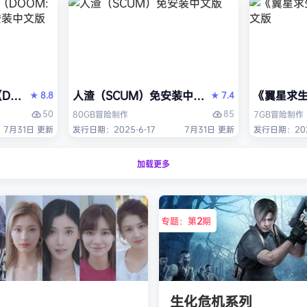
OM: The Dark Ages）免安装中文版
人渣（SCUM）免安装中文版
《翼星求生
8.8
7.4
★
★
50
85
80GB
冒险
制作
7GB
冒险
制作
7月31日 更新
发行日期：2025-6-17
7月31日 更新
发行日期：2021
加载更多
专题：第
2
期
生化危机系列