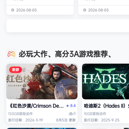
噬梦者。你的拾荒悍匪小队将深入这
这款游戏包含大量全新的开
个由‘美国梦’沦为‘美国噩梦’的另类1
此外还有职业模式能够为您
2026-08-05
2026-08-05
900年代旧城，夺回曾经繁荣却已破
著名职业车手的那种高风险
败的小镇。对那些足够勇敢的人来
体验。现在就来成就你自己
说，如今的机遇…简直是超凡脱俗！
车传奇！ 展现自己的时候到了
战术射击 + 近战斩击 战术战斗的全
戏视频 游戏截图 包含DLC • M
新进化现已来临：通过连击技巧射击
ATV Legends - Customiza
必玩大作、高分3A游戏推荐、
敌人，克服恐惧感；冲入敌阵，通过
Pack • MX vs …
冲撞、反击、连招组合重新掌控战
局！…
新游
《红色沙漠/Crimson Desert》免安装中文版
哈迪斯2（Hades I
8.4
★
0
150GB
冒险
动作
10GB
冒险
动作
发行日期：2026-3-19
8月5日 更新
发行日期：2025-9-25