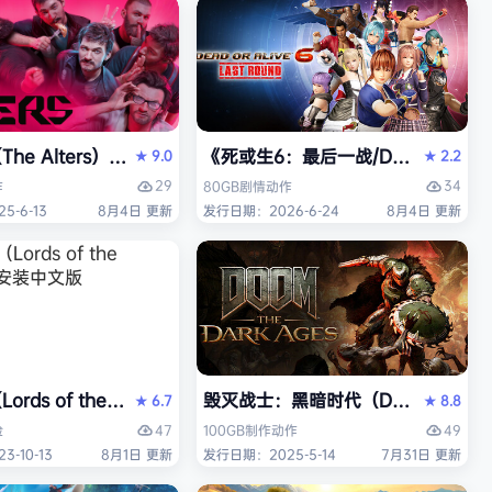
安装中文版
iversary Edition）免安装中文版
he Alters）免安装中文版
《死或生6：最后一战/DEAD OR ALI
9.0
2.2
★
★
29
34
作
80GB
剧情
动作
-6-13
8月4日 更新
发行日期：2026-6-24
8月4日 更新
t Auto V Enhanced）免安装中文版
rds of the Fallen）免安装中文版
毁灭战士：黑暗时代（DOOM: The D
6.7
8.8
★
★
47
49
险
100GB
制作
动作
-10-13
8月1日 更新
发行日期：2025-5-14
7月31日 更新