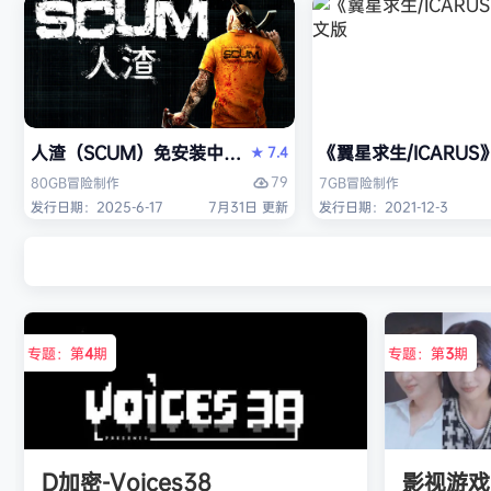
人渣（SCUM）免安装中文版
《翼星求生/ICARU
7.4
★
79
80GB
冒险
制作
7GB
冒险
制作
发行日期：2025-6-17
7月31日 更新
发行日期：2021-12-3
专题：第
4
期
专题：第
3
期
D加密-Voices38
影视游戏