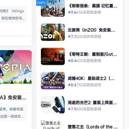
TOP3
《刺客信条：黑旗 记忆重
置-虚拟机版/Assassin’s Cr
翱翔》（Wings
65GB
冒险
剧情
9.6
★
eed Black Flag Resynced
，轻松愉快的鸟类
HYPERVISOR》免安装中文
版
部鲜活的交互式鸟
云族裔（inZOI）免安装中
名玩家游玩。 玩家
文版
60GB
休闲
冒险
7.7
★
65419 《展翅翱
n）官方授权电子
《哥特王朝：重制版/Gothi
19年德国年度桌
c 1 Remake》免安装中文
60GB
冒险
剧情
8.4
★
网站BBG家庭
版
一。 你们是一群
究员、鸟类观察
战锤40K：星际战士2（Wa
藏家——你们一直
rhammer 40,000: Space
75GB
冒险
动作
8.4
★
Marine 2）免安装中文版
那些最美丽…
PIA》免安装中
消逝的光芒2: 重装上阵版
（Dying Light 2 Stay Hu
60GB
冒险
剧情
7.9
愿望单，制霸帝国
★
man: Reloaded Edition）
 这是一款轻松休
免安装中文版
×4X战争策略游戏
堕落之主（Lords of the F