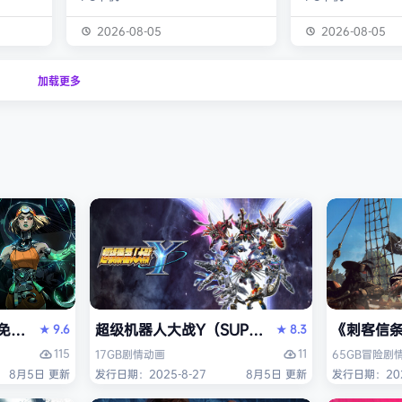
放地形，
精髓，扎根于希腊神话中的冥界和关
(类似于Polytop
提供符合
于巫术的传说，注定会为你带来酣畅
将领导一个帝国，
2026-08-05
2026-08-05
高回报的
淋漓、无穷无尽的全新体验。 在冥
鹿天下。 在回合
的越野赛
界之外奋勇战斗 作为冥界王女，你
探索迷雾、扩张领
加载更多
！ 游
将探索更为宏大深邃的神话世界，在
备军队，征伐敌人
X vs
奥林匹斯众神的鼎力相助下与时间泰
乡少女领导的帝国
tion
坦抗衡。随着你的每一次失利、每一
或选择背叛——但
次成功，这个扣人心弦的故事也将逐
手，制霸整个幻想乡
渐展开…… 驾驭巫术与黑暗…
节奏的4X体验：告
I）免安装中文版
超级机器人大战Y（SUPER ROBOT WARS 
《刺客信条：黑
9.6
8.3
★
★
115
11
17GB
剧情
动画
65GB
冒险
剧
8月5日 更新
发行日期：2025-8-27
8月5日 更新
发行日期：202