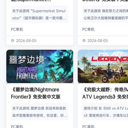
Simulator》免安装中文版
关于此游戏 "Supermarket Simul
关于此游戏 佩伦势力之间的
ator"（超市模拟器）是一款冷酷的
让帕卫尔大陆维持着紧绷的
第一人称模拟游戏，在这里，经营超
在这里，灰鬃的克里夫与可
PC单机
PC单机
市的每个细节都栩栩如生。 设计您
们一同生活。 然而，在某个
的商店，优化效率和美观。确定产品
冷的夜晚，觊觎灰鬃的宿敌
2026-08-05
2026-08-05
陈列位置，管理过道，确保为顾客提
了大规模突袭。 灰鬃成员在
供流畅的购物体验。 使用游戏中的
或丧命，或被迫流散到大陆
电脑订购存货。使用游戏中的电脑订
失去如家人般同伴的克里夫
购存货。拆开货物包装，在储藏室中
重新集结幸存的灰鬃们，重
整理货物，并将其放置在货架、冰箱
坚定决心迈出脚步。 在这段
和冰柜上。 收银员 扫描商品、收取
中，他将遇见新的同盟、新
《噩梦边境/Nightmare
《究极大越野：传奇/MX
现金和…
以及身份不明的势力， 并为
Frontier》免安装中文版
ATV Legends》免
些企图撼动大陆秩序…
版
关于此游戏 噩梦边境 欢迎来到首款
游戏介绍 在《MX vs ATV L
战术型撤离掠夺游戏，在这里，你将
s》里使用自行车、沙滩车以
以勇气与领导力对抗实体化的恐惧：
形越野车进行比赛，并获得
PC单机
PC单机