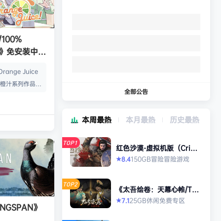
100%
ice》免安装中文
ange Juice
是橙汁系列作品全
全部公告
与来自Flying
飞天红酒桶）、QP S
本周最热
本月最热
历史最热
击）、Suguri（疾
（空旋战姬）各个
TOP1
及在本作中出现的
红色沙漠-虚拟机版（Crims
on Desert HYPERVISO
获胜为目标使用骰
150GB
冒险
冒险游戏
8.4
★
R）免安装中文版
、人类与机械在天
界。在这个世界
TOP2
《太吾绘卷：天幕心帷/The
漆黑的暗影。最
Scroll of Taiwu : Beyond
25GB
休闲
免费专区
7.1
★
The Dom》免安装中文版
NGSPAN》