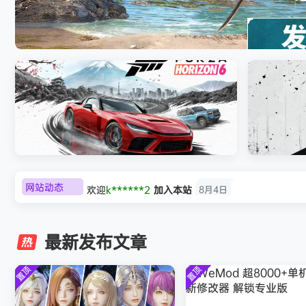
007 初露锋芒（007 First Light ）免
网站动态
欢迎
k******2
加入本站
8月4日
极限竞速：地平线6（Forza Horizon 6）免
《原子之心/
欢迎
C****i
加入本站
8月4日
安装中文版
欢迎
2***5
加入本站
8月4日
最新发布文章
欢迎
h*********0
加入本站
8月3日
欢迎
l*w
加入本站
8月2日
置顶
置顶
旋律
签到获取
41
点积分
8月1日
欢迎
y**u
加入本站
7月31日