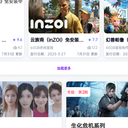
S》免安装中文版
云族裔（inZOI）免安装中文版
幻兽帕鲁（P
9.6
7.7
★
★
42
122
60GB
休闲
冒险
40GB
冒险
制
7月31日 更新
发行日期：2025-3-27
7月31日 更新
发行日期：2024
加载更多
专题：第
2
期
生化危机系列