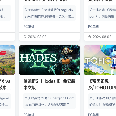
角力，
关于此游戏 在这款独特的 roguelik
关于此游戏 《展翅
平衡。
e 采矿动作游戏中抵御一波又一波外
pan）：清新有趣
靠的同伴
星怪物的攻击。利用攻击的间隔时间
主题策略桌游，一
PC单机
PC单机
深沉寒
朝地下深挖，寻找珍贵的资源和遗
类百科，适合1-5
黑熊发动
物，将它们运回穹顶来解锁强力的升
交流QQ群：9042
2026-08-05
2026-08-05
死斗后
级和有用的新配件。 不过源源不断
翔》（Wingspa
各地。
的怪物大军很快就会卷土重来——是
版改编，曾荣获20
，将带着
冒险再往深处挖一点？还是立刻返回
面游戏奖，权威桌游
建势力的
准备应对即将到来的攻击？选择权掌
类桌游位列世界第
旅途
握在你手中，不过动作一定要快！
鸟类发烧友——研
的威胁，
利用你的钻头和守护者装备快速挖掘
家、鸟类学家和收
 vs
哈迪斯2（Hades II）免安装
《帝国幻想
对抗那
隧道，探索穹顶下方的世界。每局游
在寻觅并试图吸引
安装中文
中文版
乡/TOHOTO
戏都拥…
文版
egend
关于此游戏 作为 Supergiant Gam
关于此游戏 加入
及全地
es 的首款续作，这款游戏汲取了前
幻想乡！ 游戏概览
胜利吧！
作神话级类 rogue 地城探索游戏的
闲的东方project
PC单机
PC单机