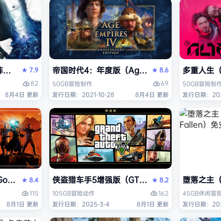
ying Light 2 Stay Human: Reloaded Edition）免
帝国时代4：年度版（Age of Empires IV: Ann
多重人生（T
7.9
8.6
★
★
82
69
50GB
冒险
制作
50GB
冒险
制
8月4日 更新
发行日期：2021-10-28
8月4日 更新
发行日期：2025
thic 1 Remake》免安装中文版
侠盗猎车手5增强版（GTA5增强版（Grand Thef
堕落之主（Lo
8.4
8.2
★
★
115
162
105GB
冒险
动作
45GB
休闲
冒
8月1日 更新
发行日期：2025-3-4
8月1日 更新
发行日期：2023