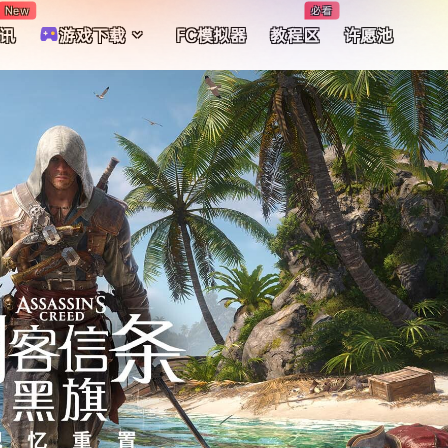
New
必看
讯
游戏下载
FC模拟器
教程区
许愿池