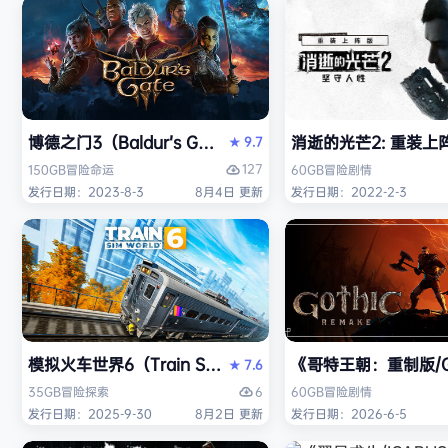
博德之门3（Baldur’s Gate 3）免安装中文版
消逝的光芒2: 重装上阵版（D
9.7
★
127
150GB
冒险
命运
60GB
冒险
剧情
发行日期：2023-8-3
8月4日 更新
发行日期：2022-2-3
模拟火车世界6（Train Sim World 6）免安装中文版
《哥特王朝：重制版/Go
7.6
★
6
35GB
冒险
探索
60GB
冒险
剧情
发行日期：2025-9-30
8月2日 更新
发行日期：2026-6-5