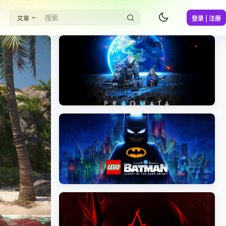
文章
登录 | 注册
《识质存在/PRAGMATA》免安装中文版
《乐高蝙蝠侠：黑暗骑士之遗/LEGO