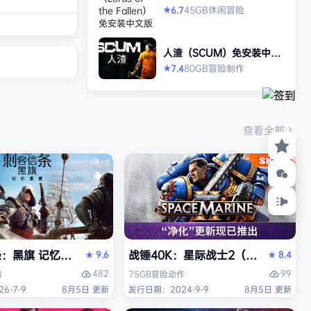
ia或者文明系列) 您
allen）免安装中文版
45GB
休闲
冒险
6.7
★
与幻想乡少女们逐
制对局中，您需要
人渣（SCUM）免安装中文
土、建设城市，筹
版
80GB
冒险
制作
7.4
★
。 对于其他幻想
，您或选择结盟、
您终将击败所有对
。 游戏特色 快
查看全部
别冗长…
Y）免安装中文版
旗 记忆重置-虚拟机版/Assassin’s Creed Black Flag R
战锤40K：星际战士2（Warhammer 4
9.6
8.4
★
★
482
99
情
75GB
冒险
动作
6-7-9
8月5日 更新
发行日期：2024-9-9
8月5日 更新