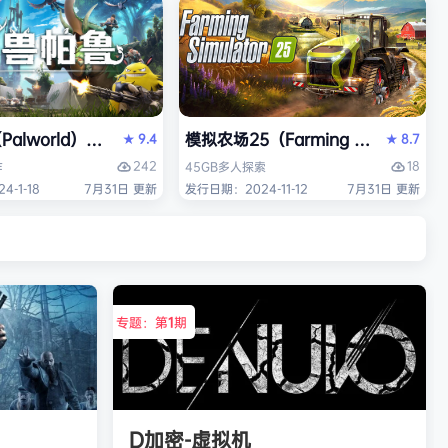
alworld）免安装中文版
模拟农场25（Farming Simulato
9.4
8.7
★
★
242
18
作
45GB
多人
探索
-1-18
7月31日 更新
发行日期：2024-11-12
7月31日 更新
专题：第
1
期
D加密-虚拟机