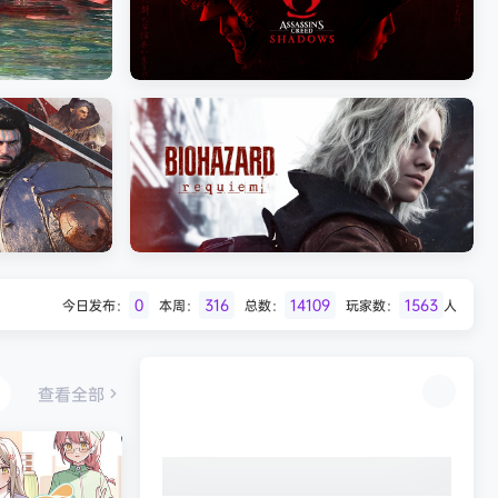
Batman: Legacy of the Dark Knight》
免安装中文版
《剑星/Stellar Blade》本
《刺客信条：影/Assassin’s Creed
Shadows》免安装版，非虚拟机
0
316
14109
1563
今日发布：
本周：
总数：
玩家数：
人
Desert
生化危机9：安魂曲（Resident Evil
Requiem）免安装中文版
查看全部