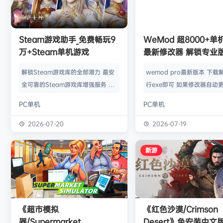
旋律
签到获取
20
点积分
7月31日
旋律
签到获取
22
点积分
7月30日
欢迎
m*******n
加入本站
7月30日
欢迎
1******4
加入本站
16小时前
Steam游戏助手_免费畅玩9
WeMod 超8000+
l***g
签到获取
28
点积分
20小时前
万+Steam单机游戏
最新修改器 解锁专业
w******g
签到获取
49
点积分
8月4日
解锁Steam游戏库的全部潜力 最安
wemod pro最新版本 下载
欢迎
w******g
加入本站
8月4日
全可靠的Steam游戏库增强服务 工
行exe即可 如果修改器自动更
欢迎
Z******U
加入本站
8月4日
具优点： 不修改任何电脑设置、不
旧修改器目录 resources\ap
PC单机
PC单机
修改任何steam设置、安全可靠、
r 这个文件替换到新版的即可
可入库游戏总数 94000+、无视已
Mod 目前支持超过千款热门
2026-07-20
2026-07-19
下架和锁区游戏、支持大多数游戏联
且每周都会追加游戏列表。
机。 无需为每一款游戏单独付费，
修改器原作者都入驻了，所
新游
只需支付一次工具费用或订阅费，即
内容更新应该也是最全、最
可永久访问工具库内的成千上万款游
千款游戏听起来不多，但其
戏，包括昂贵的3A大作。 极大地降
盖了主流热门游戏【资源名
低了玩游戏的经济门槛，让玩家可以
emod pro【资源版本】：
《超市模拟
《红色沙漠/Crimson
无压力地尝试各种类型的游戏。操
大…
器/Supermarket
Desert》免安装中文
作…