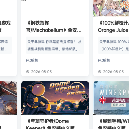
单机游戏
《钢铁指挥
《100%鲜橙汁/
版
官/Mechabellum》免安装
Orange Ju
中文版
版
解压运
关于此游戏 你就是前线指挥官！ 从
关于此游戏 100% Or
新 把
轻型战机到巨型泰坦，集结部队，铸
（100%鲜橙汁）
p.asa
成一支无坚不摧的钢铁劲旅。定制单
明星登场的桌面游戏。
PC单机
PC单机
。 We
位，研发科技，挥师破阵，所向披
Red Barrel（
游戏，
靡。 将军以智取胜。谨慎洞察战
hooting（QP追
2026-08-05
2026-08-05
由于很多
场，精准料敌先机，从容随机应变，
旋战姬）、Sora
以修改器
计谋决胜千里！胜负在智，无关手
作品里的角色，以
及时的。
速。 打造你独有的策略体系！ 在军
新角色们，一起以
实已经涵
工厂中定制单位，在战斗中升级以反
子对战吧！ 小狗
称】：w
制敌军。将狙击机甲改造为横扫集群
空中飞翔交汇的世
【资源
的收割机器，或为重型坦克加装致命
里，诞生了一小片
《穹顶守护者/Dome
《展翅翱翔/WI
的自爆模组。用你独创的战法战胜强
初…
版
Keeper》免安装中文版
免安装中文版
敌！ 从休闲娱乐到…