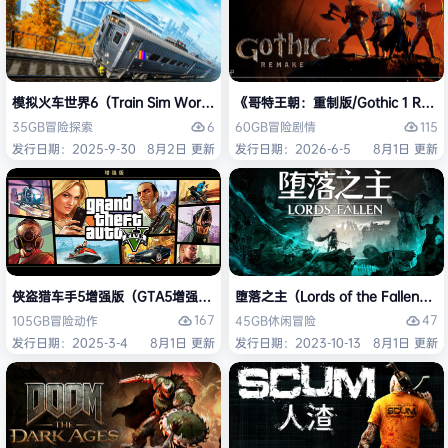
模拟火车世界6（Train Sim World 6）免安装中文版
《哥特王朝：重制版/Gothic 1 Re
6
115
35GB
冒险
探索
60GB
冒险
剧情
发行日期：2025-9-30
8月2日 更新
发行日期：2026-6-5
8月1日 更新
侠盗猎车手5增强版（GTA5增强版（Grand Theft Auto V Enhanced
堕落之主（Lords of the Fallen
167
47
105GB
冒险
动作
45GB
休闲
冒险
发行日期：2025-3-4
8月1日 更新
发行日期：2023-10-13
8月1日 更新