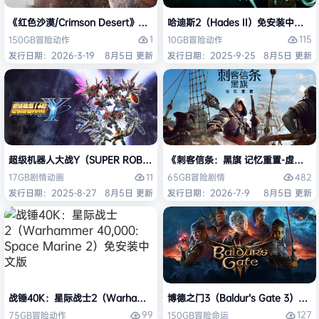
《红色沙漠/Crimson Desert》免安装中文版
哈迪斯2（Hades II）免安装中文版
1
115
150GB
冒险
动作
10GB
冒险
动作
发行日期：2026-3-19
8月5日 更新
发行日期：2025-9-25
8月5日 更新
超级机器人大战Y（SUPER ROBOT WARS Y）免安装中文版
《刺客信条：黑旗 记忆重置-虚拟机版/Assas
11
482
17GB
剧情
动画
65GB
冒险
剧情
发行日期：2025-8-27
8月5日 更新
发行日期：2026-7-9
8月5日 更新
战锤40K：星际战士2（Warhammer 40,000: Space Marine 2）免安装
博德之门3（Baldur’s Gate 3）
99
127
75GB
冒险
动作
150GB
冒险
命运