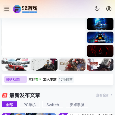
《识质存
在/PRAG
MATA》
《乐高蝙
免安装中
蝠侠：黑
文版
暗骑士之
007 初露锋芒（007 First
《剑星/St
《刺客信
遗/LEGO
网站动态
欢迎
普洱
加入本站
17小时前
Light ）免安装中文版
+修改器
条：
Batman:
影/Assas
欢迎
0**3
加入本站
18小时前
Legacy
极限竞
《原子之
红色沙漠-
生化危机
sin’s
of the
欢迎
c***s
加入本站
20小时前
速：地平
心/Atomi
虚拟机版
9：安魂
最新发布文章
Creed
查看全部
Dark
线
c
（Crimso
曲
欢迎
V****y
加入本站
22小时前
Shadow
Knight》
6（Forza
Heart》
n Desert
（Reside
s》免安装
全部
PC单机
Switch
安卓手游
欢迎
j***j
加入本站
22小时前
免安装中
Horizon
免安装中
HYPERVI
nt Evil
版，非虚
文版
欢迎
1******4
加入本站
8月5日
6）免安装
文版
SOR）免
Requiem
拟机