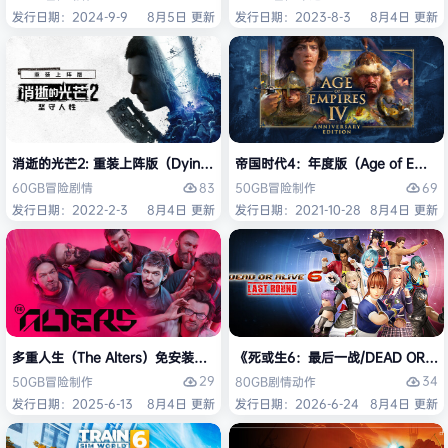
发行日期：2024-9-9
8月5日 更新
发行日期：2023-8-3
8月4日 更新
消逝的光芒2: 重装上阵版（Dying Light 2 Stay Human: Reloaded Ed
帝国时代4：年度版（Age of Empires 
83
69
60GB
冒险
剧情
50GB
冒险
制作
发行日期：2022-2-3
8月4日 更新
发行日期：2021-10-28
8月4日 更新
多重人生（The Alters）免安装中文版
《死或生6：最后一战/DEAD OR ALI
29
34
50GB
冒险
制作
80GB
剧情
动作
发行日期：2025-6-13
8月4日 更新
发行日期：2026-6-24
8月4日 更新