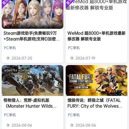
置顶
置顶
中文版
l***g
签到获取
28
点积分
安装中文
8月5日
）免安装
版
中文版
w******g
签到获取
49
点积分
8月4日
欢迎
w******g
加入本站
8月4日
欢迎
Z******U
加入本站
8月4日
欢迎
有*酱
加入本站
17分钟前
Steam游戏助手|免费畅玩9万
WeMod 超8000+单机游戏最新
+Steam单机游戏|支持D加密以
修改器 解锁专业版
e******i
签到获取
43
点积分
1小时前
及育碧D加密授权
欢迎
Q*H
加入本站
17小时前
PC单机
PC单机
欢迎
e******i
加入本站
17小时前
2026-07-20
2026-07-19
普洱
签到获取
39
点积分
17小时前
怪物猎人：荒野-虚拟机版
饿狼传说：群狼之城（FATAL
（Monster Hunter Wilds
FURY: City of the Wolves）
HYPERVISOR）免安装中文版
免安装中文版
PC单机
PC单机
2026-08-06
2026-08-06