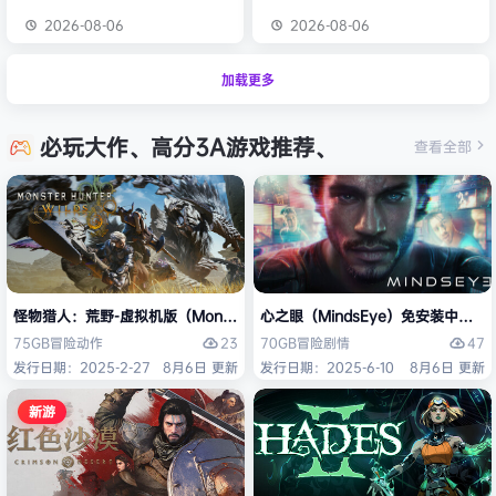
2026-08-06
2026-08-06
加载更多
必玩大作、高分3A游戏推荐、
查看全部
怪物猎人：荒野-虚拟机版（Monster Hunter Wilds HYPERVISOR）免
心之眼（MindsEye）免安装中文版
23
47
75GB
冒险
动作
70GB
冒险
剧情
发行日期：2025-2-27
8月6日 更新
发行日期：2025-6-10
8月6日 更新
新游