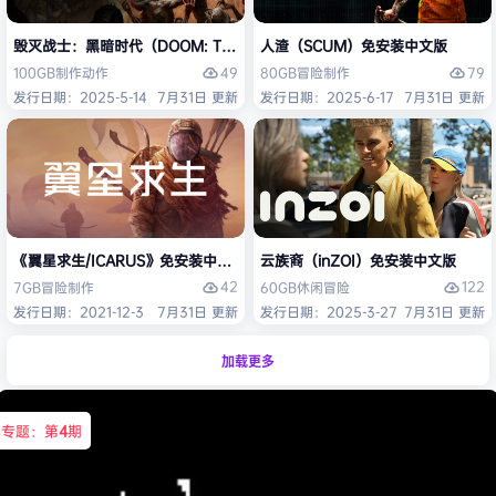
毁灭战士：黑暗时代（DOOM: The Dark Ages）免安装中文版
人渣（SCUM）免安装中文版
49
79
100GB
制作
动作
80GB
冒险
制作
发行日期：2025-5-14
7月31日 更新
发行日期：2025-6-17
7月31日 更新
《翼星求生/ICARUS》免安装中文版
云族裔（inZOI）免安装中文版
42
122
7GB
冒险
制作
60GB
休闲
冒险
发行日期：2021-12-3
7月31日 更新
发行日期：2025-3-27
7月31日 更新
加载更多
专题：第
4
期