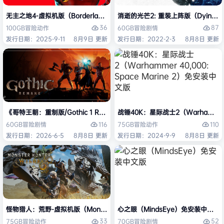
无主之地4-虚拟机版（Borderlands 4 HYPERVISOR）免安装中文版
消逝的光芒2: 重装上阵版（Dying Light
36
87
100GB
冒险
动作
60GB
冒险
剧情
发行日期：2025-9-11
8月9日 更新
发行日期：2022-2-3
8月8日 更新
《哥特王朝：重制版/Gothic 1 Remake》免安装中文版
战锤40K：星际战士2（Warhammer 4
116
110
60GB
冒险
剧情
75GB
冒险
动作
发行日期：2026-6-5
8月8日 更新
发行日期：2024-9-9
8月8日 更新
怪物猎人：荒野-虚拟机版（Monster Hunter Wilds HYPERVISOR）免
心之眼（MindsEye）免安装中文版
33
52
75GB
冒险
动作
70GB
冒险
剧情