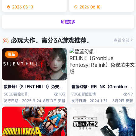
2026-08-10
2026-08-10
加载更多
必玩大作、高分3A游戏推荐、
查看全部
更新
寂静岭f（SILENT HILL f）免安装中文版
碧蓝幻想：RELINK（Granblue Fan
103
99
50GB
冒险
动作
90GB
冒险
剧情
发行日期：2025-9-24
8月10日 更新
发行日期：2024-1-31
8月9日 更新