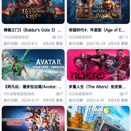
博德之门3（Baldur’s Gate 3）免安装中文版
帝国时代4：年度版（Age of Empires 
145
74
150GB
冒险
命运
50GB
冒险
制作
发行日期：2023-8-3
8月4日 更新
发行日期：2021-10-28
8月4日 更新
《阿凡达：潘多拉边境/Avatar: Frontiers of Pandora》免安装中文版
多重人生（The Alters）免安装中文
9
31
90GB
冒险
冒险游戏
50GB
冒险
制作
发行日期：2024-6-17
8月9日 更新
发行日期：2025-6-13
8月4日 更新