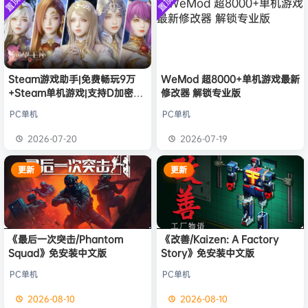
置顶
置顶
中文版
欢迎
D****Z
加入本站
安装中文
8月7日
）免安装
版
中文版
欢迎
有*酱
加入本站
8月7日
e******i
签到获取
43
点积分
8月7日
欢迎
Q*H
加入本站
8月6日
欢迎
2**0
加入本站
13小时前
Steam游戏助手|免费畅玩9万
WeMod 超8000+单机游戏最新
+Steam单机游戏|支持D加密以
修改器 解锁专业版
欢迎
m******9
加入本站
18小时前
及育碧D加密授权
欢迎
今***虎
加入本站
19小时前
PC单机
PC单机
欢迎
豆豆
加入本站
20小时前
2026-07-20
2026-07-19
欢迎
N**e
加入本站
20小时前
更新
更新
《最后一次突击/Phantom
《改善/Kaizen: A Factory
Squad》免安装中文版
Story》免安装中文版
PC单机
PC单机
2026-08-10
2026-08-10