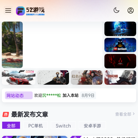
《识质存
在/PRAG
MATA》
《乐高蝙
免安装中
蝠侠：黑
文版
暗骑士之
007 初露锋芒（007 First
《剑星/St
《刺客信
遗/LEGO
网站动态
欢迎
沉*****松
加入本站
8月9日
Light ）免安装中文版
+修改器
条：
Batman:
影/Assas
欢迎
兔****
加入本站
8月8日
Legacy
极限竞
《原子之
红色沙漠-
生化危机
sin’s
of the
欢迎
q********6
加入本站
8月8日
速：地平
心/Atomi
虚拟机版
9：安魂
最新发布文章
Creed
查看全部
Dark
线
c
（Crimso
曲
大**颠
签到获取
64
点积分
8月8日
Shadow
Knight》
6（Forza
Heart》
n Desert
（Reside
s》免安装
全部
PC单机
Switch
安卓手游
欢迎
大**颠
加入本站
8月8日
免安装中
Horizon
免安装中
HYPERVI
nt Evil
版，非虚
文版
欢迎
我*的
加入本站
8月8日
6）免安装
文版
SOR）免
Requiem
拟机