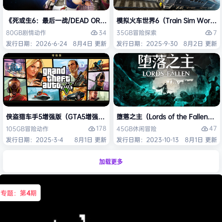
《死或生6：最后一战/DEAD OR ALIVE 6 Last Round》免安装中文版
模拟火车世界6（Train Sim Worl
34
7
80GB
剧情
动作
35GB
冒险
探索
发行日期：2026-6-24
8月4日 更新
发行日期：2025-9-30
8月2日 更新
侠盗猎车手5增强版（GTA5增强版（Grand Theft Auto V Enhanced
堕落之主（Lords of the Fallen
178
47
105GB
冒险
动作
45GB
休闲
冒险
发行日期：2025-3-4
8月1日 更新
发行日期：2023-10-13
8月1日 更新
加载更多
专题：第
4
期