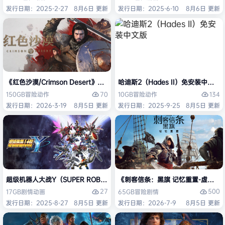
发行日期：2025-2-27
8月6日 更新
发行日期：2025-6-10
8月6日 更新
《红色沙漠/Crimson Desert》免安装中文版
哈迪斯2（Hades II）免安装中文版
70
134
150GB
冒险
动作
10GB
冒险
动作
发行日期：2026-3-19
8月5日 更新
发行日期：2025-9-25
8月5日 更新
超级机器人大战Y（SUPER ROBOT WARS Y）免安装中文版
《刺客信条：黑旗 记忆重置-虚拟机版/Assas
27
500
17GB
剧情
动画
65GB
冒险
剧情
发行日期：2025-8-27
8月5日 更新
发行日期：2026-7-9
8月5日 更新