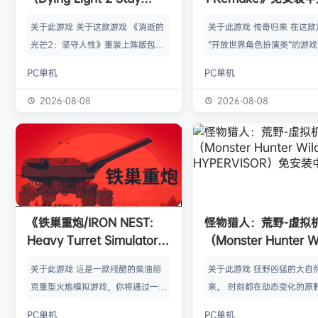
Human: Reloaded
关于此游戏 关于这款游戏 《消逝的
关于此游戏 传奇归来 在这款
Edition）免安装中文版
光芒2：坚守人性》重装上阵版包
“开放世界角色扮演类”的游
含： 《消逝的光芒2：坚守人性》
重制版中，重返采矿之谷。
PC单机
PC单机
《消逝的光芒2：坚守人性》猩红纽
手把手打造的、栩栩如生的
带DLC 距离第一部游戏的故事已经
界，这个世界会对您的各种
2026-08-08
2026-08-08
过去了20年，病毒占了上风，人类
动态反应。无论您是经验丰
正逐渐走向灭亡。你将扮演艾登·克
特王朝》老手，还是第一次
拉德威尔，一个流浪漫游者，负责运
民地，您都将获得一段真正
送货物和传递消息，在被丧尸病毒摧
演游戏历程，体验无与伦比
毁的荒芜世界中，保持着与仅存的几
拘束的探索。 欢迎来到殖民地
个生存者聚居点的联系。然而，你的
塔纳（Myrtana）王国遭受
《铁巢重炮/IRON NEST:
怪物猎人：荒野-虚拟
真正目标是找到妹妹米娅。为了逃离
野蛮兽人无休止的入侵。国
Heavy Turret Simulator》
（Monster Hunter W
华尔兹医生的…
世（Rh…
免安装中文版
HYPERVISOR）免
关于此游戏 這是一款殘酷的柴油朋
关于此游戏 狂野凶猛的大自
版
克重型火炮模拟游戏，你将通过一座
来。 时刻都在动态变化的原野
庞大的战争机器主宰整个战场。每一
是个关于生活在具有两面性
PC单机
PC单机