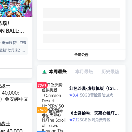
炸裂！
N BALL:
ZERO》免安装
 电光炸裂！ZER
超越“七龙珠Z 电
全部公告
七龙珠Z Spark
境界。化身超战
本周最热
本月最热
历史最热
地，突破极限的七
无前例丰富的角色
TOP1
Z、龙珠超、龙珠
红色沙漠-虚拟机版（Crims
on Desert HYPERVISO
，总计超过180
150GB
冒险
冒险游戏
8.4
★
R）免安装中文版
位角色都有独特的
巧。 让你拥有毁
TOP2
《太吾绘卷：天幕心帷/The
七龙珠史上最强的
Scroll of Taiwu : Beyond
25GB
休闲
免费专区
7.1
★
The Dom》免安装中文版
际战士
3D对战…
r 40,000: