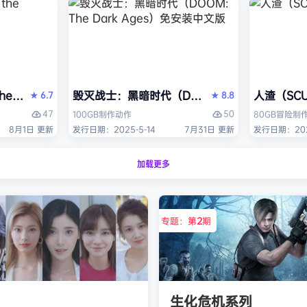
V Enhanced）免安装中文版
the Fallen）免安装中文版
毁灭战士：黑暗时代（DOOM: The Dark Ag
人渣（SC
6.7
8.8
★
★
47
50
100GB
制作
动作
80GB
冒险
制
8月1日 更新
发行日期：2025-5-14
7月31日 更新
发行日期：2025
加载更多
专题：第
2
期
生化危机系列