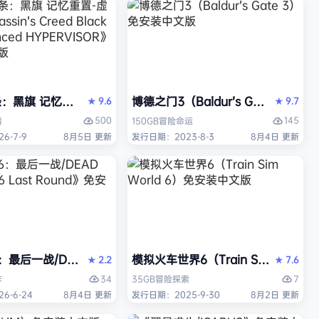
Y）免安装中文版
旗 记忆重置-虚拟机版/Assassin’s Creed Black Flag R
博德之门3（Baldur’s Gate 3）
9.6
9.7
★
★
500
145
情
150GB
冒险
命运
6-7-9
8月5日 更新
发行日期：2023-8-3
8月4日 更新
最后一战/DEAD OR ALIVE 6 Last Round》免安装中文版
模拟火车世界6（Train Sim Worl
2.2
7.6
★
★
34
7
作
35GB
冒险
探索
6-6-24
8月4日 更新
发行日期：2025-9-30
8月2日 更新