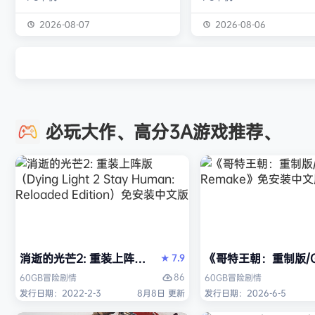
个拉杆、每一个刻度、每一次射击，
的怪物与人们的故事。 你会
全部由你亲自掌控。最高统帅部或许
狩猎强大怪物为生的“猎人”
2026-08-07
2026-08-06
会下达命令，但指挥链的终点就在你
猎获得的素材打造更强的武
的指尖。 他们无需承担后果——承
并逐渐解明这个世界与人们
担一切的是你，操作员。 让每一发
联。 进化的狩猎动作，寻求
炮弹都物尽其用。 电传打字机已校
断的沉浸感，究极的狩猎体
准，用于监听当地无线电信号。其中
你的到来。 故事 数年前，在
必玩大作、高分3A游戏推荐、
一台接收来自最高统帅部的【特级优
没有调查过的未踏足领域“封
先】指令，另一台则直接转接前线呼
的边境上，一名少年“纳塔”
叫。切记：每一条…
公会根…
消逝的光芒2: 重装上阵版（Dying Light 2 Stay Human: 
《哥特王朝：重制版/Go
7.9
★
86
60GB
冒险
剧情
60GB
冒险
剧情
发行日期：2022-2-3
8月8日 更新
发行日期：2026-6-5