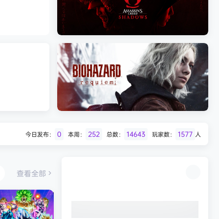
Batman: Legacy of the Dark Knight》
免安装中文版
《刺客信条：影/Assassin’s Creed
Shadows》免安装版，非虚拟机
0
252
14643
1577
今日发布：
本周：
总数：
玩家数：
人
Desert
生化危机9：安魂曲（Resident Evil
Requiem）免安装中文版
查看全部