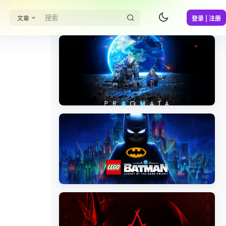
文章
登录 | 注册
《识质存在/PRAGMATA》免安装中文版
《乐高蝙蝠侠：黑暗骑士之遗/LEGO