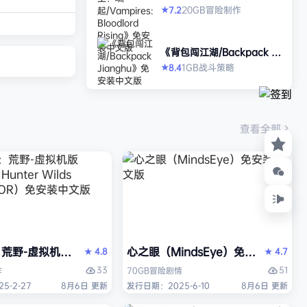
沙漠城市红石城。
es: Bloodlord Rising》免
20GB
冒险
制作
7.2
★
安装中文版
迪亚兹——一名退
了神秘的神经植入
《背包闯江湖/Backpack Ji
的记忆困扰。在电
anghu》免安装中文版
1GB
战斗
策略
8.4
★
，你将执行任务、
直面一场涉及失控
业与无序军事力量
场危机的波及范围
查看全部
 红石城 红石城
Space Marine 2）免安装中文版
野-虚拟机版（Monster Hunter Wilds HYPERVISOR）
心之眼（MindsEye）免安装中文版
4.8
4.7
★
★
33
51
作
70GB
冒险
剧情
5-2-27
8月6日 更新
发行日期：2025-6-10
8月6日 更新