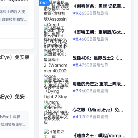
TOP3
《刺客信条：黑旗 记忆重
ne 2）免安装
置-虚拟机版/Assassin’s Cr
星际战士的超人技
65GB
冒险
剧情
9.6
★
eed Black Flag Resynced
用致命技能和毁灭
HYPERVISOR》免安装中文
版
尽的泰伦虫群。选
《哥特王朝：重制版/Gothi
，在恢弘的第三人
c 1 Remake》免安装中文
60GB
冒险
剧情
8.4
★
版
 在这款2011年
ne》的续作中，扮演
战锤40K：星际战士2（Wa
的副官德米特里安
rhammer 40,000: Space
75GB
冒险
动作
8.4
★
类的敌人，再次证
Marine 2）免安装中文版
远星球上展开史诗
系的恐怖乱象，并
消逝的光芒2: 重装上阵版
退永夜威胁。 投
（Dying Light 2 Stay Hu
60GB
冒险
剧情
7.9
★
man: Reloaded Edition）
sEye）免安
享受激烈而血腥…
免安装中文版
心之眼（MindsEye）免安
装中文版
70GB
冒险
剧情
4.7
dsEye》战役
★
是一款剧情叙事驱动
作冒险游戏，故事
《嗜血之王：崛起/Vampir