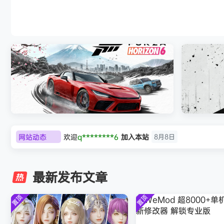
《剑星/Stellar Blade》本体+修改器
网站动态
欢迎
q********6
加入本站
8月8日
极限竞速：地平线6（Forza Horizon 6）免
《原子之心/
大**颠
签到获取
64
点积分
8月8日
安装中文版
欢迎
大**颠
加入本站
8月8日
最新发布文章
欢迎
我*的
加入本站
8月8日
欢迎
D****Z
加入本站
8月7日
置顶
置顶
欢迎
有*酱
加入本站
8月7日
e******i
签到获取
43
点积分
8月7日