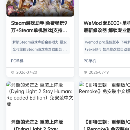
欢迎
Q*H
加入本站
8月6日
欢迎
e******i
加入本站
8月6日
普洱
签到获取
39
点积分
8月6日
欢迎
普洱
加入本站
8月6日
Steam游戏助手|免费畅玩9
WeMod 超8000+
欢迎
0**3
加入本站
8月6日
万+Steam单机游戏|支持D
最新修改器 解锁专业
欢迎
c***s
加入本站
8月6日
加密以及育碧D加密授权
解锁Steam游戏库的全部潜力 最安
wemod pro最新版本 下载
欢迎
沉*****松
加入本站
5小时前
全可靠的Steam游戏库增强服务 工
行exe即可 如果修改器自动更
欢迎
兔****
加入本站
21小时前
具优点： 不修改任何电脑设置、不
旧修改器目录 resources\ap
PC单机
PC单机
修改任何steam设置、安全可靠、
r 这个文件替换到新版的即可
可入库游戏总数 94000+、无视已
Mod 目前支持超过千款热门
2026-07-20
2026-07-19
下架和锁区游戏、支持大多数游戏联
且每周都会追加游戏列表。
机。 无需为每一款游戏单独付费，
修改器原作者都入驻了，所
只需支付一次工具费用或订阅费，即
内容更新应该也是最全、最
可永久访问工具库内的成千上万款游
千款游戏听起来不多，但其
戏，包括昂贵的3A大作。 极大地降
盖了主流热门游戏【资源名
低了玩游戏的经济门槛，让玩家可以
emod pro【资源版本】：
消逝的光芒2: 重装上阵版
《哥特王朝：重制版/Go
无压力地尝试各种类型的游戏。操
大…
（Dying Light 2 Stay
1 Remake》免安装
作…