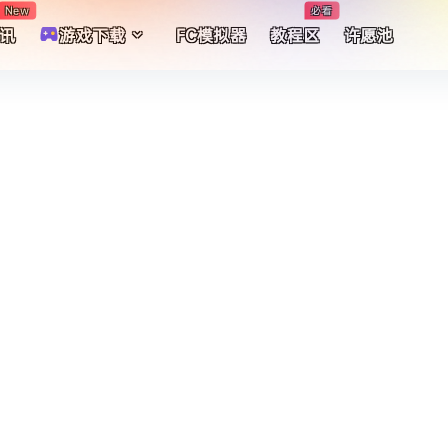
New
必看
讯
游戏下载
FC模拟器
教程区
许愿池