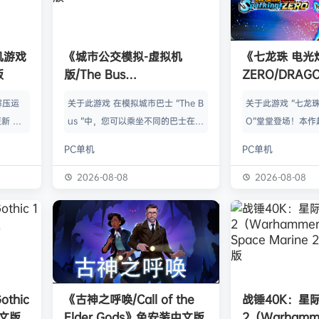
单机游戏
《城市公交模拟-虚拟机
《七龙珠 电光
版
版/The Bus
ZERO/DRAGO
HYPERVISOR》免安装中文
Sparking! 
解压运
关于此游戏 在模拟城市巴士 “The B
关于此游戏 “七龙珠
版
中文版
新 把
us ”中，您可以乘坐不同的巴士在柏
O”堂堂登场！本作
p.asa
林的不同路线上运送乘客。德国首都
光炸裂！”（即过去“
PC单机
PC单机
。 We
柏林以 1:1 的比例真实再现，无论是
ing!”）到达新的
游戏，
胜利纪念柱、勃兰登堡门还是亚历山
士，来体验惊天动
2026-08-08
2026-08-08
由于很多
大广场，都有许多著名景点等待您去
龙珠战斗吧！ 史
以修改器
发现。 在斯堪尼亚 Citywide 或
阵容收录包括龙珠
及时的。
其他特许公交车上，您可以向上车乘
GT以及部分电影版
实已经涵
客出售车票，并在一天中不同时间、
名战士的力量。每
称】：w
不同季节和不同天气条件下体验一次
能力、变身以及技
【资源
又一次的柏林之旅。车辆和行人的人
灭性的力量，成为
thic
《古神之呼唤/Call of the
战锤40K：星
工智能交…
战士！ 身临其境的
中文版
Elder Gods》免安装中文版
2（Warhamme