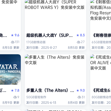
I）免安装中文版
超级机器人大战Y（SUPER ROBOT WARS 
《刺客信条：黑
9.6
8.3
★
★
131
27
17GB
剧情
动画
65GB
冒险
剧
8月5日 更新
发行日期：2025-8-27
8月5日 更新
发行日期：202
 Edition）免安装中文版
tar: Frontiers of Pandora》免安装中文版
多重人生（The Alters）免安装中文版
《死或生6：
7.8
9.0
★
★
9
31
50GB
冒险
制作
80GB
剧情
动
8月9日 更新
发行日期：2025-6-13
8月4日 更新
发行日期：202