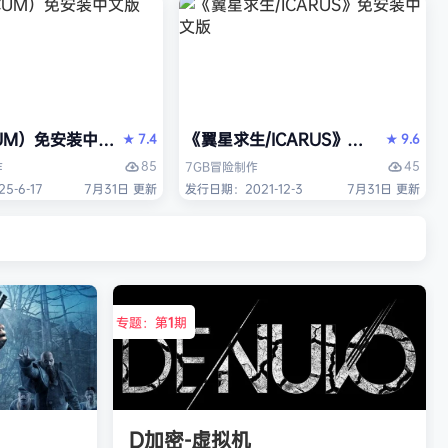
es）免安装中文版
UM）免安装中文版
《翼星求生/ICARUS》免安装中文版
7.4
9.6
★
★
85
45
作
7GB
冒险
制作
-6-17
7月31日 更新
发行日期：2021-12-3
7月31日 更新
专题：第
1
期
D加密-虚拟机