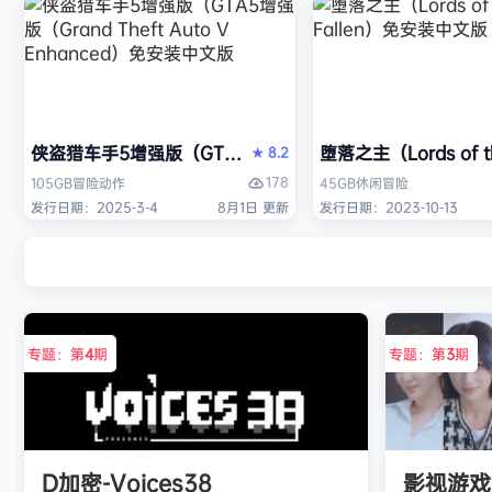
侠盗猎车手5增强版（GTA5增强版（Grand Theft Auto 
堕落之主（Lords of 
8.2
★
178
105GB
冒险
动作
45GB
休闲
冒险
发行日期：2025-3-4
8月1日 更新
发行日期：2023-10-13
专题：第
4
期
专题：第
3
期
D加密-Voices38
影视游戏