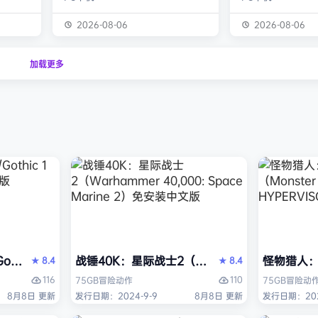
化为以
潮。从1999年的『饿狼 -MARK OF
背景设定在近未来
，使用狩
THE WOLVES-』起，时隔26年，
你将扮演雅各布·
2026-08-06
2026-08-06
器防具，
系列的最新作品『饿狼传说 City of
役士兵，因被植入
之间的关
the Wolves』终于登场！ ■新实装
体而饱受支离破碎
加载更多
连续不
了加速兴奋的“REV系统”！ 新实装
影化叙事的战役中
验正等待
的“REV系统”可以从战斗开始发动各
揭开过往谜团，并
公会还
种特殊攻击！“REV武技”、“REV加
人工智能、腐败企
禁之地”
速”，还有S.P.G.区…
的惊天阴谋——这
获救。
远不止红石城本身。
是…
Reloaded Edition）免安装中文版
thic 1 Remake》免安装中文版
战锤40K：星际战士2（Warhammer 40,000: 
怪物猎人：荒
8.4
8.4
★
★
116
110
75GB
冒险
动作
75GB
冒险
动
8月8日 更新
发行日期：2024-9-9
8月8日 更新
发行日期：202