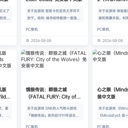
Space Mari
定义了
关于此游戏 密斯卡托尼克大学并不
关于此游戏 体验
中文版
戏的忠实
安宁。哈利·埃弗哈特教授一直强忍
能和残暴手段。利
探索一个
着视线中若隐若现的诡异阴影；学生
性武器消灭无穷无
PC单机
PC单机
开放世
伊万杰琳·德雷顿则被怪梦纠缠，总
择单人或多人模式
行动做出
是梦见十年前发掘出的一件文物。二
称战斗中保卫帝国。
2026-08-08
2026-08-08
富的《哥
人踏上了寻找答案的道路，而他们将
《Space Mari
被抛入殖
会发现远超想象的古老启示。 惊人
回归极限战士队列
的角色扮
的秘密 《海之呼唤》中基于物体和
·泰图斯，对战人
的、不受
观察的谜题重磅回归，且深度得到全
明你的忠诚。在遥
 米尔
面升级。在细腻渲染的环境中寻找线
级战斗，镇压银河
着一群
索吧。交替控制哈利和伊万杰琳，穿
揭露黑暗秘密，击
机版
饿狼传说：群狼之城
心之眼（Mind
王罗拔二
越时间和空间，破解复杂的多步骤谜
入星系级战争中！
ilds
（FATAL FURY: City of
装中文版
题。提示、图标和…
安装中文
the Wolves）免安装中文版
然，袭
关于此游戏 SNK的人气格斗游戏
关于此游戏 《Min
。 这
『饿狼传说』系列自1991年诞生以
《MindsEye》
的世界中
来一直引领着90年代格斗游戏的热
的惊悚风格单人动
PC单机
PC单机