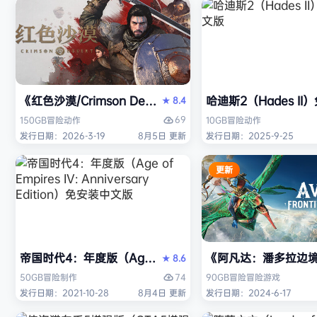
《红色沙漠/Crimson Desert》免安装中文版
哈迪斯2（Hades I
8.4
★
69
150GB
冒险
动作
10GB
冒险
动作
发行日期：2026-3-19
8月5日 更新
发行日期：2025-9-25
更新
帝国时代4：年度版（Age of Empires IV: Anniversary
《阿凡达：潘多拉边境/Ava
8.6
★
74
50GB
冒险
制作
90GB
冒险
冒险游戏
发行日期：2021-10-28
8月4日 更新
发行日期：2024-6-17