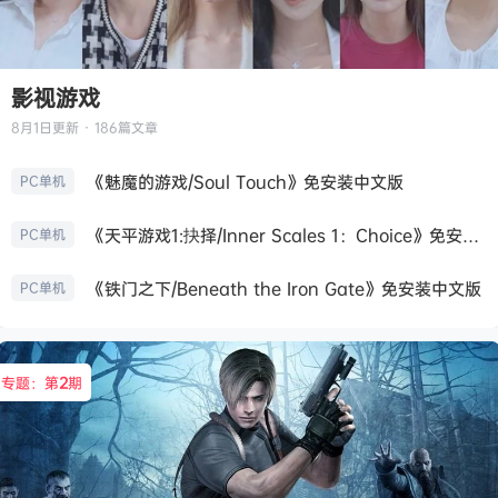
影视游戏
8月1日
更新 · 186篇文章
《魅魔的游戏/Soul Touch》免安装中文版
PC单机
《天平游戏1:抉择/Inner Scales 1：Choice》免安装中文版
PC单机
《铁门之下/Beneath the Iron Gate》免安装中文版
PC单机
专题：第
2
期