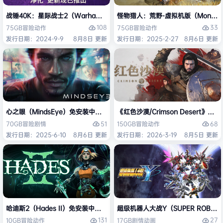
战锤40K：星际战士2（Warhammer 40,000: Space Marine 2）免安装
怪物猎人：荒野-虚拟机版（Monster H
108
33
75GB
冒险
动作
75GB
冒险
动作
发行日期：2024-9-9
8月8日 更新
发行日期：2025-2-27
8月6日 更新
心之眼（MindsEye）免安装中文版
《红色沙漠/Crimson Desert》免
51
68
70GB
冒险
剧情
150GB
冒险
动作
发行日期：2025-6-10
8月6日 更新
发行日期：2026-3-19
8月5日 更新
哈迪斯2（Hades II）免安装中文版
超级机器人大战Y（SUPER ROBOT
131
27
10GB
冒险
动作
17GB
剧情
动画