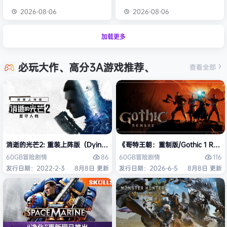
2026-08-06
2026-08-06
加载更多
必玩大作、高分3A游戏推荐、
查看全部
消逝的光芒2: 重装上阵版（Dying Light 2 Stay Human: Reloaded Ed
《哥特王朝：重制版/Gothic 1 Re
86
116
60GB
冒险
剧情
60GB
冒险
剧情
发行日期：2022-2-3
8月8日 更新
发行日期：2026-6-5
8月8日 更新