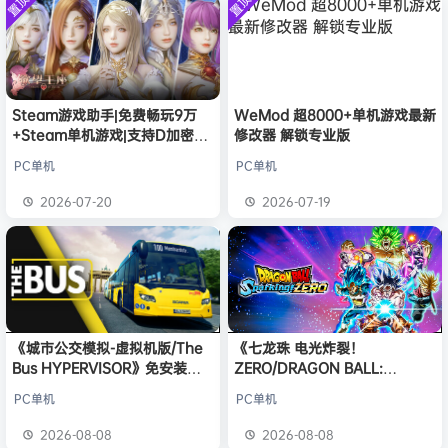
置顶
置顶
欢迎
e******i
加入本站
8月6日
中文版
安装中文
）免安装
普洱
签到获取
39
点积分
8月6日
版
中文版
欢迎
普洱
加入本站
8月6日
欢迎
0**3
加入本站
8月6日
欢迎
c***s
加入本站
8月6日
Steam游戏助手|免费畅玩9万
WeMod 超8000+单机游戏最新
欢迎
V****y
加入本站
8月6日
+Steam单机游戏|支持D加密以
修改器 解锁专业版
欢迎
兔****
加入本站
6小时前
及育碧D加密授权
PC单机
PC单机
欢迎
q********6
加入本站
8小时前
大**颠
签到获取
64
点积分
14小时前
2026-07-20
2026-07-19
《城市公交模拟-虚拟机版/The
《七龙珠 电光炸裂！
Bus HYPERVISOR》免安装中
ZERO/DRAGON BALL:
文版
Sparking! ZERO》免安装中文
PC单机
PC单机
版
2026-08-08
2026-08-08