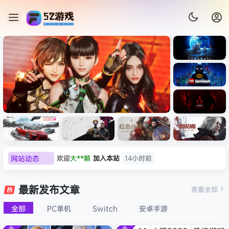
《识质存
在/PRAG
MATA》
《乐高蝙
免安装中
蝠侠：黑
文版
暗骑士之
de》本体
《刺客信条：黑旗 记忆重置-
《刺客信
遗/LEGO
欢迎
大**颠
加入本站
14小时前
网站动态
压即玩
虚拟机版/Assassin’s Creed
条：
Batman:
欢迎
我*的
加入本站
14小时前
影/Assas
Legacy
Black Flag Resynced
极限竞
《原子之
红色沙漠-
生化危机
欢迎
D****Z
加入本站
8月7日
sin’s
of the
速：地平
心/Atomi
虚拟机版
9：安魂
最新发布文章
Creed
查看全部
HYPERVISOR》免安装中文
Dark
欢迎
有*酱
加入本站
8月7日
线
c
（Crimso
曲
Shadow
Knight》
e******i
签到获取
43
点积分
8月7日
版
6（Forza
Heart》
n Desert
（Reside
s》免安装
全部
PC单机
Switch
安卓手游
免安装中
Horizon
免安装中
HYPERVI
nt Evil
欢迎
Q*H
加入本站
8月6日
版，非虚
文版
6）免安装
文版
SOR）免
Requiem
拟机