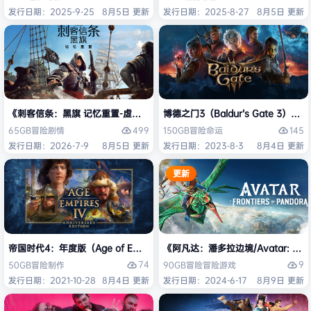
发行日期：2025-9-25
8月5日 更新
发行日期：2025-8-27
8月5日 更新
《刺客信条：黑旗 记忆重置-虚拟机版/Assassin’s Creed Black Flag Re
博德之门3（Baldur’s Gate 3）
499
145
65GB
冒险
剧情
150GB
冒险
命运
发行日期：2026-7-9
8月5日 更新
发行日期：2023-8-3
8月4日 更新
更新
帝国时代4：年度版（Age of Empires IV: Anniversary Edition）免安
《阿凡达：潘多拉边境/Avatar: Front
74
9
50GB
冒险
制作
90GB
冒险
冒险游戏
发行日期：2021-10-28
8月4日 更新
发行日期：2024-6-17
8月9日 更新