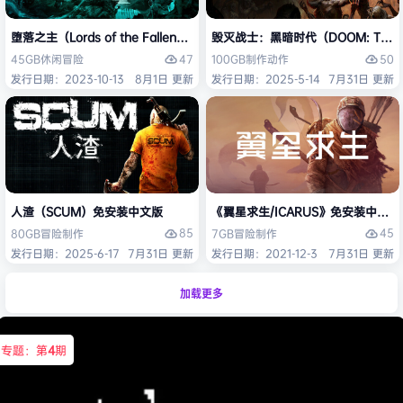
堕落之主（Lords of the Fallen）免安装中文版
毁灭战士：黑暗时代（DOOM: The D
47
50
45GB
休闲
冒险
100GB
制作
动作
发行日期：2023-10-13
8月1日 更新
发行日期：2025-5-14
7月31日 更新
人渣（SCUM）免安装中文版
《翼星求生/ICARUS》免安装中文版
85
45
80GB
冒险
制作
7GB
冒险
制作
发行日期：2025-6-17
7月31日 更新
发行日期：2021-12-3
7月31日 更新
加载更多
专题：第
4
期