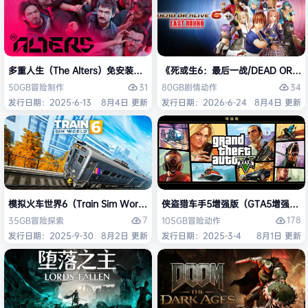
多重人生（The Alters）免安装中文版
《死或生6：最后一战/DEAD OR ALI
31
34
50GB
冒险
制作
80GB
剧情
动作
发行日期：2025-6-13
8月4日 更新
发行日期：2026-6-24
8月4日 更新
模拟火车世界6（Train Sim World 6）免安装中文版
侠盗猎车手5增强版（GTA5增强版（Gran
7
178
35GB
冒险
探索
105GB
冒险
动作
发行日期：2025-9-30
8月2日 更新
发行日期：2025-3-4
8月1日 更新