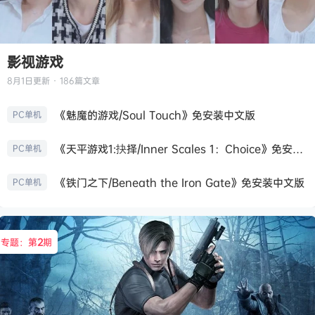
影视游戏
8月1日
更新 · 186篇文章
《魅魔的游戏/Soul Touch》免安装中文版
PC单机
《天平游戏1:抉择/Inner Scales 1：Choice》免安装中文版
PC单机
《铁门之下/Beneath the Iron Gate》免安装中文版
PC单机
专题：第
2
期