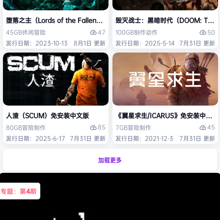
堕落之主（Lords of the Fallen）免安装中文版
毁灭战士：黑暗时代（DOOM: The D
47
50
45GB
休闲
冒险
100GB
制作
动作
发行日期：2023-10-13
8月1日 更新
发行日期：2025-5-14
7月31日 更新
人渣（SCUM）免安装中文版
《翼星求生/ICARUS》免安装中文版
85
45
80GB
冒险
制作
7GB
冒险
制作
发行日期：2025-6-17
7月31日 更新
发行日期：2021-12-3
7月31日 更新
加载更多
专题：第
4
期