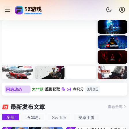
《识质存
在/PRAG
MATA》
《乐高蝙
免安装中
蝠侠：黑
文版
暗骑士之
007 初露锋芒（007 First
《剑星/St
《刺客信
遗/LEGO
网站动态
大**颠
签到获取
64
点积分
8月8日
Light ）免安装中文版
+修改器
条：
Batman:
影/Assas
欢迎
大**颠
加入本站
8月8日
Legacy
极限竞
《原子之
红色沙漠-
生化危机
sin’s
of the
欢迎
我*的
加入本站
8月8日
速：地平
心/Atomi
虚拟机版
9：安魂
最新发布文章
Creed
查看全部
Dark
线
c
（Crimso
曲
欢迎
D****Z
加入本站
8月7日
Shadow
Knight》
6（Forza
Heart》
n Desert
（Reside
s》免安装
全部
PC单机
Switch
安卓手游
欢迎
有*酱
加入本站
8月7日
免安装中
Horizon
免安装中
HYPERVI
nt Evil
版，非虚
文版
e******i
签到获取
43
点积分
8月7日
6）免安装
文版
SOR）免
Requiem
拟机