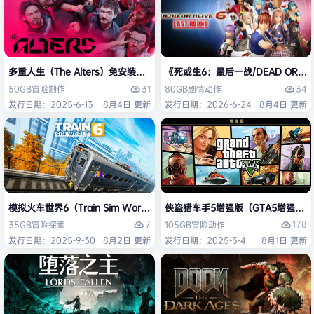
多重人生（The Alters）免安装中文版
《死或生6：最后一战/DEAD OR ALI
31
34
50GB
冒险
制作
80GB
剧情
动作
发行日期：2025-6-13
8月4日 更新
发行日期：2026-6-24
8月4日 更新
模拟火车世界6（Train Sim World 6）免安装中文版
侠盗猎车手5增强版（GTA5增强版（Gran
7
178
35GB
冒险
探索
105GB
冒险
动作
发行日期：2025-9-30
8月2日 更新
发行日期：2025-3-4
8月1日 更新