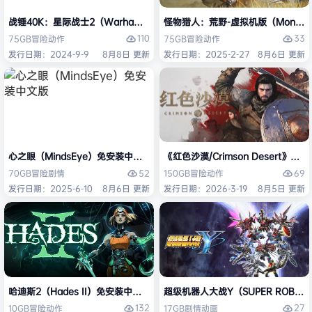
战锤40K：星际战士2（Warhammer 40,000: Space Marine 2）免安装
怪物猎人：荒野-虚拟机版（Monster H
110
33
75GB
冒险
动作
75GB
冒险
动作
发行日期：2024-9-9
8月8日 更新
发行日期：2025-2-27
8月6日 更新
心之眼（MindsEye）免安装中文版
《红色沙漠/Crimson Desert》免
52
69
70GB
冒险
剧情
150GB
冒险
动作
发行日期：2025-6-10
8月6日 更新
发行日期：2026-3-19
8月5日 更新
哈迪斯2（Hades II）免安装中文版
超级机器人大战Y（SUPER ROBOT
132
27
10GB
冒险
动作
17GB
剧情
动画