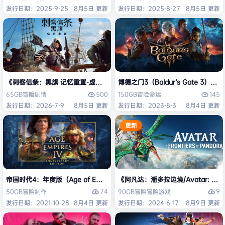
发行日期：2025-9-25
8月5日 更新
发行日期：2025-8-27
8月5日 更新
《刺客信条：黑旗 记忆重置-虚拟机版/Assassin’s Creed Black Flag Re
博德之门3（Baldur’s Gate 3）
500
145
65GB
冒险
剧情
150GB
冒险
命运
发行日期：2026-7-9
8月5日 更新
发行日期：2023-8-3
8月4日 更新
更新
帝国时代4：年度版（Age of Empires IV: Anniversary Edition）免安
《阿凡达：潘多拉边境/Avatar: Front
74
9
50GB
冒险
制作
90GB
冒险
冒险游戏
发行日期：2021-10-28
8月4日 更新
发行日期：2024-6-17
8月9日 更新