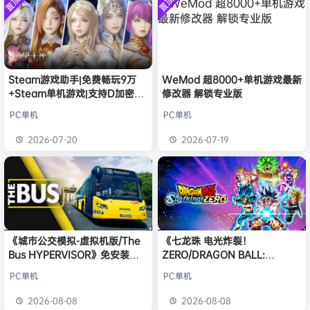
置顶
置顶
中文版
欢迎
Q*H
加入本站
8月6日
安装中文
）免安装
版
中文版
欢迎
e******i
加入本站
8月6日
普洱
签到获取
39
点积分
8月6日
欢迎
今***虎
加入本站
1小时前
欢迎
豆豆
加入本站
2小时前
Steam游戏助手|免费畅玩9万
WeMod 超8000+单机游戏最新
+Steam单机游戏|支持D加密以
修改器 解锁专业版
欢迎
N**e
加入本站
2小时前
及育碧D加密授权
欢迎
沉*****松
加入本站
9小时前
PC单机
PC单机
欢迎
兔****
加入本站
8月8日
2026-07-20
2026-07-19
欢迎
q********6
加入本站
8月8日
《城市公交模拟-虚拟机版/The
《七龙珠 电光炸裂！
Bus HYPERVISOR》免安装中
ZERO/DRAGON BALL:
文版
Sparking! ZERO》免安装中文
PC单机
PC单机
版
2026-08-08
2026-08-08