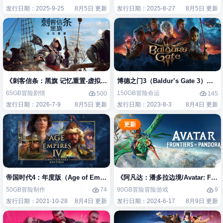
发行日期：2025-9-25
8月5日 更新
发行日期：2025-8-27
8月5日 更新
《刺客信条：黑旗 记忆重置-虚拟机版/Assassin’s Creed Black Flag Re
博德之门3（Baldur’s Gate 3）免
65GB
冒险
剧情
150GB
冒险
命运
500
145
发行日期：2026-7-9
8月5日 更新
发行日期：2023-8-3
8月4日 更新
更新
帝国时代4：年度版（Age of Empires IV: Anniversary Edition）免安装
《阿凡达：潘多拉边境/Avatar: Front
50GB
冒险
制作
90GB
冒险
冒险游戏
74
9
发行日期：2021-10-28
8月4日 更新
发行日期：2024-6-17
8月9日 更新