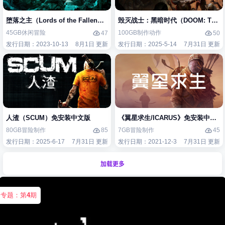
堕落之主（Lords of the Fallen）免安装中文版
毁灭战士：黑暗时代（DOOM: The D
45GB
休闲
冒险
100GB
制作
动作
47
50
发行日期：2023-10-13
8月1日 更新
发行日期：2025-5-14
7月31日 更新
人渣（SCUM）免安装中文版
《翼星求生/ICARUS》免安装中文版
80GB
冒险
制作
7GB
冒险
制作
85
45
发行日期：2025-6-17
7月31日 更新
发行日期：2021-12-3
7月31日 更新
加载更多
专题：第
4
期