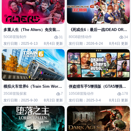
多重人生（The Alters）免安装中文版
《死或生6：最后一战/DEAD OR ALIV
50GB
冒险
制作
80GB
剧情
动作
31
34
发行日期：2025-6-13
8月4日 更新
发行日期：2026-6-24
8月4日 更新
模拟火车世界6（Train Sim World 6）免安装中文版
侠盗猎车手5增强版（GTA5增强版（Gran
35GB
冒险
探索
105GB
冒险
动作
7
178
发行日期：2025-9-30
8月2日 更新
发行日期：2025-3-4
8月1日 更新