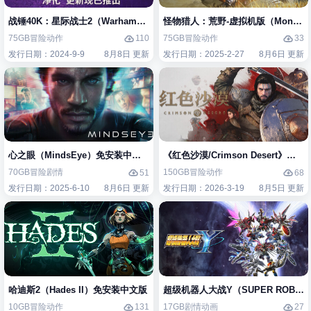
战锤40K：星际战士2（Warhammer 40,000: Space Marine 2）免安装中
怪物猎人：荒野-虚拟机版（Monster H
75GB
冒险
动作
75GB
冒险
动作
110
33
发行日期：2024-9-9
8月8日 更新
发行日期：2025-2-27
8月6日 更新
心之眼（MindsEye）免安装中文版
《红色沙漠/Crimson Desert》免
70GB
冒险
剧情
150GB
冒险
动作
51
68
发行日期：2025-6-10
8月6日 更新
发行日期：2026-3-19
8月5日 更新
哈迪斯2（Hades II）免安装中文版
超级机器人大战Y（SUPER ROBOT
10GB
冒险
动作
17GB
剧情
动画
131
27