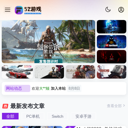
《识质存
在/PRAG
MATA》
《乐高蝙
免安装中
蝠侠：黑
文版
暗骑士之
《刺客信条：黑旗 记忆重置-
007 初露锋
《刺客信
遗/LEGO
网站动态
欢迎
我*的
加入本站
8月8日
虚拟机版/Assassin’s Creed
Light
条：
Batman:
影/Assass
Legacy of
欢迎
D****Z
加入本站
8月7日
Black Flag Resynced
极限竞
《原子之
红色沙漠-
生化危机
in’s
the Dark
欢迎
有*酱
加入本站
8月7日
速：地平
心/Atomic
虚拟机版
9：安魂
Creed
最新发布文章
查看全部
HYPERVISOR》免安装中文
Knight》
线
Heart》免
（Crimso
曲
e******i
签到获取
43
点积分
8月7日
Shadows
免安装中
版
6（Forza
安装中文
n Desert
（Reside
》免安装
全部
PC单机
Switch
安卓手游
欢迎
Q*H
加入本站
8月6日
文版
Horizon
版
HYPERVI
nt Evil
版，非虚
欢迎
e******i
加入本站
8月6日
6）免安装
SOR）免
Requiem
拟机