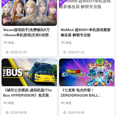
置顶
置顶
中文版
安装中文
）免安装
普洱
签到获取
39
点积分
8月6日
版
中文版
欢迎
普洱
加入本站
8月6日
欢迎
0**3
加入本站
8月6日
欢迎
c***s
加入本站
8月6日
欢迎
沉*****松
加入本站
4小时前
Steam游戏助手|免费畅玩9万
WeMod 超8000+单机游戏最新
+Steam单机游戏|支持D加密以
修改器 解锁专业版
欢迎
兔****
加入本站
20小时前
及育碧D加密授权
欢迎
q********6
加入本站
23小时前
PC单机
PC单机
大**颠
签到获取
64
点积分
8月8日
2026-07-20
2026-07-19
欢迎
大**颠
加入本站
8月8日
《城市公交模拟-虚拟机版/The
《七龙珠 电光炸裂！
Bus HYPERVISOR》免安装中
ZERO/DRAGON BALL:
文版
Sparking! ZERO》免安装中文
PC单机
PC单机
版
2026-08-08
2026-08-08