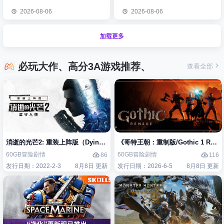
2026-08-06
2026-08-06
加载更多
必玩大作、高分3A游戏推荐、
查看全部
消逝的光芒2: 重装上阵版（Dying Light 2 Stay Human: Reloaded Edi
《哥特王朝：重制版/Gothic 1 Re
60GB
冒险
剧情
60GB
冒险
剧情
86
116
发行日期：2022-2-3
8月8日 更新
发行日期：2026-6-5
8月8日 更新