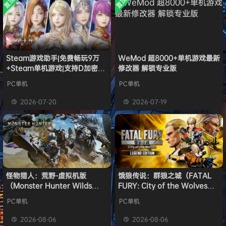
置顶
置顶
中文版
w******g
签到获取
安装中文
49
点积分
8月4日
）免安装
版
中文版
欢迎
w******g
加入本站
8月4日
欢迎
Z******U
加入本站
8月4日
欢迎
k******2
加入本站
8月4日
欢迎
C****i
加入本站
8月4日
Steam游戏助手|免费畅玩9万
WeMod 超8000+单机游戏最新
+Steam单机游戏|支持D加密以
修改器 解锁专业版
欢迎
Q*H
加入本站
14小时前
及育碧D加密授权
欢迎
e******i
加入本站
14小时前
PC单机
PC单机
普洱
签到获取
39
点积分
14小时前
2026-07-20
2026-07-19
欢迎
普洱
加入本站
14小时前
怪物猎人：荒野-虚拟机版
饿狼传说：群狼之城（FATAL
（Monster Hunter Wilds
FURY: City of the Wolves）
HYPERVISOR）免安装中文版
免安装中文版
PC单机
PC单机
2026-08-06
2026-08-06