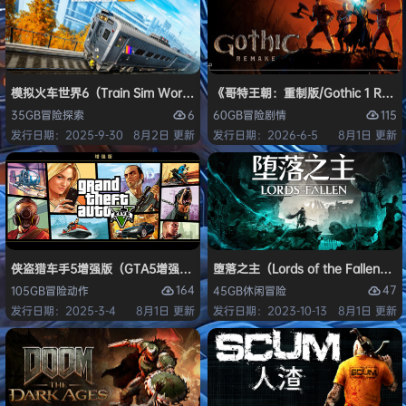
模拟火车世界6（Train Sim World 6）免安装中文版
《哥特王朝：重制版/Gothic 1 Re
6
115
35GB
冒险
探索
60GB
冒险
剧情
发行日期：2025-9-30
8月2日 更新
发行日期：2026-6-5
8月1日 更新
侠盗猎车手5增强版（GTA5增强版（Grand Theft Auto V Enhanced
堕落之主（Lords of the Fallen
164
47
105GB
冒险
动作
45GB
休闲
冒险
发行日期：2025-3-4
8月1日 更新
发行日期：2023-10-13
8月1日 更新