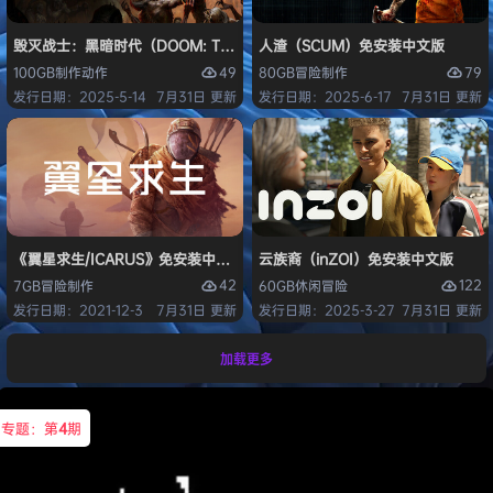
毁灭战士：黑暗时代（DOOM: The Dark Ages）免安装中文版
人渣（SCUM）免安装中文版
49
79
100GB
制作
动作
80GB
冒险
制作
发行日期：2025-5-14
7月31日 更新
发行日期：2025-6-17
7月31日 更新
《翼星求生/ICARUS》免安装中文版
云族裔（inZOI）免安装中文版
42
122
7GB
冒险
制作
60GB
休闲
冒险
发行日期：2021-12-3
7月31日 更新
发行日期：2025-3-27
7月31日 更新
加载更多
专题：第
4
期