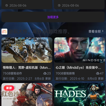
2026-08-06
2026-08-06
加载更多
必玩大作、高分3A游戏推荐、
查看全部
怪物猎人：荒野-虚拟机版（Monster Hunter Wilds HYPERVISOR）免
心之眼（MindsEye）免安装中文版
23
47
75GB
冒险
动作
70GB
冒险
剧情
发行日期：2025-2-27
8月6日 更新
发行日期：2025-6-10
8月6日 更新
新游