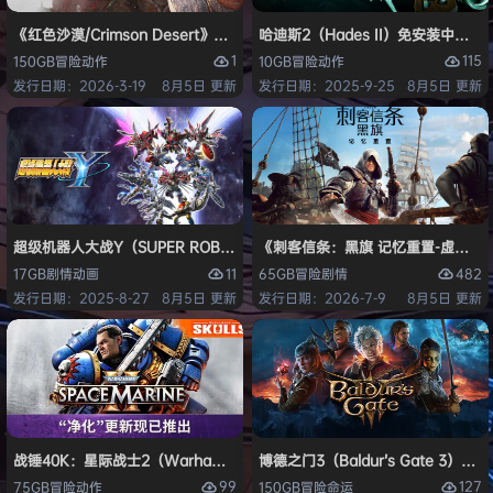
《红色沙漠/Crimson Desert》免安装中文版
哈迪斯2（Hades II）免安装中文版
1
115
150GB
冒险
动作
10GB
冒险
动作
发行日期：2026-3-19
8月5日 更新
发行日期：2025-9-25
8月5日 更新
超级机器人大战Y（SUPER ROBOT WARS Y）免安装中文版
《刺客信条：黑旗 记忆重置-虚拟机版/Assas
11
482
17GB
剧情
动画
65GB
冒险
剧情
发行日期：2025-8-27
8月5日 更新
发行日期：2026-7-9
8月5日 更新
战锤40K：星际战士2（Warhammer 40,000: Space Marine 2）免安装
博德之门3（Baldur’s Gate 3）
99
127
75GB
冒险
动作
150GB
冒险
命运