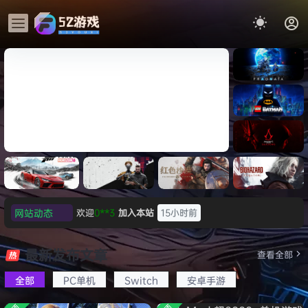
《识质存
在/PRAG
MATA》
《乐高蝙
免安装中
蝠侠：黑
文版
暗骑士之
《刺客信条：黑旗 记忆重置-
007 初露
《刺客信
遗/LEGO
网站动态
欢迎
0**3
加入本站
15小时前
虚拟机版/Assassin’s Creed
Light
条：
Batman:
影/Assas
欢迎
c***s
加入本站
17小时前
Legacy
Black Flag Resynced
极限竞
《原子之
红色沙漠-
生化危机
sin’s
of the
欢迎
V****y
加入本站
19小时前
速：地平
心/Atomi
虚拟机版
9：安魂
最新发布文章
Creed
查看全部
HYPERVISOR》免安装中文
Dark
线
c
（Crimso
曲
欢迎
j***j
加入本站
19小时前
Shadow
Knight》
版
6（Forza
Heart》
n Desert
（Reside
s》免安装
全部
PC单机
Switch
安卓手游
欢迎
1******4
加入本站
8月5日
免安装中
Horizon
免安装中
HYPERVI
nt Evil
版，非虚
文版
l***g
签到获取
28
点积分
8月5日
6）免安装
文版
SOR）免
Requiem
拟机