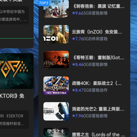
TOP3
《刺客信条：黑旗 记忆重
置-虚拟机版/Assassin’s Cr
款以中世纪中国为
65GB
冒险
剧情
9.6
★
eed Black Flag Resynced
市建造游戏中，规
HYPERVISOR》免安装中文
版
心。你从一名朴实
云族裔（inZOI）免安装中
渐进地规划、生产
文版
60GB
休闲
冒险
7.7
★
管理村民，搭建生
让你的村落以自己
《哥特王朝：重制版/Gothi
—无压力，并享受
c 1 Remake》免安装中文
60GB
冒险
剧情
8.4
★
就感。 探索三大
版
、沙漠平原与肥沃
独特资源、挑战与
战锤40K：星际战士2（Wa
景致。地貌不仅是
rhammer 40,000: Space
75GB
冒险
动作
8.4
★
Marine 2）免安装中文版
KTORI》免
的策略与可达成的
…
消逝的光芒2: 重装上阵版
（Dying Light 2 Stay Hu
60GB
冒险
剧情
7.9
I 《SEKTOR
★
man: Reloaded Edition）
的双摇杆射击游
免安装中文版
技音乐的激烈。谨
堕落之主（Lords of the F