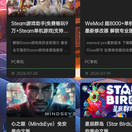
欢迎
Z******U
加入本站
8月4日
欢迎
k******2
加入本站
8月4日
欢迎
C****i
加入本站
8月4日
欢迎
Q*H
加入本站
14小时前
Steam游戏助手|免费畅玩9
WeMod 超8000+
欢迎
e******i
加入本站
14小时前
万+Steam单机游戏|支持D
最新修改器 解锁专业
普洱
签到获取
39
点积分
14小时前
加密以及育碧D加密授权
解锁Steam游戏库的全部潜力 最安
wemod pro最新版本 下载
欢迎
普洱
加入本站
14小时前
全可靠的Steam游戏库增强服务 工
行exe即可 如果修改器自动更
欢迎
0**3
加入本站
15小时前
具优点： 不修改任何电脑设置、不
旧修改器目录 resources\ap
PC单机
PC单机
修改任何steam设置、安全可靠、
r 这个文件替换到新版的即可
可入库游戏总数 94000+、无视已
Mod 目前支持超过千款热门
2026-07-20
2026-07-19
下架和锁区游戏、支持大多数游戏联
且每周都会追加游戏列表。
机。 无需为每一款游戏单独付费，
修改器原作者都入驻了，所
只需支付一次工具费用或订阅费，即
内容更新应该也是最全、最
可永久访问工具库内的成千上万款游
千款游戏听起来不多，但其
戏，包括昂贵的3A大作。 极大地降
盖了主流热门游戏【资源名
低了玩游戏的经济门槛，让玩家可以
emod pro【资源版本】：
心之眼（MindsEye）免安
星辰群岛（Star Bird
无压力地尝试各种类型的游戏。操
大…
装中文版
安装中文版
作…