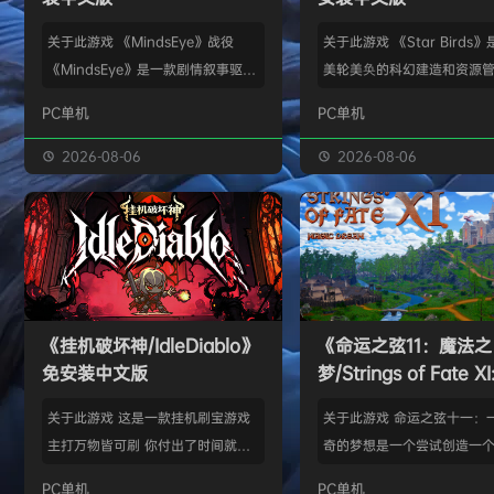
关于此游戏 《MindsEye》战役
关于此游戏 《Star Birds
《MindsEye》是一款剧情叙事驱动
美轮美奂的科幻建造和资源
的惊悚风格单人动作冒险游戏，故事
戏，你将指引遨游太空的鸟
PC单机
PC单机
背景设定在近未来沙漠城市红石城。
群繁盛起来。不论是熟知此
你将扮演雅各布·迪亚兹——一名退
老手玩家，还是只想浅尝神
2026-08-06
2026-08-06
役士兵，因被植入了神秘的神经植入
味的路人过客，星辰群鸟都
体而饱受支离破碎的记忆困扰。在电
的陪伴。什么，你说是因为
影化叙事的战役中，你将执行任务、
你，就立马出乱子？哎呀呀
揭开过往谜团，并直面一场涉及失控
是其中一个原因而已啦。 扫
人工智能、腐败企业与无序军事力量
的小行星，操纵漫游车揭露
的惊天阴谋——这场危机的波及范围
的资源，可能是冰块和金属
《挂机破坏神/IdleDiablo》
《命运之弦11：魔法之
远不止红石城本身。 红石城 红石城
是某些未知之物。建造生产
免安装中文版
梦/Strings of Fate XI
是…
便开采资…
Magic dream》免
关于此游戏 这是一款挂机刷宝游戏
关于此游戏 命运之弦十一：
版
主打万物皆可刷 你付出了时间就必
奇的梦想是一个尝试创造一
然会有所收获 没有最强的装备 只有
想冒险世界的RPG类型的球迷
PC单机
PC单机