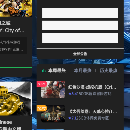
狼之城
 City of
s）免安装中文版
的人气格斗游戏
1991年诞生以
全部公告
年代格斗游戏的热
狼 -MARK OF
本周最热
本月最热
历史最热
』起，时隔26年，
传说 City of
TOP1
终于登场！ ■新实装
红色沙漠-虚拟机版（Crims
on Desert HYPERVISO
系统”！ 新实装
150GB
冒险
冒险游戏
8.4
★
R）免安装中文版
以从战斗开始发动各
武技”、“REV加
TOP2
《太吾绘卷：天幕心帷/The
…
Scroll of Taiwu : Beyond
25GB
休闲
免费专区
7.1
★
The Dom》免安装中文版
nese
》免安装中文版