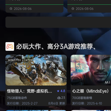
独属于你的强大构筑 装备获取 游戏
虚幻引擎的帮助下，使用已
中的[装备][技能][护身符]主要通过
图形技术和机制以丰富多彩
2026-08-06
2026-08-06
与怪物战斗胜利后随机获得 并可通
现游戏世界。 玩家将看到一
过[打造]、[合成]等系统将装备打造
的世界，令人兴奋的任务，
成[绝世神器]从而战胜更加强大的怪
的情节和谜题。 英雄将面临
物 社交媒体 官方1群：190422729
的战斗和与老板的战斗，无
章节&难度 游戏主要拥有5个章节，
面上还是在地牢里。 你必须
必玩大作、高分3A游戏推荐、
每个大型章节有若干小关卡。 难度
组由命运聚集的五个角色来
可分为：…
伟大的使命-从古老的邪恶中
球！ 一个古老…
怪物猎人：荒野-虚拟机版（Monster Hunter Wilds HY
心之眼（MindsEy
4.8
★
23
75GB
冒险
动作
70GB
冒险
剧情
发行日期：2025-2-27
8月6日 更新
发行日期：2025-6-10