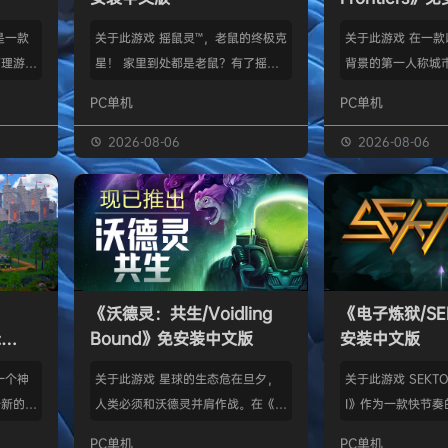
》是一款
关于此游戏 摇鼠灵™，老鼠的终极克
关于此游戏 在一
管理游
星！ 家里到处都是老鼠？有了摇鼠
背景的第一人称城
群，让族
灵™，彻底告别鼠患！全新手段，杀
划、建造并放松身
PC单机
PC单机
类题材的
灭所有不速之客！拿在手上大力摇，
的工匠起步，循序
游太空滋
剩下的交给摇鼠灵™就行了。不用夹
并筑起宏伟建筑。
2026-08-06
2026-08-06
会感激你
子，不会搞得乱糟糟，也不用偷偷摸
产链，打磨物流，
鸟群没了
摸丢死老鼠！ 有了摇鼠灵™，一切尽
的节奏繁荣发展—
，这也只
在掌握！把那只老鼠摇到服从，看着
精巧系统带来的成
描附近
“鼠条”填满。摇得多了，就能慢慢彻
区域——山间隘口
各种隐藏
底解决你的问题了。摇鼠灵™起效
河谷——各自拥有
，也可能
快，用法简单，效果绝佳，让你的烦
令人忍不住截图的
《沃德灵：共生/Voidling
《电子炼狱/SE
设施，以
恼瞬间无影无踪。 为什么选择摇鼠
背景；它会塑造你
:
Bound》免安装中文版
安装中文版
灵™？ 轻松…
目标。发掘古老工
安装中文
一个神
关于此游戏 星球的生态危在旦夕，
关于此游戏 SEKTOR
个新的幻
人类必须和沃德灵并肩作战。在《沃
I》作为一款快节奏
。 在
德灵：共生》中，你将扮演一名太空
戏，融合了硬式科
PC单机
PC单机