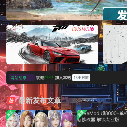
《刺客信条：黑旗 记忆重置-虚拟机版/Assassin’
HYPERVISOR》免安装中文版
网站动态
欢迎
c***s
加入本站
16小时前
极限竞速：地平线6（Forza Horizon 6）免
《原子之心/
欢迎
V****y
加入本站
19小时前
安装中文版
欢迎
j***j
加入本站
19小时前
最新发布文章
欢迎
1******4
加入本站
8月5日
l***g
签到获取
28
点积分
8月5日
置顶
置顶
w******g
签到获取
49
点积分
8月4日
欢迎
w******g
加入本站
8月4日