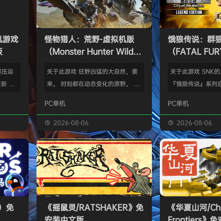
单机游戏
怪物猎人：荒野-虚拟机版
饿狼传说：群
版
（Monster Hunter Wilds
（FATAL FURY:
HYPERVISOR）免安装中文
the Wolve
解压运
关于此游戏 狂野凶猛的大自然，袭
关于此游戏 SNK
版
新 把
来。 时刻都在动态变化的原野。 这
『饿狼传说』系列自
p.asa
是个关于生活在具有两面性的世界中
来一直引领着90
PC单机
PC单机
。 We
的怪物与人们的故事。 你会化为以
潮。从1999年的『饿
游戏，
狩猎强大怪物为生的“猎人”，使用狩
THE WOLVES-
2026-08-06
2026-08-06
由于很多
猎获得的素材打造更强的武器防具，
系列的最新作品『饿狼
以修改器
并逐渐解明这个世界与人们之间的关
the Wolves』
及时的。
联。 进化的狩猎动作，寻求连续不
了加速兴奋的“REV
实已经涵
断的沉浸感，究极的狩猎体验正等待
的“REV系统”可
称】：w
你的到来。 故事 数年前，在公会还
种特殊攻击！“REV
【资源
没有调查过的未踏足领域“封禁之地”
速”，还有S.P.G.区
s）免
《摇鼠灵/RATSHAKER》免
《华夏山河/Chi
的边境上，一名少年“纳塔”获救。
安装中文版
Frontiers
公会根…