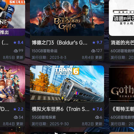
ack Flag Resynced HYPERVISOR》免安装中文版
arhammer 40,000: Space Marine 2）免安装中文版
博德之门3（Baldur’s Gate 3）免安装中文版
消逝的光芒2:
8.4
9.7
★
★
99
127
150GB
冒险
命运
60GB
冒险
剧
8月5日 更新
发行日期：2023-8-3
8月4日 更新
发行日期：202
AD OR ALIVE 6 Last Round》免安装中文版
模拟火车世界6（Train Sim World 6）免安装
《哥特王朝：
2.2
7.6
★
★
34
6
35GB
冒险
探索
60GB
冒险
剧
8月4日 更新
发行日期：2025-9-30
8月2日 更新
发行日期：202