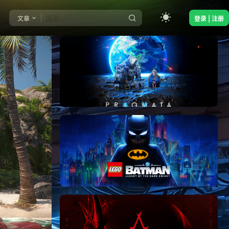
文章
登录 | 注册
《识质存在/PRAGMATA》免安装中文版
《乐高蝙蝠侠：黑暗骑士之遗/LEGO