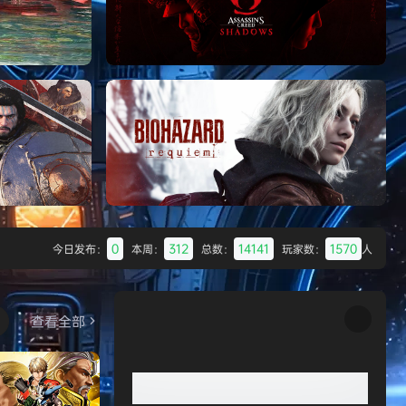
Batman: Legacy of the Dark Knight》
免安装中文版
007 初露锋芒（007 First Li
《刺客信条：影/Assassin’s Creed
Shadows》免安装版，非虚拟机
0
312
14141
1570
今日发布：
本周：
总数：
玩家数：
人
Desert
生化危机9：安魂曲（Resident Evil
Requiem）免安装中文版
查看全部