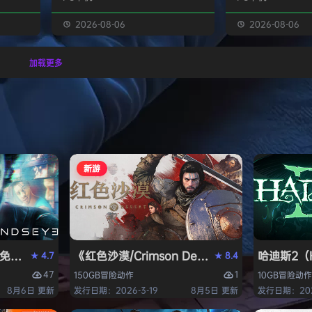
经熟悉的
生物学家，与被称为“沃德灵”的生物
慎选择升级项目，
的方式呈
神经链接。不断孵化、培育、升级、
置身风云变幻的战
2026-08-06
2026-08-06
个开放
进化你的沃德灵伙伴们，与它们一同
地敌人和恢弘的头
一个有趣
对抗寄生疫病，夺回被腐败蹂躏的绿
全神贯注，玩法令
加载更多
与怪物
色星球。 忘掉作为人类的行为直
配合视觉冲击和震
论是在表
觉，这次你将化身沃德灵，与它们神
进入完全不同的意
扮演一
经连接，以第三人称射击作为核心，
洁纯粹，单局游戏
完成一项
充分利用不同沃德灵的射击风格应对
战，重玩度很高。 
拯救地
多变的战场局面，并且在闪避、格
式包含五个世界，
挡、反击等技能的配…
人种…
新游
PERVISOR）免安装中文版
e）免安装中文版
《红色沙漠/Crimson Desert》免安装中文版
哈迪斯2（H
4.7
8.4
★
★
47
1
150GB
冒险
动作
10GB
冒险
动作
8月6日 更新
发行日期：2026-3-19
8月5日 更新
发行日期：202