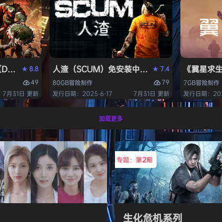
OM: The Dark Ages）免安装中文版
人渣（SCUM）免安装中文版
《翼星求生
8.8
7.4
★
★
49
79
80GB
冒险
制作
7GB
冒险
制作
7月31日 更新
发行日期：2025-6-17
7月31日 更新
发行日期：2021
加载更多
专题：第
2
期
生化危机系列