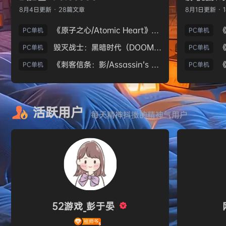
8月4日
更新 · 28篇文章
8月1日
更新 · 
《原子之心/Atomic Heart》免安装中文版
PC单机
PC单机
毁灭战士：黑暗时代（DOOM: The Dark Ages）免安装中文版
PC单机
PC单机
《刺客信条：影/Assassin’s Creed Shadows》免安装版，非虚拟机
PC单机
PC单机
活跃用户
每天精神抖擞的精神气用户
52游戏_彭于晏