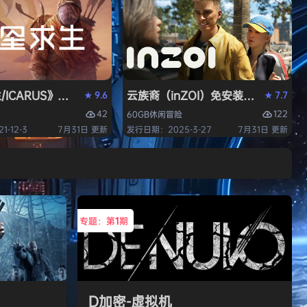
/ICARUS》免安装中文版
云族裔（inZOI）免安装中文版
9.6
7.7
★
★
42
122
60GB
休闲
冒险
-12-3
7月31日 更新
发行日期：2025-3-27
7月31日 更新
专题：第
1
期
D加密-虚拟机