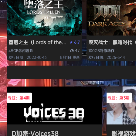
堕落之主（Lords of the Fallen）免安装中文版
毁灭战士：黑暗时代（DO
6.7
★
47
45GB
休闲
冒险
100GB
制作
动作
发行日期：2023-10-13
8月1日 更新
发行日期：2025-5-14
专题：第
4
期
专题：第
3
期
D加密-Voices38
影视游戏