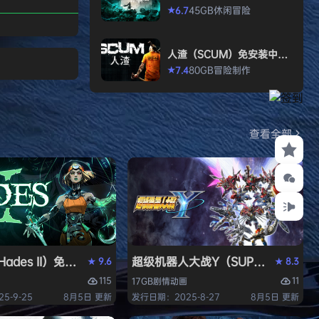
打造强大的构筑，
allen）免安装中文版
45GB
休闲
冒险
6.7
★
场，迎战源源不断
目。这款游戏需要
人渣（SCUM）免安装中文
人肾上腺素飙升，
版
80GB
冒险
制作
7.4
★
撼音乐，可以令你
识状态。 玩法简
耗时较短，大量挑
游戏特色 战役模
查看全部
关卡动态变化，敌
ades II）免安装中文版
超级机器人大战Y（SUPER ROBOT
9.6
8.3
★
★
115
11
17GB
剧情
动画
5-9-25
8月5日 更新
发行日期：2025-8-27
8月5日 更新