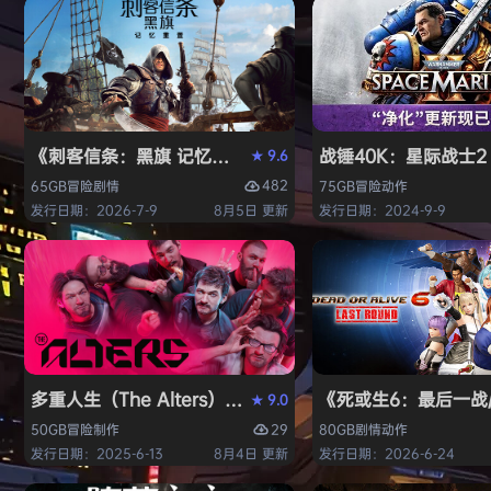
《刺客信条：黑旗 记忆重置-虚拟机版/Assassin’s Creed Bl
战锤40K：星际战士2（W
9.6
★
482
65GB
冒险
剧情
75GB
冒险
动作
发行日期：2026-7-9
8月5日 更新
发行日期：2024-9-9
多重人生（The Alters）免安装中文版
《死或生6：最后一战/DE
9.0
★
29
50GB
冒险
制作
80GB
剧情
动作
发行日期：2025-6-13
8月4日 更新
发行日期：2026-6-24