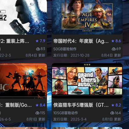
 重装上阵版（Dying Light 2 Stay Human: Reloaded E
帝国时代4：年度版（Age of Empires 
7.9
8.6
★
★
83
69
情
50GB
冒险
制作
2-2-3
8月4日 更新
发行日期：2021-10-28
8月4日 更新
中文版
重制版/Gothic 1 Remake》免安装中文版
侠盗猎车手5增强版（GTA5增强版（Gran
8.4
8.2
★
★
115
164
情
105GB
冒险
动作
6-6-5
8月1日 更新
发行日期：2025-3-4
8月1日 更新