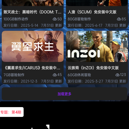
毁灭战士：黑暗时代（DOOM: The Dark Ages）免安装中文版
人渣（SCUM）免安装中文版
50
85
100GB
制作
动作
80GB
冒险
制作
发行日期：2025-5-14
7月31日 更新
发行日期：2025-6-17
7月31日 更新
《翼星求生/ICARUS》免安装中文版
云族裔（inZOI）免安装中文版
45
123
7GB
冒险
制作
60GB
休闲
冒险
发行日期：2021-12-3
7月31日 更新
发行日期：2025-3-27
7月31日 更新
加载更多
专题：第
4
期