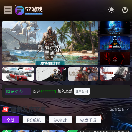
《识质存
在/PRAG
MATA》
《乐高蝙
免安装中
蝠侠：黑
文版
暗骑士之
《刺客信条：黑旗 记忆重置-
007 初露
《刺客信
遗/LEGO
网站动态
欢迎
e******i
加入本站
8月6日
虚拟机版/Assassin’s Creed
Light
条：
Batman:
影/Assas
普洱
签到获取
39
点积分
8月6日
Legacy
Black Flag Resynced
极限竞
《原子之
红色沙漠-
生化危机
sin’s
of the
欢迎
普洱
加入本站
8月6日
速：地平
心/Atomi
虚拟机版
9：安魂
最新发布文章
Creed
查看全部
HYPERVISOR》免安装中文
Dark
线
c
（Crimso
曲
欢迎
0**3
加入本站
8月6日
Shadow
Knight》
版
6（Forza
Heart》
n Desert
（Reside
s》免安装
全部
PC单机
Switch
安卓手游
欢迎
c***s
加入本站
8月6日
免安装中
Horizon
免安装中
HYPERVI
nt Evil
版，非虚
文版
欢迎
V****y
加入本站
8月6日
6）免安装
文版
SOR）免
Requiem
拟机