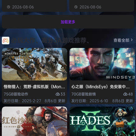
2026-08-06
2026-08-06
加载更多
必玩大作、高分3A游戏推荐、
查看全部
怪物猎人：荒野-虚拟机版（Monster Hunter Wilds HYPERVISOR）免
心之眼（MindsEye）免安装中文版
33
48
75GB
冒险
动作
70GB
冒险
剧情
发行日期：2025-2-27
8月6日 更新
发行日期：2025-6-10
8月6日 更新