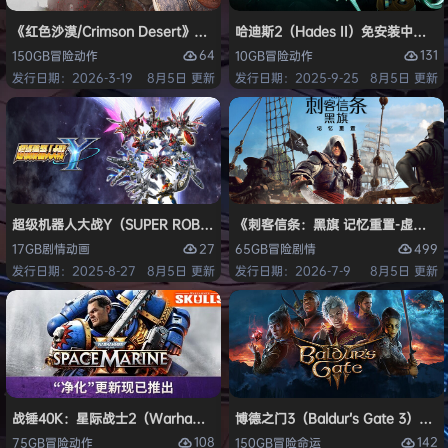
《红色沙漠/Crimson Desert》免安装中文版
哈迪斯2（Hades II）免安装中文版
64
131
150GB
冒险
动作
10GB
冒险
动作
发行日期：2026-3-19
8月5日 更新
发行日期：2025-9-25
8月5日 更新
超级机器人大战Y（SUPER ROBOT WARS Y）免安装中文版
《刺客信条：黑旗 记忆重置-虚拟机版/Assas
27
499
17GB
剧情
动画
65GB
冒险
剧情
发行日期：2025-8-27
8月5日 更新
发行日期：2026-7-9
8月5日 更新
战锤40K：星际战士2（Warhammer 40,000: Space Marine 2）免安装
博德之门3（Baldur’s Gate 3）
108
142
75GB
冒险
动作
150GB
冒险
命运