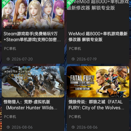
置顶
置顶
中文版
欢迎
j***j
加入本站
8月6日
安装中文
）免安装
版
中文版
欢迎
1******4
加入本站
8月5日
l***g
签到获取
28
点积分
8月5日
w******g
签到获取
49
点积分
8月4日
欢迎
w******g
加入本站
8月4日
Steam游戏助手|免费畅玩9万
WeMod 超8000+单机游戏最新
+Steam单机游戏|支持D加密以
修改器 解锁专业版
欢迎
D****Z
加入本站
15小时前
及育碧D加密授权
欢迎
有*酱
加入本站
17小时前
PC单机
PC单机
e******i
签到获取
43
点积分
19小时前
2026-07-20
2026-07-19
欢迎
Q*H
加入本站
8月6日
怪物猎人：荒野-虚拟机版
饿狼传说：群狼之城（FATAL
（Monster Hunter Wilds
FURY: City of the Wolves）
HYPERVISOR）免安装中文版
免安装中文版
PC单机
PC单机
2026-08-06
2026-08-06