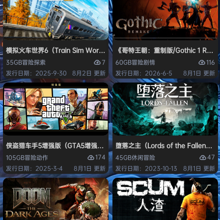
模拟火车世界6（Train Sim World 6）免安装中文版
《哥特王朝：重制版/Gothic 1 Re
7
116
35GB
冒险
探索
60GB
冒险
剧情
发行日期：2025-9-30
8月2日 更新
发行日期：2026-6-5
8月1日 更新
侠盗猎车手5增强版（GTA5增强版（Grand Theft Auto V Enhanced
堕落之主（Lords of the Fallen
174
47
105GB
冒险
动作
45GB
休闲
冒险
发行日期：2025-3-4
8月1日 更新
发行日期：2023-10-13
8月1日 更新