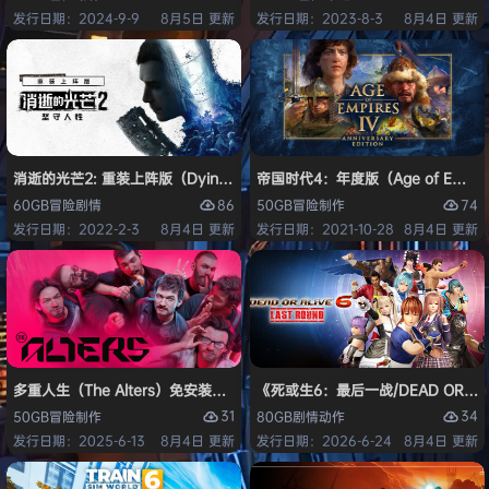
发行日期：2024-9-9
8月5日 更新
发行日期：2023-8-3
8月4日 更新
消逝的光芒2: 重装上阵版（Dying Light 2 Stay Human: Reloaded Ed
帝国时代4：年度版（Age of Empires 
86
74
60GB
冒险
剧情
50GB
冒险
制作
发行日期：2022-2-3
8月4日 更新
发行日期：2021-10-28
8月4日 更新
多重人生（The Alters）免安装中文版
《死或生6：最后一战/DEAD OR ALI
31
34
50GB
冒险
制作
80GB
剧情
动作
发行日期：2025-6-13
8月4日 更新
发行日期：2026-6-24
8月4日 更新