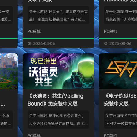
》是一款
关于此游戏 摇鼠灵™，老鼠的终极克
关于此游戏 在一
管理游
星！ 家里到处都是老鼠？有了摇鼠
背景的第一人称城
群，让族
灵™，彻底告别鼠患！全新手段，杀
划、建造并放松身
PC单机
PC单机
类题材的
灭所有不速之客！拿在手上大力摇，
的工匠起步，循序
游太空滋
剩下的交给摇鼠灵™就行了。不用夹
并筑起宏伟建筑。
2026-08-06
2026-08-06
会感激你
子，不会搞得乱糟糟，也不用偷偷摸
产链，打磨物流，
鸟群没了
摸丢死老鼠！ 有了摇鼠灵™，一切尽
的节奏繁荣发展—
，这也只
在掌握！把那只老鼠摇到服从，看着
精巧系统带来的成
描附近
“鼠条”填满。摇得多了，就能慢慢彻
区域——山间隘口
各种隐藏
底解决你的问题了。摇鼠灵™起效
河谷——各自拥有
，也可能
快，用法简单，效果绝佳，让你的烦
令人忍不住截图的
《沃德灵：共生/Voidling
《电子炼狱/SE
设施，以
恼瞬间无影无踪。 为什么选择摇鼠
背景；它会塑造你
:
Bound》免安装中文版
安装中文版
灵™？ 轻松…
目标。发掘古老工
安装中文
一个神
关于此游戏 星球的生态危在旦夕，
关于此游戏 SEKTOR
个新的幻
人类必须和沃德灵并肩作战。在《沃
I》作为一款快节奏
。 在
德灵：共生》中，你将扮演一名太空
戏，融合了硬式科
PC单机
PC单机