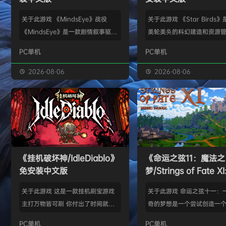
关于此游戏 《MindsEye》战役
关于此游戏 《Star Birds
《MindsEye》是一款剧情叙事驱动
美轮美奂的科幻建造和资源
的惊悚风格单人动作冒险游戏，故事
戏，你将指引遨游太空的鸟
PC单机
PC单机
背景设定在近未来沙漠城市红石城。
群繁盛起来。不论是熟知此
你将扮演雅各布·迪亚兹——一名退
老手玩家，还是只想浅尝神
2026-08-06
2026-08-06
役士兵，因被植入了神秘的神经植入
味的路人过客，星辰群鸟都
体而饱受支离破碎的记忆困扰。在电
的陪伴。什么，你说是因为
影化叙事的战役中，你将执行任务、
你，就立马出乱子？哎呀呀
揭开过往谜团，并直面一场涉及失控
是其中一个原因而已啦。 扫
人工智能、腐败企业与无序军事力量
的小行星，操纵漫游车揭露
的惊天阴谋——这场危机的波及范围
的资源，可能是冰块和金属
《挂机破坏神/IdleDiablo》
《命运之弦11：魔法之
远不止红石城本身。 红石城 红石城
是某些未知之物。建造生产
免安装中文版
梦/Strings of Fate XI
是…
便开采资…
Magic dream》免
关于此游戏 这是一款挂机刷宝游戏
关于此游戏 命运之弦十一：
版
主打万物皆可刷 你付出了时间就必
奇的梦想是一个尝试创造一
然会有所收获 没有最强的装备 只有
想冒险世界的RPG类型的球迷
PC单机
PC单机