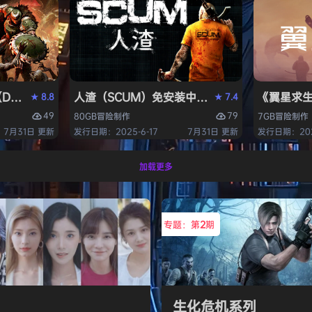
OM: The Dark Ages）免安装中文版
人渣（SCUM）免安装中文版
《翼星求生
8.8
7.4
★
★
49
79
80GB
冒险
制作
7GB
冒险
制作
7月31日 更新
发行日期：2025-6-17
7月31日 更新
发行日期：2021
加载更多
专题：第
2
期
生化危机系列