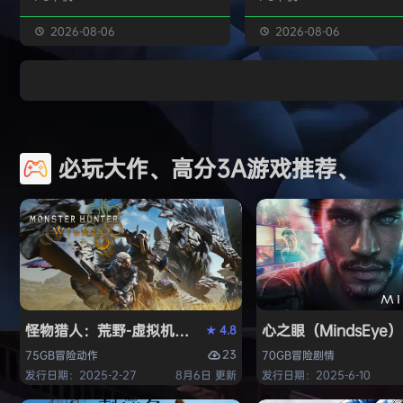
独属于你的强大构筑 装备获取 游戏
虚幻引擎的帮助下，使用已
中的[装备][技能][护身符]主要通过
图形技术和机制以丰富多彩
2026-08-06
2026-08-06
与怪物战斗胜利后随机获得 并可通
现游戏世界。 玩家将看到一
过[打造]、[合成]等系统将装备打造
的世界，令人兴奋的任务，
成[绝世神器]从而战胜更加强大的怪
的情节和谜题。 英雄将面临
物 社交媒体 官方1群：190422729
的战斗和与老板的战斗，无
章节&难度 游戏主要拥有5个章节，
面上还是在地牢里。 你必须
必玩大作、高分3A游戏推荐、
每个大型章节有若干小关卡。 难度
组由命运聚集的五个角色来
可分为：…
伟大的使命-从古老的邪恶中
球！ 一个古老…
怪物猎人：荒野-虚拟机版（Monster Hunter Wilds HY
心之眼（MindsEy
4.8
★
23
75GB
冒险
动作
70GB
冒险
剧情
发行日期：2025-2-27
8月6日 更新
发行日期：2025-6-10