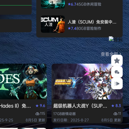
打造强大的构筑，
allen）免安装中文版
45GB
休闲
冒险
6.7
★
场，迎战源源不断
目。这款游戏需要
人渣（SCUM）免安装中文
人肾上腺素飙升，
版
80GB
冒险
制作
7.4
★
撼音乐，可以令你
识状态。 玩法简
耗时较短，大量挑
游戏特色 战役模
查看全部
关卡动态变化，敌
ades II）免安装中文版
超级机器人大战Y（SUPER ROBOT
9.6
8.3
★
★
115
11
17GB
剧情
动画
5-9-25
8月5日 更新
发行日期：2025-8-27
8月5日 更新