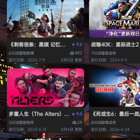
《刺客信条：黑旗 记忆重置-虚拟机版/Assassin’s Creed Bl
战锤40K：星际战士2（W
9.6
★
482
65GB
冒险
剧情
75GB
冒险
动作
发行日期：2026-7-9
8月5日 更新
发行日期：2024-9-9
多重人生（The Alters）免安装中文版
《死或生6：最后一战/DE
9.0
★
29
50GB
冒险
制作
80GB
剧情
动作
发行日期：2025-6-13
8月4日 更新
发行日期：2026-6-24