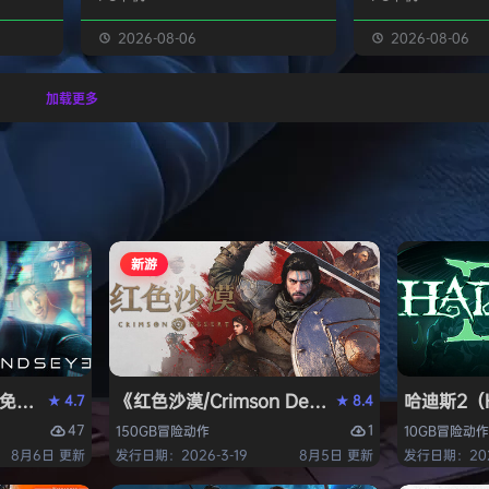
经熟悉的
生物学家，与被称为“沃德灵”的生物
慎选择升级项目，
的方式呈
神经链接。不断孵化、培育、升级、
置身风云变幻的战
2026-08-06
2026-08-06
个开放
进化你的沃德灵伙伴们，与它们一同
地敌人和恢弘的头
一个有趣
对抗寄生疫病，夺回被腐败蹂躏的绿
全神贯注，玩法令
加载更多
与怪物
色星球。 忘掉作为人类的行为直
配合视觉冲击和震
论是在表
觉，这次你将化身沃德灵，与它们神
进入完全不同的意
扮演一
经连接，以第三人称射击作为核心，
洁纯粹，单局游戏
完成一项
充分利用不同沃德灵的射击风格应对
战，重玩度很高。 
拯救地
多变的战场局面，并且在闪避、格
式包含五个世界，
挡、反击等技能的配…
人种…
新游
PERVISOR）免安装中文版
e）免安装中文版
《红色沙漠/Crimson Desert》免安装中文版
哈迪斯2（H
4.7
8.4
★
★
47
1
150GB
冒险
动作
10GB
冒险
动作
8月6日 更新
发行日期：2026-3-19
8月5日 更新
发行日期：202