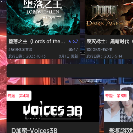
堕落之主（Lords of the Fallen）免安装中文版
毁灭战士：黑暗时代（DO
6.7
★
47
45GB
休闲
冒险
100GB
制作
动作
发行日期：2023-10-13
8月1日 更新
发行日期：2025-5-14
专题：第
4
期
专题：第
3
期
D加密-Voices38
影视游戏