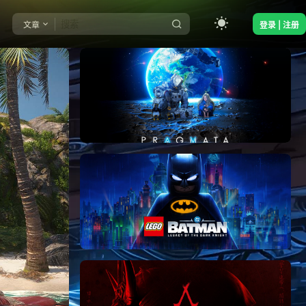
文章
登录 | 注册
《识质存在/PRAGMATA》免安装中文版
《乐高蝙蝠侠：黑暗骑士之遗/LEGO