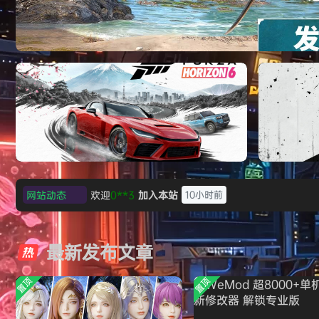
《刺客信条：黑旗 记忆重置-虚拟机版/Assassin’
HYPERVISOR》免安装中文版
欢迎
0**3
加入本站
10小时前
网站动态
欢迎
c***s
加入本站
12小时前
极限竞速：地平线6（Forza Horizon 6）免
《原子之心/
欢迎
V****y
加入本站
14小时前
安装中文版
欢迎
j***j
加入本站
15小时前
最新发布文章
欢迎
1******4
加入本站
8月5日
l***g
签到获取
28
点积分
8月5日
置顶
置顶
w******g
签到获取
49
点积分
8月4日
欢迎
w******g
加入本站
8月4日