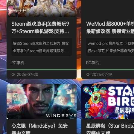
欢迎
Z******U
加入本站
8月4日
欢迎
k******2
加入本站
8月4日
欢迎
C****i
加入本站
8月4日
Steam游戏助手|免费畅玩9
WeMod 超8000+
欢迎
Q*H
加入本站
10小时前
万+Steam单机游戏|支持D
最新修改器 解锁专业
欢迎
e******i
加入本站
10小时前
加密以及育碧D加密授权
普洱
签到获取
39
点积分
10小时前
解锁Steam游戏库的全部潜力 最安
wemod pro最新版本 下载
欢迎
普洱
加入本站
10小时前
全可靠的Steam游戏库增强服务 工
行exe即可 如果修改器自动更
具优点： 不修改任何电脑设置、不
旧修改器目录 resources\ap
PC单机
PC单机
修改任何steam设置、安全可靠、
r 这个文件替换到新版的即可
可入库游戏总数 94000+、无视已
Mod 目前支持超过千款热门
2026-07-20
2026-07-19
下架和锁区游戏、支持大多数游戏联
且每周都会追加游戏列表。
机。 无需为每一款游戏单独付费，
修改器原作者都入驻了，所
只需支付一次工具费用或订阅费，即
内容更新应该也是最全、最
可永久访问工具库内的成千上万款游
千款游戏听起来不多，但其
戏，包括昂贵的3A大作。 极大地降
盖了主流热门游戏【资源名
低了玩游戏的经济门槛，让玩家可以
emod pro【资源版本】：
心之眼（MindsEye）免安
星辰群岛（Star Bird
无压力地尝试各种类型的游戏。操
大…
装中文版
安装中文版
作…