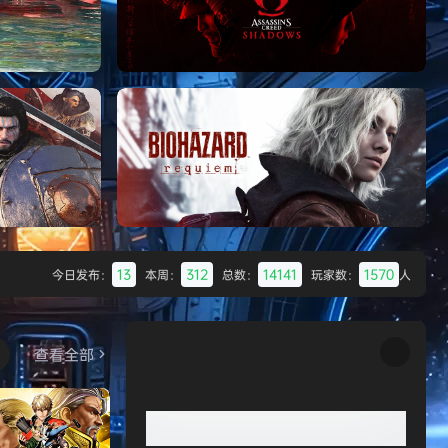
Batman: Legacy of the Dark Knight》
免安装中文版
007 初露锋芒（007 First Li
《刺客信条：影/Assassin’s Creed
Shadows》免安装版，非虚拟机
13
312
14141
1570
今日发布：
本周：
总数：
玩家数：
人
Desert
生化危机9：安魂曲（Resident Evil
Requiem）免安装中文版
查看全部