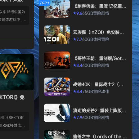
TOP3
《刺客信条：黑旗 记忆重
置-虚拟机版/Assassin’s Cr
款以中世纪中国为
65GB
冒险
剧情
9.6
★
eed Black Flag Resynced
市建造游戏中，规
HYPERVISOR》免安装中文
版
心。你从一名朴实
云族裔（inZOI）免安装中
渐进地规划、生产
文版
60GB
休闲
冒险
7.7
★
管理村民，搭建生
让你的村落以自己
《哥特王朝：重制版/Gothi
—无压力，并享受
c 1 Remake》免安装中文
60GB
冒险
剧情
8.4
★
就感。 探索三大
版
、沙漠平原与肥沃
独特资源、挑战与
战锤40K：星际战士2（Wa
景致。地貌不仅是
rhammer 40,000: Space
75GB
冒险
动作
8.4
★
Marine 2）免安装中文版
KTORI》免
的策略与可达成的
…
消逝的光芒2: 重装上阵版
（Dying Light 2 Stay Hu
60GB
冒险
剧情
7.9
I 《SEKTOR
★
man: Reloaded Edition）
的双摇杆射击游
免安装中文版
技音乐的激烈。谨
堕落之主（Lords of the F