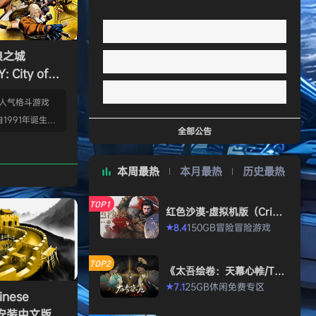
狼之城
 City of
s）免安装中文版
的人气格斗游戏
1991年诞生以
全部公告
年代格斗游戏的热
狼 -MARK OF
本周最热
本月最热
历史最热
』起，时隔26年，
传说 City of
TOP1
终于登场！ ■新实装
红色沙漠-虚拟机版（Crims
on Desert HYPERVISO
系统”！ 新实装
150GB
冒险
冒险游戏
8.4
★
R）免安装中文版
以从战斗开始发动各
武技”、“REV加
TOP2
《太吾绘卷：天幕心帷/The
…
Scroll of Taiwu : Beyond
25GB
休闲
免费专区
7.1
★
The Dom》免安装中文版
nese
》免安装中文版