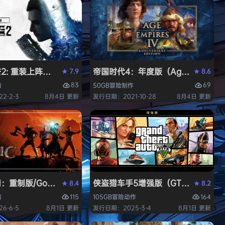
 重装上阵版（Dying Light 2 Stay Human: Reloaded E
帝国时代4：年度版（Age of Empires 
7.9
8.6
★
★
83
69
情
50GB
冒险
制作
2-2-3
8月4日 更新
发行日期：2021-10-28
8月4日 更新
中文版
重制版/Gothic 1 Remake》免安装中文版
侠盗猎车手5增强版（GTA5增强版（Gran
8.4
8.2
★
★
115
164
情
105GB
冒险
动作
6-6-5
8月1日 更新
发行日期：2025-3-4
8月1日 更新