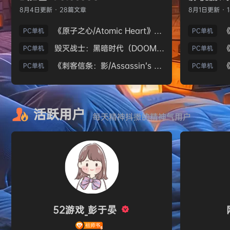
8月4日
更新 · 28篇文章
8月1日
更新 · 
《原子之心/Atomic Heart》免安装中文版
PC单机
PC单机
毁灭战士：黑暗时代（DOOM: The Dark Ages）免安装中文版
PC单机
PC单机
《刺客信条：影/Assassin’s Creed Shadows》免安装版，非虚拟机
PC单机
PC单机
活跃用户
每天精神抖擞的精神气用户
52游戏_彭于晏