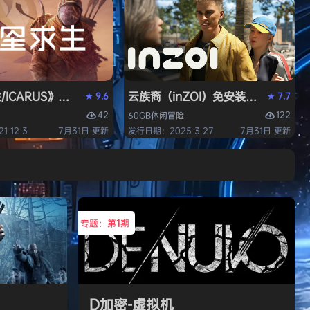
/ICARUS》免安装中文版
云族裔（inZOI）免安装中文版
9.6
7.7
★
★
42
122
60GB
休闲
冒险
-12-3
7月31日 更新
发行日期：2025-3-27
7月31日 更新
专题：第
1
期
D加密-虚拟机