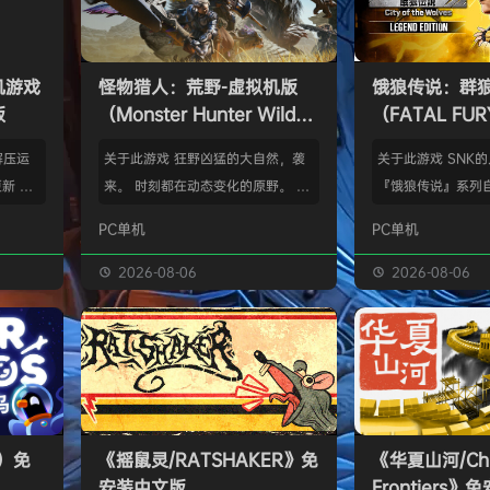
单机游戏
怪物猎人：荒野-虚拟机版
饿狼传说：群
版
（Monster Hunter Wilds
（FATAL FURY:
HYPERVISOR）免安装中文
the Wolve
解压运
关于此游戏 狂野凶猛的大自然，袭
关于此游戏 SNK
版
新 把
来。 时刻都在动态变化的原野。 这
『饿狼传说』系列自
p.asa
是个关于生活在具有两面性的世界中
来一直引领着90
PC单机
PC单机
。 We
的怪物与人们的故事。 你会化为以
潮。从1999年的『饿
游戏，
狩猎强大怪物为生的“猎人”，使用狩
THE WOLVES-
2026-08-06
2026-08-06
由于很多
猎获得的素材打造更强的武器防具，
系列的最新作品『饿狼
以修改器
并逐渐解明这个世界与人们之间的关
the Wolves』
及时的。
联。 进化的狩猎动作，寻求连续不
了加速兴奋的“REV
实已经涵
断的沉浸感，究极的狩猎体验正等待
的“REV系统”可
称】：w
你的到来。 故事 数年前，在公会还
种特殊攻击！“REV
【资源
没有调查过的未踏足领域“封禁之地”
速”，还有S.P.G.区
s）免
《摇鼠灵/RATSHAKER》免
《华夏山河/Chi
的边境上，一名少年“纳塔”获救。
安装中文版
Frontiers
公会根…