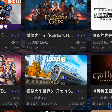
ack Flag Resynced HYPERVISOR》免安装中文版
arhammer 40,000: Space Marine 2）免安装中文版
博德之门3（Baldur’s Gate 3）免安装中文版
消逝的光芒2:
8.4
9.7
★
★
99
127
150GB
冒险
命运
60GB
冒险
剧
8月5日 更新
发行日期：2023-8-3
8月4日 更新
发行日期：202
AD OR ALIVE 6 Last Round》免安装中文版
模拟火车世界6（Train Sim World 6）免安装
《哥特王朝：
2.2
7.6
★
★
34
6
35GB
冒险
探索
60GB
冒险
剧
8月4日 更新
发行日期：2025-9-30
8月2日 更新
发行日期：202