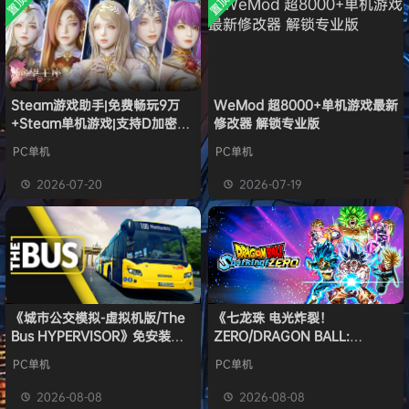
置顶
置顶
中文版
普洱
签到获取
39
点积分
安装中文
8月6日
）免安装
版
中文版
欢迎
普洱
加入本站
8月6日
欢迎
0**3
加入本站
8月6日
欢迎
c***s
加入本站
8月6日
欢迎
V****y
加入本站
8月6日
Steam游戏助手|免费畅玩9万
WeMod 超8000+单机游戏最新
+Steam单机游戏|支持D加密以
修改器 解锁专业版
欢迎
兔****
加入本站
15小时前
及育碧D加密授权
欢迎
q********6
加入本站
18小时前
PC单机
PC单机
大**颠
签到获取
64
点积分
23小时前
2026-07-20
2026-07-19
欢迎
大**颠
加入本站
23小时前
《城市公交模拟-虚拟机版/The
《七龙珠 电光炸裂！
Bus HYPERVISOR》免安装中
ZERO/DRAGON BALL:
文版
Sparking! ZERO》免安装中文
PC单机
PC单机
版
2026-08-08
2026-08-08