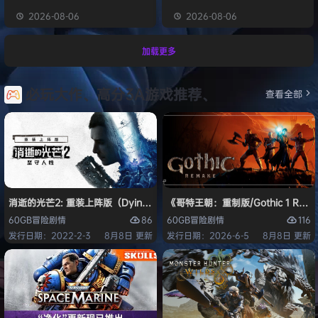
2026-08-06
2026-08-06
加载更多
必玩大作、高分3A游戏推荐、
查看全部
消逝的光芒2: 重装上阵版（Dying Light 2 Stay Human: Reloaded Ed
《哥特王朝：重制版/Gothic 1 Re
86
116
60GB
冒险
剧情
60GB
冒险
剧情
发行日期：2022-2-3
8月8日 更新
发行日期：2026-6-5
8月8日 更新