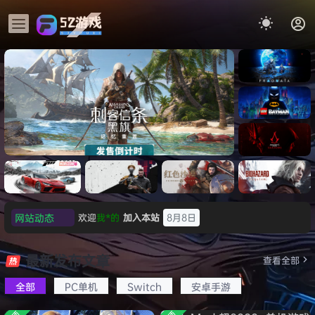
《识质存
在/PRAG
MATA》
《乐高蝙
免安装中
蝠侠：黑
文版
暗骑士之
《刺客信条：黑旗 记忆重置-
007 初露
《刺客信
遗/LEGO
网站动态
欢迎
我*的
加入本站
8月8日
虚拟机版/Assassin’s Creed
Light
条：
Batman:
影/Assas
欢迎
D****Z
加入本站
8月7日
Legacy
Black Flag Resynced
极限竞
《原子之
红色沙漠-
生化危机
sin’s
of the
欢迎
有*酱
加入本站
8月7日
速：地平
心/Atomi
虚拟机版
9：安魂
最新发布文章
Creed
查看全部
HYPERVISOR》免安装中文
Dark
线
c
（Crimso
曲
e******i
签到获取
43
点积分
8月7日
Shadow
Knight》
版
6（Forza
Heart》
n Desert
（Reside
s》免安装
全部
PC单机
Switch
安卓手游
欢迎
Q*H
加入本站
8月6日
免安装中
Horizon
免安装中
HYPERVI
nt Evil
版，非虚
文版
欢迎
e******i
加入本站
8月6日
6）免安装
文版
SOR）免
Requiem
拟机