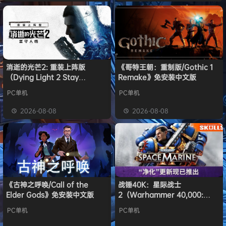
消逝的光芒2: 重装上阵版
《哥特王朝：重制版/Gothic 1
（Dying Light 2 Stay
Remake》免安装中文版
Human: Reloaded Edition）
PC单机
PC单机
免安装中文版
2026-08-08
2026-08-08
《古神之呼唤/Call of the
战锤40K：星际战士
Elder Gods》免安装中文版
2（Warhammer 40,000:
Space Marine 2）免安装中文
PC单机
PC单机
版