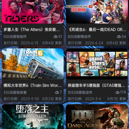
多重人生（The Alters）免安装中文版
《死或生6：最后一战/DEAD OR ALI
31
34
50GB
冒险
制作
80GB
剧情
动作
发行日期：2025-6-13
8月4日 更新
发行日期：2026-6-24
8月4日 更新
模拟火车世界6（Train Sim World 6）免安装中文版
侠盗猎车手5增强版（GTA5增强版（Gran
7
178
35GB
冒险
探索
105GB
冒险
动作
发行日期：2025-9-30
8月2日 更新
发行日期：2025-3-4
8月1日 更新