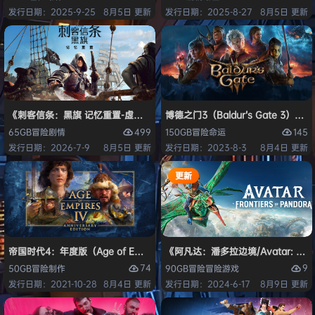
发行日期：2025-9-25
8月5日 更新
发行日期：2025-8-27
8月5日 更新
《刺客信条：黑旗 记忆重置-虚拟机版/Assassin’s Creed Black Flag Re
博德之门3（Baldur’s Gate 3）
499
145
65GB
冒险
剧情
150GB
冒险
命运
发行日期：2026-7-9
8月5日 更新
发行日期：2023-8-3
8月4日 更新
更新
帝国时代4：年度版（Age of Empires IV: Anniversary Edition）免安
《阿凡达：潘多拉边境/Avatar: Front
74
9
50GB
冒险
制作
90GB
冒险
冒险游戏
发行日期：2021-10-28
8月4日 更新
发行日期：2024-6-17
8月9日 更新