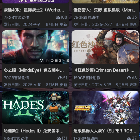
战锤40K：星际战士2（Warhammer 40,000: Space Marine 2）免安装
怪物猎人：荒野-虚拟机版（Monster H
108
33
75GB
冒险
动作
75GB
冒险
动作
发行日期：2024-9-9
8月8日 更新
发行日期：2025-2-27
8月6日 更新
心之眼（MindsEye）免安装中文版
《红色沙漠/Crimson Desert》免
51
68
70GB
冒险
剧情
150GB
冒险
动作
发行日期：2025-6-10
8月6日 更新
发行日期：2026-3-19
8月5日 更新
哈迪斯2（Hades II）免安装中文版
超级机器人大战Y（SUPER ROBOT
131
27
10GB
冒险
动作
17GB
剧情
动画