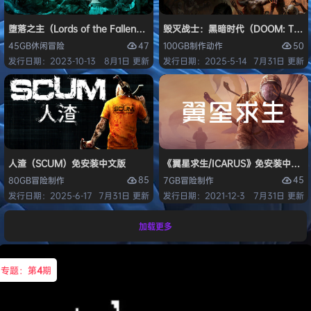
堕落之主（Lords of the Fallen）免安装中文版
毁灭战士：黑暗时代（DOOM: The D
47
50
45GB
休闲
冒险
100GB
制作
动作
发行日期：2023-10-13
8月1日 更新
发行日期：2025-5-14
7月31日 更新
人渣（SCUM）免安装中文版
《翼星求生/ICARUS》免安装中文版
85
45
80GB
冒险
制作
7GB
冒险
制作
发行日期：2025-6-17
7月31日 更新
发行日期：2021-12-3
7月31日 更新
加载更多
专题：第
4
期