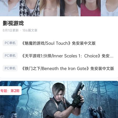
影视游戏
8月1日
更新 · 186篇文章
《魅魔的游戏/Soul Touch》免安装中文版
PC单机
《天平游戏1:抉择/Inner Scales 1：Choice》免安装中文版
PC单机
《铁门之下/Beneath the Iron Gate》免安装中文版
PC单机
专题：第
2
期