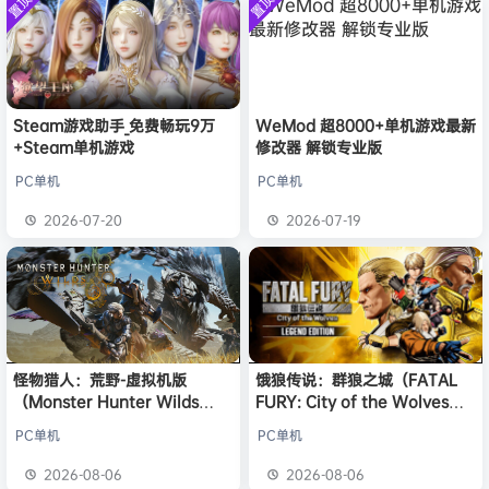
置顶
置顶
中文版
l***g
签到获取
28
点积分
安装中文
8月5日
）免安装
版
中文版
w******g
签到获取
49
点积分
8月4日
欢迎
w******g
加入本站
8月4日
欢迎
Z******U
加入本站
8月4日
欢迎
k******2
加入本站
8月4日
Steam游戏助手_免费畅玩9万
WeMod 超8000+单机游戏最新
+Steam单机游戏
修改器 解锁专业版
欢迎
C****i
加入本站
8月4日
欢迎
Q*H
加入本站
8小时前
PC单机
PC单机
欢迎
e******i
加入本站
8小时前
2026-07-20
2026-07-19
普洱
签到获取
39
点积分
8小时前
怪物猎人：荒野-虚拟机版
饿狼传说：群狼之城（FATAL
（Monster Hunter Wilds
FURY: City of the Wolves）
HYPERVISOR）免安装中文版
免安装中文版
PC单机
PC单机
2026-08-06
2026-08-06