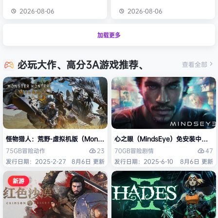
2026-08-06
2026-08-06
加载更多
必玩大作、高分3A游戏推荐、
查看全部
怪物猎人：荒野-虚拟机版（Monster Hunter Wilds HYPERVISOR）免
心之眼（MindsEye）免安装中文版
23
47
75GB
冒险
动作
70GB
冒险
剧情
发行日期：2025-2-27
8月6日 更新
发行日期：2025-6-10
8月6日 更新
新游