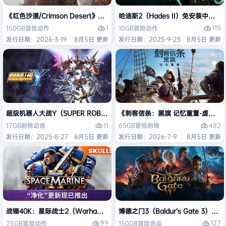
《红色沙漠/Crimson Desert》免安装中文版
哈迪斯2（Hades II）免安装中文版
1
115
150GB
冒险
动作
10GB
冒险
动作
发行日期：2026-3-19
8月5日 更新
发行日期：2025-9-25
8月5日 更新
超级机器人大战Y（SUPER ROBOT WARS Y）免安装中文版
《刺客信条：黑旗 记忆重置-虚拟机版/Assas
11
482
17GB
剧情
动画
65GB
冒险
剧情
发行日期：2025-8-27
8月5日 更新
发行日期：2026-7-9
8月5日 更新
战锤40K：星际战士2（Warhammer 40,000: Space Marine 2）免安装
博德之门3（Baldur’s Gate 3）
99
127
75GB
冒险
动作
150GB
冒险
命运