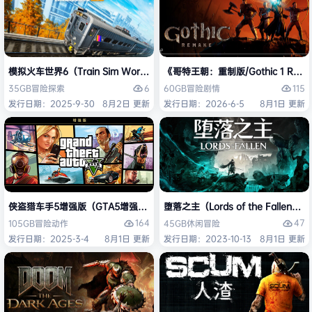
模拟火车世界6（Train Sim World 6）免安装中文版
《哥特王朝：重制版/Gothic 1 Re
6
115
35GB
冒险
探索
60GB
冒险
剧情
发行日期：2025-9-30
8月2日 更新
发行日期：2026-6-5
8月1日 更新
侠盗猎车手5增强版（GTA5增强版（Grand Theft Auto V Enhanced
堕落之主（Lords of the Fallen
164
47
105GB
冒险
动作
45GB
休闲
冒险
发行日期：2025-3-4
8月1日 更新
发行日期：2023-10-13
8月1日 更新