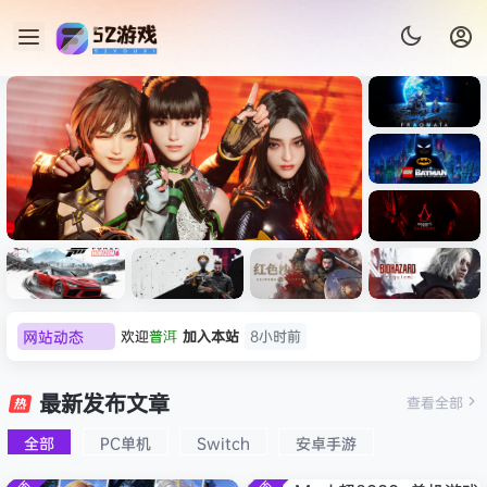
《识质存
在/PRAG
MATA》
《乐高蝙
免安装中
蝠侠：黑
文版
暗骑士之
《剑星/Stellar Blade》本体
《刺客信
遗/LEGO
网站动态
欢迎
普洱
加入本站
8小时前
+修改器打包下载 解压即玩
条：
Batman:
影/Assas
欢迎
0**3
加入本站
9小时前
Legacy
极限竞
《原子之
红色沙漠-
生化危机
sin’s
of the
欢迎
c***s
加入本站
11小时前
速：地平
心/Atomi
虚拟机版
9：安魂
最新发布文章
Creed
查看全部
Dark
线
c
（Crimso
曲
欢迎
V****y
加入本站
13小时前
Shadow
Knight》
6（Forza
Heart》
n Desert
（Reside
s》免安装
全部
PC单机
Switch
安卓手游
欢迎
j***j
加入本站
13小时前
免安装中
Horizon
免安装中
HYPERVI
nt Evil
版，非虚
文版
欢迎
1******4
加入本站
8月5日
6）免安装
文版
SOR）免
Requiem
拟机