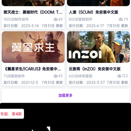
毁灭战士：黑暗时代（DOOM: The Dark Ages）免安装中文版
人渣（SCUM）免安装中文版
49
79
100GB
制作
动作
80GB
冒险
制作
发行日期：2025-5-14
7月31日 更新
发行日期：2025-6-17
7月31日 更新
《翼星求生/ICARUS》免安装中文版
云族裔（inZOI）免安装中文版
42
122
7GB
冒险
制作
60GB
休闲
冒险
发行日期：2021-12-3
7月31日 更新
发行日期：2025-3-27
7月31日 更新
加载更多
专题：第
4
期