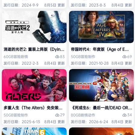
发行日期：2024-9-9
8月5日 更新
发行日期：2023-8-3
8月4日 更新
消逝的光芒2: 重装上阵版（Dying Light 2 Stay Human: Reloaded Ed
帝国时代4：年度版（Age of Empires 
83
69
60GB
冒险
剧情
50GB
冒险
制作
发行日期：2022-2-3
8月4日 更新
发行日期：2021-10-28
8月4日 更新
多重人生（The Alters）免安装中文版
《死或生6：最后一战/DEAD OR ALI
29
34
50GB
冒险
制作
80GB
剧情
动作
发行日期：2025-6-13
8月4日 更新
发行日期：2026-6-24
8月4日 更新