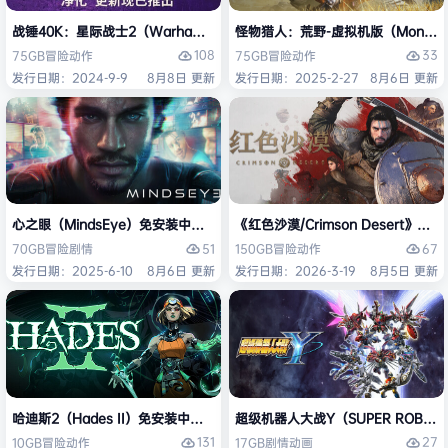
战锤40K：星际战士2（Warhammer 40,000: Space Marine 2）免安装
怪物猎人：荒野-虚拟机版（Monster H
108
33
75GB
冒险
动作
75GB
冒险
动作
发行日期：2024-9-9
8月8日 更新
发行日期：2025-2-27
8月6日 更新
心之眼（MindsEye）免安装中文版
《红色沙漠/Crimson Desert》免
51
67
70GB
冒险
剧情
150GB
冒险
动作
发行日期：2025-6-10
8月6日 更新
发行日期：2026-3-19
8月5日 更新
哈迪斯2（Hades II）免安装中文版
超级机器人大战Y（SUPER ROBOT
131
27
10GB
冒险
动作
17GB
剧情
动画