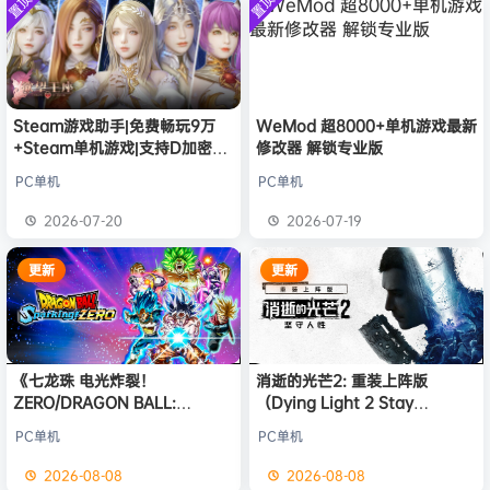
置顶
置顶
中文版
普洱
签到获取
39
点积分
安装中文
8月6日
）免安装
版
中文版
欢迎
普洱
加入本站
8月6日
欢迎
0**3
加入本站
8月6日
欢迎
c***s
加入本站
8月6日
欢迎
V****y
加入本站
8月6日
Steam游戏助手|免费畅玩9万
WeMod 超8000+单机游戏最新
+Steam单机游戏|支持D加密以
修改器 解锁专业版
欢迎
兔****
加入本站
2分钟前
及育碧D加密授权
欢迎
q********6
加入本站
3小时前
PC单机
PC单机
大**颠
签到获取
64
点积分
8小时前
2026-07-20
2026-07-19
欢迎
大**颠
加入本站
8小时前
更新
更新
《七龙珠 电光炸裂！
消逝的光芒2: 重装上阵版
ZERO/DRAGON BALL:
（Dying Light 2 Stay
Sparking! ZERO》免安装中文
Human: Reloaded Edition）
PC单机
PC单机
版
免安装中文版
2026-08-08
2026-08-08