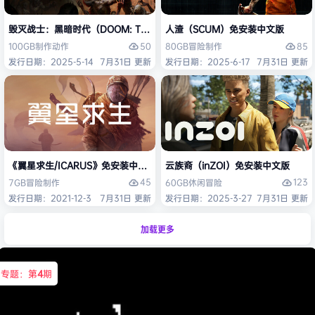
毁灭战士：黑暗时代（DOOM: The Dark Ages）免安装中文版
人渣（SCUM）免安装中文版
50
85
100GB
制作
动作
80GB
冒险
制作
发行日期：2025-5-14
7月31日 更新
发行日期：2025-6-17
7月31日 更新
《翼星求生/ICARUS》免安装中文版
云族裔（inZOI）免安装中文版
45
123
7GB
冒险
制作
60GB
休闲
冒险
发行日期：2021-12-3
7月31日 更新
发行日期：2025-3-27
7月31日 更新
加载更多
专题：第
4
期