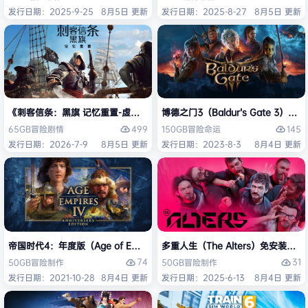
发行日期：2025-9-25
8月5日 更新
发行日期：2025-8-27
8月5日 更新
《刺客信条：黑旗 记忆重置-虚拟机版/Assassin’s Creed Black Flag Re
博德之门3（Baldur’s Gate 3）
499
145
65GB
冒险
剧情
150GB
冒险
命运
发行日期：2026-7-9
8月5日 更新
发行日期：2023-8-3
8月4日 更新
帝国时代4：年度版（Age of Empires IV: Anniversary Edition）免安
多重人生（The Alters）免安装中文
74
31
50GB
冒险
制作
50GB
冒险
制作
发行日期：2021-10-28
8月4日 更新
发行日期：2025-6-13
8月4日 更新