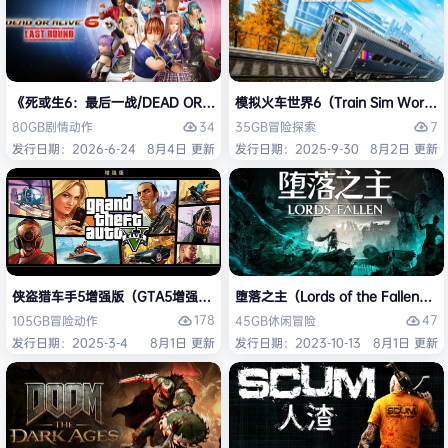
《死或生6：最后一战/DEAD OR ALIVE 6 Last Round》免安装中文版
模拟火车世界6（Train Sim Worl
34
7
80GB
剧情
动作
35GB
冒险
探索
发行日期：2026-6-24
8月4日 更新
发行日期：2025-9-30
8月2日 更新
侠盗猎车手5增强版（GTA5增强版（Grand Theft Auto V Enhanced
堕落之主（Lords of the Fallen
178
47
105GB
冒险
动作
45GB
休闲
冒险
发行日期：2025-3-4
8月1日 更新
发行日期：2023-10-13
8月1日 更新