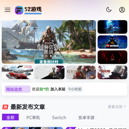
《识质存
在/PRAG
MATA》
《乐高蝙
免安装中
蝠侠：黑
文版
暗骑士之
《刺客信条：黑旗 记忆重置-
007 初露
《刺客信
遗/LEGO
网站动态
欢迎
我*的
加入本站
9小时前
虚拟机版/Assassin’s Creed
Light
条：
Batman:
影/Assas
欢迎
D****Z
加入本站
8月7日
Legacy
Black Flag Resynced
极限竞
《原子之
红色沙漠-
生化危机
sin’s
of the
欢迎
有*酱
加入本站
8月7日
速：地平
心/Atomi
虚拟机版
9：安魂
最新发布文章
Creed
查看全部
HYPERVISOR》免安装中文
Dark
线
c
（Crimso
曲
e******i
签到获取
43
点积分
8月7日
Shadow
Knight》
版
6（Forza
Heart》
n Desert
（Reside
s》免安装
全部
PC单机
Switch
安卓手游
欢迎
Q*H
加入本站
8月6日
免安装中
Horizon
免安装中
HYPERVI
nt Evil
版，非虚
文版
欢迎
e******i
加入本站
8月6日
6）免安装
文版
SOR）免
Requiem
拟机