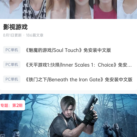
影视游戏
8月1日
更新 · 186篇文章
《魅魔的游戏/Soul Touch》免安装中文版
PC单机
《天平游戏1:抉择/Inner Scales 1：Choice》免安装中文版
PC单机
《铁门之下/Beneath the Iron Gate》免安装中文版
PC单机
专题：第
2
期