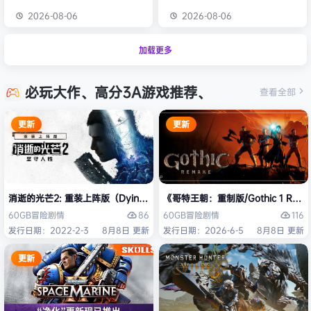
2026-08-06
2026-08-06
加载更多
必玩大作、高分3A游戏推荐、
查看全部
更新
更新
消逝的光芒2: 重装上阵版（Dying Light 2 Stay Human: Reloaded Ed
《哥特王朝：重制版/Gothic 1 Re
86
116
60GB
冒险
剧情
60GB
冒险
剧情
发行日期：2022-2-3
8月8日 更新
发行日期：2026-6-5
8月8日 更新
更新