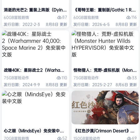
消逝的光芒2: 重装上阵版（Dying Light 2 Stay Human: Reloaded Ed
《哥特王朝：重制版/Gothic 1 Re
87
116
60GB
冒险
剧情
60GB
冒险
剧情
发行日期：2022-2-3
8月8日 更新
发行日期：2026-6-5
8月8日 更新
战锤40K：星际战士2（Warhammer 40,000: Space Marine 2）免安装
怪物猎人：荒野-虚拟机版（Monster H
110
33
75GB
冒险
动作
75GB
冒险
动作
发行日期：2024-9-9
8月8日 更新
发行日期：2025-2-27
8月6日 更新
心之眼（MindsEye）免安装中文版
《红色沙漠/Crimson Desert》免
52
69
70GB
冒险
剧情
150GB
冒险
动作