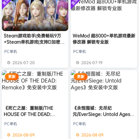
置顶
置顶
欢迎
我*的
加入本站
8月8日
中文版
安装中文
）免安装
版
中文版
欢迎
D****Z
加入本站
8月7日
欢迎
有*酱
加入本站
8月7日
e******i
签到获取
43
点积分
8月7日
欢迎
Q*H
加入本站
8月6日
Steam游戏助手|免费畅玩9万
WeMod 超8000+单机游戏最新
+Steam单机游戏|支持D加密以
修改器 解锁专业版
欢迎
e******i
加入本站
8月6日
及育碧D加密授权
欢迎
m******9
加入本站
39分钟前
PC单机
PC单机
欢迎
今***虎
加入本站
2小时前
2026-07-20
2026-07-19
欢迎
豆豆
加入本站
3小时前
更新
更新
《死亡之屋：重制版/THE
《永恒围城：无尽纪
HOUSE OF THE DEAD:
元/EverSiege: Untold Ages》
Remake》免安装中文版
免安装中文版
PC单机
PC单机
2026-08-09
2026-08-09