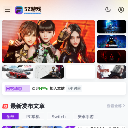
《识质存
在/PRAG
MATA》
《乐高蝙
免安装中
蝠侠：黑
文版
暗骑士之
tellar Blade》本体
《刺客信条：黑旗 
《刺客信
遗/LEGO
欢迎
N**e
加入本站
3小时前
网站动态
器打包下载 解压即玩
虚拟机版/Assassin’
条：
Batman:
影/Assas
欢迎
沉*****松
加入本站
10小时前
Legacy
Black Flag Resyn
极限竞
《原子之
红色沙漠-
生化危机
sin’s
of the
欢迎
兔****
加入本站
8月8日
速：地平
心/Atomi
虚拟机版
9：安魂
最新发布文章
Creed
查看全部
HYPERVISOR》
Dark
欢迎
q********6
加入本站
8月8日
线
c
（Crimso
曲
Shadow
Knight》
版
6（Forza
Heart》
n Desert
（Reside
s》免安装
全部
PC单机
Switch
安卓手游
大**颠
签到获取
64
点积分
8月8日
免安装中
Horizon
免安装中
HYPERVI
nt Evil
版，非虚
文版
欢迎
大**颠
加入本站
8月8日
6）免安装
文版
SOR）免
Requiem
拟机