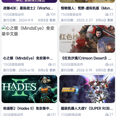
战锤40K：星际战士2（Warhammer 40,000: Space Marine 2）免安装
怪物猎人：荒野-虚拟机版（Monster H
108
33
75GB
冒险
动作
75GB
冒险
动作
发行日期：2024-9-9
8月8日 更新
发行日期：2025-2-27
8月6日 更新
心之眼（MindsEye）免安装中文版
《红色沙漠/Crimson Desert》免
51
68
70GB
冒险
剧情
150GB
冒险
动作
发行日期：2025-6-10
8月6日 更新
发行日期：2026-3-19
8月5日 更新
哈迪斯2（Hades II）免安装中文版
超级机器人大战Y（SUPER ROBOT
131
27
10GB
冒险
动作
17GB
剧情
动画