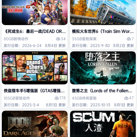
《死或生6：最后一战/DEAD OR ALIVE 6 Last Round》免安装中文版
模拟火车世界6（Train Sim Worl
34
7
80GB
剧情
动作
35GB
冒险
探索
发行日期：2026-6-24
8月4日 更新
发行日期：2025-9-30
8月2日 更新
侠盗猎车手5增强版（GTA5增强版（Grand Theft Auto V Enhanced
堕落之主（Lords of the Fallen
178
47
105GB
冒险
动作
45GB
休闲
冒险
发行日期：2025-3-4
8月1日 更新
发行日期：2023-10-13
8月1日 更新