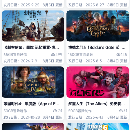
发行日期：2025-9-25
8月5日 更新
发行日期：2025-8-27
8月5日 更新
《刺客信条：黑旗 记忆重置-虚拟机版/Assassin’s Creed Black Flag Re
博德之门3（Baldur’s Gate 3）
499
145
65GB
冒险
剧情
150GB
冒险
命运
发行日期：2026-7-9
8月5日 更新
发行日期：2023-8-3
8月4日 更新
帝国时代4：年度版（Age of Empires IV: Anniversary Edition）免安
多重人生（The Alters）免安装中文
74
31
50GB
冒险
制作
50GB
冒险
制作
发行日期：2021-10-28
8月4日 更新
发行日期：2025-6-13
8月4日 更新