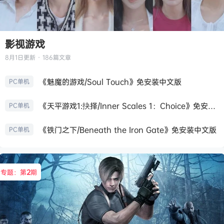
影视游戏
8月1日
更新 · 186篇文章
《魅魔的游戏/Soul Touch》免安装中文版
PC单机
《天平游戏1:抉择/Inner Scales 1：Choice》免安装中文版
PC单机
《铁门之下/Beneath the Iron Gate》免安装中文版
PC单机
专题：第
2
期