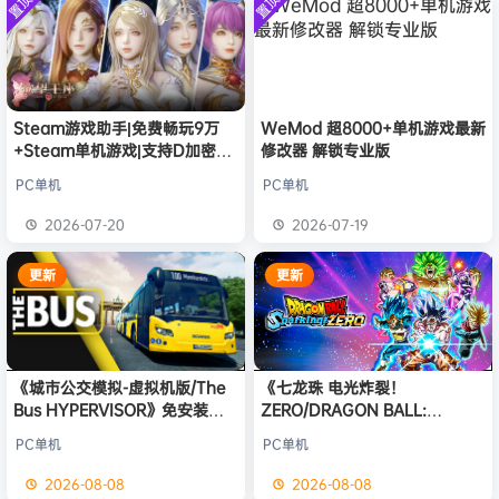
置顶
置顶
中文版
欢迎
普洱
加入本站
8月6日
安装中文
）免安装
版
中文版
欢迎
0**3
加入本站
8月6日
欢迎
c***s
加入本站
8月6日
欢迎
V****y
加入本站
8月6日
欢迎
兔****
加入本站
3小时前
Steam游戏助手|免费畅玩9万
WeMod 超8000+单机游戏最新
+Steam单机游戏|支持D加密以
修改器 解锁专业版
欢迎
q********6
加入本站
6小时前
及育碧D加密授权
大**颠
签到获取
64
点积分
11小时前
PC单机
PC单机
欢迎
大**颠
加入本站
11小时前
2026-07-20
2026-07-19
欢迎
我*的
加入本站
12小时前
更新
更新
《城市公交模拟-虚拟机版/The
《七龙珠 电光炸裂！
Bus HYPERVISOR》免安装中
ZERO/DRAGON BALL:
文版
Sparking! ZERO》免安装中文
PC单机
PC单机
版
2026-08-08
2026-08-08