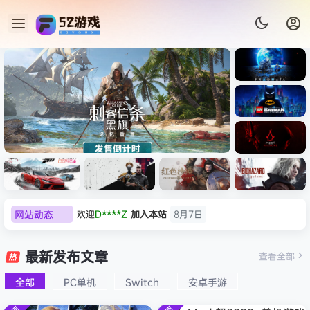
《识质存
在/PRAG
MATA》
《乐高蝙
免安装中
蝠侠：黑
文版
暗骑士之
007 初露锋芒（007 First
《剑星/St
《刺客信
遗/LEGO
网站动态
欢迎
D****Z
加入本站
8月7日
Light ）免安装中文版
+修改器
条：
Batman:
影/Assas
欢迎
有*酱
加入本站
8月7日
Legacy
极限竞
《原子之
红色沙漠-
生化危机
sin’s
of the
e******i
签到获取
43
点积分
8月7日
速：地平
心/Atomi
虚拟机版
9：安魂
最新发布文章
Creed
查看全部
Dark
线
c
（Crimso
曲
欢迎
Q*H
加入本站
8月6日
Shadow
Knight》
6（Forza
Heart》
n Desert
（Reside
s》免安装
全部
PC单机
Switch
安卓手游
欢迎
e******i
加入本站
8月6日
免安装中
Horizon
免安装中
HYPERVI
nt Evil
版，非虚
文版
普洱
签到获取
39
点积分
8月6日
6）免安装
文版
SOR）免
Requiem
拟机