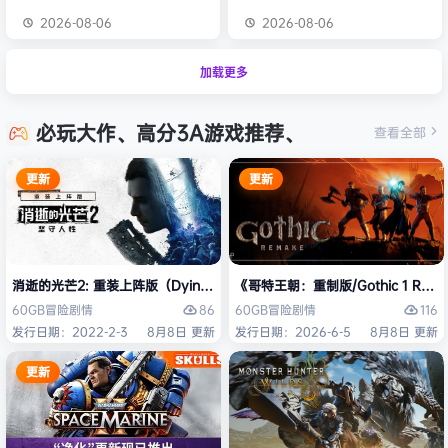
2026-08-06
2026-08-06
加载更多
必玩大作、高分3A游戏推荐、
查看全部
更新
更新
消逝的光芒2: 重装上阵版（Dying Light 2 Stay Human: Reloaded Ed
《哥特王朝：重制版/Gothic 1 Re
86
116
60GB
冒险
剧情
60GB
冒险
剧情
发行日期：2022-2-3
8月8日 更新
发行日期：2026-6-5
8月8日 更新
更新