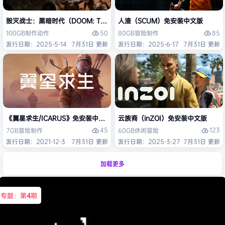
毁灭战士：黑暗时代（DOOM: The Dark Ages）免安装中文版
人渣（SCUM）免安装中文版
50
85
100GB
制作
动作
80GB
冒险
制作
发行日期：2025-5-14
7月31日 更新
发行日期：2025-6-17
7月31日 更新
《翼星求生/ICARUS》免安装中文版
云族裔（inZOI）免安装中文版
45
123
7GB
冒险
制作
60GB
休闲
冒险
发行日期：2021-12-3
7月31日 更新
发行日期：2025-3-27
7月31日 更新
加载更多
专题：第
4
期