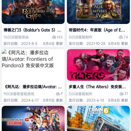
博德之门3（Baldur’s Gate 3）免安装中文版
帝国时代4：年度版（Age of Empires 
145
74
150GB
冒险
命运
50GB
冒险
制作
发行日期：2023-8-3
8月4日 更新
发行日期：2021-10-28
8月4日 更新
《阿凡达：潘多拉边境/Avatar: Frontiers of Pandora》免安装中文版
多重人生（The Alters）免安装中文
9
31
90GB
冒险
冒险游戏
50GB
冒险
制作
发行日期：2024-6-17
8月9日 更新
发行日期：2025-6-13
8月4日 更新