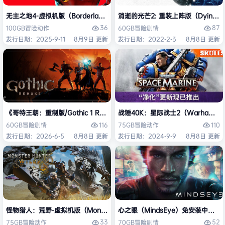
无主之地4-虚拟机版（Borderlands 4 HYPERVISOR）免安装中文版
消逝的光芒2: 重装上阵版（Dying Light
36
87
100GB
冒险
动作
60GB
冒险
剧情
发行日期：2025-9-11
8月9日 更新
发行日期：2022-2-3
8月8日 更新
《哥特王朝：重制版/Gothic 1 Remake》免安装中文版
战锤40K：星际战士2（Warhammer 4
116
110
60GB
冒险
剧情
75GB
冒险
动作
发行日期：2026-6-5
8月8日 更新
发行日期：2024-9-9
8月8日 更新
怪物猎人：荒野-虚拟机版（Monster Hunter Wilds HYPERVISOR）免
心之眼（MindsEye）免安装中文版
33
52
75GB
冒险
动作
70GB
冒险
剧情