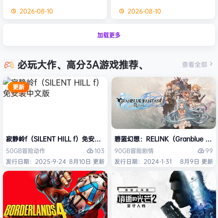
2026-08-10
2026-08-10
加载更多
必玩大作、高分3A游戏推荐、
查看全部
更新
寂静岭f（SILENT HILL f）免安装中文版
碧蓝幻想：RELINK（Granblue Fan
103
99
50GB
冒险
动作
90GB
冒险
剧情
发行日期：2025-9-24
8月10日 更新
发行日期：2024-1-31
8月9日 更新