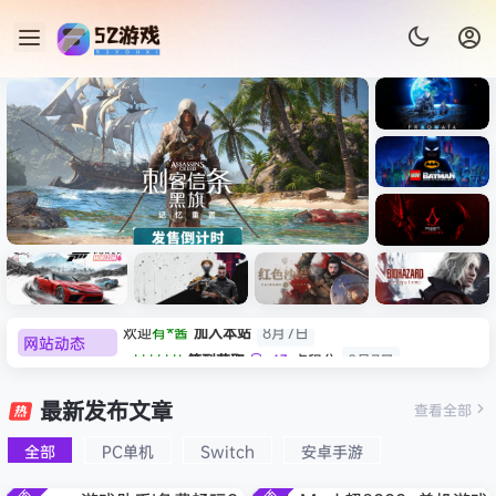
《识质存
在/PRAG
MATA》
《乐高蝙
免安装中
蝠侠：黑
文版
暗骑士之
刺客信条：黑旗 记忆重置-
007 初露锋芒（0
《刺客信
遗/LEGO
网站动态
e******i
签到获取
43
点积分
8月7日
机版/Assassin’s Creed
Light ）免安
条：
Batman:
影/Assas
欢迎
Q*H
加入本站
8月6日
Legacy
ack Flag Resynced
极限竞
《原子之
红色沙漠-
生化危机
sin’s
of the
欢迎
2**0
加入本站
11小时前
速：地平
心/Atomi
虚拟机版
9：安魂
最新发布文章
Creed
查看全部
YPERVISOR》免安装中文
Dark
线
c
（Crimso
曲
欢迎
m******9
加入本站
16小时前
Shadow
Knight》
6（Forza
Heart》
n Desert
（Reside
s》免安装
全部
PC单机
Switch
安卓手游
欢迎
今***虎
加入本站
17小时前
免安装中
Horizon
免安装中
HYPERVI
nt Evil
版，非虚
文版
欢迎
豆豆
加入本站
18小时前
6）免安装
文版
SOR）免
Requiem
拟机