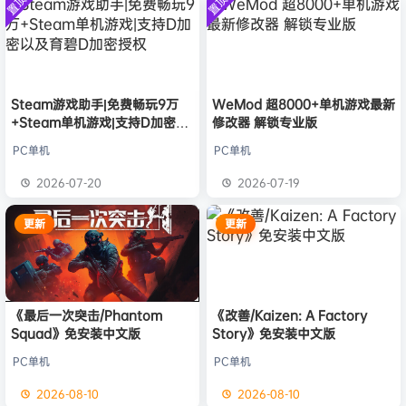
置顶
置顶
中文版
欢迎
N**e
加入本站
18小时前
安装中文
）免安装
版
中文版
欢迎
沉*****松
加入本站
8月9日
欢迎
兔****
加入本站
8月8日
欢迎
q********6
加入本站
8月8日
大**颠
签到获取
64
点积分
8月8日
Steam游戏助手|免费畅玩9万
WeMod 超8000+单机游戏最新
+Steam单机游戏|支持D加密以
修改器 解锁专业版
欢迎
大**颠
加入本站
8月8日
及育碧D加密授权
欢迎
我*的
加入本站
8月8日
PC单机
PC单机
欢迎
D****Z
加入本站
8月7日
2026-07-20
2026-07-19
欢迎
有*酱
加入本站
8月7日
更新
更新
《最后一次突击/Phantom
《改善/Kaizen: A Factory
Squad》免安装中文版
Story》免安装中文版
PC单机
PC单机
2026-08-10
2026-08-10