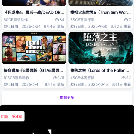
《死或生6：最后一战/DEAD OR ALIVE 6 Last Round》免安装中文版
模拟火车世界6（Train Sim Worl
34
7
80GB
剧情
动作
35GB
冒险
探索
发行日期：2026-6-24
8月4日 更新
发行日期：2025-9-30
8月2日 更新
侠盗猎车手5增强版（GTA5增强版（Grand Theft Auto V Enhanced
堕落之主（Lords of the Fallen
178
47
105GB
冒险
动作
45GB
休闲
冒险
发行日期：2025-3-4
8月1日 更新
发行日期：2023-10-13
8月1日 更新
加载更多
专题：第
4
期