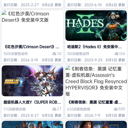
发行日期：2025-2-27
8月6日 更新
发行日期：2025-6-10
8月6日 更新
《红色沙漠/Crimson Desert》免安装中文版
哈迪斯2（Hades II）免安装中文版
70
134
150GB
冒险
动作
10GB
冒险
动作
发行日期：2026-3-19
8月5日 更新
发行日期：2025-9-25
8月5日 更新
超级机器人大战Y（SUPER ROBOT WARS Y）免安装中文版
《刺客信条：黑旗 记忆重置-虚拟机版/Assas
27
500
17GB
剧情
动画
65GB
冒险
剧情
发行日期：2025-8-27
8月5日 更新
发行日期：2026-7-9
8月5日 更新