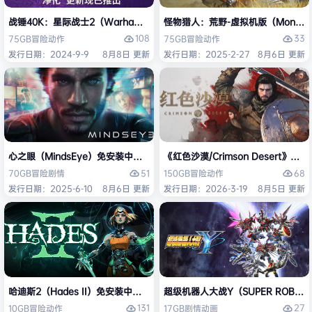
战锤40K：星际战士2（Warhammer 40,000: Space Marine 2）免安装
怪物猎人：荒野-虚拟机版（Monster H
108
33
75GB
冒险
动作
75GB
冒险
动作
发行日期：2024-9-9
8月8日 更新
发行日期：2025-2-27
8月6日 更新
心之眼（MindsEye）免安装中文版
《红色沙漠/Crimson Desert》免
51
68
70GB
冒险
剧情
150GB
冒险
动作
发行日期：2025-6-10
8月6日 更新
发行日期：2026-3-19
8月5日 更新
哈迪斯2（Hades II）免安装中文版
超级机器人大战Y（SUPER ROBOT
131
27
10GB
冒险
动作
17GB
剧情
动画