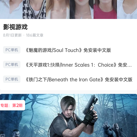
影视游戏
8月1日
更新 · 186篇文章
《魅魔的游戏/Soul Touch》免安装中文版
PC单机
《天平游戏1:抉择/Inner Scales 1：Choice》免安装中文版
PC单机
《铁门之下/Beneath the Iron Gate》免安装中文版
PC单机
专题：第
2
期