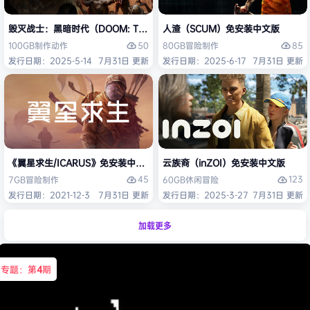
毁灭战士：黑暗时代（DOOM: The Dark Ages）免安装中文版
人渣（SCUM）免安装中文版
50
85
100GB
制作
动作
80GB
冒险
制作
发行日期：2025-5-14
7月31日 更新
发行日期：2025-6-17
7月31日 更新
《翼星求生/ICARUS》免安装中文版
云族裔（inZOI）免安装中文版
45
123
7GB
冒险
制作
60GB
休闲
冒险
发行日期：2021-12-3
7月31日 更新
发行日期：2025-3-27
7月31日 更新
加载更多
专题：第
4
期