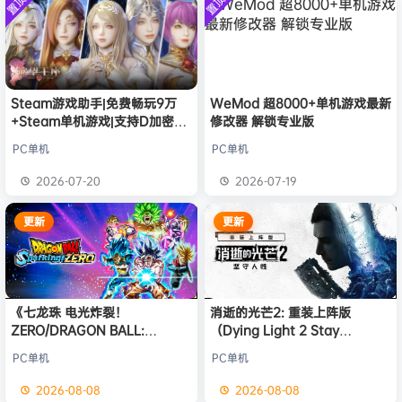
置顶
置顶
中文版
欢迎
普洱
加入本站
8月6日
安装中文
）免安装
版
中文版
欢迎
0**3
加入本站
8月6日
欢迎
c***s
加入本站
8月6日
欢迎
V****y
加入本站
8月6日
欢迎
兔****
加入本站
2小时前
Steam游戏助手|免费畅玩9万
WeMod 超8000+单机游戏最新
+Steam单机游戏|支持D加密以
修改器 解锁专业版
欢迎
q********6
加入本站
4小时前
及育碧D加密授权
大**颠
签到获取
64
点积分
10小时前
PC单机
PC单机
欢迎
大**颠
加入本站
10小时前
2026-07-20
2026-07-19
欢迎
我*的
加入本站
10小时前
更新
更新
《七龙珠 电光炸裂！
消逝的光芒2: 重装上阵版
ZERO/DRAGON BALL:
（Dying Light 2 Stay
Sparking! ZERO》免安装中文
Human: Reloaded Edition）
PC单机
PC单机
版
免安装中文版
2026-08-08
2026-08-08