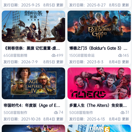
发行日期：2025-9-25
8月5日 更新
发行日期：2025-8-27
8月5日 更新
《刺客信条：黑旗 记忆重置-虚拟机版/Assassin’s Creed Black Flag Re
博德之门3（Baldur’s Gate 3）
499
145
65GB
冒险
剧情
150GB
冒险
命运
发行日期：2026-7-9
8月5日 更新
发行日期：2023-8-3
8月4日 更新
帝国时代4：年度版（Age of Empires IV: Anniversary Edition）免安
多重人生（The Alters）免安装中文
74
31
50GB
冒险
制作
50GB
冒险
制作
发行日期：2021-10-28
8月4日 更新
发行日期：2025-6-13
8月4日 更新