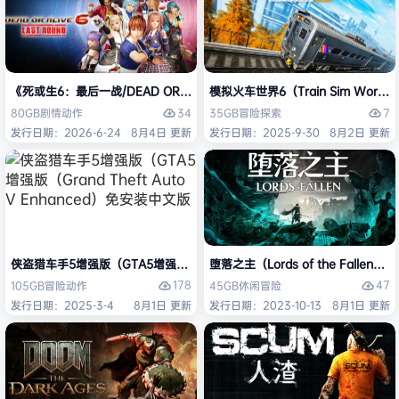
《死或生6：最后一战/DEAD OR ALIVE 6 Last Round》免安装中文版
模拟火车世界6（Train Sim Worl
34
7
80GB
剧情
动作
35GB
冒险
探索
发行日期：2026-6-24
8月4日 更新
发行日期：2025-9-30
8月2日 更新
侠盗猎车手5增强版（GTA5增强版（Grand Theft Auto V Enhanced
堕落之主（Lords of the Fallen
178
47
105GB
冒险
动作
45GB
休闲
冒险
发行日期：2025-3-4
8月1日 更新
发行日期：2023-10-13
8月1日 更新