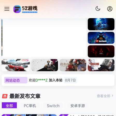
《识质存
在/PRAG
MATA》
《乐高蝙
免安装中
蝠侠：黑
文版
暗骑士之
007 初露锋芒（007 First
《剑星/St
《刺客信
遗/LEGO
网站动态
欢迎
D****Z
加入本站
8月7日
Light ）免安装中文版
+修改器
条：
Batman:
影/Assas
欢迎
有*酱
加入本站
8月7日
Legacy
极限竞
《原子之
红色沙漠-
生化危机
sin’s
of the
e******i
签到获取
43
点积分
8月7日
速：地平
心/Atomi
虚拟机版
9：安魂
最新发布文章
Creed
查看全部
Dark
线
c
（Crimso
曲
欢迎
Q*H
加入本站
8月6日
Shadow
Knight》
6（Forza
Heart》
n Desert
（Reside
s》免安装
全部
PC单机
Switch
安卓手游
欢迎
e******i
加入本站
8月6日
免安装中
Horizon
免安装中
HYPERVI
nt Evil
版，非虚
文版
普洱
签到获取
39
点积分
8月6日
6）免安装
文版
SOR）免
Requiem
拟机