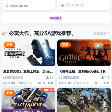
2026-08-06
2026-08-06
加载更多
必玩大作、高分3A游戏推荐、
查看全部
更新
更新
消逝的光芒2: 重装上阵版（Dying Light 2 Stay Human: Reloaded Ed
《哥特王朝：重制版/Gothic 1 Re
86
116
60GB
冒险
剧情
60GB
冒险
剧情
发行日期：2022-2-3
8月8日 更新
发行日期：2026-6-5
8月8日 更新
更新