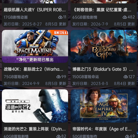
超级机器人大战Y（SUPER ROBOT WARS Y）免安装中文版
《刺客信条：黑旗 记忆重置-虚拟机版/Assas
11
482
17GB
剧情
动画
65GB
冒险
剧情
发行日期：2025-8-27
8月5日 更新
发行日期：2026-7-9
8月5日 更新
战锤40K：星际战士2（Warhammer 40,000: Space Marine 2）免安装
博德之门3（Baldur’s Gate 3）
99
127
75GB
冒险
动作
150GB
冒险
命运
发行日期：2024-9-9
8月5日 更新
发行日期：2023-8-3
8月4日 更新
消逝的光芒2: 重装上阵版（Dying Light 2 Stay Human: Reloaded Ed
帝国时代4：年度版（Age of Empires 
82
69
60GB
冒险
剧情
50GB
冒险
制作