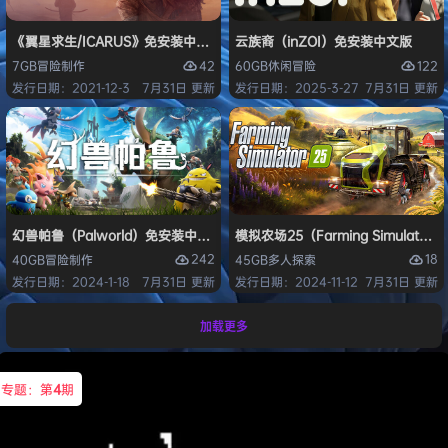
《翼星求生/ICARUS》免安装中文版
云族裔（inZOI）免安装中文版
42
122
7GB
冒险
制作
60GB
休闲
冒险
发行日期：2021-12-3
7月31日 更新
发行日期：2025-3-27
7月31日 更新
幻兽帕鲁（Palworld）免安装中文版
模拟农场25（Farming Simulato
242
18
40GB
冒险
制作
45GB
多人
探索
发行日期：2024-1-18
7月31日 更新
发行日期：2024-11-12
7月31日 更新
加载更多
专题：第
4
期