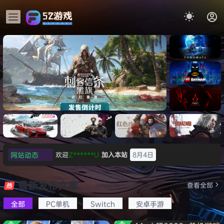
《识质存
在/PRAG
MATA》
《乐高蝙
免安装中
蝠侠：黑
文版
暗骑士之
《刺客信条：黑旗 记忆重置-
007 初露
欢迎
Z******U
加入本站
8月4日
《刺客信
遗/LEGO
网站动态
虚拟机版/Assassin’s Creed
Light
条：
Batman:
欢迎
k******2
加入本站
8月4日
影/Assas
Legacy
Black Flag Resynced
欢迎
C****i
加入本站
8月4日
极限竞
《原子之
红色沙漠-
生化危机
sin’s
of the
速：地平
心/Atomi
虚拟机版
9：安魂
最新发布文章
欢迎
2***5
加入本站
8月4日
Creed
查看全部
HYPERVISOR》免安装中文
Dark
线
c
（Crimso
曲
Shadow
Knight》
欢迎
h*********0
加入本站
8月3日
版
6（Forza
Heart》
n Desert
（Reside
s》免安装
全部
PC单机
Switch
安卓手游
免安装中
欢迎
l*w
加入本站
8月2日
Horizon
免安装中
HYPERVI
nt Evil
版，非虚
文版
6）免安装
文版
SOR）免
Requiem
旋律
签到获取
41
点积分
8月1日
拟机