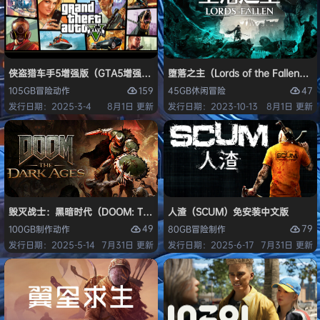
侠盗猎车手5增强版（GTA5增强版（Grand Theft Auto V Enhanced
堕落之主（Lords of the Fallen
159
47
105GB
冒险
动作
45GB
休闲
冒险
发行日期：2025-3-4
8月1日 更新
发行日期：2023-10-13
8月1日 更新
毁灭战士：黑暗时代（DOOM: The Dark Ages）免安装中文版
人渣（SCUM）免安装中文版
49
79
100GB
制作
动作
80GB
冒险
制作
发行日期：2025-5-14
7月31日 更新
发行日期：2025-6-17
7月31日 更新