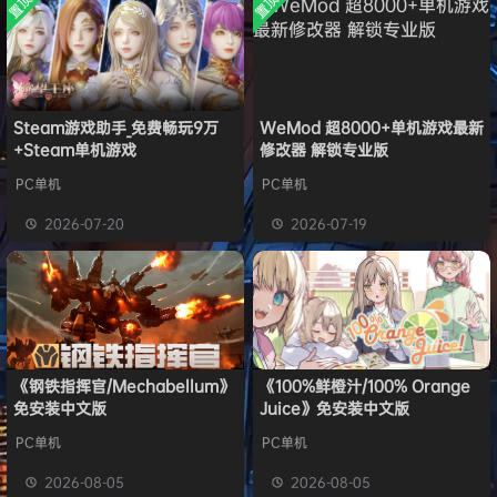
置顶
置顶
中文版
安装中文
）免安装
欢迎
y**u
加入本站
7月31日
版
中文版
旋律
签到获取
20
点积分
7月31日
旋律
签到获取
22
点积分
7月30日
欢迎
m*******n
加入本站
7月30日
Steam游戏助手_免费畅玩9万
WeMod 超8000+单机游戏最新
欢迎
1******4
加入本站
11小时前
+Steam单机游戏
修改器 解锁专业版
l***g
签到获取
28
点积分
15小时前
PC单机
PC单机
w******g
签到获取
49
点积分
8月4日
欢迎
w******g
加入本站
8月4日
2026-07-20
2026-07-19
《钢铁指挥官/Mechabellum》
《100%鲜橙汁/100% Orange
免安装中文版
Juice》免安装中文版
PC单机
PC单机
2026-08-05
2026-08-05