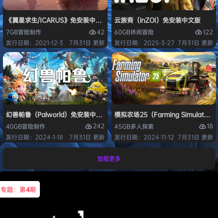
《翼星求生/ICARUS》免安装中文版
云族裔（inZOI）免安装中文版
42
122
7GB
冒险
制作
60GB
休闲
冒险
发行日期：2021-12-3
7月31日 更新
发行日期：2025-3-27
7月31日 更新
幻兽帕鲁（Palworld）免安装中文版
模拟农场25（Farming Simulato
242
18
40GB
冒险
制作
45GB
多人
探索
发行日期：2024-1-18
7月31日 更新
发行日期：2024-11-12
7月31日 更新
加载更多
专题：第
4
期