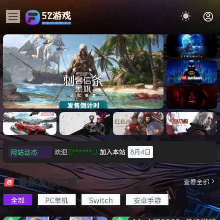
《识质存
在/PRAG
MATA》
《乐高蝙
免安装中
蝠侠：黑
文版
暗骑士之
《刺客信条：黑旗 记忆重置-
007 初露
《刺客信
遗/LEGO
网站动态
欢迎
Z******U
加入本站
8月4日
虚拟机版/Assassin’s Creed
Light
条：
Batman:
影/Assas
欢迎
k******2
加入本站
8月4日
Legacy
Black Flag Resynced
极限竞
《原子之
红色沙漠-
生化危机
sin’s
of the
欢迎
C****i
加入本站
8月4日
速：地平
心/Atomi
虚拟机版
9：安魂
最新发布文章
Creed
查看全部
HYPERVISOR》免安装中文
Dark
线
c
（Crimso
曲
欢迎
2***5
加入本站
8月4日
Shadow
Knight》
版
6（Forza
Heart》
n Desert
（Reside
s》免安装
全部
PC单机
Switch
安卓手游
欢迎
h*********0
加入本站
8月3日
免安装中
Horizon
免安装中
HYPERVI
nt Evil
版，非虚
文版
欢迎
l*w
加入本站
8月2日
6）免安装
文版
SOR）免
Requiem
拟机