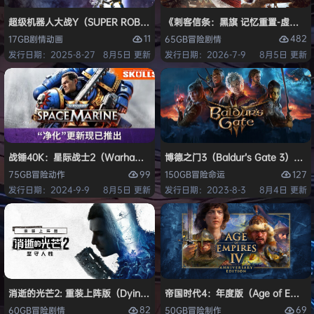
超级机器人大战Y（SUPER ROBOT WARS Y）免安装中文版
《刺客信条：黑旗 记忆重置-虚拟机版/Assas
11
482
17GB
剧情
动画
65GB
冒险
剧情
发行日期：2025-8-27
8月5日 更新
发行日期：2026-7-9
8月5日 更新
战锤40K：星际战士2（Warhammer 40,000: Space Marine 2）免安装
博德之门3（Baldur’s Gate 3）
99
127
75GB
冒险
动作
150GB
冒险
命运
发行日期：2024-9-9
8月5日 更新
发行日期：2023-8-3
8月4日 更新
消逝的光芒2: 重装上阵版（Dying Light 2 Stay Human: Reloaded Ed
帝国时代4：年度版（Age of Empires 
82
69
60GB
冒险
剧情
50GB
冒险
制作