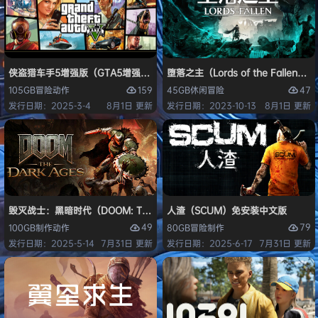
侠盗猎车手5增强版（GTA5增强版（Grand Theft Auto V Enhanced
堕落之主（Lords of the Fallen
159
47
105GB
冒险
动作
45GB
休闲
冒险
发行日期：2025-3-4
8月1日 更新
发行日期：2023-10-13
8月1日 更新
毁灭战士：黑暗时代（DOOM: The Dark Ages）免安装中文版
人渣（SCUM）免安装中文版
49
79
100GB
制作
动作
80GB
冒险
制作
发行日期：2025-5-14
7月31日 更新
发行日期：2025-6-17
7月31日 更新