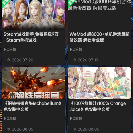
置顶
置顶
中文版
旋律
签到获取
41
点积分
安装中文
8月1日
）免安装
版
中文版
欢迎
y**u
加入本站
7月31日
旋律
签到获取
20
点积分
7月31日
旋律
签到获取
22
点积分
7月30日
欢迎
m*******n
加入本站
7月30日
Steam游戏助手_免费畅玩9万
WeMod 超8000+单机游戏最新
+Steam单机游戏
修改器 解锁专业版
欢迎
1******4
加入本站
11小时前
l***g
签到获取
28
点积分
15小时前
PC单机
PC单机
w******g
签到获取
49
点积分
8月4日
2026-07-20
2026-07-19
欢迎
w******g
加入本站
8月4日
《钢铁指挥官/Mechabellum》
《100%鲜橙汁/100% Orange
免安装中文版
Juice》免安装中文版
PC单机
PC单机
2026-08-05
2026-08-05