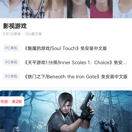
影视游戏
8月1日
更新 · 186篇文章
《魅魔的游戏/Soul Touch》免安装中文版
PC单机
《天平游戏1:抉择/Inner Scales 1：Choice》免安装中文版
PC单机
《铁门之下/Beneath the Iron Gate》免安装中文版
PC单机
专题：第
2
期