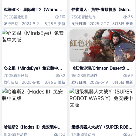
战锤40K：星际战士2（Warhammer 40,000: Space Marine 2）免安装
怪物猎人：荒野-虚拟机版（Monster H
110
33
75GB
冒险
动作
75GB
冒险
动作
发行日期：2024-9-9
8月8日 更新
发行日期：2025-2-27
8月6日 更新
心之眼（MindsEye）免安装中文版
《红色沙漠/Crimson Desert》免
52
69
70GB
冒险
剧情
150GB
冒险
动作
发行日期：2025-6-10
8月6日 更新
发行日期：2026-3-19
8月5日 更新
哈迪斯2（Hades II）免安装中文版
超级机器人大战Y（SUPER ROBOT
132
27
10GB
冒险
动作
17GB
剧情
动画