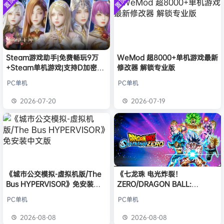
置顶
置顶
中文版
欢迎
D****Z
加入本站
安装中文
8月7日
）免安装
版
中文版
欢迎
有*酱
加入本站
8月7日
e******i
签到获取
43
点积分
8月7日
欢迎
Q*H
加入本站
8月6日
欢迎
e******i
加入本站
8月6日
Steam游戏助手|免费畅玩9万
WeMod 超8000+单机游戏最新
+Steam单机游戏|支持D加密以
修改器 解锁专业版
普洱
签到获取
39
点积分
8月6日
及育碧D加密授权
欢迎
今***虎
加入本站
1小时前
PC单机
PC单机
欢迎
豆豆
加入本站
2小时前
2026-07-20
2026-07-19
欢迎
N**e
加入本站
2小时前
《城市公交模拟-虚拟机版/The
《七龙珠 电光炸裂！
Bus HYPERVISOR》免安装中
ZERO/DRAGON BALL:
文版
Sparking! ZERO》免安装中文
PC单机
PC单机
版
2026-08-08
2026-08-08