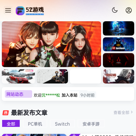
《识质存
在/PRAG
MATA》
《乐高蝙
免安装中
蝠侠：黑
文版
暗骑士之
《剑星/Stellar Blade》本体
《刺客信
《刺客信
遗/LEGO
网站动态
欢迎
沉*****松
加入本站
9小时前
+修改器打包下载 解压即玩
虚拟机版/As
条：
Batman:
影/Assas
欢迎
兔****
加入本站
8月8日
Legacy
Black F
极限竞
《原子之
红色沙漠-
生化危机
sin’s
of the
欢迎
q********6
加入本站
8月8日
速：地平
心/Atomi
虚拟机版
9：安魂
最新发布文章
Creed
查看全部
HYPER
Dark
线
c
（Crimso
曲
大**颠
签到获取
64
点积分
8月8日
Shadow
Knight》
版
6（Forza
Heart》
n Desert
（Reside
s》免安装
全部
PC单机
Switch
安卓手游
欢迎
大**颠
加入本站
8月8日
免安装中
Horizon
免安装中
HYPERVI
nt Evil
版，非虚
文版
欢迎
我*的
加入本站
8月8日
6）免安装
文版
SOR）免
Requiem
拟机