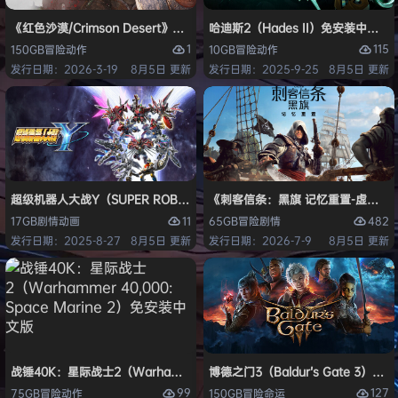
《红色沙漠/Crimson Desert》免安装中文版
哈迪斯2（Hades II）免安装中文版
1
115
150GB
冒险
动作
10GB
冒险
动作
发行日期：2026-3-19
8月5日 更新
发行日期：2025-9-25
8月5日 更新
超级机器人大战Y（SUPER ROBOT WARS Y）免安装中文版
《刺客信条：黑旗 记忆重置-虚拟机版/Assas
11
482
17GB
剧情
动画
65GB
冒险
剧情
发行日期：2025-8-27
8月5日 更新
发行日期：2026-7-9
8月5日 更新
战锤40K：星际战士2（Warhammer 40,000: Space Marine 2）免安装
博德之门3（Baldur’s Gate 3）
99
127
75GB
冒险
动作
150GB
冒险
命运