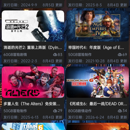
发行日期：2024-9-9
8月5日 更新
发行日期：2023-8-3
8月4日 更新
消逝的光芒2: 重装上阵版（Dying Light 2 Stay Human: Reloaded Ed
帝国时代4：年度版（Age of Empires 
83
69
60GB
冒险
剧情
50GB
冒险
制作
发行日期：2022-2-3
8月4日 更新
发行日期：2021-10-28
8月4日 更新
多重人生（The Alters）免安装中文版
《死或生6：最后一战/DEAD OR ALI
29
34
50GB
冒险
制作
80GB
剧情
动作
发行日期：2025-6-13
8月4日 更新
发行日期：2026-6-24
8月4日 更新