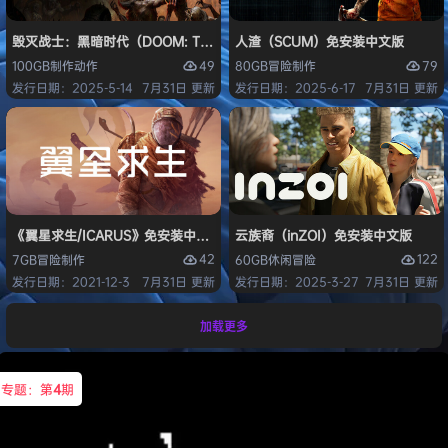
毁灭战士：黑暗时代（DOOM: The Dark Ages）免安装中文版
人渣（SCUM）免安装中文版
49
79
100GB
制作
动作
80GB
冒险
制作
发行日期：2025-5-14
7月31日 更新
发行日期：2025-6-17
7月31日 更新
《翼星求生/ICARUS》免安装中文版
云族裔（inZOI）免安装中文版
42
122
7GB
冒险
制作
60GB
休闲
冒险
发行日期：2021-12-3
7月31日 更新
发行日期：2025-3-27
7月31日 更新
加载更多
专题：第
4
期