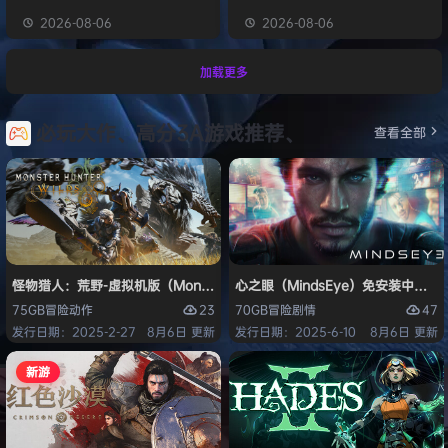
2026-08-06
2026-08-06
加载更多
必玩大作、高分3A游戏推荐、
查看全部
怪物猎人：荒野-虚拟机版（Monster Hunter Wilds HYPERVISOR）免
心之眼（MindsEye）免安装中文版
23
47
75GB
冒险
动作
70GB
冒险
剧情
发行日期：2025-2-27
8月6日 更新
发行日期：2025-6-10
8月6日 更新
新游