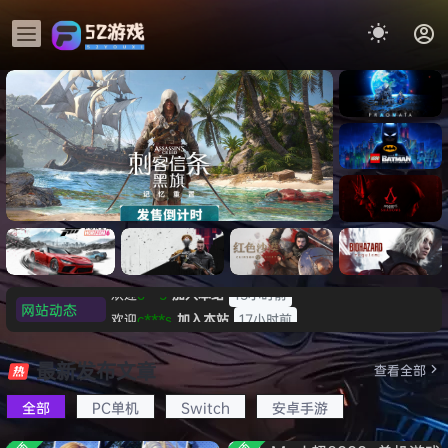
《识质存
在/PRAG
MATA》
《乐高蝙
免安装中
蝠侠：黑
文版
暗骑士之
置-
007 初露锋芒（007 First
《剑星
《刺客信
遗/LEGO
网站动态
欢迎
c***s
加入本站
17小时前
eed
Light ）免安装中文版
+修
条：
Batman:
影/Assas
欢迎
V****y
加入本站
19小时前
Legacy
极限竞
《原子之
红色沙漠-
生化危机
sin’s
of the
欢迎
j***j
加入本站
19小时前
速：地平
心/Atomi
虚拟机版
9：安魂
最新发布文章
Creed
查看全部
中文
Dark
线
c
（Crimso
曲
欢迎
1******4
加入本站
8月5日
Shadow
Knight》
6（Forza
Heart》
n Desert
（Reside
s》免安装
全部
PC单机
Switch
安卓手游
l***g
签到获取
28
点积分
8月5日
免安装中
Horizon
免安装中
HYPERVI
nt Evil
版，非虚
文版
w******g
签到获取
49
点积分
8月4日
6）免安装
文版
SOR）免
Requiem
拟机