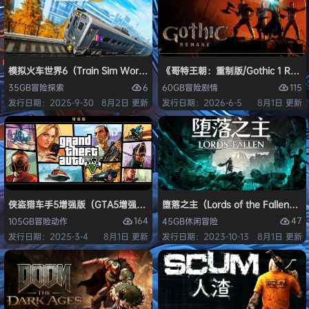
模拟火车世界6（Train Sim World 6）免安装中文版
《哥特王朝：重制版/Gothic 1 Re
6
115
35GB
冒险
探索
60GB
冒险
剧情
发行日期：2025-9-30
8月2日 更新
发行日期：2026-6-5
8月1日 更新
侠盗猎车手5增强版（GTA5增强版（Grand Theft Auto V Enhanced
堕落之主（Lords of the Fallen
164
47
105GB
冒险
动作
45GB
休闲
冒险
发行日期：2025-3-4
8月1日 更新
发行日期：2023-10-13
8月1日 更新