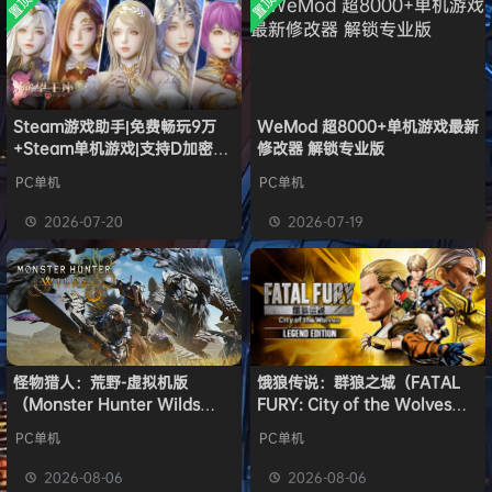
置顶
置顶
中文版
欢迎
w******g
加入本站
安装中文
8月4日
）免安装
版
中文版
欢迎
Z******U
加入本站
8月4日
欢迎
k******2
加入本站
8月4日
欢迎
C****i
加入本站
8月4日
欢迎
Q*H
加入本站
14小时前
Steam游戏助手|免费畅玩9万
WeMod 超8000+单机游戏最新
+Steam单机游戏|支持D加密以
修改器 解锁专业版
欢迎
e******i
加入本站
14小时前
及育碧D加密授权
普洱
签到获取
39
点积分
15小时前
PC单机
PC单机
欢迎
普洱
加入本站
15小时前
2026-07-20
2026-07-19
欢迎
0**3
加入本站
15小时前
怪物猎人：荒野-虚拟机版
饿狼传说：群狼之城（FATAL
（Monster Hunter Wilds
FURY: City of the Wolves）
HYPERVISOR）免安装中文版
免安装中文版
PC单机
PC单机
2026-08-06
2026-08-06