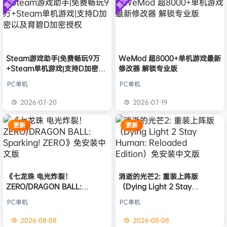
置顶
置顶
中文版
普洱
签到获取
39
点积分
安装中文
8月6日
）免安装
版
中文版
欢迎
普洱
加入本站
8月6日
欢迎
0**3
加入本站
8月6日
欢迎
c***s
加入本站
8月6日
欢迎
V****y
加入本站
8月6日
Steam游戏助手|免费畅玩9万
WeMod 超8000+单机游戏最新
+Steam单机游戏|支持D加密以
修改器 解锁专业版
欢迎
兔****
加入本站
35分钟前
及育碧D加密授权
欢迎
q********6
加入本站
3小时前
PC单机
PC单机
大**颠
签到获取
64
点积分
9小时前
2026-07-20
2026-07-19
欢迎
大**颠
加入本站
9小时前
更新
更新
《七龙珠 电光炸裂！
消逝的光芒2: 重装上阵版
ZERO/DRAGON BALL:
（Dying Light 2 Stay
Sparking! ZERO》免安装中文
Human: Reloaded Edition）
PC单机
PC单机
版
免安装中文版
2026-08-08
2026-08-08