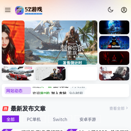
《识质存
在/PRAG
MATA》
《乐高蝙
免安装中
蝠侠：黑
文版
暗骑士之
《刺客信条：黑旗 记忆重置-
007 初露
《刺客信
遗/LEGO
网站动态
欢迎
我*的
加入本站
9小时前
虚拟机版/Assassin’s Creed
Light
条：
Batman:
影/Assas
欢迎
D****Z
加入本站
8月7日
Legacy
Black Flag Resynced
极限竞
《原子之
红色沙漠-
生化危机
sin’s
of the
欢迎
有*酱
加入本站
8月7日
速：地平
心/Atomi
虚拟机版
9：安魂
最新发布文章
Creed
查看全部
HYPERVISOR》免安装中文
Dark
线
c
（Crimso
曲
e******i
签到获取
43
点积分
8月7日
Shadow
Knight》
版
6（Forza
Heart》
n Desert
（Reside
s》免安装
全部
PC单机
Switch
安卓手游
欢迎
Q*H
加入本站
8月6日
免安装中
Horizon
免安装中
HYPERVI
nt Evil
版，非虚
文版
欢迎
e******i
加入本站
8月6日
6）免安装
文版
SOR）免
Requiem
拟机