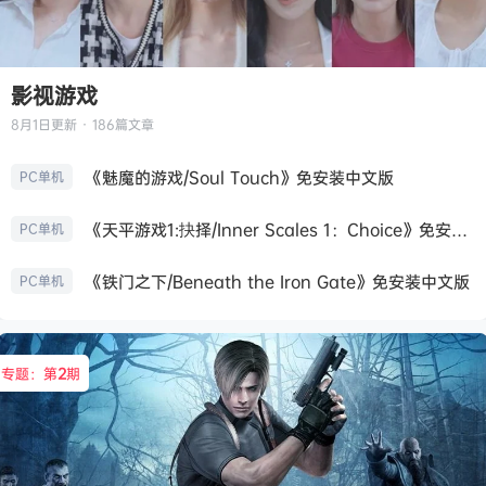
影视游戏
8月1日
更新 · 186篇文章
《魅魔的游戏/Soul Touch》免安装中文版
PC单机
《天平游戏1:抉择/Inner Scales 1：Choice》免安装中文版
PC单机
《铁门之下/Beneath the Iron Gate》免安装中文版
PC单机
专题：第
2
期