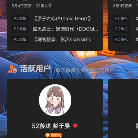
8月4日
更新 · 28篇文章
8月1日
更新 · 
《原子之心/Atomic Heart》免安装中文版
PC单机
PC单机
毁灭战士：黑暗时代（DOOM: The Dark Ages）免安装中文版
PC单机
PC单机
《刺客信条：影/Assassin’s Creed Shadows》免安装版，非虚拟机
PC单机
PC单机
活跃用户
每天精神抖擞的精神气用户
52游戏_彭于晏