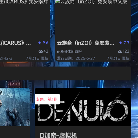
/ICARUS》免安装中文版
云族裔（inZOI）免安装中文版
9.6
7.7
★
★
42
122
60GB
休闲
冒险
-12-3
7月31日 更新
发行日期：2025-3-27
7月31日 更新
专题：第
1
期
D加密-虚拟机