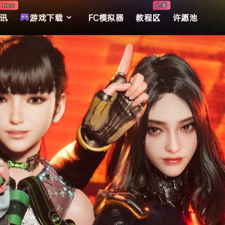
New
必看
讯
游戏下载
FC模拟器
教程区
许愿池