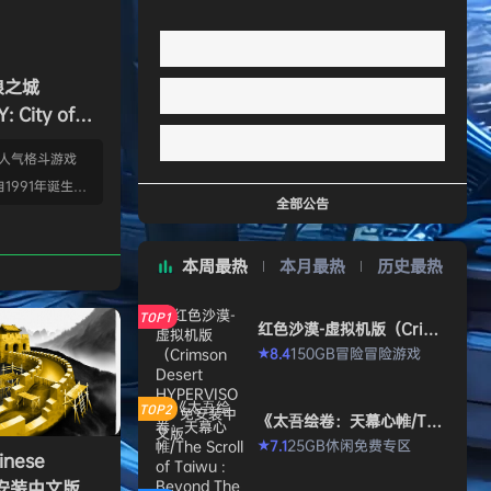
狼之城
 City of
s）免安装中文版
的人气格斗游戏
1991年诞生以
全部公告
年代格斗游戏的热
狼 -MARK OF
本周最热
本月最热
历史最热
』起，时隔26年，
传说 City of
TOP1
终于登场！ ■新实装
红色沙漠-虚拟机版（Crims
on Desert HYPERVISO
系统”！ 新实装
150GB
冒险
冒险游戏
8.4
★
R）免安装中文版
以从战斗开始发动各
武技”、“REV加
TOP2
《太吾绘卷：天幕心帷/The
…
Scroll of Taiwu : Beyond
25GB
休闲
免费专区
7.1
★
The Dom》免安装中文版
nese
》免安装中文版