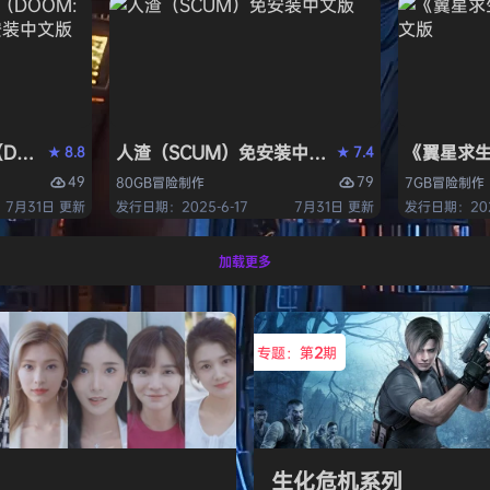
OM: The Dark Ages）免安装中文版
人渣（SCUM）免安装中文版
《翼星求生
8.8
7.4
★
★
49
79
80GB
冒险
制作
7GB
冒险
制作
7月31日 更新
发行日期：2025-6-17
7月31日 更新
发行日期：2021
加载更多
专题：第
2
期
生化危机系列