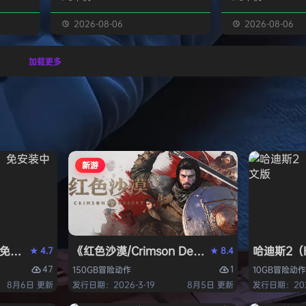
经熟悉的
生物学家，与被称为“沃德灵”的生物
慎选择升级项目，
的方式呈
神经链接。不断孵化、培育、升级、
置身风云变幻的战
2026-08-06
2026-08-06
个开放
进化你的沃德灵伙伴们，与它们一同
地敌人和恢弘的头
一个有趣
对抗寄生疫病，夺回被腐败蹂躏的绿
全神贯注，玩法令
加载更多
与怪物
色星球。 忘掉作为人类的行为直
配合视觉冲击和震
论是在表
觉，这次你将化身沃德灵，与它们神
进入完全不同的意
扮演一
经连接，以第三人称射击作为核心，
洁纯粹，单局游戏
完成一项
充分利用不同沃德灵的射击风格应对
战，重玩度很高。 
拯救地
多变的战场局面，并且在闪避、格
式包含五个世界，
挡、反击等技能的配…
人种…
新游
PERVISOR）免安装中文版
e）免安装中文版
《红色沙漠/Crimson Desert》免安装中文版
哈迪斯2（H
4.7
8.4
★
★
47
1
150GB
冒险
动作
10GB
冒险
动作
8月6日 更新
发行日期：2026-3-19
8月5日 更新
发行日期：202