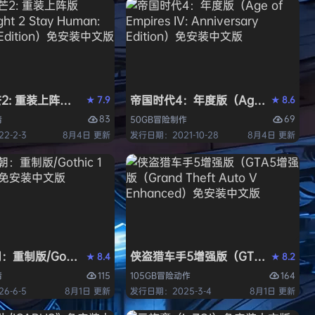
 重装上阵版（Dying Light 2 Stay Human: Reloaded E
帝国时代4：年度版（Age of Empires 
7.9
8.6
★
★
83
69
情
50GB
冒险
制作
2-2-3
8月4日 更新
发行日期：2021-10-28
8月4日 更新
中文版
重制版/Gothic 1 Remake》免安装中文版
侠盗猎车手5增强版（GTA5增强版（Gran
8.4
8.2
★
★
115
164
情
105GB
冒险
动作
6-6-5
8月1日 更新
发行日期：2025-3-4
8月1日 更新