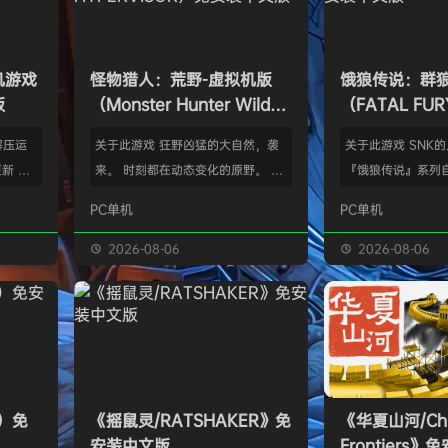
单机游戏
怪物猎人：荒野-虚拟机版
饿狼传说：群
版
（Monster Hunter Wilds
（FATAL FURY:
HYPERVISOR）免安装中文
the Wolve
解压运
关于此游戏 狂野凶猛的大自然，袭
关于此游戏 SNK
版
新 把
来。 时刻都在动态变化的原野。 这
『饿狼传说』系列自
p.asa
是个关于生活在具有两面性的世界中
来一直引领着90
PC单机
PC单机
。 We
的怪物与人们的故事。 你会化为以
潮。从1999年的『饿
游戏，
狩猎强大怪物为生的“猎人”，使用狩
THE WOLVES-
2026-08-06
2026-08-06
由于很多
猎获得的素材打造更强的武器防具，
系列的最新作品『饿狼
以修改器
并逐渐解明这个世界与人们之间的关
the Wolves』
及时的。
联。 进化的狩猎动作，寻求连续不
了加速兴奋的“REV
实已经涵
断的沉浸感，究极的狩猎体验正等待
的“REV系统”可
称】：w
你的到来。 故事 数年前，在公会还
种特殊攻击！“REV
【资源
没有调查过的未踏足领域“封禁之地”
速”，还有S.P.G.区
s）免
《摇鼠灵/RATSHAKER》免
《华夏山河/Chi
的边境上，一名少年“纳塔”获救。
安装中文版
Frontiers
公会根…