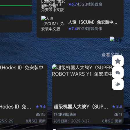
打造强大的构筑，
allen）免安装中文版
45GB
休闲
冒险
6.7
★
场，迎战源源不断
目。这款游戏需要
人渣（SCUM）免安装中文
人肾上腺素飙升，
版
80GB
冒险
制作
7.4
★
撼音乐，可以令你
识状态。 玩法简
耗时较短，大量挑
游戏特色 战役模
查看全部
关卡动态变化，敌
ades II）免安装中文版
超级机器人大战Y（SUPER ROBOT
9.6
8.3
★
★
115
11
17GB
剧情
动画
5-9-25
8月5日 更新
发行日期：2025-8-27
8月5日 更新