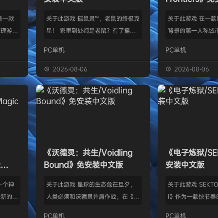
》是一款
关于此游戏 摇鼠灵™，老鼠的终极克
关于此游戏 在一
管理游
星！ 家里到处都是老鼠？有了摇鼠
背景的第一人称城
群，让族
灵™，彻底告别鼠患！全新手段，杀
划、建造并放松身
PC单机
PC单机
类题材的
灭所有不速之客！拿在手上大力摇，
的工匠起步，循序
游太空滋
剩下的交给摇鼠灵™就行了。不用夹
并筑起宏伟建筑。
2026-08-06
2026-08-06
会感激你
子，不会搞得乱糟糟，也不用偷偷摸
产链，打磨物流，
鸟群没了
摸丢死老鼠！ 有了摇鼠灵™，一切尽
的节奏繁荣发展—
，这也只
在掌握！把那只老鼠摇到服从，看着
精巧系统带来的成
描附近
“鼠条”填满。摇得多了，就能慢慢彻
区域——山间隘口
各种隐藏
底解决你的问题了。摇鼠灵™起效
河谷——各自拥有
，也可能
快，用法简单，效果绝佳，让你的烦
令人忍不住截图的
《沃德灵：共生/Voidling
《电子炼狱/SE
设施，以
恼瞬间无影无踪。 为什么选择摇鼠
背景；它会塑造你
:
Bound》免安装中文版
安装中文版
灵™？ 轻松…
目标。发掘古老工
安装中文
一个神
关于此游戏 星球的生态危在旦夕，
关于此游戏 SEKTOR
个新的幻
人类必须和沃德灵并肩作战。在《沃
I》作为一款快节奏
。 在
德灵：共生》中，你将扮演一名太空
戏，融合了硬式科
PC单机
PC单机