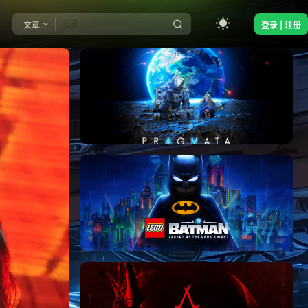
文章
登录 | 注册
《识质存在/PRAGMATA》免安装中文版
《乐高蝙蝠侠：黑暗骑士之遗/LEGO