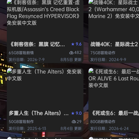
《刺客信条：黑旗 记忆重置-虚拟机版/Assassin’s Creed Bl
战锤40K：星际战士2（W
9.6
★
482
65GB
冒险
剧情
75GB
冒险
动作
发行日期：2026-7-9
8月5日 更新
发行日期：2024-9-9
多重人生（The Alters）免安装中文版
《死或生6：最后一战/DE
9.0
★
29
50GB
冒险
制作
80GB
剧情
动作
发行日期：2025-6-13
8月4日 更新
发行日期：2026-6-24