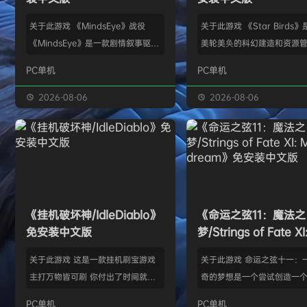
关于此游戏 《MindsEye》战役
关于此游戏 《Star Birds
《MindsEye》是一款剧情叙事驱动
美轮美奂的科幻建造和资源
的惊悚风格单人动作冒险游戏，故事
戏，你将指引遨游太空的鸟
PC单机
PC单机
背景设定在近未来沙漠城市红石城。
群繁盛起来。不论是熟知此
你将扮演雅各布·迪亚兹——一名退
老手玩家，还是只想浅尝神
2026-08-06
2026-08-06
役士兵，因被植入了神秘的神经植入
味的路人过客，星辰群鸟都
体而饱受支离破碎的记忆困扰。在电
的陪伴。什么，你说是因为
影化叙事的战役中，你将执行任务、
你，就立马出乱子？哎呀呀
揭开过往谜团，并直面一场涉及失控
是其中一个原因而已啦。 扫
人工智能、腐败企业与无序军事力量
的小行星，操纵漫游车揭露
的惊天阴谋——这场危机的波及范围
的资源，可能是冰块和金属
《挂机破坏神/IdleDiablo》
《命运之弦11：魔法之
远不止红石城本身。 红石城 红石城
是某些未知之物。建造生产
免安装中文版
梦/Strings of Fate XI
是…
便开采资…
Magic dream》免
关于此游戏 这是一款挂机刷宝游戏
关于此游戏 命运之弦十一：
版
主打万物皆可刷 你付出了时间就必
奇的梦想是一个尝试创造一
然会有所收获 没有最强的装备 只有
想冒险世界的RPG类型的球迷
PC单机
PC单机