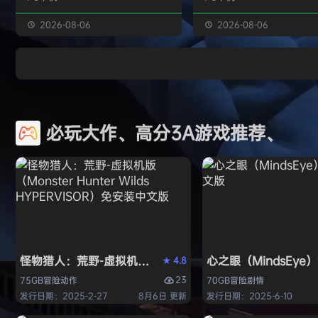
独属于你的强大构筑 装备获取 游戏
虚幻引擎的帮助下，使用已
中的[装备][技能][护身符]主要通过
图形技术和机制以丰富多彩
2026-08-06
2026-08-06
与怪物战斗胜利后随机获得 并可通
现游戏世界。 玩家将看到一
过[打造]、[合成]等系统将装备打造
的世界，令人兴奋的任务，
成[绝世神器]从而战胜更加强大的怪
的情节和谜题。 英雄将面临
物 社交媒体 官方1群：190422729
的战斗和与老板的战斗，无
章节&难度 游戏主要拥有5个章节，
面上还是在地牢里。 你必须
必玩大作、高分3A游戏推荐、
每个大型章节有若干小关卡。 难度
组由命运聚集的五个角色来
可分为：…
伟大的使命-从古老的邪恶中
球！ 一个古老…
怪物猎人：荒野-虚拟机版（Monster Hunter Wilds HY
心之眼（MindsEy
4.8
★
23
75GB
冒险
动作
70GB
冒险
剧情
发行日期：2025-2-27
8月6日 更新
发行日期：2025-6-10