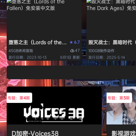
堕落之主（Lords of the Fallen）免安装中文版
毁灭战士：黑暗时代（DO
6.7
★
47
45GB
休闲
冒险
100GB
制作
动作
发行日期：2023-10-13
8月1日 更新
发行日期：2025-5-14
专题：第
4
期
专题：第
3
期
D加密-Voices38
影视游戏