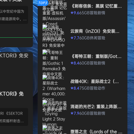
TOP3
《刺客信条：黑旗 记忆重
置-虚拟机版/Assassin’s Cr
款以中世纪中国为
65GB
冒险
剧情
9.6
★
eed Black Flag Resynced
市建造游戏中，规
HYPERVISOR》免安装中文
版
心。你从一名朴实
云族裔（inZOI）免安装中
渐进地规划、生产
文版
60GB
休闲
冒险
7.7
★
管理村民，搭建生
让你的村落以自己
《哥特王朝：重制版/Gothi
—无压力，并享受
c 1 Remake》免安装中文
60GB
冒险
剧情
8.4
★
就感。 探索三大
版
、沙漠平原与肥沃
独特资源、挑战与
战锤40K：星际战士2（Wa
景致。地貌不仅是
rhammer 40,000: Space
75GB
冒险
动作
8.4
★
Marine 2）免安装中文版
KTORI》免
的策略与可达成的
…
消逝的光芒2: 重装上阵版
（Dying Light 2 Stay Hu
60GB
冒险
剧情
7.9
I 《SEKTOR
★
man: Reloaded Edition）
的双摇杆射击游
免安装中文版
技音乐的激烈。谨
堕落之主（Lords of the F