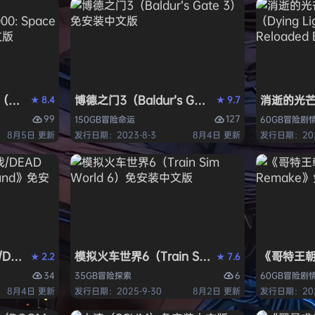
ack Flag Resynced HYPERVISOR》免安装中文版
arhammer 40,000: Space Marine 2）免安装中文版
博德之门3（Baldur’s Gate 3）免安装中文版
消逝的光芒2:
8.4
9.7
★
★
99
127
150GB
冒险
命运
60GB
冒险
剧
8月5日 更新
发行日期：2023-8-3
8月4日 更新
发行日期：202
AD OR ALIVE 6 Last Round》免安装中文版
模拟火车世界6（Train Sim World 6）免安装
《哥特王朝：
2.2
7.6
★
★
34
6
35GB
冒险
探索
60GB
冒险
剧
8月4日 更新
发行日期：2025-9-30
8月2日 更新
发行日期：202