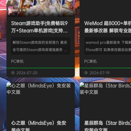
w******g
签到获取
49
点积分
8月4日
欢迎
w******g
加入本站
8月4日
欢迎
Z******U
加入本站
8月4日
欢迎
k******2
加入本站
8月4日
Steam游戏助手|免费畅玩9
WeMod 超8000+
欢迎
C****i
加入本站
8月4日
万+Steam单机游戏|支持D
最新修改器 解锁专业
欢迎
Q*H
加入本站
15小时前
加密以及育碧D加密授权
解锁Steam游戏库的全部潜力 最安
wemod pro最新版本 下载
欢迎
e******i
加入本站
15小时前
全可靠的Steam游戏库增强服务 工
行exe即可 如果修改器自动更
普洱
签到获取
39
点积分
16小时前
具优点： 不修改任何电脑设置、不
旧修改器目录 resources\ap
PC单机
PC单机
修改任何steam设置、安全可靠、
r 这个文件替换到新版的即可
可入库游戏总数 94000+、无视已
Mod 目前支持超过千款热门
2026-07-20
2026-07-19
下架和锁区游戏、支持大多数游戏联
且每周都会追加游戏列表。
机。 无需为每一款游戏单独付费，
修改器原作者都入驻了，所
只需支付一次工具费用或订阅费，即
内容更新应该也是最全、最
可永久访问工具库内的成千上万款游
千款游戏听起来不多，但其
戏，包括昂贵的3A大作。 极大地降
盖了主流热门游戏【资源名
低了玩游戏的经济门槛，让玩家可以
emod pro【资源版本】：
心之眼（MindsEye）免安
星辰群岛（Star Bird
无压力地尝试各种类型的游戏。操
大…
装中文版
安装中文版
作…