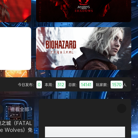
Batman: Legacy of the Dark Knight》
免安装中文版
《刺客信条：黑旗 记忆重置-虚拟机版/Ass
《刺客信条：影/Assassin’s Creed
Shadows》免安装版，非虚拟机
HYPERVISOR》免安装中文版
0
312
14141
1570
今日发布：
本周：
总数：
玩家数：
人
Desert
生化危机9：安魂曲（Resident Evil
Requiem）免安装中文版
查看全部