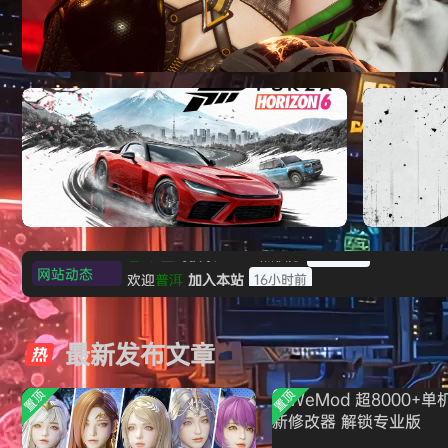
《剑星/Stellar Blade》本体+修改器
网站动态
欢迎
普洱
加入本站
16小时前
极限竞速：地平线6（Forza Horizon 6）免
《原子之心/
欢迎
0**3
加入本站
16小时前
安装中文版
欢迎
c***s
加入本站
18小时前
最新发布文章
欢迎
V****y
加入本站
20小时前
欢迎
j***j
加入本站
20小时前
置顶
置顶
欢迎
1******4
加入本站
8月5日
l***g
签到获取
28
点积分
8月5日