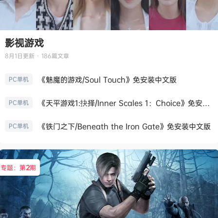
影视游戏
8月1日
更新 · 186篇文章
《魅魔的游戏/Soul Touch》免安装中文版
PC单机
《天平游戏1:抉择/Inner Scales 1：Choice》免安装中文版
PC单机
《铁门之下/Beneath the Iron Gate》免安装中文版
PC单机
专题：第
2
期