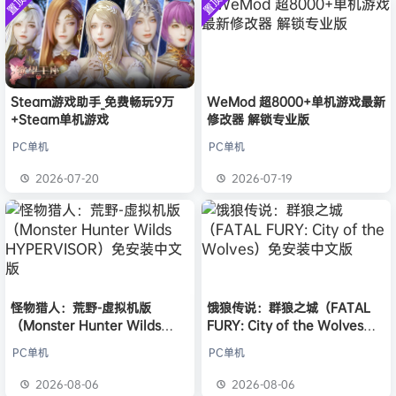
置顶
置顶
中文版
欢迎
1******4
加入本站
安装中文
8月5日
）免安装
版
中文版
l***g
签到获取
28
点积分
8月5日
w******g
签到获取
49
点积分
8月4日
欢迎
w******g
加入本站
8月4日
欢迎
Z******U
加入本站
8月4日
Steam游戏助手_免费畅玩9万
WeMod 超8000+单机游戏最新
+Steam单机游戏
修改器 解锁专业版
欢迎
k******2
加入本站
8月4日
欢迎
C****i
加入本站
8月4日
PC单机
PC单机
欢迎
Q*H
加入本站
9小时前
2026-07-20
2026-07-19
欢迎
e******i
加入本站
9小时前
怪物猎人：荒野-虚拟机版
饿狼传说：群狼之城（FATAL
（Monster Hunter Wilds
FURY: City of the Wolves）
HYPERVISOR）免安装中文版
免安装中文版
PC单机
PC单机
2026-08-06
2026-08-06