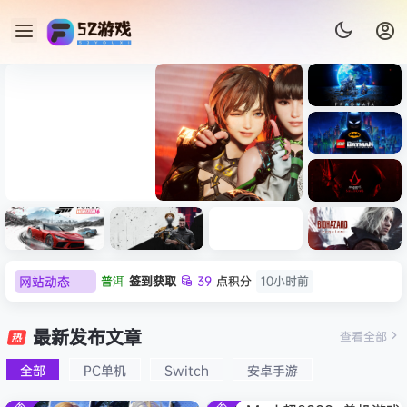
《识质存
在/PRAG
MATA》
《乐高蝙
免安装中
蝠侠：黑
文版
暗骑士之
《剑星/Stellar Blade》本体
《刺客信
遗/LEGO
网站动态
普洱
签到获取
39
点积分
10小时前
+修改器打包下载 解压即玩
条：
Batman:
影/Assas
欢迎
普洱
加入本站
10小时前
Legacy
极限竞
《原子之
红色沙漠-
生化危机
sin’s
of the
欢迎
0**3
加入本站
10小时前
速：地平
心/Atomi
虚拟机版
9：安魂
最新发布文章
Creed
查看全部
Dark
线
c
（Crimso
曲
欢迎
c***s
加入本站
12小时前
Shadow
Knight》
6（Forza
Heart》
n Desert
（Reside
s》免安装
全部
PC单机
Switch
安卓手游
欢迎
V****y
加入本站
14小时前
免安装中
Horizon
免安装中
HYPERVI
nt Evil
版，非虚
文版
欢迎
j***j
加入本站
14小时前
6）免安装
文版
SOR）免
Requiem
拟机