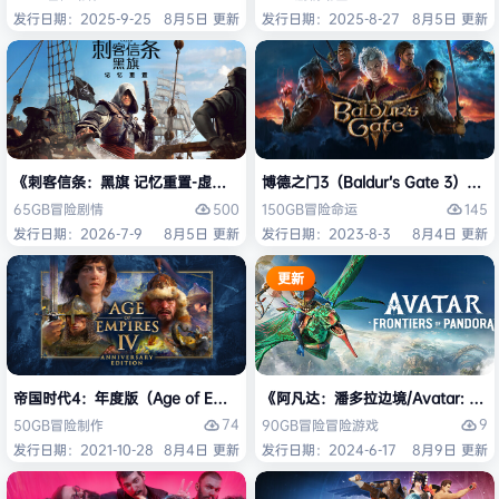
发行日期：2025-9-25
8月5日 更新
发行日期：2025-8-27
8月5日 更新
《刺客信条：黑旗 记忆重置-虚拟机版/Assassin’s Creed Black Flag Re
博德之门3（Baldur’s Gate 3）
500
145
65GB
冒险
剧情
150GB
冒险
命运
发行日期：2026-7-9
8月5日 更新
发行日期：2023-8-3
8月4日 更新
更新
帝国时代4：年度版（Age of Empires IV: Anniversary Edition）免安
《阿凡达：潘多拉边境/Avatar: Front
74
9
50GB
冒险
制作
90GB
冒险
冒险游戏
发行日期：2021-10-28
8月4日 更新
发行日期：2024-6-17
8月9日 更新