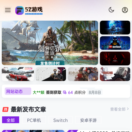
《识质存
在/PRAG
MATA》
《乐高蝙
免安装中
蝠侠：黑
文版
暗骑士之
-
007 初露锋芒（007 First
《剑星/
《刺客信
遗/LEGO
网站动态
大**颠
签到获取
64
点积分
8月8日
d
Light ）免安装中文版
+修改
条：
Batman:
影/Assas
欢迎
大**颠
加入本站
8月8日
Legacy
极限竞
《原子之
红色沙漠-
生化危机
sin’s
of the
欢迎
我*的
加入本站
8月8日
速：地平
心/Atomi
虚拟机版
9：安魂
最新发布文章
Creed
查看全部
文
Dark
线
c
（Crimso
曲
欢迎
D****Z
加入本站
8月7日
Shadow
Knight》
6（Forza
Heart》
n Desert
（Reside
s》免安装
全部
PC单机
Switch
安卓手游
欢迎
有*酱
加入本站
8月7日
免安装中
Horizon
免安装中
HYPERVI
nt Evil
版，非虚
文版
e******i
签到获取
43
点积分
8月7日
6）免安装
文版
SOR）免
Requiem
拟机