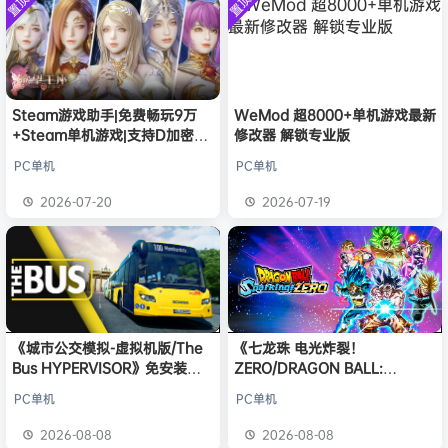
置顶
置顶
中文版
欢迎
Q*H
加入本站
8月6日
安装中文
）免安装
版
中文版
欢迎
e******i
加入本站
8月6日
普洱
签到获取
39
点积分
8月6日
欢迎
普洱
加入本站
8月6日
欢迎
豆豆
加入本站
9分钟前
Steam游戏助手|免费畅玩9万
WeMod 超8000+单机游戏最新
+Steam单机游戏|支持D加密以
修改器 解锁专业版
欢迎
N**e
加入本站
9分钟前
及育碧D加密授权
欢迎
沉*****松
加入本站
7小时前
PC单机
PC单机
欢迎
兔****
加入本站
23小时前
2026-07-20
2026-07-19
欢迎
q********6
加入本站
8月8日
《城市公交模拟-虚拟机版/The
《七龙珠 电光炸裂！
Bus HYPERVISOR》免安装中
ZERO/DRAGON BALL:
文版
Sparking! ZERO》免安装中文
PC单机
PC单机
版
2026-08-08
2026-08-08