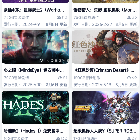
战锤40K：星际战士2（Warhammer 40,000: Space Marine 2）免安装
怪物猎人：荒野-虚拟机版（Monster H
110
33
75GB
冒险
动作
75GB
冒险
动作
发行日期：2024-9-9
8月8日 更新
发行日期：2025-2-27
8月6日 更新
心之眼（MindsEye）免安装中文版
《红色沙漠/Crimson Desert》免
51
69
70GB
冒险
剧情
150GB
冒险
动作
发行日期：2025-6-10
8月6日 更新
发行日期：2026-3-19
8月5日 更新
哈迪斯2（Hades II）免安装中文版
超级机器人大战Y（SUPER ROBOT
132
27
10GB
冒险
动作
17GB
剧情
动画