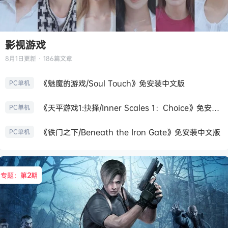
影视游戏
8月1日
更新 · 186篇文章
《魅魔的游戏/Soul Touch》免安装中文版
PC单机
《天平游戏1:抉择/Inner Scales 1：Choice》免安装中文版
PC单机
《铁门之下/Beneath the Iron Gate》免安装中文版
PC单机
专题：第
2
期