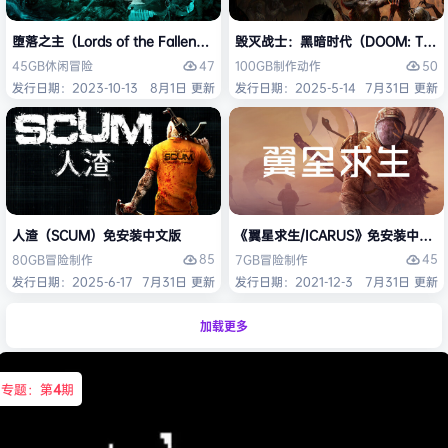
堕落之主（Lords of the Fallen）免安装中文版
毁灭战士：黑暗时代（DOOM: The D
47
50
45GB
休闲
冒险
100GB
制作
动作
发行日期：2023-10-13
8月1日 更新
发行日期：2025-5-14
7月31日 更新
人渣（SCUM）免安装中文版
《翼星求生/ICARUS》免安装中文版
85
45
80GB
冒险
制作
7GB
冒险
制作
发行日期：2025-6-17
7月31日 更新
发行日期：2021-12-3
7月31日 更新
加载更多
专题：第
4
期