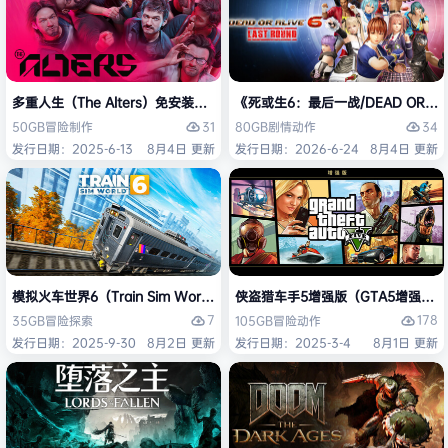
多重人生（The Alters）免安装中文版
《死或生6：最后一战/DEAD OR ALI
31
34
50GB
冒险
制作
80GB
剧情
动作
发行日期：2025-6-13
8月4日 更新
发行日期：2026-6-24
8月4日 更新
模拟火车世界6（Train Sim World 6）免安装中文版
侠盗猎车手5增强版（GTA5增强版（Gran
7
178
35GB
冒险
探索
105GB
冒险
动作
发行日期：2025-9-30
8月2日 更新
发行日期：2025-3-4
8月1日 更新