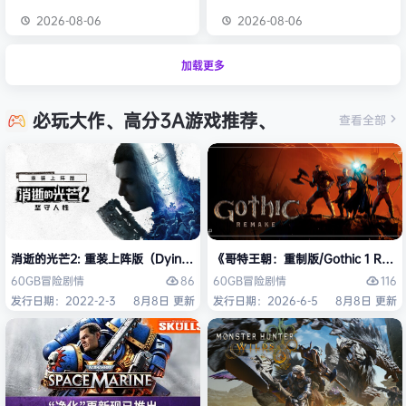
2026-08-06
2026-08-06
加载更多
必玩大作、高分3A游戏推荐、
查看全部
消逝的光芒2: 重装上阵版（Dying Light 2 Stay Human: Reloaded Ed
《哥特王朝：重制版/Gothic 1 Re
86
116
60GB
冒险
剧情
60GB
冒险
剧情
发行日期：2022-2-3
8月8日 更新
发行日期：2026-6-5
8月8日 更新